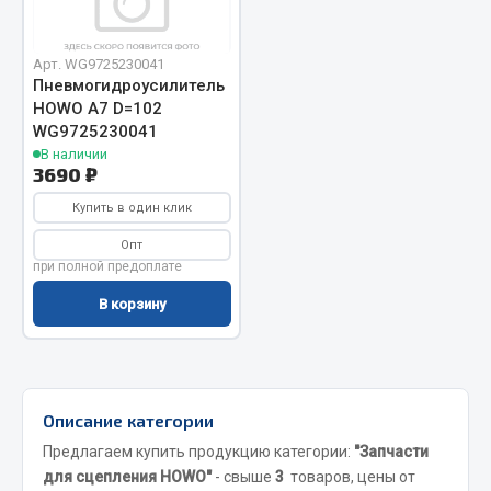
Вымпела
Показать ещё
Арт. WG9725230041
Пневмогидроусилитель
Весь раздел
HOWO A7 D=102
WG9725230041
В наличии
3690 ₽
Смазочные материалы
Купить в один клик
Масла
Опт
Охладжающие жидкости
при полной предоплате
Технические жидкости
В корзину
Весь раздел
МЕТИЗЫ
Описание категории
Предлагаем купить продукцию категории:
"Запчасти
Болты
для сцепления HOWO"
- свыше
3
товаров, цены от
Гайки