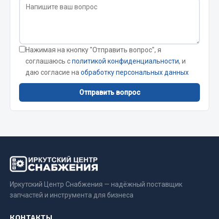
Фитинги
Штуцеры
Весь раздел
Нажимая на кнопку "Отправить вопрос", я
соглашаюсь с
политикой конфиденциальности
, и
даю согласие на
обработку персональных данных
Инструмент
Отправить вопрос
Автомобильный инструмент
Измерительный инструмент
Крепежный инструмент
Режущий инструмент
Силовое оборудование
Слесарный инструмент
Столярный инструмент
Иркутский Центр Снабжения — надёжный поставщик
запчастей и инструмента для бизнеса
Показать ещё
КОНТАКТЫ