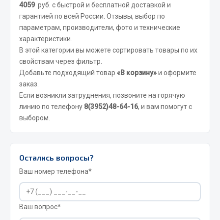
4059
руб. с быстрой и бесплатной доставкой и
Кольца стопорные
гарантией по всей России. Отзывы, выбор по
Пресс-масленки
параметрам, производители, фото и технические
Пробки
характеристики.
В этой категории вы можете сортировать товары по их
Пружины
свойствам через фильтр.
Хомуты
Добавьте подходящий товар
«В корзину»
и оформите
Показать ещё
заказ.
Если возникли затруднения, позвоните на горячую
Весь раздел
линию по телефону
8(3952)48-64-16
, и вам помогут с
выбором.
Соединительные элементы
Остались вопросы?
Camozzi
Ваш номер телефона*
Адаптеры и переходники
Тройники
Трубки, муфты, гайки
Ваш вопрос*
Угольники