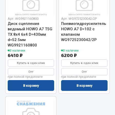
Отопители салона, подогреватели
Автономные воздушные отопители
Арт. WG9921160800
Арт. WG9725230042/2P
Жидкостные подогреватели
Диск сцепления
Пневмогидроусилитель
ведомый HOWO A7 T5G
HOWO A7 D=102 с
Отопители салона
TX 8х4 6х4 D=430мм
клапаном
Подогреватели тосола
d=52.5мм
WG9725230042/2P
WG9921160800
Весь раздел
В наличии
В наличии
6410 ₽
6200 ₽
Купить в один клик
Автотовары
Купить в один клик
Опт
Опт
Автозвук
при полной предоплате
при полной предоплате
Автокаталоги
В корзину
В корзину
Аксессуары автомобильные
Аптечки и знаки автомобильные
Брызговики
Вентиляторы кабины