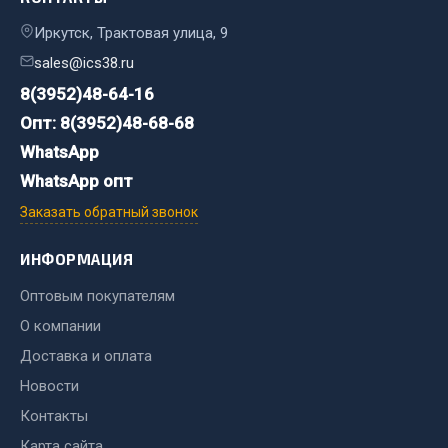
Весь раздел
Иркутск, Трактовая улица, 9
sales@ics38.ru
Цепи подъёмные
8(3952)48-64-16
Опт: 8(3952)48-68-68
Весь раздел
WhatsApp
WhatsApp опт
РТИ
Заказать обратный звонок
Кольца уплотнительные
ИНФОРМАЦИЯ
Лента конвейерная
Оптовым покупателям
Манжеты
О компании
Паронит
Доставка и оплата
Патрубки
Прокладки
Новости
Рукава высокого давления
Контакты
Карта сайта