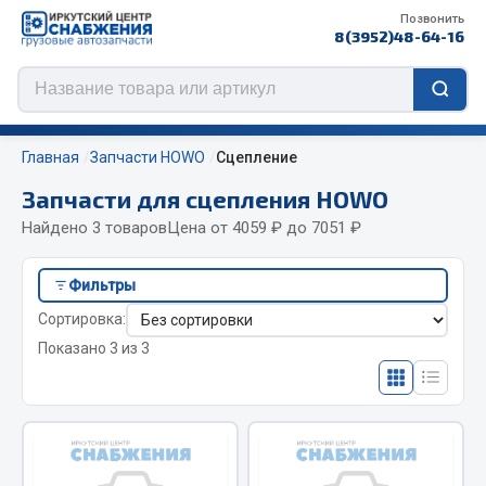
Позвонить
8(3952)48-64-16
Главная
Запчасти HOWO
Сцепление
Запчасти для сцепления HOWO
Найдено 3 товаров
Цена от 4059 ₽ до 7051 ₽
Цепи противоскольжения
Фильтры
ЦЕПИ РОССИЯ
Сортировка:
ЦЕПИ BOHU (Китай)
Показано 3 из 3
Изготовление цепей на колеса BOHU
QITONG
Весь раздел