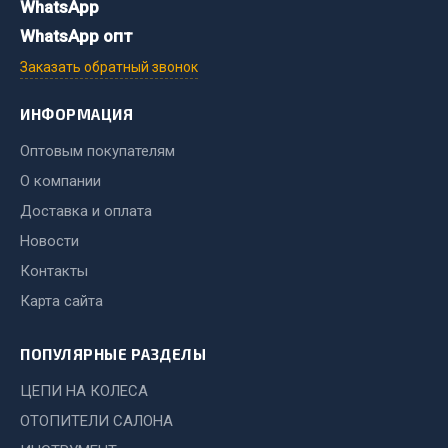
WhatsApp
Весь раздел
WhatsApp опт
Заказать обратный звонок
Цепи подъёмные
ИНФОРМАЦИЯ
Весь раздел
Оптовым покупателям
О компании
РТИ
Доставка и оплата
Новости
Кольца уплотнительные
Контакты
Лента конвейерная
Карта сайта
Манжеты
Паронит
ПОПУЛЯРНЫЕ РАЗДЕЛЫ
Патрубки
Прокладки
ЦЕПИ НА КОЛЕСА
Рукава высокого давления
ОТОПИТЕЛИ САЛОНА