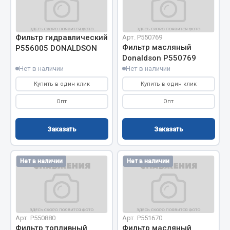
Отопители салона, подогреватели
Автономные воздушные отопители
Фильтр гидравлический
Арт. Р550769
Жидкостные подогреватели
Фильтр масляный
P556005 DONALDSON
Donaldson Р550769
Отопители салона
Нет в наличии
Нет в наличии
Подогреватели тосола
Купить в один клик
Купить в один клик
Весь раздел
Опт
Опт
Автотовары
Заказать
Заказать
Автозвук
Нет в наличии
Нет в наличии
Автокаталоги
Аксессуары автомобильные
Аптечки и знаки автомобильные
Брызговики
Арт. Р550880
Арт. Р551670
Вентиляторы кабины
Фильтр топливный
Фильтр масляный