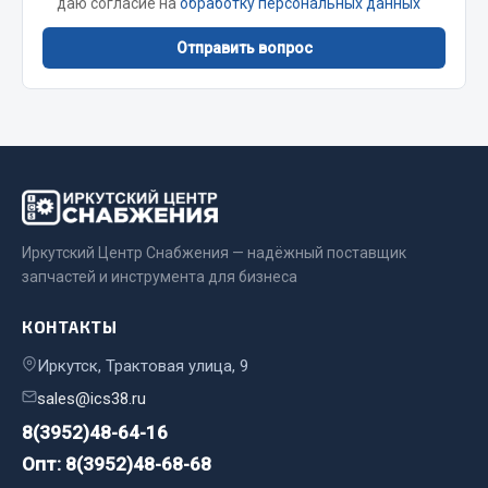
даю согласие на
обработку персональных данных
Фитинги
Отправить вопрос
Штуцеры
Весь раздел
Инструмент
Автомобильный инструмент
Иркутский Центр Снабжения — надёжный поставщик
Измерительный инструмент
запчастей и инструмента для бизнеса
Крепежный инструмент
Режущий инструмент
КОНТАКТЫ
Силовое оборудование
Иркутск, Трактовая улица, 9
Слесарный инструмент
sales@ics38.ru
Столярный инструмент
8(3952)48-64-16
Показать ещё
Опт: 8(3952)48-68-68