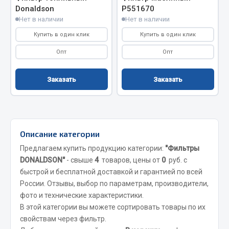
Вымпела
Donaldson
Р551670
Нет в наличии
Нет в наличии
Показать ещё
Купить в один клик
Купить в один клик
Весь раздел
Опт
Опт
Заказать
Заказать
Смазочные материалы
Масла
Охладжающие жидкости
Описание категории
Технические жидкости
Предлагаем купить продукцию категории:
"Фильтры
Весь раздел
DONALDSON"
- свыше
4
товаров, цены от
0
руб. с
быстрой и бесплатной доставкой и гарантией по всей
России. Отзывы, выбор по параметрам, производители,
МЕТИЗЫ
фото и технические характеристики.
В этой категории вы можете сортировать товары по их
Болты
свойствам через фильтр.
Гайки