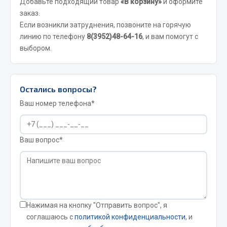
Добавьте подходящий товар
«В корзину»
и оформите
Кольца стопорные
заказ.
Если возникли затруднения, позвоните на горячую
Пресс-масленки
линию по телефону
8(3952)48-64-16
, и вам помогут с
Пробки
выбором.
Пружины
Хомуты
Показать ещё
Остались вопросы?
Ваш номер телефона*
Весь раздел
Ваш вопрос*
Соединительные элементы
Camozzi
Адаптеры и переходники
Тройники
Нажимая на кнопку "Отправить вопрос", я
Трубки, муфты, гайки
соглашаюсь с
политикой конфиденциальности
, и
Угольники