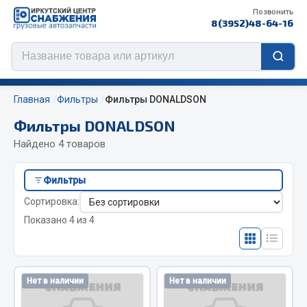
Позвонить
8(3952)48-64-16
Главная
Фильтры
Фильтры DONALDSON
Фильтры DONALDSON
Найдено 4 товаров
Цепи противоскольжения
Фильтры
ЦЕПИ РОССИЯ
Сортировка:
ЦЕПИ BOHU (Китай)
Показано 4 из 4
Изготовление цепей на колеса BOHU
QITONG
Весь раздел
Нет в наличии
Нет в наличии