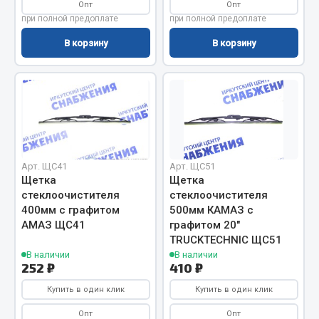
Система выпуска газа
Опт
Опт
при полной предоплате
при полной предоплате
Система охлаждения
Коробка передач
В корзину
В корзину
Рулевое управление
Тормозная система
Показать ещё
Весь раздел
Арт. ЩС41
Арт. ЩС51
Щетка
Щетка
Запчасти HOWO
стеклоочистителя
стеклоочистителя
400мм с графитом
500мм КАМАЗ с
Тормозная система
АМАЗ ЩС41
графитом 20"
Двигатель
TRUCKTECHNIC ЩС51
В наличии
В наличии
Подвеска
252 ₽
410 ₽
Система питания
Купить в один клик
Купить в один клик
Система выпуска газа
Система охлаждения
Опт
Опт