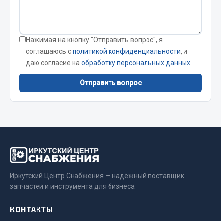
Стропы
Стяжки
Тросы
Нажимая на кнопку "Отправить вопрос", я
Весь раздел
соглашаюсь с
политикой конфиденциальности
, и
даю согласие на
обработку персональных данных
Автохимия
Отправить вопрос
3 ton
Abro
Agat auto
Alteco
Aвтосил
Chevron
Иркутский Центр Снабжения — надёжный поставщик
запчастей и инструмента для бизнеса
Cosmo
Показать ещё
КОНТАКТЫ