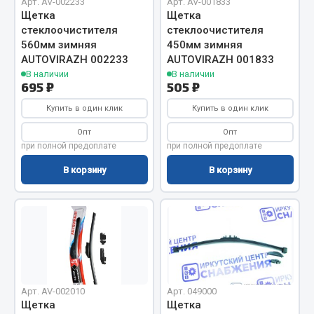
Арт. AV-002233
Арт. AV-001833
Щетка
Щетка
Кольца стопорные
стеклоочистителя
стеклоочистителя
Пресс-масленки
560мм зимняя
450мм зимняя
Пробки
AUTOVIRAZH 002233
AUTOVIRAZH 001833
Пружины
В наличии
В наличии
695 ₽
505 ₽
Хомуты
Купить в один клик
Купить в один клик
Показать ещё
Опт
Опт
при полной предоплате
при полной предоплате
Весь раздел
В корзину
В корзину
Соединительные элементы
Camozzi
Адаптеры и переходники
Тройники
Трубки, муфты, гайки
Арт. AV-002010
Арт. 049000
Щетка
Щетка
Угольники