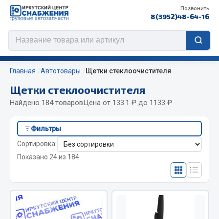
Позвонить
8(3952)48-64-16
Главная
Автотовары
Щетки стеклоочистителя
Щетки стеклоочистителя
Найдено 184 товаров
Цена от 133.1 ₽ до 1133 ₽
Цепи противоскольжения
Фильтры
ЦЕПИ РОССИЯ
Сортировка:
ЦЕПИ BOHU (Китай)
Показано 24 из 184
Изготовление цепей на колеса BOHU
QITONG
Весь раздел