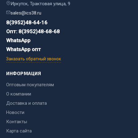
Иркутск, Трактовая улица, 9
Весь раздел
sales@ics38.ru
8(3952)48-64-16
Хозтовары
Опт: 8(3952)48-68-68
WhatsApp
Горелки, баллоны, плитки газовые
Замки
WhatsApp опт
Лампы паяльные, керосиновые
Заказать обратный звонок
Сантехника
ИНФОРМАЦИЯ
Спецодежда
Лестницы, стремянки
Оптовым покупателям
Товары для дома
О компании
Доставка и оплата
Весь раздел
Новости
Контакты
Шиномонтаж
Карта сайта