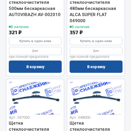
стеклоочистителя
стеклоочистителя
Фитинги
500мм бескаркасная
480мм бескаркасная
Штуцеры
AUTOVIRAZH AV-002010
ALCA SUPER FLAT
049000
ef60c285d8fd)
Весь раздел
В наличии
В наличии
321 ₽
357 ₽
Купить в один клик
Купить в один клик
Инструмент
Опт
Опт
при полной предоплате
при полной предоплате
Автомобильный инструмент
В корзину
В корзину
Измерительный инструмент
Крепежный инструмент
Режущий инструмент
Силовое оборудование
Слесарный инструмент
Столярный инструмент
Арт. 047000
Арт. 048000
Показать ещё
Щетка
Щетка
стеклоочистителя
стеклоочистителя