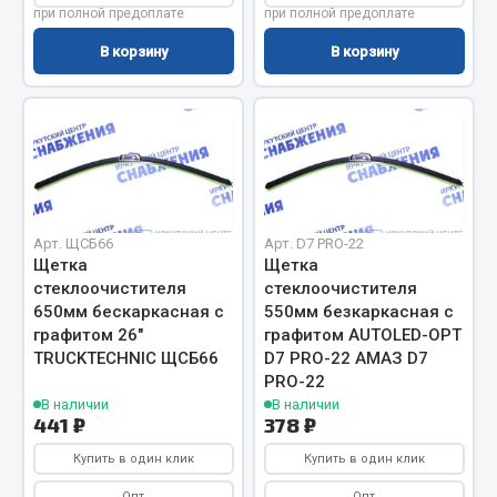
при полной предоплате
при полной предоплате
Сцепление
В корзину
В корзину
Показать ещё
Весь раздел
Запчасти SHAANXI (SHACMAN)
Система питания
Арт. ЩСБ66
Арт. D7 PRO-22
Щетка
Щетка
Тормозная система
стеклоочистителя
стеклоочистителя
Колеса и шины
650мм бескаркасная с
550мм безкаркасная с
Система охлаждения
графитом 26"
графитом AUTOLED-OPT
Подвеска
TRUCKTECHNIC ЩСБ66
D7 PRO-22 АМАЗ D7
PRO-22
Кабина
В наличии
В наличии
Оперение кабины
441 ₽
378 ₽
Показать ещё
Купить в один клик
Купить в один клик
Опт
Опт