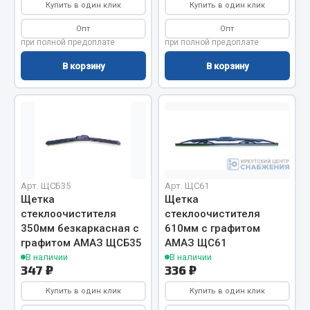
Купить в один клик
Купить в один клик
Двигатель
Опт
Опт
при полной предоплате
при полной предоплате
Мост задний
Система питания
В корзину
В корзину
Система выпуска газа
Система охлаждения
Сцепление
Тормозная система
Показать ещё
Арт. ЩСБ35
Арт. ЩС61
Весь раздел
Щетка
Щетка
стеклоочистителя
стеклоочистителя
350мм безкаркасная с
610мм с графитом
Запчасти ЯМЗ
графитом АМАЗ ЩСБ35
АМАЗ ЩС61
В наличии
В наличии
347 ₽
336 ₽
Двигатель
Купить в один клик
Купить в один клик
Система питания