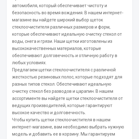
автомобиля, который обеспечивает чистоту и
JSB
безопасность во время вождения. В нашем интернет-
Mann-filter
магазине вы найдете широкий выбор щеток
стеклоочистителя различных размеров и форм,
Vic
которые обеспечивают идеальную очистку стекол от
Автоторг
воды, снега и грязи. Наши щетки изготовлены из
Дифа
высококачественных материалов, которые
Цитрон
обеспечивают долговечность и отличную работу в
Фильтры DONALDSON
любых условиях.
Предлагаем щетки стеклоочистителя с различной
Показать ещё
жесткостью резиновых полос, которые подходят для
разных типов стекол. Обеспечивают идеальную
Весь раздел
очистку стекол без разводов и царапин. В нашем
ассортименте вы найдете щетки стеклоочистителя от
ведущих производителей, которые гарантируют
Всё для сварки
высокое качество и долговечность.
Чтобы купить щетки стеклоочистителя в нашем
Газосварка
интернет-магазине, вам необходимо выбрать нужную
Маски, краги сварщика
модель и добавить ее в корзину. Мы гарантируем
Сварочное оборудование