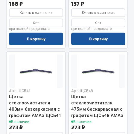
168 ₽
137 ₽
Весь раздел
Купить в один клик
Купить в один клик
Опт
Опт
Запчасти МАЗ
при полной предоплате
при полной предоплате
В корзину
В корзину
Система питания
Подвеска
Тормозная система
Двери
Окно ветровое
Двигатель
Электрооборудование
Арт. ЩСБ41
Арт. ЩСБ48
Щетка
Щетка
Показать ещё
стеклоочистителя
стеклоочистителя
400мм безкаркасная с
475мм бескаркасная с
Весь раздел
графитом АМАЗ ЩСБ41
графитом ЩСБ48 АМАЗ
В наличии
В наличии
273 ₽
273 ₽
Запчасти Урал