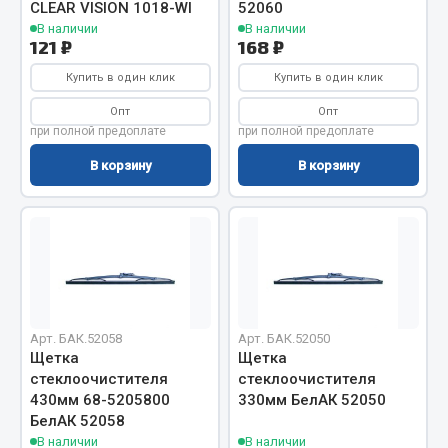
CLEAR VISION 1018-WI
52060
Запчасти на полуприцепы
В наличии
В наличии
121 ₽
168 ₽
Амортизаторы для полуприцепов
Купить в один клик
Купить в один клик
Опт
Опт
Весь раздел
при полной предоплате
при полной предоплате
В корзину
В корзину
Запчасти КамАЗ
Двигатель
Система питания
Система выпуска газа
Система охлаждения
Сцепление
Арт. БАК.52058
Арт. БАК.52050
Щетка
Щетка
Коробка передач
стеклоочистителя
стеклоочистителя
Коробка передач ZF
430мм 68-5205800
330мм БелАК 52050
БелАК 52058
Показать ещё
В наличии
В наличии