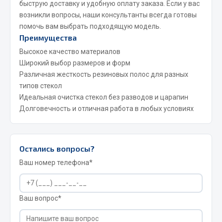
быструю доставку и удобную оплату заказа. Если у вас
Сварочные материалы
возникли вопросы, наши консультанты всегда готовы
помочь вам выбрать подходящую модель.
Весь раздел
Преимущества
Высокое качество материалов
Широкий выбор размеров и форм
CUMMINS HAFFEN
Различная жесткость резиновых полос для разных
типов стекол
Идеальная очистка стекол без разводов и царапин
Весь раздел
Долговечность и отличная работа в любых условиях
Подшипники
Остались вопросы?
Ваш номер телефона*
Весь раздел
Стяжки, тросы, канаты
Ваш вопрос*