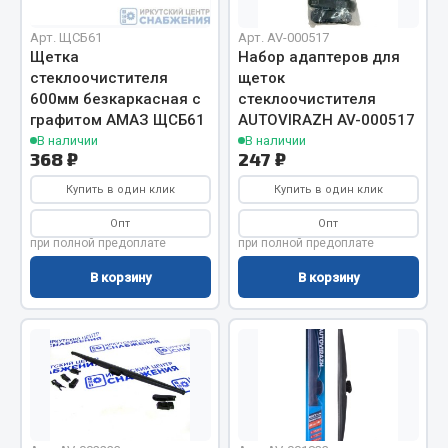
Вымпела
Арт. ЩСБ61
Арт. AV-000517
Показать ещё
Щетка
Набор адаптеров для
стеклоочистителя
щеток
Весь раздел
600мм безкаркасная с
стеклоочистителя
графитом АМАЗ ЩСБ61
AUTOVIRAZH AV-000517
В наличии
В наличии
368 ₽
247 ₽
Смазочные материалы
Купить в один клик
Купить в один клик
Масла
Опт
Опт
Охладжающие жидкости
при полной предоплате
при полной предоплате
Технические жидкости
В корзину
В корзину
Весь раздел
МЕТИЗЫ
Болты
Гайки