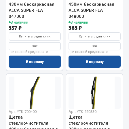
Весь раздел
430мм бескаркасная
450мм бескаркасная
ALCA SUPER FLAT
ALCA SUPER FLAT
047000
048000
Цепи подъёмные
В наличии
В наличии
357 ₽
363 ₽
Купить в один клик
Купить в один клик
Весь раздел
Опт
Опт
при полной предоплате
при полной предоплате
РТИ
В корзину
В корзину
Кольца уплотнительные
Лента конвейерная
Манжеты
Паронит
Патрубки
Прокладки
Арт. YTK-700400
Арт. YTK-550330
Щетка
Щетка
Рукава высокого давления
стеклоочистителя
стеклоочистителя