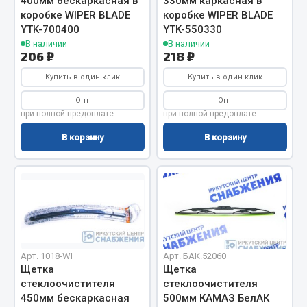
400мм бескаркасная в
330мм каркасная в
Показать ещё
коробке WIPER BLADE
коробке WIPER BLADE
YTK-700400
YTK-550330
Весь раздел
В наличии
В наличии
206 ₽
218 ₽
Автомобильная электрика
Купить в один клик
Купить в один клик
Опт
Опт
Автолампы
при полной предоплате
при полной предоплате
Блоки реле и предохранителей
В корзину
В корзину
Вилки нагрузочные
Выключатели и переключатели клавишные
Выключатели кнопочные
Выключатель массы
Изолента
Показать ещё
Арт. 1018-WI
Арт. БАК.52060
Щетка
Щетка
Весь раздел
стеклоочистителя
стеклоочистителя
450мм бескаркасная
500мм КАМАЗ БелАК