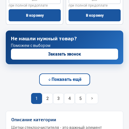
Весь раздел
при полной предоплате
при полной предоплате
В корзину
В корзину
Запчасти FAW
Подвеска
Не нашли нужный товар?
Двигатель
Поможем с выбором
Система охлаждения
Заказать звонок
Сцепление
Ось передняя
Тормозная система
Показать ещё
Электрооборудование
Показать ещё
1
2
3
4
5
Весь раздел
Описание категории
Фильтры
Щетки стеклоочистителя - это важный элемент