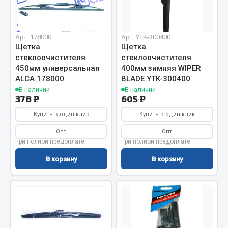
Отопители салона, подогреватели
Автономные воздушные отопители
Арт. 178000
Арт. YTK-300400
Жидкостные подогреватели
Щетка
Щетка
стеклоочистителя
стеклоочистителя
Отопители салона
450мм универсальная
400мм зимняя WIPER
Подогреватели тосола
ALCA 178000
BLADE YTK-300400
В наличии
В наличии
Весь раздел
378 ₽
605 ₽
Купить в один клик
Купить в один клик
Автотовары
Опт
Опт
при полной предоплате
при полной предоплате
Автозвук
В корзину
В корзину
Автокаталоги
Аксессуары автомобильные
Аптечки и знаки автомобильные
Брызговики
Вентиляторы кабины