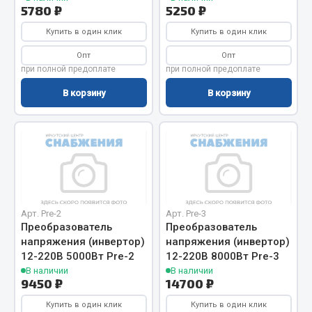
Весь раздел
5780 ₽
5250 ₽
Купить в один клик
Купить в один клик
Цепи подъёмные
Опт
Опт
при полной предоплате
при полной предоплате
В корзину
В корзину
Весь раздел
РТИ
Кольца уплотнительные
Лента конвейерная
Манжеты
Арт. Pre-2
Арт. Pre-3
Преобразователь
Преобразователь
Паронит
напряжения (инвертор)
напряжения (инвертор)
Патрубки
12-220В 5000Вт Pre-2
12-220В 8000Вт Pre-3
Прокладки
В наличии
В наличии
9450 ₽
14700 ₽
Рукава высокого давления
Купить в один клик
Купить в один клик