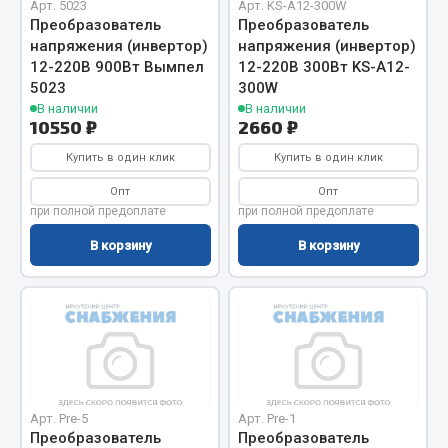
Арт. 5023
Арт. KS-A12-300W
Кольца стопорные
Преобразователь
Преобразователь
ef60c285d8fd)
напряжения (инвертор)
напряжения (инвертор)
Пресс-масленки
12-220В 900Вт Вымпел
12-220В 300Вт KS-A12-
Пробки
5023
300W
Пружины
В наличии
В наличии
10550 ₽
2660 ₽
Хомуты
Купить в один клик
Купить в один клик
Показать ещё
Опт
Опт
при полной предоплате
при полной предоплате
Весь раздел
В корзину
В корзину
Соединительные элементы
Camozzi
Адаптеры и переходники
Тройники
Трубки, муфты, гайки
Арт. Pre-5
Арт. Pre-1
Преобразователь
Преобразователь
Угольники