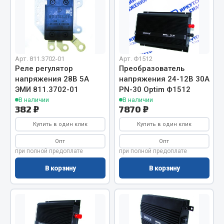
Отопители салона, подогреватели
Автономные воздушные отопители
Жидкостные подогреватели
Отопители салона
Арт. 811.3702-01
Арт. Ф1512
Реле регулятор
Преобразователь
Подогреватели тосола
напряжения 28В 5А
напряжения 24-12В 30А
ЭМИ 811.3702-01
PN-30 Optim Ф1512
Весь раздел
В наличии
В наличии
382 ₽
7870 ₽
Автотовары
Купить в один клик
Купить в один клик
Опт
Опт
Автозвук
при полной предоплате
при полной предоплате
Автокаталоги
В корзину
В корзину
Аксессуары автомобильные
Аптечки и знаки автомобильные
Брызговики
Вентиляторы кабины