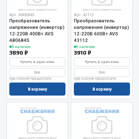
Система выпуска газа
Система охлаждения
Арт. A80684S
Арт. 43112
Коробка передач
Преобразователь
Преобразователь
Рулевое управление
напряжения (инвертор)
напряжения (инвертор)
12-220В 400Вт AVS
12-220В 600Вт AVS
Тормозная система
A80684S
43112
Показать ещё
В наличии
В наличии
3890 ₽
3910 ₽
Весь раздел
Купить в один клик
Купить в один клик
Опт
Опт
при полной предоплате
при полной предоплате
Запчасти HOWO
В корзину
В корзину
Тормозная система
Двигатель
Подвеска
Система питания
Система выпуска газа
Система охлаждения