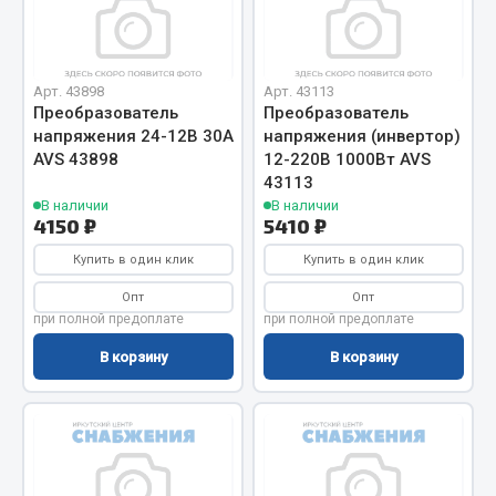
Двигатель
Мост задний
Арт. 43898
Арт. 43113
Система питания
Преобразователь
Преобразователь
Система выпуска газа
напряжения 24-12В 30А
напряжения (инвертор)
AVS 43898
12-220В 1000Вт AVS
Система охлаждения
43113
Сцепление
В наличии
В наличии
4150 ₽
5410 ₽
Тормозная система
Купить в один клик
Купить в один клик
Показать ещё
Опт
Опт
Весь раздел
при полной предоплате
при полной предоплате
В корзину
В корзину
Запчасти ЯМЗ
Двигатель
Система питания