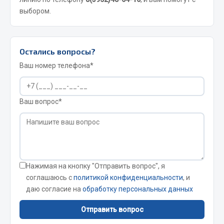
выбором.
JSB
Mann-filter
Vic
Остались вопросы?
Автоторг
Ваш номер телефона*
Дифа
Цитрон
Фильтры DONALDSON
Ваш вопрос*
Показать ещё
Весь раздел
Нажимая на кнопку "Отправить вопрос", я
Всё для сварки
соглашаюсь с
политикой конфиденциальности
, и
даю согласие на
обработку персональных данных
Газосварка
Маски, краги сварщика
Отправить вопрос
Сварочное оборудование