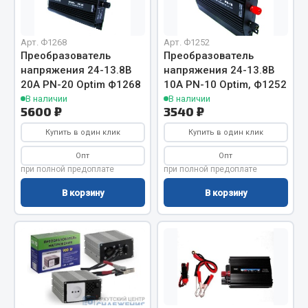
Вымпела
Показать ещё
Арт. Ф1268
Арт. Ф1252
Преобразователь
Преобразователь
Весь раздел
напряжения 24-13.8В
напряжения 24-13.8В
20А PN-20 Optim Ф1268
10А PN-10 Optim, Ф1252
В наличии
В наличии
Смазочные материалы
5600 ₽
3540 ₽
Купить в один клик
Купить в один клик
Масла
Опт
Опт
Охладжающие жидкости
при полной предоплате
при полной предоплате
Технические жидкости
В корзину
В корзину
Весь раздел
МЕТИЗЫ
Болты
Гайки