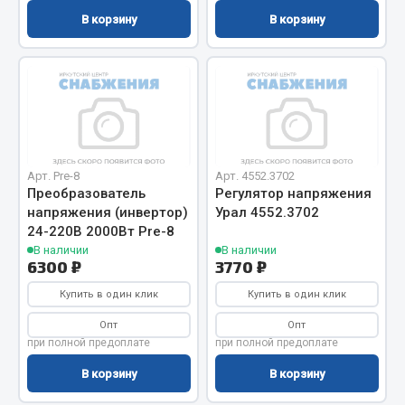
В корзину
В корзину
Запчасти на полуприцепы
Амортизаторы для полуприцепов
Весь раздел
Запчасти КамАЗ
Арт. Pre-8
Арт. 4552.3702
Преобразователь
Регулятор напряжения
Двигатель
напряжения (инвертор)
Урал 4552.3702
24-220В 2000Вт Pre-8
Система питания
В наличии
В наличии
Система выпуска газа
6300 ₽
3770 ₽
Система охлаждения
Купить в один клик
Купить в один клик
Сцепление
Опт
Опт
Коробка передач
при полной предоплате
при полной предоплате
Коробка передач ZF
В корзину
В корзину
Показать ещё