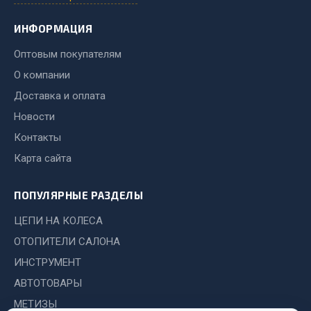
Стропы
Стяжки
ИНФОРМАЦИЯ
Тросы
Оптовым покупателям
Весь раздел
О компании
Доставка и оплата
Автохимия
Новости
Контакты
3 ton
Карта сайта
Abro
Agat auto
ПОПУЛЯРНЫЕ РАЗДЕЛЫ
Alteco
ЦЕПИ НА КОЛЕСА
Aвтосил
ОТОПИТЕЛИ САЛОНА
Chevron
ИНСТРУМЕНТ
Cosmo
АВТОТОВАРЫ
Показать ещё
МЕТИЗЫ