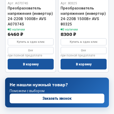
Арт. A07074S
Арт. 80325
Сцепление
Преобразователь
Преобразователь
напряжения (инвертор)
напряжения (инвертор)
Показать ещё
24-220В 1000Вт AVS
24-220В 1500Вт AVS
A07074S
80325
Весь раздел
В наличии
В наличии
6460 ₽
8300 ₽
Запчасти SHAANXI (SHACMAN)
Купить в один клик
Купить в один клик
Опт
Опт
Система питания
при полной предоплате
при полной предоплате
Тормозная система
В корзину
В корзину
Колеса и шины
Система охлаждения
Подвеска
Не нашли нужный товар?
Кабина
Поможем с выбором
Оперение кабины
Заказать звонок
Показать ещё