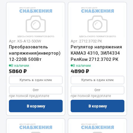
Весь раздел
Запчасти МАЗ
Система питания
Арт. KS-A12-500W
Арт. 2712.3702 РК
Преобразователь
Регулятор напряжения
Подвеска
напряжения(инвертор)
КАМАЗ 4310, ЗИЛ4334
Тормозная система
12-220В 500Вт
РелКом 2712.3702 РК
Двери
В наличии
В наличии
5860 ₽
4890 ₽
Окно ветровое
Двигатель
Купить в один клик
Купить в один клик
Электрооборудование
Опт
Опт
при полной предоплате
при полной предоплате
Показать ещё
В корзину
В корзину
Весь раздел
Запчасти Урал