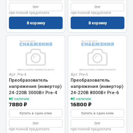
Показать ещё
Опт
Опт
при полной предоплате
при полной предоплате
Весь раздел
В корзину
В корзину
Автомобильная электрика
Автолампы
Блоки реле и предохранителей
Вилки нагрузочные
Выключатели и переключатели клавишные
Арт. Pre-4
Арт. Pre-6
Преобразователь
Преобразователь
Выключатели кнопочные
напряжения (инвертор)
напряжения (инвертор)
Выключатель массы
24-220В 3000Вт Pre-4
24-220В 8000Вт Pre-6
Изолента
В наличии
В наличии
7880 ₽
16800 ₽
Показать ещё
Купить в один клик
Купить в один клик
Весь раздел
Опт
Опт
при полной предоплате
при полной предоплате