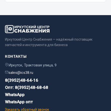
Сварочные материалы
Весь раздел
CUMMINS HAFFEN
Иркутский Центр Снабжения — надёжный поставщик
запчастей и инструмента для бизнеса
Весь раздел
КОНТАКТЫ
Иркутск, Трактовая улица, 9
Подшипники
sales@ics38.ru
8(3952)48-64-16
Весь раздел
Опт: 8(3952)48-68-68
WhatsApp
Стяжки, тросы, канаты
WhatsApp опт
Заказать обратный звонок