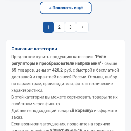
Весь раздел
Показать ещё
Запчасти FAW
1
2
3
Подвеска
Двигатель
Описание категории
Система охлаждения
Предлагаем купить продукцию категории:
"Реле
Сцепление
регуляторы и преобразователи напряжения"
- свыше
Ось передняя
65
товаров, цены от
420.2
руб. с быстрой и бесплатной
Тормозная система
доставкой и гарантией по всей России. Отзывы, выбор
Электрооборудование
по параметрам, производители, фото и технические
характеристики.
Показать ещё
В этой категории вы можете сортировать товары по их
свойствам через фильтр.
Весь раздел
Добавьте подходящий товар
«В корзину»
и оформите
заказ.
Если возникли затруднения, позвоните на горячую
Фильтры
линию по телефону
8(3952)48-64-16
, и вам помогут с