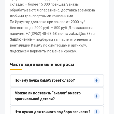
Система выпуска газа
складах — более 15 000 позиций. Заказы
Система охлаждения
обрабатываются оперативно, доставка возможна
Коробка передач
любыми транспортными компаниями.
Рулевое управление
По Иркутску доставка при заказе от 2000 руб. —
бесплатно, до 2000 руб. — 500 руб. Для заказов и
Тормозная система
наличия:
+7 (3952) 48-68-68
, почта
zakaz@ics38.ru
.
Показать ещё
Заключение
— подберём запчасти отопления и
вентиляции КамАЗ по симптомам и артикулу,
Весь раздел
подскажем варианты по цене и срокам.
Часто задаваемые вопросы
Запчасти HOWO
Тормозная система
+
Почему печка КамАЗ греет слабо?
Двигатель
Частые причины — загрязнение радиатора
Подвеска
Можно ли поставить “аналог” вместо
+
печки, неисправный кран, воздушная пробка или
Система питания
оригинальной детали?
слабая работа вентилятора. Для точной
Система выпуска газа
диагностики важно оценить температуру
Да, если совпадают посадочные размеры, тип
+
Что нужно для точного подбора запчасти?
Система охлаждения