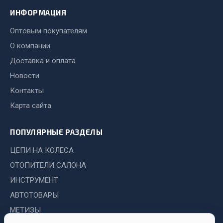
ИНФОРМАЦИЯ
JSB
Оптовым покупателям
Mann-filter
Vic
О компании
Автоторг
Доставка и оплата
Дифа
Новости
Цитрон
Контакты
Фильтры DONALDSON
Карта сайта
Показать ещё
ПОПУЛЯРНЫЕ РАЗДЕЛЫ
Весь раздел
ЦЕПИ НА КОЛЕСА
ОТОПИТЕЛИ САЛОНА
Всё для сварки
ИНСТРУМЕНТ
Газосварка
АВТОТОВАРЫ
Маски, краги сварщика
МЕТИЗЫ
Сварочное оборудование