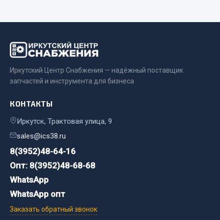
Весь раздел
Запчасти FAW
Подвеска
Иркутский Центр Снабжения — надёжный поставщик
Двигатель
запчастей и инструмента для бизнеса
Система охлаждения
Сцепление
КОНТАКТЫ
Ось передняя
Иркутск, Трактовая улица, 9
Тормозная система
sales@ics38.ru
Электрооборудование
8(3952)48-64-16
Показать ещё
Опт: 8(3952)48-68-68
Весь раздел
WhatsApp
WhatsApp опт
Заказать обратный звонок
Фильтры