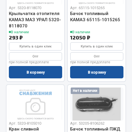
Кольца стопорные
Арт. 5320-8118070
Арт. 65115-1015265
Крыльчатка отопителя
Бачок топливный
Пресс-масленки
КАМАЗ МАЗ УРАЛ 5320-
КАМАЗ 65115-1015265
Пробки
8118070
Пружины
В наличии
В наличии
293 ₽
12050 ₽
Хомуты
Купить в один клик
Купить в один клик
Показать ещё
Опт
Опт
при полной предоплате
при полной предоплате
Весь раздел
В корзину
В корзину
Соединительные элементы
Нет в наличии
Camozzi
Адаптеры и переходники
Тройники
Трубки, муфты, гайки
Арт. 5320-8105010
Арт. 53205-8106262
Кран сливной
Бачок топливный ПЖД
Угольники