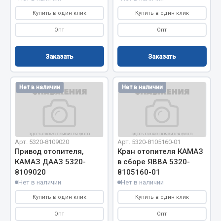
Весь раздел
Купить в один клик
Купить в один клик
Опт
Опт
Цепи подъёмные
Заказать
Заказать
Весь раздел
Нет в наличии
Нет в наличии
РТИ
Кольца уплотнительные
Лента конвейерная
Арт. 5320-8109020
Арт. 5320-8105160-01
Манжеты
Привод отопителя,
Кран отопителя КАМАЗ
КАМАЗ ДААЗ 5320-
в сборе ЯВВА 5320-
Паронит
8109020
8105160-01
Патрубки
Нет в наличии
Нет в наличии
Прокладки
Купить в один клик
Купить в один клик
Рукава высокого давления
Опт
Опт