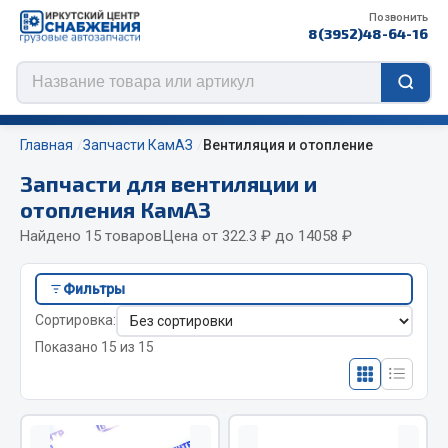
Позвонить
8(3952)48-64-16
Главная
Запчасти КамАЗ
Вентиляция и отопление
Запчасти для вентиляции и
отопления КамАЗ
Цепи противоскольжения
Найдено 15 товаров
Цена от 322.3 ₽ до 14058 ₽
ЦЕПИ РОССИЯ
Фильтры
ЦЕПИ BOHU (Китай)
Сортировка:
Изготовление цепей на колеса BOHU
Показано 15 из 15
QITONG
Весь раздел