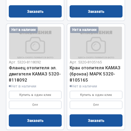
Показать ещё
Заказать
Заказать
Весь раздел
Нет в наличии
Нет в наличии
Автомобильная электрика
Автолампы
Блоки реле и предохранителей
Арт. 5320-8118092
Арт. 5320-8105165
Вилки нагрузочные
Фланец отопителя эл.
Кран отопителя КАМАЗ
Выключатели и переключатели клавишные
двигателя КАМАЗ 5320-
(бронза) МАРК 5320-
8118092
8105165
Выключатели кнопочные
Нет в наличии
Нет в наличии
Выключатель массы
Купить в один клик
Купить в один клик
Изолента
Опт
Опт
Показать ещё
Весь раздел
Заказать
Заказать