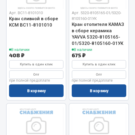
Вымпела
Арт. ВС11-8101010
Арт. 5320-8105165-01/5320-
Показать ещё
Кран сливной в сборе
8105160-01УК
Кран отопителя КАМАЗ
КСМ ВС11-8101010
Весь раздел
в сборе керамика
YAVVA 5320-8105165-
01/5320-8105160-01УК
Смазочные материалы
В наличии
В наличии
408 ₽
675 ₽
Масла
Купить в один клик
Купить в один клик
Охладжающие жидкости
Опт
Опт
Технические жидкости
при полной предоплате
при полной предоплате
В корзину
В корзину
Весь раздел
МЕТИЗЫ
Болты
Гайки