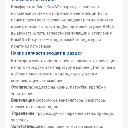
Комфорт в кабине КамАЗ напрямую зависит от
Весь раздел
исправной системы отопления и вентиляции. Если
печка плохо греет, заслонки заедают или вентилятор
Запчасти МАЗ
шумит, важен быстрый подбор деталей по узлу. В ИЦС
вы можете купить запчасти вентиляции и отопления
Система питания
КамАЗ в Иркутске — с подсказкой менеджера и
понятной логистикой.
Подвеска
Какие запчасти входят в раздел
Тормозная система
Категория охватывает ключевые элементы, влияющие
Двери
на поток воздуха и температуру в кабине. Для точного
Окно ветровое
выбора полезно знать модель, год выпуска и
Двигатель
комплектацию автомобиля.
Электрооборудование
Отопитель
: радиаторы, краны, патрубки, крепёж и
уплотнения.
Показать ещё
Вентиляция
: моторчики, вентиляторы, резисторы,
элементы воздуховодов.
Весь раздел
Управление
: тросики, ручки, переключатели, приводы
заслонок.
Запчасти Урал
Сопутствующее
: прокладки, хомуты, герметики,