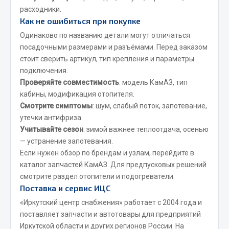
расходники.
Как не ошибиться при покупке
Двигатель
Мост задний
Одинаково по названию детали могут отличаться
посадочными размерами и разъёмами. Перед заказом
Система питания
стоит сверить артикул, тип крепления и параметры
Система выпуска газа
подключения.
Система охлаждения
Проверяйте совместимость
: модель КамАЗ, тип
Сцепление
кабины, модификация отопителя.
Тормозная система
Смотрите симптомы
: шум, слабый поток, запотевание,
утечки антифриза.
Показать ещё
Учитывайте сезон
: зимой важнее теплоотдача, осенью
— устранение запотевания.
Весь раздел
Если нужен обзор по брендам и узлам, перейдите в
каталог
запчастей КамАЗ
. Для предпусковых решений
смотрите раздел
отопители и подогреватели
.
Запчасти ЯМЗ
Поставка и сервис ИЦС
«Иркутский центр снабжения» работает с 2004 года и
Двигатель
поставляет запчасти и автотовары для предприятий
Система питания
Иркутской области и других регионов России. На