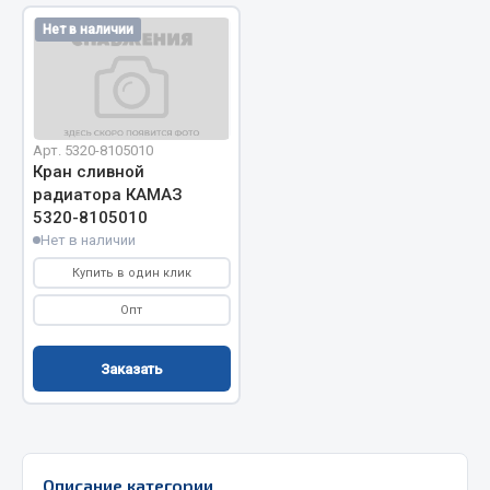
Запчасти на полуприцепы
Нет в наличии
Амортизаторы для полуприцепов
Весь раздел
Арт. 5320-8105010
Кран сливной
радиатора КАМАЗ
Запчасти КамАЗ
5320-8105010
Нет в наличии
Двигатель
Купить в один клик
Система питания
Система выпуска газа
Опт
Система охлаждения
Сцепление
Заказать
Коробка передач
Коробка передач ZF
Показать ещё
Описание категории