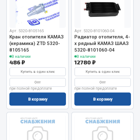
Отопители салона, подогреватели
Автономные воздушные отопители
ef60c285d8d5)
Жидкостные подогреватели
Арт. 5320-8105165
Арт. 5320-8101060-04
Отопители салона
Кран отопителя КАМАЗ
Радиатор отопителя, 4-
(керамика) ZTD 5320-
х рядный КАМАЗ ШААЗ
Подогреватели тосола
8105165
5320-8101060-04
В наличии
В наличии
Весь раздел
486 ₽
12780 ₽
Купить в один клик
Купить в один клик
Автотовары
Опт
Опт
при полной предоплате
при полной предоплате
Автозвук
В корзину
В корзину
Автокаталоги
Аксессуары автомобильные
Аптечки и знаки автомобильные
Брызговики
Вентиляторы кабины