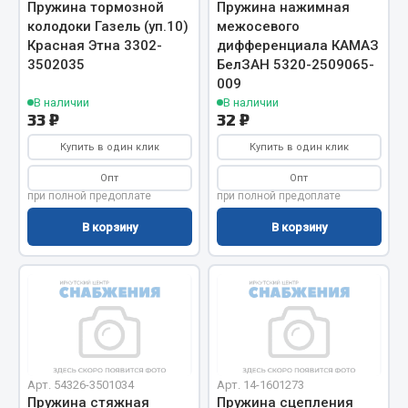
Пружина тормозной
Пружина нажимная
Фитинги
колодоки Газель (уп.10)
межосевого
Штуцеры
Красная Этна 3302-
дифференциала КАМАЗ
3502035
БелЗАН 5320-2509065-
Весь раздел
009
В наличии
В наличии
33 ₽
32 ₽
Инструмент
Купить в один клик
Купить в один клик
Опт
Опт
Автомобильный инструмент
при полной предоплате
при полной предоплате
Измерительный инструмент
В корзину
В корзину
Крепежный инструмент
Режущий инструмент
Силовое оборудование
Слесарный инструмент
Столярный инструмент
Показать ещё
Арт. 54326-3501034
Арт. 14-1601273
Пружина стяжная
Пружина сцепления