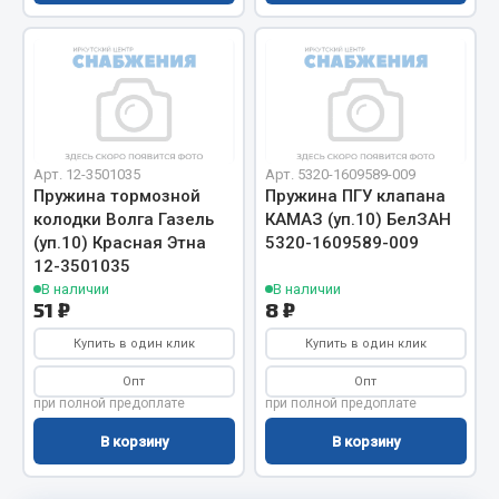
Сцепление
Показать ещё
Весь раздел
Арт. 12-3501035
Арт. 5320-1609589-009
Запчасти SHAANXI (SHACMAN)
Пружина тормозной
Пружина ПГУ клапана
колодки Волга Газель
КАМАЗ (уп.10) БелЗАН
Система питания
(уп.10) Красная Этна
5320-1609589-009
12-3501035
Тормозная система
В наличии
В наличии
Колеса и шины
51 ₽
8 ₽
Система охлаждения
Купить в один клик
Купить в один клик
Подвеска
Опт
Опт
Кабина
при полной предоплате
при полной предоплате
Оперение кабины
В корзину
В корзину
Показать ещё