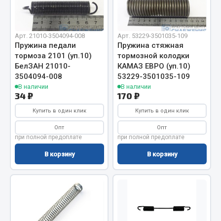
Отопители салона, подогреватели
Автономные воздушные отопители
ef60c285d8d5)
Арт. 21010-3504094-008
Арт. 53229-3501035-109
Жидкостные подогреватели
Пружина педали
Пружина стяжная
тормоза 2101 (уп.10)
тормозной колодки
Отопители салона
ef60c285d8fd)
БелЗАН 21010-
КАМАЗ ЕВРО (уп.10)
Подогреватели тосола
3504094-008
53229-3501035-109
В наличии
В наличии
Весь раздел
34 ₽
170 ₽
Купить в один клик
Купить в один клик
Автотовары
Опт
Опт
при полной предоплате
при полной предоплате
Автозвук
В корзину
В корзину
Автокаталоги
Аксессуары автомобильные
Аптечки и знаки автомобильные
Брызговики
Вентиляторы кабины