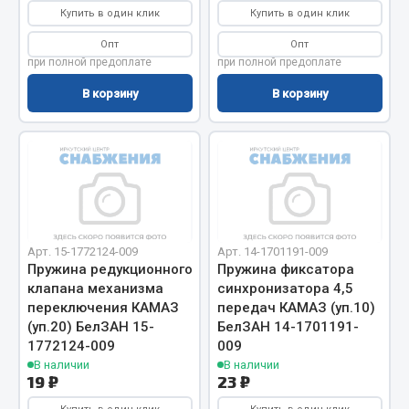
Купить в один клик
Купить в один клик
Запчасти на полуприцепы
Опт
Опт
при полной предоплате
при полной предоплате
Амортизаторы для полуприцепов
В корзину
В корзину
Весь раздел
Запчасти КамАЗ
Двигатель
Система питания
Арт. 15-1772124-009
Арт. 14-1701191-009
Система выпуска газа
Пружина редукционного
Пружина фиксатора
Система охлаждения
клапана механизма
синхронизатора 4,5
переключения КАМАЗ
передач КАМАЗ (уп.10)
Сцепление
(уп.20) БелЗАН 15-
БелЗАН 14-1701191-
Коробка передач
1772124-009
009
Коробка передач ZF
В наличии
В наличии
19 ₽
23 ₽
Показать ещё