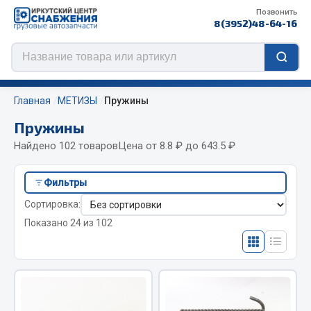
Позвонить
8(3952)48-64-16
Главная
МЕТИЗЫ
Пружины
Пружины
Найдено 102 товаров
Цена от 8.8 ₽ до 643.5 ₽
Цепи противоскольжения
Фильтры
ЦЕПИ РОССИЯ
Сортировка:
ЦЕПИ BOHU (Китай)
Показано 24 из 102
Изготовление цепей на колеса BOHU
QITONG
Весь раздел