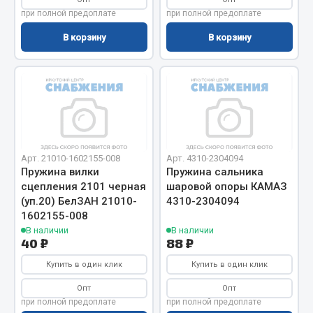
при полной предоплате
при полной предоплате
Двигатель
В корзину
В корзину
Мост задний
Система питания
Система выпуска газа
Система охлаждения
Сцепление
Тормозная система
Арт. 21010-1602155-008
Арт. 4310-2304094
Показать ещё
Пружина вилки
Пружина сальника
сцепления 2101 черная
шаровой опоры КАМАЗ
Весь раздел
(уп.20) БелЗАН 21010-
4310-2304094
1602155-008
В наличии
В наличии
40 ₽
88 ₽
Запчасти ЯМЗ
Купить в один клик
Купить в один клик
Двигатель
Опт
Опт
Система питания
при полной предоплате
при полной предоплате