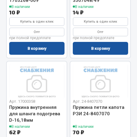
1703268-009
3507048/49
Показать ещё
В наличии
В наличии
10 ₽
14 ₽
Весь раздел
Купить в один клик
Купить в один клик
Опт
Опт
Автомобильная электрика
при полной предоплате
при полной предоплате
В корзину
В корзину
Автолампы
Блоки реле и предохранителей
Вилки нагрузочные
Выключатели и переключатели клавишные
Выключатели кнопочные
Выключатель массы
Изолента
Арт. 17000358
Арт. 24-8407070
Пружина внутренняя
Пружина петли капота
Показать ещё
для шланга подогрева
РЗИ 24-8407070
D-16,18мм
Весь раздел
В наличии
В наличии
62 ₽
70 ₽