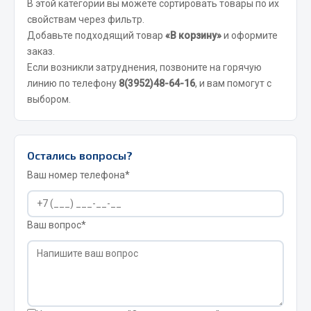
В этой категории вы можете сортировать товары по их
свойствам через фильтр.
JSB
Добавьте подходящий товар
«В корзину»
и оформите
Mann-filter
заказ.
Vic
Если возникли затруднения, позвоните на горячую
Автоторг
линию по телефону
8(3952)48-64-16
, и вам помогут с
выбором.
Дифа
Цитрон
Фильтры DONALDSON
Остались вопросы?
Показать ещё
Ваш номер телефона*
Весь раздел
Ваш вопрос*
Всё для сварки
Газосварка
Маски, краги сварщика
Сварочное оборудование