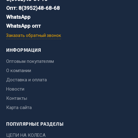
Стропы
Опт: 8(3952)48-68-68
Стяжки
WhatsApp
Тросы
WhatsApp опт
Весь раздел
Заказать обратный звонок
ИНФОРМАЦИЯ
Автохимия
Оптовым покупателям
3 ton
О компании
Abro
Доставка и оплата
Agat auto
Новости
Alteco
Контакты
Aвтосил
Карта сайта
Chevron
Cosmo
ПОПУЛЯРНЫЕ РАЗДЕЛЫ
Показать ещё
ЦЕПИ НА КОЛЕСА