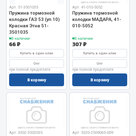
Кольца стопорные
Арт. 51-3501035
Арт. 41-010-5052
Пружина тормозной
Пружина тормозной
Пресс-масленки
колодки ГАЗ 53 (уп.10)
колодки МАДАРА, 41-
Пробки
Красная Этна 51-
010-5052
Пружины
3501035
В наличии
В наличии
Хомуты
66 ₽
307 ₽
Показать ещё
Купить в один клик
Купить в один клик
Опт
Опт
Весь раздел
при полной предоплате
при полной предоплате
В корзину
В корзину
Соединительные элементы
Camozzi
Адаптеры и переходники
Тройники
Трубки, муфты, гайки
Арт. 3302-3502035
Арт. 5320-2509065-009
Угольники