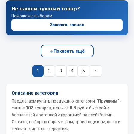
Весь раздел
Не нашли нужный товар?
Поможем с выбором
Запчасти FAW
Заказать звонок
Подвеска
Двигатель
Показать ещё
Система охлаждения
Сцепление
Ось передняя
1
2
3
4
5
Тормозная система
Электрооборудование
Описание категории
Показать ещё
Предлагаем купить продукцию категории:
"Пружины"
-
свыше
102
товаров, цены от
8.8
руб. с быстрой и
Весь раздел
бесплатной доставкой и гарантией по всей России.
Отзывы, выбор по параметрам, производители, фото и
технические характеристики.
Фильтры