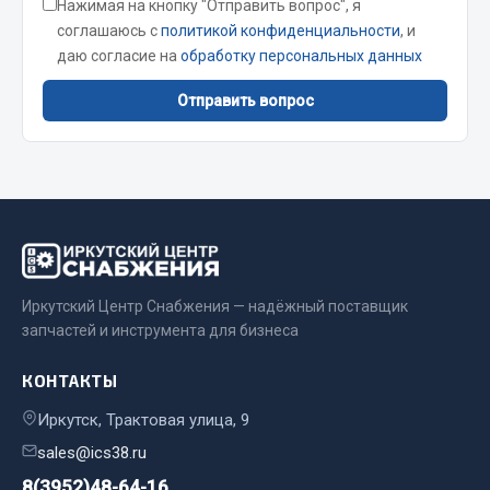
Нажимая на кнопку "Отправить вопрос", я
Сварочные материалы
соглашаюсь с
политикой конфиденциальности
, и
даю согласие на
обработку персональных данных
Весь раздел
Отправить вопрос
CUMMINS HAFFEN
Весь раздел
Подшипники
Иркутский Центр Снабжения — надёжный поставщик
запчастей и инструмента для бизнеса
Весь раздел
КОНТАКТЫ
Иркутск, Трактовая улица, 9
Стяжки, тросы, канаты
sales@ics38.ru
8(3952)48-64-16