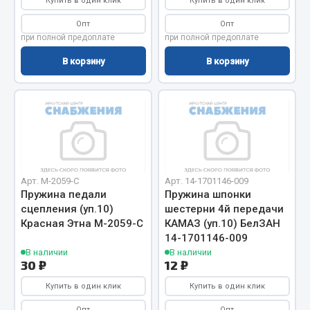
Купить в один клик
Купить в один клик
Весь раздел
Опт
Опт
при полной предоплате
при полной предоплате
Запчасти МАЗ
В корзину
В корзину
Система питания
Подвеска
Тормозная система
Двери
Окно ветровое
Арт. М-2059-С
Арт. 14-1701146-009
Двигатель
Пружина педали
Пружина шпонки
Электрооборудование
сцепления (уп.10)
шестерни 4й передачи
Красная Этна М-2059-С
КАМАЗ (уп.10) БелЗАН
Показать ещё
14-1701146-009
В наличии
В наличии
30 ₽
12 ₽
Весь раздел
Купить в один клик
Купить в один клик
Запчасти Урал
Опт
Опт