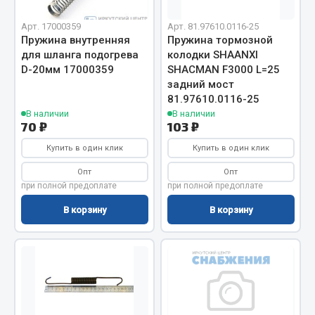
Вымпела
Арт. 17000359
Арт. 81.97610.0116-25
Показать ещё
Пружина внутренняя
Пружина тормозной
для шланга подогрева
колодки SHAANXI
Весь раздел
D-20мм 17000359
SHACMAN F3000 L=25
задний мост
81.97610.0116-25
Смазочные материалы
В наличии
В наличии
70 ₽
103 ₽
Масла
Купить в один клик
Купить в один клик
Охладжающие жидкости
Опт
Опт
Технические жидкости
при полной предоплате
при полной предоплате
В корзину
В корзину
Весь раздел
МЕТИЗЫ
Болты
Гайки