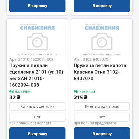
Система выпуска газа
В корзину
В корзину
Система охлаждения
Коробка передач
Рулевое управление
Тормозная система
Показать ещё
Арт. 21010-1602094-008
Арт. 3102-8407070
Весь раздел
Пружина педали
Пружина петли капота
сцепления 2101 (уп.10)
Красная Этна 3102-
БелЗАН 21010-
8407070
Запчасти HOWO
1602094-008
В наличии
В наличии
Тормозная система
32 ₽
215 ₽
Двигатель
Купить в один клик
Купить в один клик
Подвеска
Опт
Опт
Система питания
при полной предоплате
при полной предоплате
Система выпуска газа
В корзину
В корзину
Система охлаждения