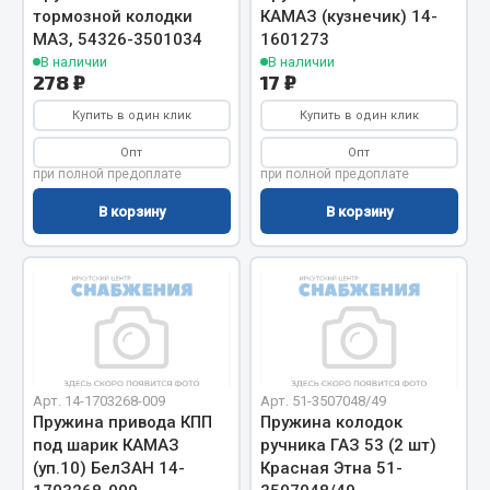
Весь раздел
тормозной колодки
КАМАЗ (кузнечик) 14-
МАЗ, 54326-3501034
1601273
В наличии
В наличии
Цепи подъёмные
278 ₽
17 ₽
Купить в один клик
Купить в один клик
Весь раздел
Опт
Опт
при полной предоплате
при полной предоплате
В корзину
В корзину
РТИ
Кольца уплотнительные
Лента конвейерная
Манжеты
Паронит
Патрубки
Арт. 14-1703268-009
Арт. 51-3507048/49
Прокладки
Пружина привода КПП
Пружина колодок
под шарик КАМАЗ
ручника ГАЗ 53 (2 шт)
Рукава высокого давления
(уп.10) БелЗАН 14-
Красная Этна 51-