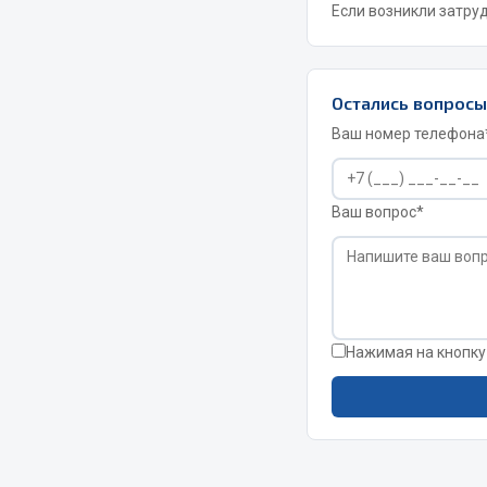
Если возникли затру
Двигатель
Система питания
Мост задн
Подвеска
Остались вопрос
Система п
Тормозная система
Система вы
Двери
Ваш номер телефона
Система о
Окно ветровое
Сцепление
Двигатель
Ваш вопрос*
Тормозная
Электрооборудование
Показать ещё
Весь раздел
Весь раздел
Нажимая на кнопку
Запча
Запчасти SHAANXI (SHACMAN)
Подвеска
Система питания
Двигатель
Тормозная система