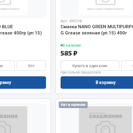
Показать ещё
Весь раздел
Арт. 4957/Ф
 BLUE
Смазка NANO GREEN MULTIPURPO
ease 400гр (уп.15)
G Grease зеленая (уп.15) 400г
инительные элементы
Инструмент
В наличии
585 ₽
Автомобильный инструмент
и переходники
Измерительный инструмент
ик
Опт
Купить в один клик
при полной предоплате
Крепежный инструмент
фты, гайки
Режущий инструмент
рзину
В корзину
Силовое оборудование
Слесарный инструмент
Нет в наличии
Столярный инструмент
Показать ещё
Весь раздел