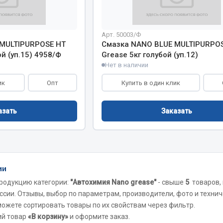
Запчасти на полупри
обильная электрика
Арт. 50003/Ф
 MULTIPURPOSE HT
Смазка NANO BLUE MULTIPURPO
Амортизаторы для полуприц
й (уп.15) 4958/Ф
Grease 5кг голубой (уп.12)
ы
Нет в наличии
 и предохранителей
ик
Опт
Купить в один клик
рузочные
ли и переключатели
е
азать
Заказать
ли кнопочные
ль массы
Показать ещё
ии
родукцию категории:
"Автохимия Nano grease"
- свыше
5
товаров,
Весь раздел
ссии. Отзывы, выбор по параметрам, производители, фото и технич
 можете сортировать товары по их свойствам через фильтр.
ий товар
«В корзину»
и оформите заказ.
сти Урал
Запчасти ЯМЗ