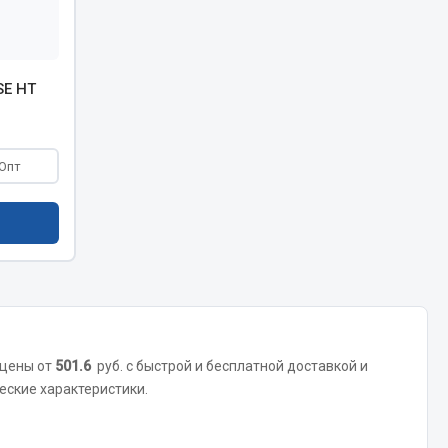
Запчасти КамАЗ
цепы
SE HT
Двигатель
епов
Система питания
Система выпуска газа
Опт
Система охлаждения
Сцепление
Коробка передач
Коробка передач ZF
Показать ещё
 цены от
501.6
руб. с быстрой и бесплатной доставкой и
Весь раздел
еские характеристики.
Запчасти HOWO