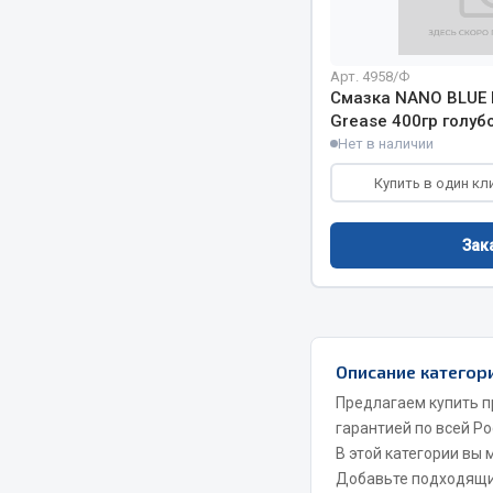
РТИ
Автом
Арт. 4958/Ф
Смазка NANO BLUE
Кольца уплотнительные
Grease 400гр голубо
Автоламп
Нет в наличии
Лента конвейерная
Блоки реле
Манжеты
Купить в один кл
Вилки наг
Паронит
Выключате
Патрубки
клавишны
Зак
Прокладки
Выключате
Рукава высокого давления
Выключате
Изолента
Показать ещё
Описание категор
Предлагаем купить п
Весь раздел
Весь раздел
гарантией по всей Ро
В этой категории вы
Добавьте подходящ
Запча
Запчасти МАЗ