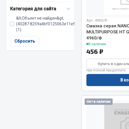
Категория для сайта
&lt;Объект не найден&gt;
Весь раздел
Весь раздел
Арт. 4960/Ф
(40287:8259a4bf0125063e11efef60c285d8d5)
Смазка серая NANO
(1)
MULTIPURPOSE HT Gr
4960/Ф
МЕТИЗЫ
Соед
Сбросить
В наличии
456 ₽
Болты
Camozzi
Гайки
Адаптеры 
Купить в один кл
Кольца стопорные
Тройники
при полной предоплате
Пресс-масленки
Трубки, му
В ко
Пробки
Угольники
Пружины
Фитинги
Хомуты
Штуцеры
Нет в наличии
Показать ещё
Весь раздел
Весь раздел