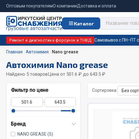
Оптовым покупателям
О компании
Доставка и оплата
Каталог
Самовывоз с ПН–ПТ с 
Ремонт и диагностика форсунок и ТНВД
Главная
Автохимия
Nano grease
Автохимия Nano grease
Отопи
Цепи противоскольжения
подо
Найдено 5 товаров
Цена от 501.6 ₽ до 643.5 ₽
Автономны
ЦЕПИ РОССИЯ
Фильтр по цене
Сортировка:
Жидкостны
ЦЕПИ BOHU (Китай)
-
Отопители
Изготовление цепей на колеса BOHU
Подогрева
QITONG
Бренд
NANO GREASE (5)