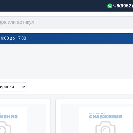
8(3952
9:00 до 17:00
тели салона,
Автотовары
греватели
Автозвук
е воздушные отопители
Автокаталоги
е подогреватели
Аксессуары автомобильные
 салона
Аптечки и знаки автомобил
тели тосола
Брызговики
Вентиляторы кабины
Вымпела