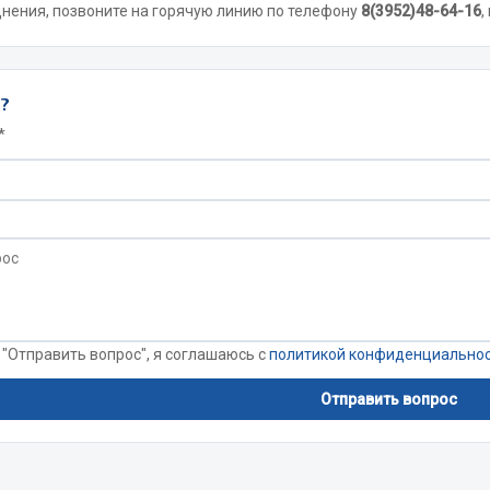
днения, позвоните на горячую линию по телефону
8(3952)48-64-16
,
Двигатель
ий
Система питания
ы?
итания
Система выпуска газа
пуска газа
*
Система охлаждения
хлаждения
Коробка передач
Рулевое управление
 система
Тормозная система
Показать ещё
Показать ещё
Весь раздел
 "Отправить вопрос", я соглашаюсь с
политикой конфиденциально
сти FAW
Фильтры
Отправить вопрос
JSB
Mann-filter