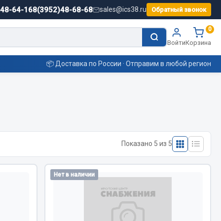
)48-64-16
8(3952)48-68-68
sales@ics38.ru
Обратный звонок
0
Войти
Корзина
📦 Доставка по России · Отправим в любой регион
Смазочные материалы
Масла
Показано 5 из 5
Охладжающие жидкости
Технические жидкости
ьные
Нет в наличии