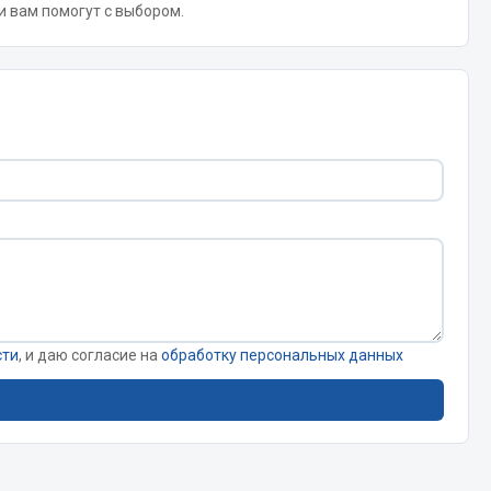
 и вам помогут с выбором.
Тормозная система
Двигатель
Подвеска
Система питания
Система выпуска газа
Система охлаждения
Сцепление
Показать ещё
Весь раздел
сти
, и даю согласие на
обработку персональных данных
Всё для сварки
Газосварка
Маски, краги сварщика