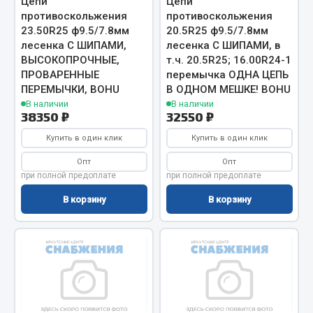
Цепи
Цепи
противоскольжения
противоскольжения
Весь раздел
23.50R25 ф9.5/7.8мм
20.5R25 ф9.5/7.8мм
лесенка С ШИПАМИ,
лесенка С ШИПАМИ, в
ВЫСОКОПРОЧНЫЕ,
т.ч. 20.5R25; 16.00R24-1
Запчасти МАЗ
ПРОВАРЕННЫЕ
перемычка ОДНА ЦЕПЬ
ПЕРЕМЫЧКИ, BOHU
В ОДНОМ МЕШКЕ! BOHU
Система питания
В наличии
В наличии
Подвеска
38350 ₽
32550 ₽
Тормозная система
Купить в один клик
Купить в один клик
Двери
Опт
Опт
Окно ветровое
при полной предоплате
при полной предоплате
Двигатель
В корзину
В корзину
Электрооборудование
Показать ещё
Весь раздел
Запчасти Урал