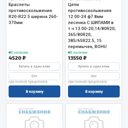
Система выпуска газа
Браслеты
Цепи
Система охлаждения
противоскольжения
противоскольжения
R20-R22.5 ширина 260-
12.00-24 ф7.8мм
Коробка передач
370мм
лесенка С ШИПАМИ в
Рулевое управление
т.ч.13.00-20;14/80R20;
Тормозная система
365/80R20,
385/65R22.5, 15
Показать ещё
перемычек, BOHU
В наличии
В наличии
Весь раздел
4520 ₽
13550 ₽
Купить в один клик
Купить в один клик
Запчасти HOWO
Опт
Опт
при полной предоплате
при полной предоплате
Тормозная система
В корзину
В корзину
Двигатель
Подвеска
Система питания
Система выпуска газа
Система охлаждения