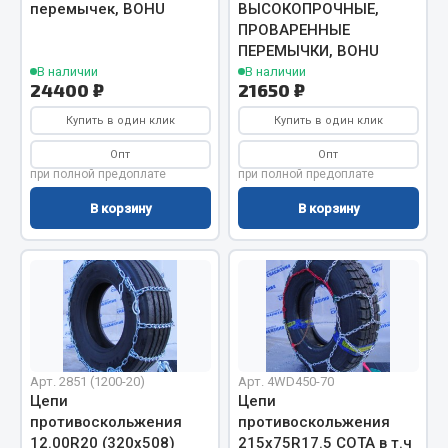
Показать ещё
перемычек, BOHU
ВЫСОКОПРОЧНЫЕ,
ПРОВАРЕННЫЕ
Весь раздел
ПЕРЕМЫЧКИ, BOHU
В наличии
В наличии
24400 ₽
21650 ₽
Автомобильная электрика
Купить в один клик
Купить в один клик
Опт
Опт
Автолампы
при полной предоплате
при полной предоплате
Блоки реле и предохранителей
В корзину
В корзину
Вилки нагрузочные
Выключатели и переключатели клавишные
Выключатели кнопочные
Выключатель массы
Изолента
Показать ещё
Арт. 2851 (1200-20)
Арт. 4WD450-70
Цепи
Цепи
Весь раздел
противоскольжения
противоскольжения
12.00R20 (320х508)
215х75R17.5 СОТА в т.ч