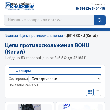
Позвонить
8(3952)48-64-16
Главная
Цепи противоскольжения
ЦЕПИ BOHU (Китай)
Цепи противоскольжения BOHU
(Китай)
Цепи противоскольжения
Найдено 53 товаров
Цена от 346.5 ₽ до 42185 ₽
ЦЕПИ РОССИЯ
Фильтры
ЦЕПИ BOHU (Китай)
Сортировка:
Изготовление цепей на колеса BOHU
Показано 24 из 53
QITONG
Весь раздел