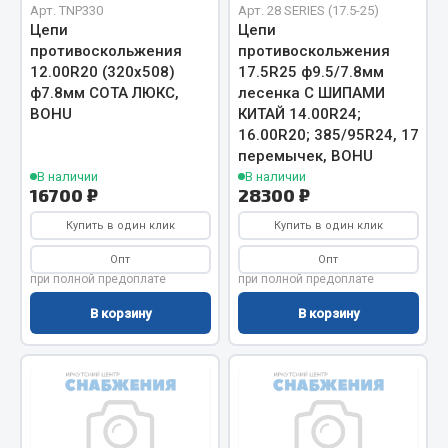
Весь раздел
Арт. TNP330
Арт. 28 SERIES (17.5-25)
Цепи
Цепи
противоскольжения
противоскольжения
Запчасти FAW
12.00R20 (320х508)
17.5R25 ф9.5/7.8мм
ф7.8мм СОТА ЛЮКС,
лесенка С ШИПАМИ
BOHU
КИТАЙ 14.00R24;
Подвеска
16.00R20; 385/95R24, 17
Двигатель
перемычек, BOHU
Система охлаждения
В наличии
В наличии
16700 ₽
28300 ₽
Сцепление
Ось передняя
Купить в один клик
Купить в один клик
Тормозная система
Опт
Опт
Электрооборудование
при полной предоплате
при полной предоплате
В корзину
В корзину
Показать ещё
Весь раздел
Фильтры