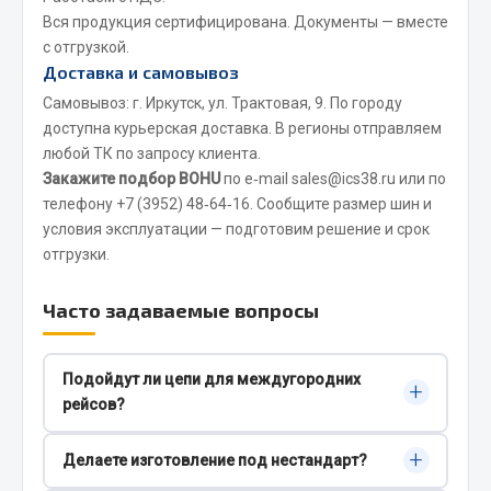
Весь раздел
Вся продукция сертифицирована. Документы — вместе
с отгрузкой.
Доставка и самовывоз
Хозтовары
Самовывоз: г. Иркутск, ул. Трактовая, 9. По городу
доступна курьерская доставка. В регионы отправляем
Горелки, баллоны, плитки газовые
любой ТК по запросу клиента.
Замки
Закажите подбор BOHU
по e‑mail
sales@ics38.ru
или по
Лампы паяльные, керосиновые
телефону
+7 (3952) 48‑64‑16
. Сообщите размер шин и
условия эксплуатации — подготовим решение и срок
Сантехника
отгрузки.
Спецодежда
Лестницы, стремянки
Часто задаваемые вопросы
Товары для дома
Весь раздел
Подойдут ли цепи для междугородних
+
рейсов?
Шиномонтаж
Да. Для трассы выбирают облегчённый рисунок
+
Делаете изготовление под нестандарт?
под лёд и укатанный снег. При необходимости