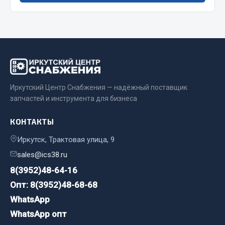
ТЮМЕНЬ
OURSUN
FORVARD
DELТА
Показать ещё
Иркутский Центр Снабжения — надёжный поставщик
Весь раздел
запчастей и инструмента для бизнеса
Прочий инструмент
КОНТАКТЫ
Иркутск, Трактовая улица, 9
Ящики для инструмента и органайзеры
sales@ics38.ru
Сумки для инструмента
8(3952)48-64-16
Хозяйственные товары
Опт: 8(3952)48-68-68
Пушки тепловые
WhatsApp
Весь раздел
WhatsApp опт