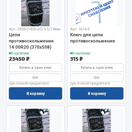
Отопители салона, подогреватели
Автономные воздушные отопители
Жидкостные подогреватели
Арт. 2858 (1400-20) 9.5/7.8мм
Арт. 5х14.5
Отопители салона
Цепи
Ключ для цепи
противоскольжения
противоскольжения
Подогреватели тосола
14.00R20 (370х508)
В наличии
В наличии
Весь раздел
23450 ₽
315 ₽
Купить в один клик
Купить в один клик
Автотовары
Опт
Опт
при полной предоплате
при полной предоплате
Автозвук
В корзину
В корзину
Автокаталоги
Аксессуары автомобильные
Аптечки и знаки автомобильные
Брызговики
Вентиляторы кабины