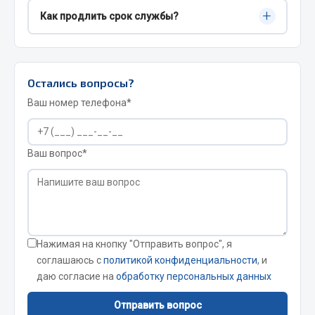
предложим усиленный вариант для сложных
Да. Передайте размер шин и тип дороги.
Автохимия для шиномонтажа
+
Как продлить срок службы?
участков.
Рассчитаем срок и цену, согласуем комплект.
Вентили
После рейса промойте цепь, просушите,
Инструмент и оборудование для шиномонтжа
нанесите тонкий слой смазки. Храните в сухом
Материалы для ремонта шин и камер
помещении.
Остались вопросы?
Весь раздел
Ваш номер телефона*
Садовый инвентарь
Ваш вопрос*
Весь раздел
Аккумуляторы
Нажимая на кнопку "Отправить вопрос", я
соглашаюсь с
политикой конфиденциальности
, и
ТАВ
даю согласие на
обработку персональных данных
ЯМАЛ
Отправить вопрос
Solite