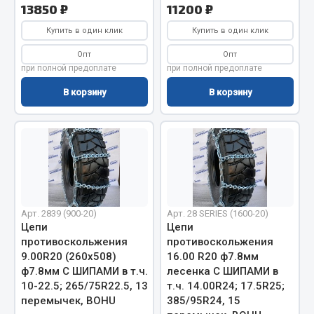
13850 ₽
11200 ₽
Фитинги
Купить в один клик
Купить в один клик
Штуцеры
Опт
Опт
Весь раздел
при полной предоплате
при полной предоплате
В корзину
В корзину
Инструмент
Автомобильный инструмент
Измерительный инструмент
Крепежный инструмент
Режущий инструмент
Арт. 2839 (900-20)
Арт. 28 SERIES (1600-20)
Силовое оборудование
Цепи
Цепи
противоскольжения
противоскольжения
Слесарный инструмент
9.00R20 (260х508)
16.00 R20 ф7.8мм
Столярный инструмент
ф7.8мм С ШИПАМИ в т.ч.
лесенка С ШИПАМИ в
10-22.5; 265/75R22.5, 13
т.ч. 14.00R24; 17.5R25;
Показать ещё
перемычек, BOHU
385/95R24, 15