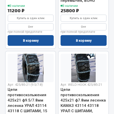
перемычек, BOHU
Весь раздел
В наличии
В наличии
11200 ₽
25800 ₽
Цепи подъёмные
Купить в один клик
Купить в один клик
Опт
Опт
при полной предоплате
при полной предоплате
Весь раздел
В корзину
В корзину
РТИ
Кольца уплотнительные
Лента конвейерная
Манжеты
Паронит
Арт. 425/85-21 (9.5/7.8)
Арт. WELD HOOK 425/85-21
Цепи
Цепи
Патрубки
противоскольжения
противоскольжения
Прокладки
425х21 ф9.5/7.8мм
425х21 ф7.8мм лесенка
Рукава высокого давления
лесенка УРАЛ 43114
КАМАЗ 43114 43118
43118 С ШИПАМИ, 15
УРАЛ С ШИПАМИ,