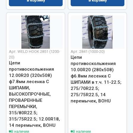
В корзину
В корзину
Кольца стопорные
Пресс-масленки
Пробки
Пружины
Хомуты
Показать ещё
Арт. WELD HOOK 2851 (1200-
Арт. 2841 (1000-20)
Цепи
20)
Цепи
противоскольжения
Весь раздел
противоскольжения
10.00R20 (280х508)
12.00R20 (320х508)
ф6.8мм лесенка С
ф7.8мм лесенка С
ШИПАМИ в т.ч. 11-22.5;
Соединительные элементы
ШИПАМИ,
275/70R22.5;
ВЫСОКОПРОЧНЫЕ,
275/75R22.5, 14
Camozzi
ПРОВАРЕННЫЕ
перемычек, BOHU
ПЕРЕМЫЧКИ,
Адаптеры и переходники
315/80R22.5;
Тройники
315/75R22.5; 12.00R18,
Трубки, муфты, гайки
14 перемычек, BOHU
Угольники
В наличии
В наличии