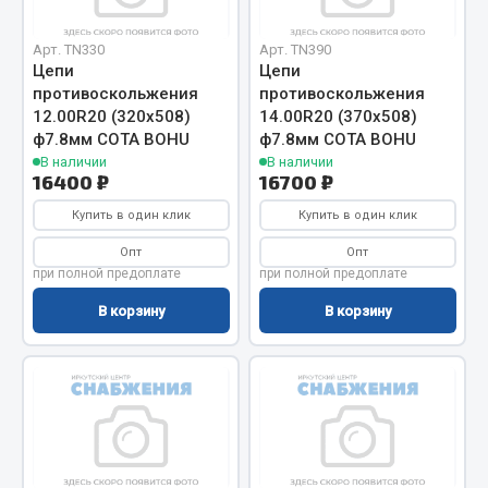
Сцепление
Арт. TN330
Арт. TN390
Показать ещё
Цепи
Цепи
противоскольжения
противоскольжения
Весь раздел
12.00R20 (320х508)
14.00R20 (370х508)
ф7.8мм СОТА BOHU
ф7.8мм СОТА BOHU
В наличии
В наличии
16400 ₽
16700 ₽
Запчасти SHAANXI (SHACMAN)
Купить в один клик
Купить в один клик
Система питания
Опт
Опт
Тормозная система
при полной предоплате
при полной предоплате
Колеса и шины
В корзину
В корзину
Система охлаждения
Подвеска
Кабина
Оперение кабины
Показать ещё