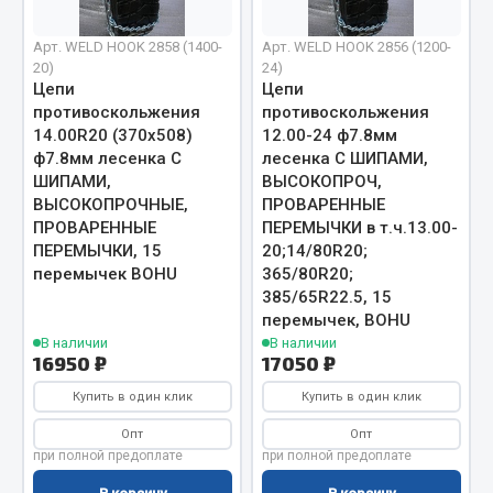
Вымпела
Арт. WELD HOOK 2858 (1400-
Арт. WELD HOOK 2856 (1200-
Показать ещё
20)
24)
Цепи
Цепи
Весь раздел
противоскольжения
противоскольжения
14.00R20 (370х508)
12.00-24 ф7.8мм
ф7.8мм лесенка С
лесенка С ШИПАМИ,
Смазочные материалы
ШИПАМИ,
ВЫСОКОПРОЧ,
ВЫСОКОПРОЧНЫЕ,
ПРОВАРЕННЫЕ
ПРОВАРЕННЫЕ
ПЕРЕМЫЧКИ в т.ч.13.00-
Масла
ПЕРЕМЫЧКИ, 15
20;14/80R20;
Охладжающие жидкости
перемычек BOHU
365/80R20;
Технические жидкости
385/65R22.5, 15
перемычек, BOHU
Весь раздел
В наличии
В наличии
16950 ₽
17050 ₽
Купить в один клик
Купить в один клик
МЕТИЗЫ
Опт
Опт
при полной предоплате
при полной предоплате
Болты
Гайки