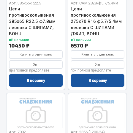
Арт. 385х65хR22.5
Арт. CAM 2828/ф5.7/5.4мм
Цепи
Цепи
Двигатель
противоскольжения
противоскольжения
Мост задний
385х65 R22.5 ф7.8мм
275х70 R16 ф5.7/5.4мм
лесенка С ШИПАМИ,
лесенка С ШИПАМИ
Система питания
BOHU
ДЖИП, BOHU
Система выпуска газа
В наличии
В наличии
Система охлаждения
10450 ₽
6570 ₽
Сцепление
Купить в один клик
Купить в один клик
Тормозная система
Опт
Опт
при полной предоплате
при полной предоплате
Показать ещё
В корзину
В корзину
Весь раздел
Запчасти ЯМЗ
Двигатель
Система питания
Арт. 7002
Арт. 2856 (1200-24)