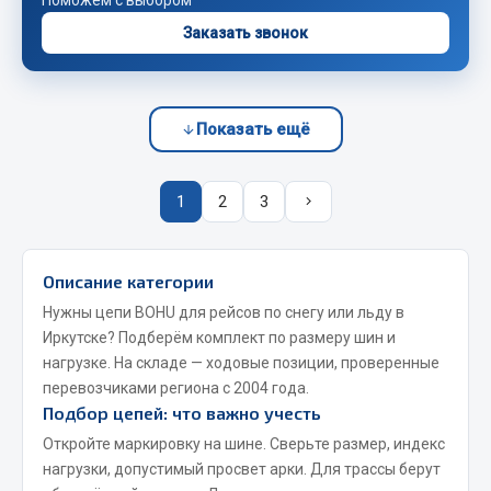
Сварочные материалы
Заказать звонок
Весь раздел
Показать ещё
CUMMINS HAFFEN
1
2
3
Весь раздел
Описание категории
Подшипники
Нужны цепи BOHU для рейсов по снегу или льду в
Иркутске? Подберём комплект по размеру шин и
Весь раздел
нагрузке. На складе — ходовые позиции, проверенные
перевозчиками региона с 2004 года.
Подбор цепей: что важно учесть
Стяжки, тросы, канаты
Откройте маркировку на шине. Сверьте размер, индекс
нагрузки, допустимый просвет арки. Для трассы берут