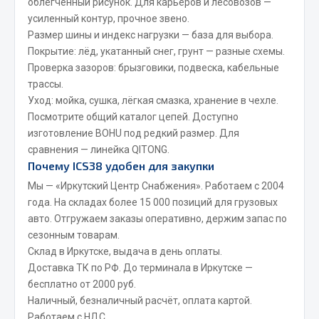
облегчённый рисунок. Для карьеров и лесовозов —
Стропы
усиленный контур, прочное звено.
Стяжки
Размер шины и индекс нагрузки — база для выбора.
Тросы
Покрытие: лёд, укатанный снег, грунт — разные схемы.
Проверка зазоров: брызговики, подвеска, кабельные
Весь раздел
трассы.
Уход: мойка, сушка, лёгкая смазка, хранение в чехле.
Посмотрите общий
каталог цепей
. Доступно
Автохимия
изготовление BOHU
под редкий размер. Для
сравнения — линейка
QITONG
.
3 ton
Почему ICS38 удобен для закупки
Abro
Мы — «Иркутский Центр Снабжения». Работаем с 2004
Agat auto
года. На складах более 15 000 позиций для грузовых
Alteco
авто. Отгружаем заказы оперативно, держим запас по
Aвтосил
сезонным товарам.
Склад в Иркутске, выдача в день оплаты.
Chevron
Доставка ТК по РФ. До терминала в Иркутске —
Cosmo
бесплатно от 2000 руб.
Показать ещё
Наличный, безналичный расчёт, оплата картой.
Работаем с НДС.