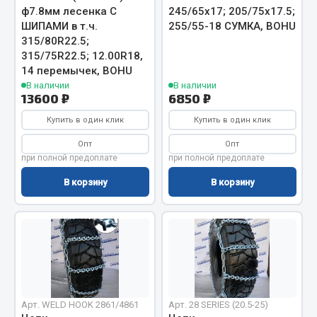
ф7.8мм лесенка С
245/65х17; 205/75х17.5;
Запчасти на полуприцепы
ШИПАМИ в т.ч.
255/55-18 СУМКА, BOHU
315/80R22.5;
Амортизаторы для полуприцепов
315/75R22.5; 12.00R18,
14 перемычек, BOHU
Весь раздел
В наличии
В наличии
13600 ₽
6850 ₽
Купить в один клик
Купить в один клик
Запчасти КамАЗ
Опт
Опт
при полной предоплате
при полной предоплате
Двигатель
Система питания
В корзину
В корзину
Система выпуска газа
Система охлаждения
Сцепление
Коробка передач
Коробка передач ZF
Показать ещё
Арт. WELD HOOK 2861/4861
Арт. 28 SERIES (20.5-25)