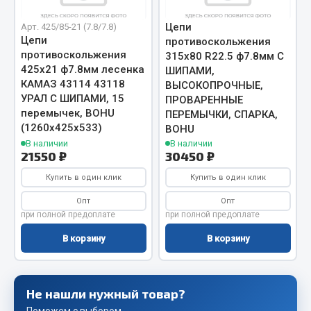
JSB
Цепи
Арт. 425/85-21 (7.8/7.8)
Цепи
противоскольжения
Mann-filter
противоскольжения
315х80 R22.5 ф7.8мм С
Vic
425х21 ф7.8мм лесенка
ШИПАМИ,
Автоторг
КАМАЗ 43114 43118
ВЫСОКОПРОЧНЫЕ,
УРАЛ С ШИПАМИ, 15
ПРОВАРЕННЫЕ
Дифа
перемычек, BOHU
ПЕРЕМЫЧКИ, СПАРКА,
Цитрон
(1260х425х533)
BOHU
Фильтры DONALDSON
В наличии
В наличии
21550 ₽
30450 ₽
Показать ещё
Купить в один клик
Купить в один клик
Весь раздел
Опт
Опт
при полной предоплате
при полной предоплате
Всё для сварки
В корзину
В корзину
Газосварка
Маски, краги сварщика
Не нашли нужный товар?
Сварочное оборудование
Поможем с выбором