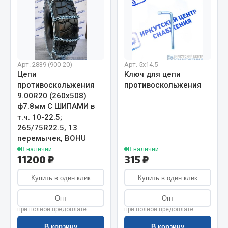
Весь раздел
Запчасти МАЗ
Арт. 2839 (900-20)
Арт. 5х14.5
Система питания
Цепи
Ключ для цепи
Подвеска
противоскольжения
противоскольжения
9.00R20 (260х508)
Тормозная система
ф7.8мм С ШИПАМИ в
Двери
т.ч. 10-22.5;
Окно ветровое
265/75R22.5, 13
Двигатель
перемычек, BOHU
В наличии
В наличии
Электрооборудование
11200 ₽
315 ₽
Показать ещё
Купить в один клик
Купить в один клик
Весь раздел
Опт
Опт
при полной предоплате
при полной предоплате
Запчасти Урал
В корзину
В корзину