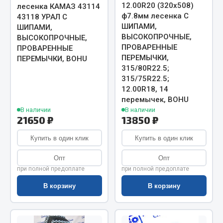
12.00R20 (320х508)
лесенка КАМАЗ 43114
Запчасти на полуприцепы
ф7.8мм лесенка С
43118 УРАЛ С
ШИПАМИ,
ШИПАМИ,
ВЫСОКОПРОЧНЫЕ,
ВЫСОКОПРОЧНЫЕ,
Амортизаторы для полуприцепов
ПРОВАРЕННЫЕ
ПРОВАРЕННЫЕ
ПЕРЕМЫЧКИ,
ПЕРЕМЫЧКИ, BOHU
Весь раздел
315/80R22.5;
315/75R22.5;
12.00R18, 14
Запчасти КамАЗ
перемычек, BOHU
В наличии
В наличии
Двигатель
21650 ₽
13850 ₽
Система питания
Купить в один клик
Купить в один клик
Система выпуска газа
Система охлаждения
Опт
Опт
Сцепление
при полной предоплате
при полной предоплате
Коробка передач
В корзину
В корзину
Коробка передач ZF
Показать ещё