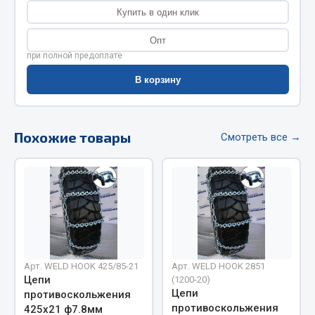
Показать ещё
Купить в один клик
Весь раздел
Опт
при полной предоплате
Автомобильная электрика
В корзину
Автолампы
Похожие товары
Блоки реле и предохранителей
Смотреть все →
Вилки нагрузочные
Выключатели и переключатели клавишные
Выключатели кнопочные
Выключатель массы
Изолента
Показать ещё
Арт. WELD HOOK 425/85-21
Арт. WELD HOOK 2851
Цепи
(1200-20)
Весь раздел
Цепи
противоскольжения
противоскольжения
425х21 ф7.8мм