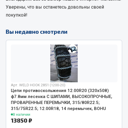
Весь раздел
Уверены, что вы останетесь довольны своей
покупкой!
Цепи подъёмные
Вы недавно смотрели
Весь раздел
РТИ
Кольца уплотнительные
Лента конвейерная
Арт. WELD HOOK 2851 (1200-20)
Манжеты
Цепи противоскольжения 12.00R20 (320х508)
Паронит
ф7.8мм лесенка С ШИПАМИ, ВЫСОКОПРОЧНЫЕ,
Патрубки
ПРОВАРЕННЫЕ ПЕРЕМЫЧКИ, 315/80R22.5;
315/75R22.5; 12.00R18, 14 перемычек, BOHU
Прокладки
В наличии
Рукава высокого давления
13850 ₽