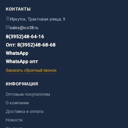
Весь раздел
КОНТАКТЫ
Иркутск, Трактовая улица, 9
Запчасти FAW
sales@ics38.ru
Подвеска
8(3952)48-64-16
Двигатель
Опт: 8(3952)48-68-68
Система охлаждения
WhatsApp
Сцепление
WhatsApp опт
Ось передняя
Заказать обратный звонок
Тормозная система
Электрооборудование
ИНФОРМАЦИЯ
Показать ещё
Оптовым покупателям
О компании
Весь раздел
Доставка и оплата
Новости
Фильтры