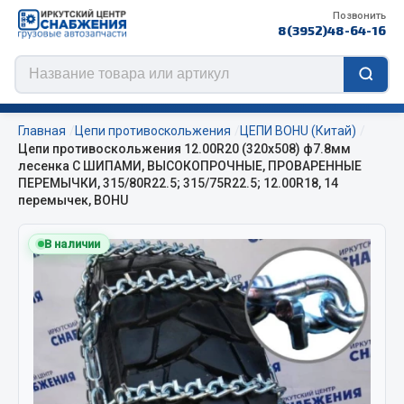
Позвонить
8(3952)48-64-16
Главная
Цепи противоскольжения
ЦЕПИ BOHU (Китай)
Цепи противоскольжения 12.00R20 (320х508) ф7.8мм
лесенка С ШИПАМИ, ВЫСОКОПРОЧНЫЕ, ПРОВАРЕННЫЕ
ПЕРЕМЫЧКИ, 315/80R22.5; 315/75R22.5; 12.00R18, 14
Цепи противоскольжения
перемычек, BOHU
ЦЕПИ РОССИЯ
В наличии
ЦЕПИ BOHU (Китай)
Изготовление цепей на колеса BOHU
QITONG
Весь раздел