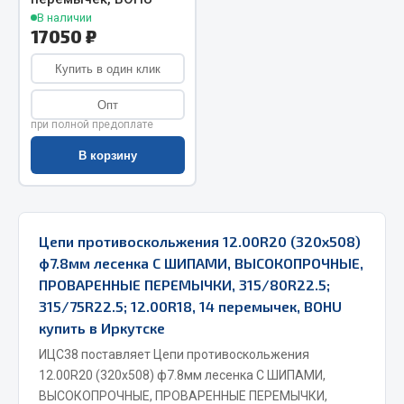
Система выпуска газа
В наличии
Система охлаждения
17050 ₽
Коробка передач
Купить в один клик
Рулевое управление
Тормозная система
Опт
при полной предоплате
Показать ещё
В корзину
Весь раздел
Запчасти HOWO
Цепи противоскольжения 12.00R20 (320х508)
ф7.8мм лесенка С ШИПАМИ, ВЫСОКОПРОЧНЫЕ,
Тормозная система
ПРОВАРЕННЫЕ ПЕРЕМЫЧКИ, 315/80R22.5;
Двигатель
315/75R22.5; 12.00R18, 14 перемычек, BOHU
Подвеска
купить в Иркутске
Система питания
ИЦС38 поставляет Цепи противоскольжения
Система выпуска газа
12.00R20 (320х508) ф7.8мм лесенка С ШИПАМИ,
ВЫСОКОПРОЧНЫЕ, ПРОВАРЕННЫЕ ПЕРЕМЫЧКИ,
Система охлаждения