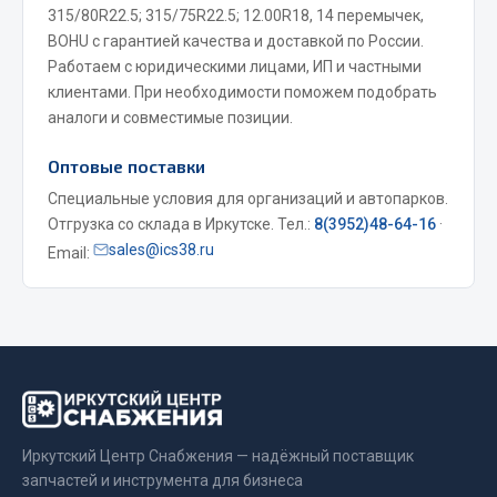
315/80R22.5; 315/75R22.5; 12.00R18, 14 перемычек,
Сцепление
BOHU с гарантией качества и доставкой по России.
Показать ещё
Работаем с юридическими лицами, ИП и частными
клиентами. При необходимости поможем подобрать
Весь раздел
аналоги и совместимые позиции.
Оптовые поставки
Запчасти SHAANXI (SHACMAN)
Специальные условия для организаций и автопарков.
Отгрузка со склада в Иркутске. Тел.:
8(3952)48-64-16
·
Система питания
sales@ics38.ru
Email:
Тормозная система
Колеса и шины
Система охлаждения
Подвеска
Кабина
Оперение кабины
Иркутский Центр Снабжения — надёжный поставщик
Показать ещё
запчастей и инструмента для бизнеса