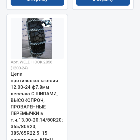
Двигатель
Мост задний
Система питания
Система выпуска газа
Система охлаждения
Сцепление
Арт. WELD HOOK 2856
Тормозная система
(1200-24)
Цепи
Показать ещё
противоскольжения
12.00-24 ф7.8мм
Весь раздел
лесенка С ШИПАМИ,
ВЫСОКОПРОЧ,
ПРОВАРЕННЫЕ
Запчасти ЯМЗ
ПЕРЕМЫЧКИ в
т.ч.13.00-20;14/80R20;
Двигатель
365/80R20;
385/65R22.5, 15
Система питания
перемычек, BOHU