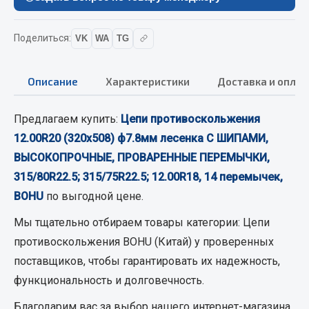
Фитинги
Штуцеры
Поделиться:
VK
WA
TG
Весь раздел
Описание
Характеристики
Доставка и оплат
Инструмент
Предлагаем купить:
Цепи противоскольжения
12.00R20 (320х508) ф7.8мм лесенка С ШИПАМИ,
Автомобильный инструмент
ВЫСОКОПРОЧНЫЕ, ПРОВАРЕННЫЕ ПЕРЕМЫЧКИ,
Измерительный инструмент
315/80R22.5; 315/75R22.5; 12.00R18, 14 перемычек,
Крепежный инструмент
BOHU
по выгодной цене.
Режущий инструмент
Силовое оборудование
Мы тщательно отбираем товары категории:
Цепи
Слесарный инструмент
противоскольжения BOHU (Китай)
у проверенных
Столярный инструмент
поставщиков, чтобы гарантировать их надежность,
функциональность и долговечность.
Показать ещё
Благодарим вас за выбор нашего интернет-магазина.