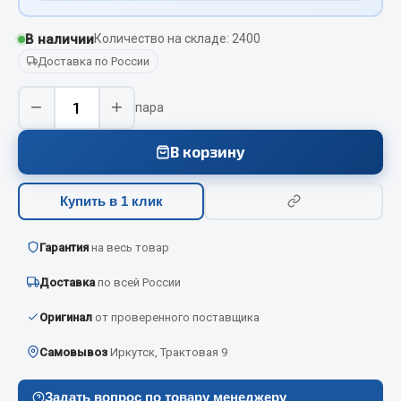
Кольца стопорные
В наличии
Количество на складе: 2400
Пресс-масленки
Доставка по России
Пробки
Пружины
−
+
пара
Хомуты
В корзину
Показать ещё
Весь раздел
Купить в 1 клик
Гарантия
на весь товар
Соединительные элементы
Доставка
по всей России
Camozzi
Оригинал
от проверенного поставщика
Адаптеры и переходники
Тройники
Самовывоз
Иркутск, Трактовая 9
Трубки, муфты, гайки
Угольники
Задать вопрос по товару менеджеру