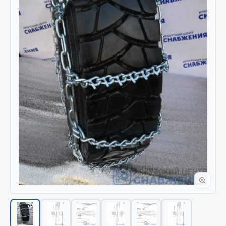
Отопители салона, подогреватели
Автономные воздушные отопители
Жидкостные подогреватели
Отопители салона
Подогреватели тосола
Весь раздел
Автотовары
Автозвук
Автокаталоги
Аксессуары автомобильные
Аптечки и знаки автомобильные
Брызговики
Вентиляторы кабины