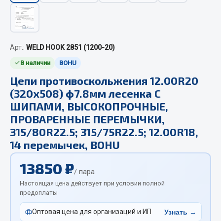
Вымпела
Показать ещё
Весь раздел
Арт.:
WELD HOOK 2851 (1200-20)
В наличии
BOHU
Смазочные материалы
Цепи противоскольжения 12.00R20
(320х508) ф7.8мм лесенка С
Масла
ШИПАМИ, ВЫСОКОПРОЧНЫЕ,
Охладжающие жидкости
ПРОВАРЕННЫЕ ПЕРЕМЫЧКИ,
Технические жидкости
315/80R22.5; 315/75R22.5; 12.00R18,
14 перемычек, BOHU
Весь раздел
13850 ₽
/ пара
МЕТИЗЫ
Настоящая цена действует при условии полной
предоплаты
Болты
Оптовая цена для организаций и ИП
Узнать →
Гайки