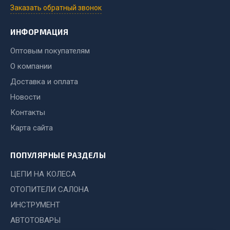
Заказать обратный звонок
Весь раздел
ИНФОРМАЦИЯ
Запчасти МАЗ
Оптовым покупателям
О компании
Система питания
Доставка и оплата
Подвеска
Новости
Тормозная система
Двери
Контакты
Окно ветровое
Карта сайта
Двигатель
Электрооборудование
ПОПУЛЯРНЫЕ РАЗДЕЛЫ
Показать ещё
ЦЕПИ НА КОЛЕСА
ОТОПИТЕЛИ САЛОНА
Весь раздел
ИНСТРУМЕНТ
АВТОТОВАРЫ
Запчасти Урал