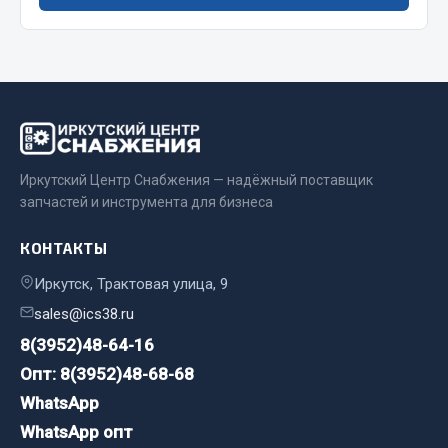
Запчасти на полуприцепы
Амортизаторы для полуприцепов
Весь раздел
Иркутский Центр Снабжения — надёжный поставщик
Запчасти КамАЗ
запчастей и инструмента для бизнеса
Двигатель
КОНТАКТЫ
Система питания
Иркутск, Трактовая улица, 9
Система выпуска газа
Система охлаждения
sales@ics38.ru
Сцепление
8(3952)48-64-16
Коробка передач
Опт: 8(3952)48-68-68
Коробка передач ZF
WhatsApp
Показать ещё
WhatsApp опт