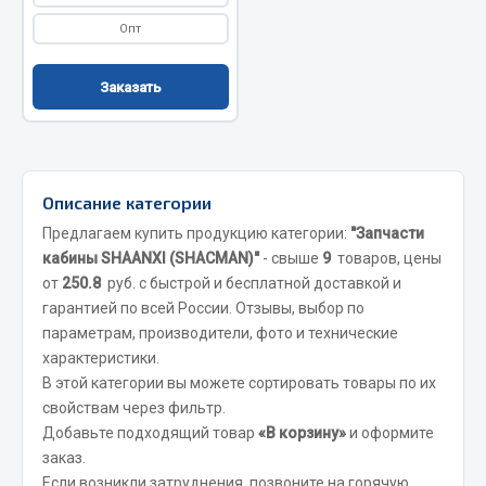
Весь раздел
Опт
Цепи подъёмные
Заказать
Весь раздел
Описание категории
РТИ
Предлагаем купить продукцию категории:
"Запчасти
кабины SHAANXI (SHACMAN)"
- свыше
9
товаров, цены
Кольца уплотнительные
от
250.8
руб. с быстрой и бесплатной доставкой и
Лента конвейерная
гарантией по всей России. Отзывы, выбор по
Манжеты
параметрам, производители, фото и технические
Паронит
характеристики.
В этой категории вы можете сортировать товары по их
Патрубки
свойствам через фильтр.
Прокладки
Добавьте подходящий товар
«В корзину»
и оформите
Рукава высокого давления
заказ.
Если возникли затруднения, позвоните на горячую