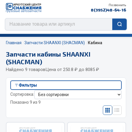
Позвонить
8(3952)48-64-16
Главная
Запчасти SHAANXI (SHACMAN)
Кабина
Запчасти кабины SHAANXI
(SHACMAN)
Цепи противоскольжения
Найдено 9 товаров
Цена от 250.8 ₽ до 8085 ₽
ЦЕПИ РОССИЯ
Фильтры
ЦЕПИ BOHU (Китай)
Сортировка:
Изготовление цепей на колеса BOHU
Показано 9 из 9
QITONG
Весь раздел