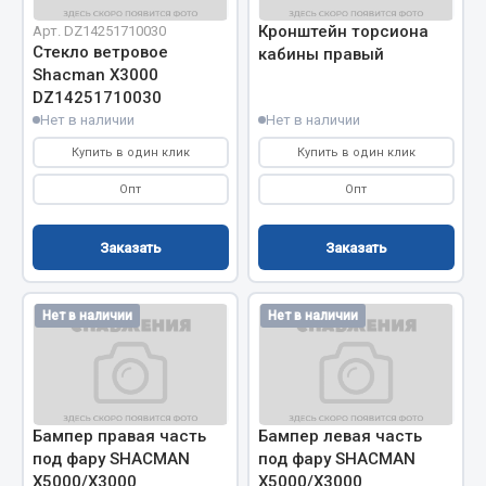
Кольца стопорные
Кронштейн торсиона
Арт. DZ14251710030
Стекло ветровое
кабины правый
Пресс-масленки
Shacman X3000
Пробки
DZ14251710030
Пружины
Нет в наличии
Нет в наличии
Хомуты
Купить в один клик
Купить в один клик
Показать ещё
Опт
Опт
Весь раздел
Заказать
Заказать
Соединительные элементы
Нет в наличии
Нет в наличии
Camozzi
Адаптеры и переходники
Тройники
Бампер правая часть
Бампер левая часть
Трубки, муфты, гайки
под фару SHACMAN
под фару SHACMAN
Угольники
X5000/X3000
X5000/X3000