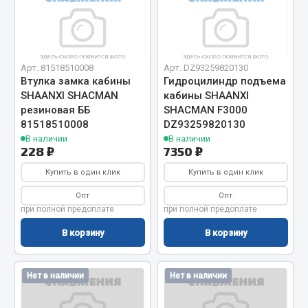
Отопители салона, подогреватели
Автономные воздушные отопители
Жидкостные подогреватели
Арт. 81518510008
Арт. DZ93259820130
Отопители салона
Втулка замка кабины
Гидроцилиндр подъема
SHAANXI SHACMAN
кабины SHAANXI
Подогреватели тосола
резиновая ББ
SHACMAN F3000
81518510008
DZ93259820130
Весь раздел
ef60c285d8d5)
В наличии
В наличии
228 ₽
7350 ₽
Автотовары
Купить в один клик
Купить в один клик
Опт
Опт
Автозвук
при полной предоплате
при полной предоплате
Автокаталоги
В корзину
В корзину
Аксессуары автомобильные
Аптечки и знаки автомобильные
Нет в наличии
Нет в наличии
Брызговики
Вентиляторы кабины