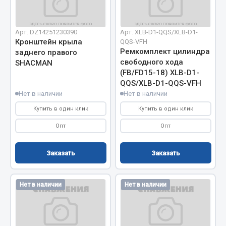
Вымпела
Показать ещё
Арт. DZ14251230390
Арт. XLB-D1-QQS/XLB-D1-
Кронштейн крыла
QQS-VFH
Весь раздел
Ремкомплект цилиндра
заднего правого
свободного хода
SHACMAN
(FB/FD15-18) XLB-D1-
Смазочные материалы
QQS/XLB-D1-QQS-VFH
Нет в наличии
Нет в наличии
Масла
Купить в один клик
Купить в один клик
Охладжающие жидкости
Опт
Опт
Технические жидкости
Заказать
Заказать
Весь раздел
Нет в наличии
Нет в наличии
МЕТИЗЫ
Болты
Гайки