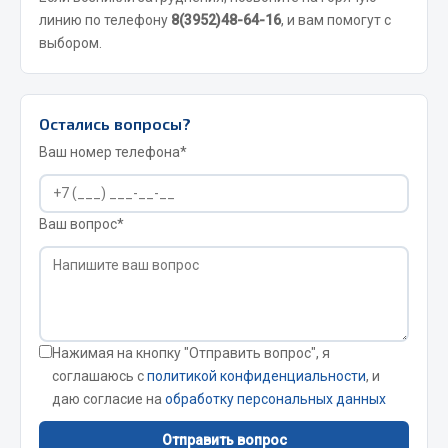
Показать ещё
линию по телефону
8(3952)48-64-16
, и вам помогут с
выбором.
Весь раздел
Автомобильная электрика
Остались вопросы?
Ваш номер телефона*
Автолампы
Блоки реле и предохранителей
Вилки нагрузочные
Ваш вопрос*
Выключатели и переключатели клавишные
Выключатели кнопочные
Выключатель массы
Изолента
Нажимая на кнопку "Отправить вопрос", я
Показать ещё
соглашаюсь с
политикой конфиденциальности
, и
даю согласие на
обработку персональных данных
Весь раздел
Отправить вопрос