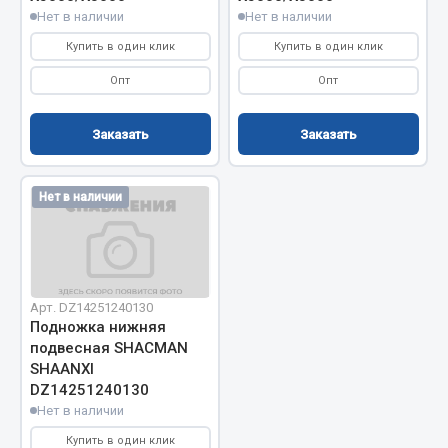
Нет в наличии
Нет в наличии
Фитинги
Штуцеры
Купить в один клик
Купить в один клик
Опт
Опт
Весь раздел
Заказать
Заказать
Инструмент
Нет в наличии
Автомобильный инструмент
Измерительный инструмент
Крепежный инструмент
Режущий инструмент
Арт. DZ14251240130
Силовое оборудование
Подножка нижняя
Слесарный инструмент
подвесная SHACMAN
SHAANXI
Столярный инструмент
DZ14251240130
Показать ещё
Нет в наличии
Купить в один клик