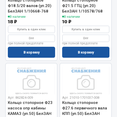
Кольцо стопорное
Кольцо стопорное
Ф18.5/20 валов (уп.20)
Ф21.5 ГТЦ (уп.20)
Кольца стопорные
БелЗАН 1/10668-768
БелЗАН 1/10578/768
Пресс-масленки
В наличии
В наличии
Пробки
18 ₽
10 ₽
Пружины
Купить в один клик
Купить в один клик
Хомуты
Опт
Опт
при полной предоплате
при полной предоплате
Показать ещё
В корзину
В корзину
Весь раздел
Соединительные элементы
Camozzi
Адаптеры и переходники
Арт. 862824-009
Арт. 21010-1701037-008
Тройники
Кольцо стопорное Ф23
Кольцо стопорное
Трубки, муфты, гайки
насоса опр кабины
Ф27.6 первичного вала
КАМАЗ (уп.50) БелЗАН
КПП (уп.50) БелЗАН
Угольники