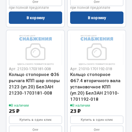
Опт
Опт
Запчасти на полуприцепы
при полной предоплате
при полной предоплате
В корзину
В корзину
Амортизаторы для полуприцепов
Весь раздел
Запчасти КамАЗ
Двигатель
Арт. 21230-1703181-008
Арт. 21010-1701192-018
Кольцо стопорное Ф36
Кольцо стопорное
Система питания
рычага КПП шар опоры
Ф67.4 вторичного вала
Система выпуска газа
2123 (уп.20) БелЗАН
установочное КПП
Система охлаждения
21230-1703181-008
(уп.20) БелЗАН 21010-
1701192-018
Сцепление
В наличии
В наличии
Коробка передач
25 ₽
23 ₽
Коробка передач ZF
Купить в один клик
Купить в один клик
Показать ещё
Опт
Опт