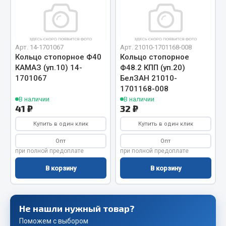
Сцепление
Показать ещё
Арт. 14-1701067
Арт. 21010-1701168-008
Весь раздел
Кольцо стопорное Ф40
Кольцо стопорное
КАМАЗ (уп.10) 14-
Ф48.2 КПП (уп.20)
1701067
БелЗАН 21010-
Запчасти SHAANXI (SHACMAN)
1701168-008
В наличии
В наличии
41 ₽
32 ₽
Система питания
Тормозная система
Купить в один клик
Купить в один клик
Колеса и шины
Опт
Опт
Система охлаждения
при полной предоплате
при полной предоплате
Подвеска
В корзину
В корзину
Кабина
Оперение кабины
Не нашли нужный товар?
Показать ещё
Поможем с выбором