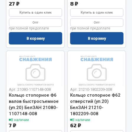
Весь раздел
27 ₽
8 ₽
Купить в один клик
Купить в один клик
Цепи подъёмные
Опт
Опт
при полной предоплате
при полной предоплате
В корзину
В корзину
Весь раздел
РТИ
Кольца уплотнительные
Лента конвейерная
Манжеты
Арт. 21080-1107148-008
Арт. 21210-1802209-008
Кольцо стопорное Ф6
Кольцо стопорное Ф62
Паронит
валов быстросъемное
отверстий (уп.20)
Патрубки
(уп.20) БелЗАН 21080-
БелЗАН 21210-
Прокладки
1107148-008
1802209-008
В наличии
В наличии
Рукава высокого давления
7 ₽
62 ₽