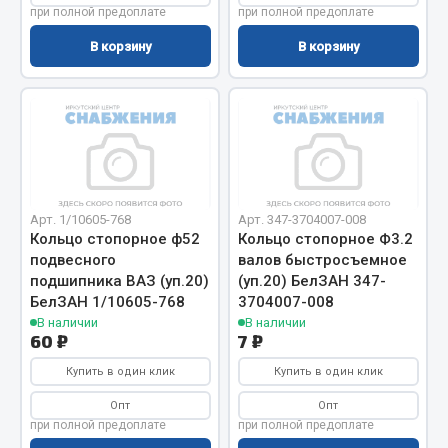
при полной предоплате
при полной предоплате
Весь раздел
В корзину
В корзину
Запчасти МАЗ
Система питания
Подвеска
Тормозная система
Двери
Арт. 1/10605-768
Арт. 347-3704007-008
Кольцо стопорное ф52
Кольцо стопорное Ф3.2
Окно ветровое
подвесного
валов быстросъемное
Двигатель
подшипника ВАЗ (уп.20)
(уп.20) БелЗАН 347-
Электрооборудование
БелЗАН 1/10605-768
3704007-008
В наличии
В наличии
Показать ещё
60 ₽
7 ₽
Купить в один клик
Купить в один клик
Весь раздел
Опт
Опт
при полной предоплате
при полной предоплате
Запчасти Урал