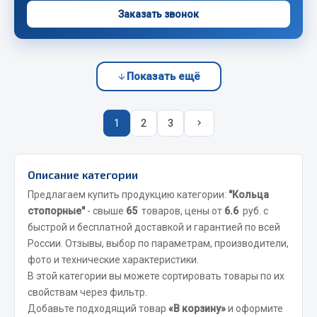
Весь раздел
Заказать звонок
Запчасти FAW
Показать ещё
Подвеска
Двигатель
Система охлаждения
1
2
3
Сцепление
Ось передняя
Описание категории
Тормозная система
Предлагаем купить продукцию категории:
"Кольца
Электрооборудование
стопорные"
- свыше
65
товаров, цены от
6.6
руб. с
Показать ещё
быстрой и бесплатной доставкой и гарантией по всей
России. Отзывы, выбор по параметрам, производители,
Весь раздел
фото и технические характеристики.
В этой категории вы можете сортировать товары по их
свойствам через фильтр.
Фильтры
Добавьте подходящий товар
«В корзину»
и оформите