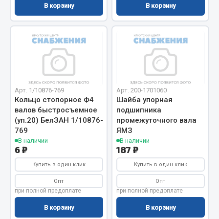
В корзину
В корзину
Двигатель
Мост задний
Система питания
Система выпуска газа
Система охлаждения
Сцепление
Арт. 1/10876-769
Арт. 200-1701060
Тормозная система
Кольцо стопорное Ф4
Шайба упорная
валов быстросъемное
подшипника
Показать ещё
(уп.20) БелЗАН 1/10876-
промежуточного вала
769
ЯМЗ
Весь раздел
В наличии
В наличии
6 ₽
187 ₽
Купить в один клик
Купить в один клик
Запчасти ЯМЗ
Опт
Опт
при полной предоплате
при полной предоплате
Двигатель
В корзину
В корзину
Система питания