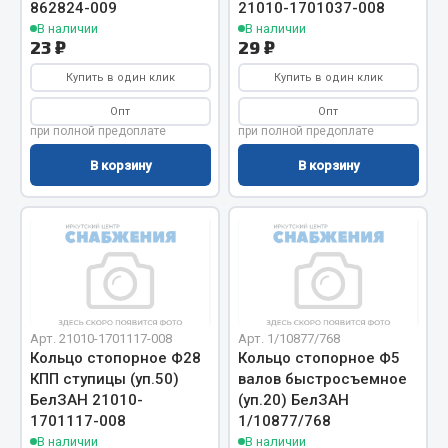
862824-009
21010-1701037-008
Фитинги
В наличии
В наличии
23 ₽
29 ₽
Штуцеры
Купить в один клик
Купить в один клик
Весь раздел
Опт
Опт
при полной предоплате
при полной предоплате
Инструмент
В корзину
В корзину
Автомобильный инструмент
Измерительный инструмент
Крепежный инструмент
Режущий инструмент
Силовое оборудование
Арт. 21010-1701117-008
Арт. 1/10877/768
Слесарный инструмент
Кольцо стопорное Ф28
Кольцо стопорное Ф5
Столярный инструмент
КПП ступицы (уп.50)
валов быстросъемное
БелЗАН 21010-
(уп.20) БелЗАН
Показать ещё
1701117-008
1/10877/768
В наличии
В наличии