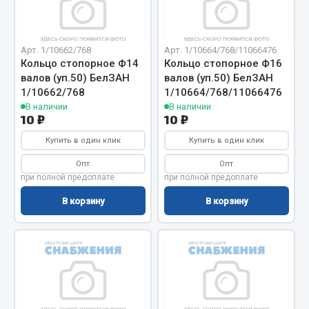
Отопители салона, подогреватели
Автономные воздушные отопители
Арт. 1/10662/768
Арт. 1/10664/768/11066476
Жидкостные подогреватели
Кольцо стопорное Ф14
Кольцо стопорное Ф16
валов (уп.50) БелЗАН
валов (уп.50) БелЗАН
Отопители салона
1/10662/768
1/10664/768/11066476
Подогреватели тосола
В наличии
В наличии
10 ₽
10 ₽
Весь раздел
Купить в один клик
Купить в один клик
Опт
Опт
Автотовары
при полной предоплате
при полной предоплате
В корзину
В корзину
Автозвук
Автокаталоги
Аксессуары автомобильные
Аптечки и знаки автомобильные
Брызговики
Вентиляторы кабины