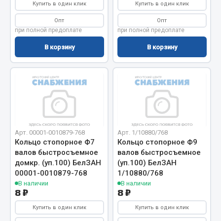
Показать ещё
Купить в один клик
Купить в один клик
Опт
Опт
Весь раздел
при полной предоплате
при полной предоплате
В корзину
В корзину
Автомобильная электрика
Автолампы
Блоки реле и предохранителей
Вилки нагрузочные
Выключатели и переключатели клавишные
Арт. 00001-0010879-768
Арт. 1/10880/768
Выключатели кнопочные
Кольцо стопорное Ф7
Кольцо стопорное Ф9
Выключатель массы
валов быстросъемное
валов быстросъемное
Изолента
домкр. (уп.100) БелЗАН
(уп.100) БелЗАН
00001-0010879-768
1/10880/768
Показать ещё
В наличии
В наличии
8 ₽
8 ₽
Весь раздел
Купить в один клик
Купить в один клик