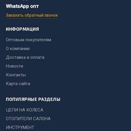
Стропы
WhatsApp опт
Стяжки
Заказать обратный звонок
Тросы
ИНФОРМАЦИЯ
Весь раздел
Оптовым покупателям
О компании
Автохимия
Доставка и оплата
3 ton
Новости
Abro
Контакты
Agat auto
Карта сайта
Alteco
Aвтосил
ПОПУЛЯРНЫЕ РАЗДЕЛЫ
Chevron
ЦЕПИ НА КОЛЕСА
Cosmo
ОТОПИТЕЛИ САЛОНА
Показать ещё
ИНСТРУМЕНТ