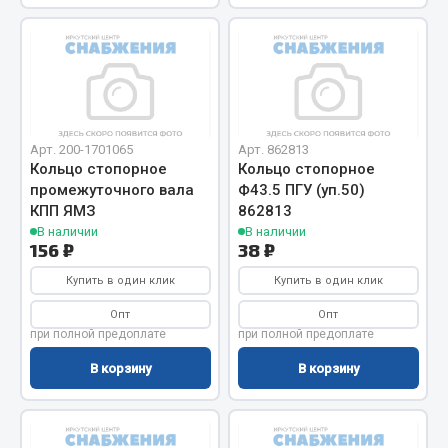
Система выпуска газа
Система охлаждения
Коробка передач
Рулевое управление
Тормозная система
Арт. 200-1701065
Арт. 862813
Показать ещё
Кольцо стопорное
Кольцо стопорное
промежуточного вала
Ф43.5 ПГУ (уп.50)
Весь раздел
КПП ЯМЗ
862813
В наличии
В наличии
156 ₽
38 ₽
Запчасти HOWO
Купить в один клик
Купить в один клик
Тормозная система
Опт
Опт
Двигатель
при полной предоплате
при полной предоплате
Подвеска
В корзину
В корзину
Система питания
Система выпуска газа
Система охлаждения