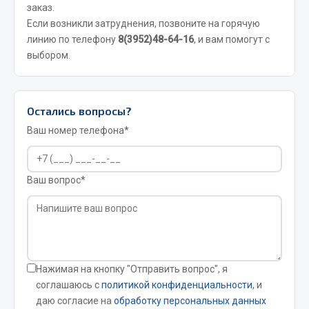
заказ.
Если возникли затруднения, позвоните на горячую
JSB
линию по телефону
8(3952)48-64-16
, и вам помогут с
Mann-filter
выбором.
Vic
Автоторг
Дифа
Остались вопросы?
Цитрон
Ваш номер телефона*
Фильтры DONALDSON
Показать ещё
Ваш вопрос*
Весь раздел
Всё для сварки
Газосварка
Нажимая на кнопку "Отправить вопрос", я
соглашаюсь с
политикой конфиденциальности
, и
Маски, краги сварщика
даю согласие на
обработку персональных данных
Сварочное оборудование