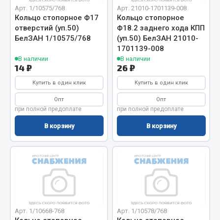
Вымпела
Арт. 1/10575/768
Арт. 21010-1701139-008
Кольцо стопорное Ф17
Кольцо стопорное
Показать ещё
отверстий (уп.50)
Ф18.2 заднего хода КПП
БелЗАН 1/10575/768
(уп.50) БелЗАН 21010-
Весь раздел
1701139-008
В наличии
В наличии
14 ₽
26 ₽
Смазочные материалы
Купить в один клик
Купить в один клик
Опт
Опт
Масла
при полной предоплате
при полной предоплате
Охладжающие жидкости
В корзину
В корзину
Технические жидкости
Весь раздел
МЕТИЗЫ
Болты
Арт. 1/10668-768
Арт. 1/10578/768
Гайки