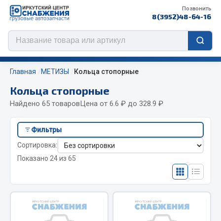
Позвонить
8(3952)48-64-16
Главная
МЕТИЗЫ
Кольца стопорные
Кольца стопорные
Найдено 65 товаров
Цена от 6.6 ₽ до 328.9 ₽
Цепи противоскольжения
Фильтры
ЦЕПИ РОССИЯ
Сортировка:
ЦЕПИ BOHU (Китай)
Показано 24 из 65
Изготовление цепей на колеса BOHU
QITONG
Весь раздел
ef60c285d8d5)