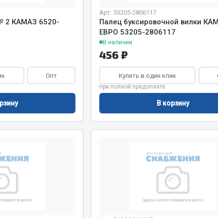
хлаждения
Vic
Арт. 53205-2806117
 2 КАМАЗ 6520-
Палец буксировочной вилки КА
Автоторг
няя
ЕВРО 53205-2806117
Дифа
 система
В наличии
Цитрон
456 ₽
орудование
Фильтры DONALDSON
ик
Опт
Купить в один клик
Показать ещё
Показать ещё
при полной предоплате
Весь раздел
рзину
В корзину
ипники
Стяжки, тросы, канат
Стропы
Стяжки
Тросы