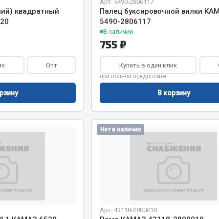
Арт. 5490-2806117
ний) квадратный
Палец буксировочной вилки КА
020
5490-2806117
В наличии
755 ₽
Весь раздел
ик
Опт
Купить в один клик
при полной предоплате
рзину
В корзину
Садовый инвентарь
монтаж
 для шиномонтажа
Весь раздел
Нет в наличии
т и оборудование для
жа
 для ремонта шин и камер
Арт. 43118-2800010