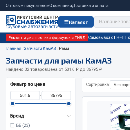
Оптовым покупателям
О компании
Доставка и оплата
Каталог
Самовывоз с ПН–ПТ с 
Ремонт и диагностика форсунок и ТНВД
Главная
Запчасти КамАЗ
Рама
Запчасти для рамы КамАЗ
Отопи
Цепи противоскольжения
подо
Найдено 32 товаров
Цена от 501.6 ₽ до 36795 ₽
Автономны
ЦЕПИ РОССИЯ
Фильтр по цене
Сортировка:
Жидкостны
ЦЕПИ BOHU (Китай)
-
Отопители
Изготовление цепей на колеса BOHU
Подогрева
QITONG
Бренд
ББ (23)