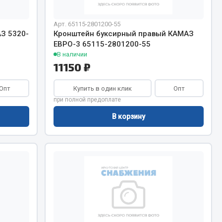
Арт. 65115-2801200-55
Запчасти КамАЗ
цепы
З 5320-
Кронштейн буксирный правый КАМАЗ
ЕВРО-3 65115-2801200-55
Двигатель
епов
В наличии
Система питания
11150 ₽
Система выпуска газа
Опт
Купить в один клик
Опт
Система охлаждения
при полной предоплате
Сцепление
В корзину
Коробка передач
Коробка передач ZF
Показать ещё
Весь раздел
Запчасти HOWO