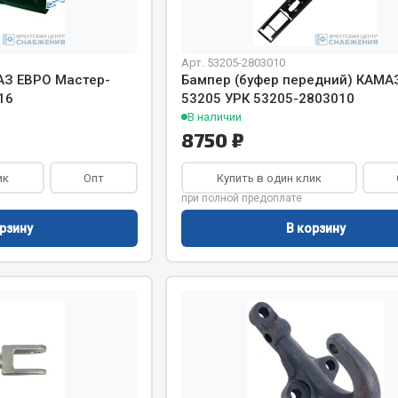
Показать ещё
Весь раздел
Арт. 53205-2803010
АЗ ЕВРО Мастер-
Бампер (буфер передний) КАМА
16
53205 УРК 53205-2803010
В наличии
инительные элементы
Инструмент
8750 ₽
Автомобильный инструмент
ик
Опт
Купить в один клик
и переходники
Измерительный инструмент
при полной предоплате
Крепежный инструмент
рзину
В корзину
фты, гайки
Режущий инструмент
Силовое оборудование
Слесарный инструмент
Столярный инструмент
Показать ещё
Весь раздел