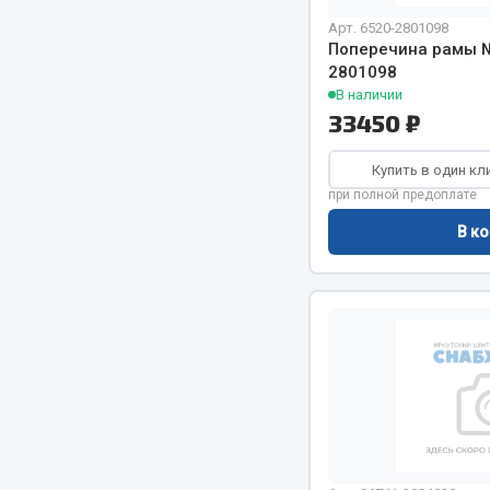
Система о
Колеса и шины
Арт. 6520-2801098
Сцепление
Система охлаждения
Поперечина рамы №
Ось перед
Подвеска
2801098
Тормозная
В наличии
Кабина
33450 ₽
Электрооб
Оперение кабины
Купить в один кл
Показать ещё
при полной предоплате
Весь раздел
Весь раздел
В ко
Подш
CUMMINS HAFFEN
Весь раздел
Весь раздел