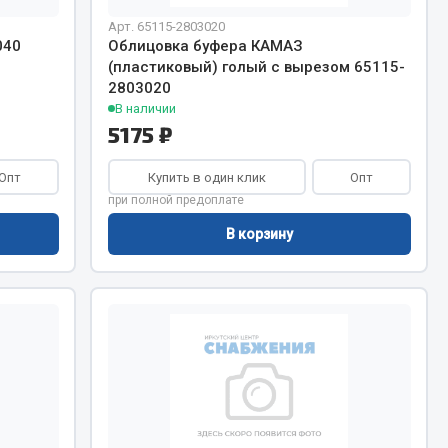
Арт. 65115-2803020
Тормозная система
040
Облицовка буфера КАМАЗ
(пластиковый) голый с вырезом 65115-
Двигатель
2803020
Подвеска
В наличии
Система питания
5175 ₽
Система выпуска газа
Опт
Система охлаждения
Купить в один клик
Опт
при полной предоплате
Сцепление
В корзину
Показать ещё
Весь раздел
Всё для сварки
Газосварка
Маски, краги сварщика