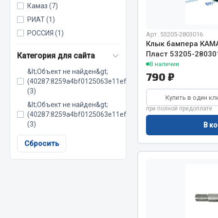
Камаз (7)
РИАТ (1)
РОССИЯ (1)
Весь раздел
Весь раздел
Арт. 53205-2803016
Клык бампера КАМ
Пласт 53205-28030
Категория для сайта
В наличии
МЕТИЗЫ
Соед
&lt;Объект не найден&gt;
790 ₽
(40287:8259a4bf0125063e11efef60c285d8d5)
Болты
(3)
Camozzi
Купить в один кл
Гайки
&lt;Объект не найден&gt;
Адаптеры 
при полной предоплате
(40287:8259a4bf0125063e11efef60c285d8fd)
Кольца стопорные
Тройники
(3)
В ко
Пресс-масленки
Трубки, му
Пробки
Сбросить
Угольники
Пружины
Фитинги
Хомуты
Штуцеры
Показать ещё
Весь раздел
Весь раздел