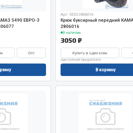
Арт. 5320-2806016
Запчасти на полупри
обильная электрика
АМАЗ 5490 ЕВРО-3
Крюк буксирный передний КАМА
806077
2806016
Амортизаторы для полуприц
В наличии
ы
3050 ₽
 и предохранителей
рузочные
ик
Опт
Купить в один клик
ли и переключатели
при полной предоплате
е
рзину
В корзину
ли кнопочные
ль массы
Показать ещё
Весь раздел
сти Урал
Запчасти ЯМЗ