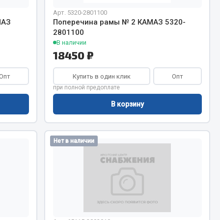
Сварочное оборудование
Арт. 5320-2801100
Сварочные материалы
МАЗ
Поперечина рамы № 2 КАМАЗ 5320-
2801100
В наличии
18450 ₽
Опт
Купить в один клик
Опт
при полной предоплате
Весь раздел
В корзину
Автохимия
ы
Нет в наличии
3 ton
Abro
Agat auto
Alteco
Aвтосил