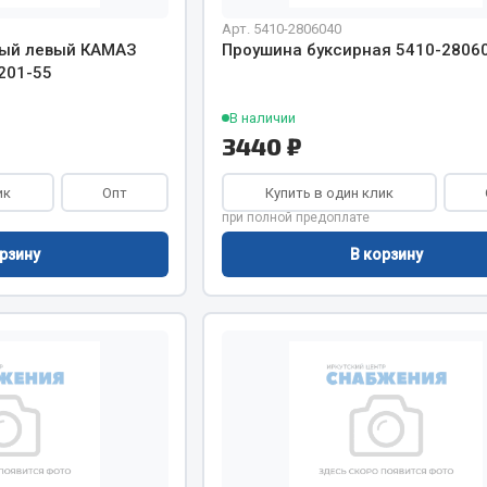
Арт. 5410-2806040
Двигатель
ный левый КАМАЗ
Проушина буксирная 5410-2806
201-55
ий
Система питания
итания
Система выпуска газа
В наличии
пуска газа
Система охлаждения
3440 ₽
хлаждения
Коробка передач
ик
Опт
Купить в один клик
Рулевое управление
при полной предоплате
 система
Тормозная система
рзину
В корзину
Показать ещё
Показать ещё
Весь раздел
сти FAW
Фильтры
JSB
Mann-filter