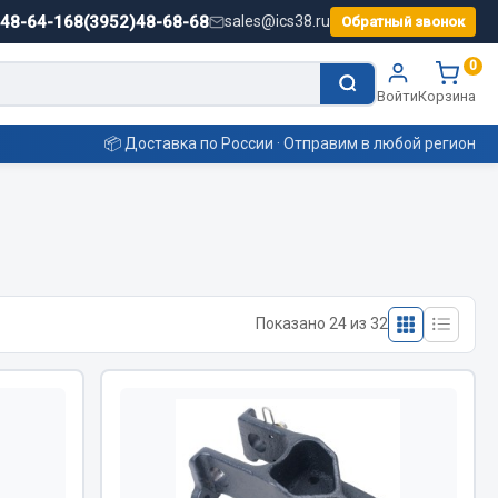
)48-64-16
8(3952)48-68-68
sales@ics38.ru
Обратный звонок
0
Войти
Корзина
📦 Доставка по России · Отправим в любой регион
Смазочные материалы
Масла
Показано 24 из 32
Охладжающие жидкости
Технические жидкости
ьные