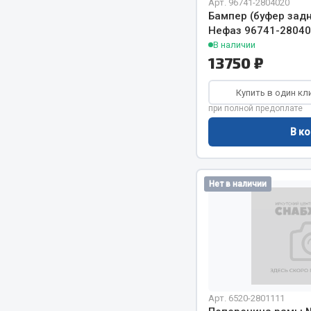
Арт. 96741-2804020
Бампер (буфер зад
Нефаз 96741-2804
В наличии
13750 ₽
Купить в один кл
при полной предоплате
В ко
Хозтовары
Шино
Горелки, баллоны, плитки газовые
Автохимия
Нет в наличии
Замки
Вентили
Лампы паяльные, керосиновые
Инструмен
Сантехника
шиномонт
Спецодежда
Материалы
Лестницы, стремянки
Товары для дома
Арт. 6520-2801111