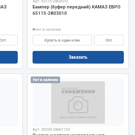
Арт. 65115-2803010
Chevron
МАЗ
Бампер (буфер передний) КАМАЗ ЕВРО
65115-2803010
Cosmo
Показать ещё
Нет в наличии
Весь раздел
Опт
Купить в один клик
Опт
Заказать
Аккумуляторы
ТАВ
Нет в наличии
ЯМАЛ
Solite
ТЮМЕНЬ
OURSUN
FORVARD
DELТА
Арт. 53205-28061130