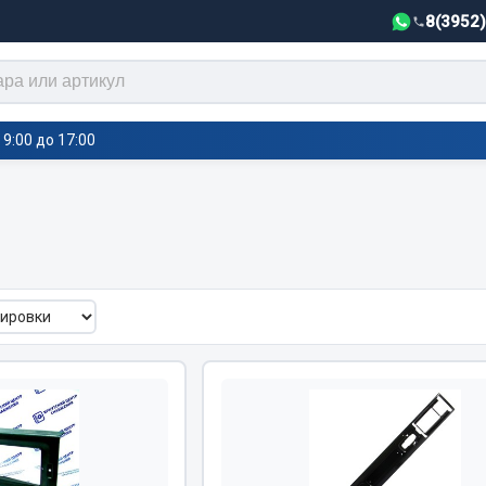
8(3952
9:00 до 17:00
тели салона,
Автотовары
греватели
Автозвук
е воздушные отопители
Автокаталоги
е подогреватели
Аксессуары автомобильные
 салона
Аптечки и знаки автомобил
тели тосола
Брызговики
Вентиляторы кабины
Вымпела