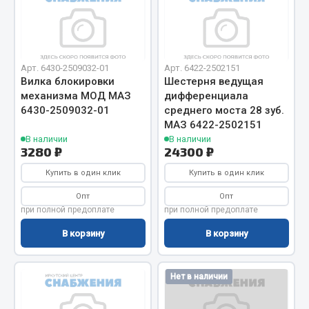
Отопители салона, подогреватели
Автономные воздушные отопители
Жидкостные подогреватели
Арт. 6430-2509032-01
Арт. 6422-2502151
Отопители салона
Вилка блокировки
Шестерня ведущая
механизма МОД МАЗ
дифференциала
Подогреватели тосола
6430-2509032-01
среднего моста 28 зуб.
МАЗ 6422-2502151
Весь раздел
В наличии
В наличии
3280 ₽
24300 ₽
Автотовары
Купить в один клик
Купить в один клик
Опт
Опт
Автозвук
при полной предоплате
при полной предоплате
Автокаталоги
В корзину
В корзину
Аксессуары автомобильные
Аптечки и знаки автомобильные
Нет в наличии
Брызговики
Вентиляторы кабины