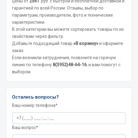
цены от
2541
руб. с быстрой и бесплатной доставкой и
Фитинги
гарантией по всей России. Отзывы, выбор по
Штуцеры
параметрам, производители, фото и технические
характеристики.
Весь раздел
В этой категории вы можете сортировать товары по их
свойствам через фильтр.
Добавьте подходящий товар
«В корзину»
и оформите
Инструмент
заказ.
Если возникли затруднения, позвоните на горячую
Автомобильный инструмент
линию по телефону
8(3952)48-64-16
, и вам помогут с
выбором.
Измерительный инструмент
Крепежный инструмент
Режущий инструмент
Остались вопросы?
Силовое оборудование
Ваш номер телефона*
Слесарный инструмент
Столярный инструмент
Показать ещё
Ваш вопрос*