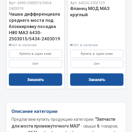
Арт. 6430-2503015/5434-
Арт. 64226-2502129
Кольца стопорные
Фланец МОД МАЗ
2403019
Чашка дифференциала
круглый
Пресс-масленки
среднего моста под
Пробки
блоккировку посадка
Пружины
Н80 МАЗ 6430-
2503015/5434-2403019
Хомуты
Нет в наличии
Нет в наличии
Показать ещё
Купить в один клик
Купить в один клик
Весь раздел
Опт
Опт
Заказать
Заказать
Соединительные элементы
Camozzi
Адаптеры и переходники
Описание категории
Тройники
Предлагаем купить продукцию категории:
"Запчасти
Трубки, муфты, гайки
для моста промежуточного МАЗ"
- свыше
6
товаров,
Угольники