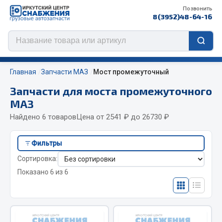
Позвонить
8(3952)48-64-16
Главная
Запчасти МАЗ
Мост промежуточный
Запчасти для моста промежуточного
МАЗ
Цепи противоскольжения
Найдено 6 товаров
Цена от 2541 ₽ до 26730 ₽
ЦЕПИ РОССИЯ
Фильтры
ЦЕПИ BOHU (Китай)
Сортировка:
Изготовление цепей на колеса BOHU
Показано 6 из 6
QITONG
Весь раздел