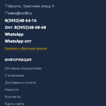
Показать ещё
Иркутск, Трактовая улица, 9
Весь раздел
sales@ics38.ru
8(3952)48-64-16
Автомобильная электрика
Опт: 8(3952)48-68-68
WhatsApp
Автолампы
WhatsApp опт
Блоки реле и предохранителей
Заказать обратный звонок
Вилки нагрузочные
Выключатели и переключатели клавишные
ИНФОРМАЦИЯ
Выключатели кнопочные
Оптовым покупателям
Выключатель массы
О компании
Изолента
Доставка и оплата
Показать ещё
Новости
Контакты
Весь раздел
Карта сайта