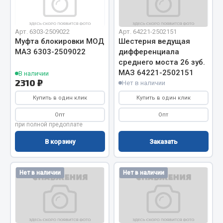
Вымпела
Показать ещё
Арт. 6303-2509022
Арт. 64221-2502151
Муфта блокировки МОД
Шестерня ведущая
Весь раздел
МАЗ 6303-2509022
дифференциала
среднего моста 26 зуб.
МАЗ 64221-2502151
В наличии
Смазочные материалы
2310 ₽
Нет в наличии
Купить в один клик
Купить в один клик
Масла
Опт
Опт
Охладжающие жидкости
при полной предоплате
Технические жидкости
В корзину
Заказать
Весь раздел
Нет в наличии
Нет в наличии
МЕТИЗЫ
Болты
Гайки