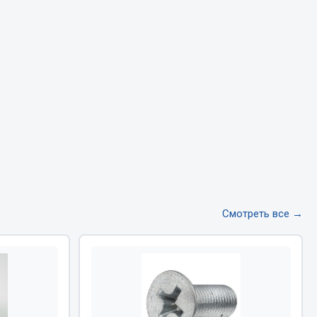
Тормозная система
Двигатель
Подвеска
Система питания
Система выпуска газа
Система охлаждения
Сцепление
Показать ещё
Весь раздел
Смотреть все →
Всё для сварки
Газосварка
Маски, краги сварщика