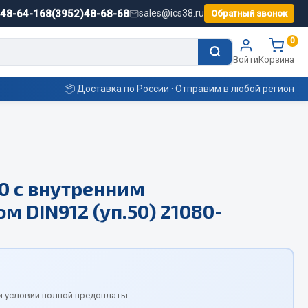
)48-64-16
8(3952)48-68-68
sales@ics38.ru
Обратный звонок
0
Войти
Корзина
📦 Доставка по России · Отправим в любой регион
Смазочные материалы
.0 с внутренним
Масла
 DIN912 (уп.50) 21080-
Охладжающие жидкости
Технические жидкости
ьные
и условии полной предоплаты