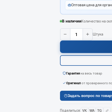
Оптовая цена для орган
Показать ещё
Весь раздел
В наличии
Количество на скл
−
+
Штука
инительные элементы
Инструмент
Автомобильный инструмент
и переходники
Измерительный инструмент
Крепежный инструмент
фты, гайки
Режущий инструмент
Гарантия
на весь товар
Силовое оборудование
Слесарный инструмент
Оригинал
от проверенного п
Столярный инструмент
Задать вопрос по това
Показать ещё
Весь раздел
Поделиться:
VK
WA
TG