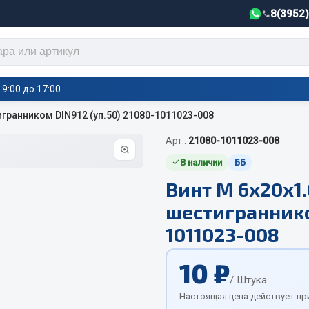
8(3952
9:00 до 17:00
игранником DIN912 (уп.50) 21080-1011023-008
Арт.:
21080-1011023-008
тели салона,
Автотовары
греватели
В наличии
ББ
Винт М 6х20х1
Автозвук
е воздушные отопители
шестигранником
Автокаталоги
е подогреватели
Аксессуары автомобильные
 салона
1011023-008
Аптечки и знаки автомобил
тели тосола
10 ₽
Брызговики
/ Штука
Вентиляторы кабины
Настоящая цена действует пр
Вымпела