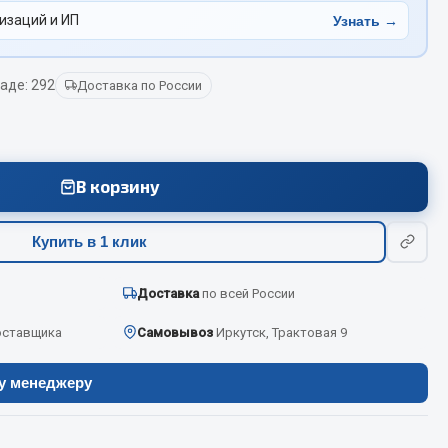
изаций и ИП
Узнать →
Весь раздел
аде: 292
Доставка по России
Цепи подъёмные
В корзину
Весь раздел
Купить в 1 клик
Доставка
по всей России
оставщика
Самовывоз
Иркутск, Трактовая 9
ру менеджеру