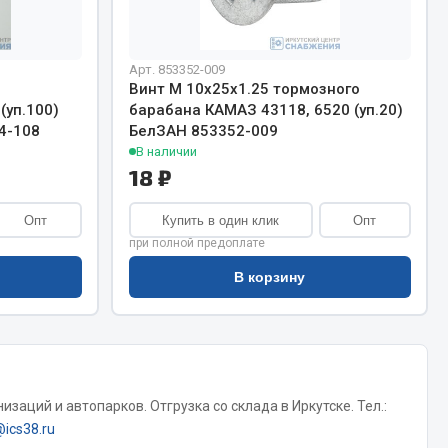
Сварочное оборудование
Сварочные материалы
Арт. 853352-009
Винт М 10х25х1.25 тормозного
(уп.100)
барабана КАМАЗ 43118, 6520 (уп.20)
4-108
БелЗАН 853352-009
В наличии
18 ₽
Весь раздел
Опт
Купить в один клик
Опт
при полной предоплате
В корзину
Автохимия
ы
3 ton
Abro
Agat auto
заций и автопарков. Отгрузка со склада в Иркутске. Тел.:
Alteco
@ics38.ru
Aвтосил