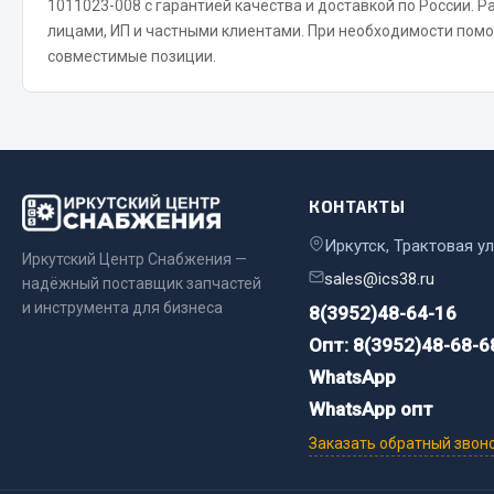
1011023-008 с гарантией качества и доставкой по России. 
лицами, ИП и частными клиентами. При необходимости пом
совместимые позиции.
КОНТАКТЫ
Хозтовары
Шино
Иркутск, Трактовая ул
Иркутский Центр Снабжения —
Горелки, баллоны, плитки газовые
Автохимия
sales@ics38.ru
надёжный поставщик запчастей
Замки
Вентили
и инструмента для бизнеса
8(3952)48-64-16
Лампы паяльные, керосиновые
Инструмен
Опт: 8(3952)48-68-6
Сантехника
шиномонт
WhatsApp
Спецодежда
Материалы
WhatsApp опт
Лестницы, стремянки
Заказать обратный звон
Товары для дома