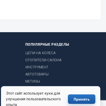
Chevron
Cosmo
Показать ещё
Весь раздел
ПОПУЛЯРНЫЕ РАЗДЕЛЫ
Аккумуляторы
ЦЕПИ НА КОЛЕСА
ТАВ
ОТОПИТЕЛИ САЛОНА
ЯМАЛ
ИНСТРУМЕНТ
Solite
АВТОТОВАРЫ
ТЮМЕНЬ
МЕТИЗЫ
OURSUN
FORVARD
Этот сайт использует куки для
DELТА
улучшения пользовательского
Принять
опыта.