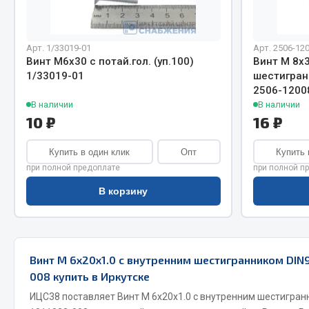
Система о
Колеса и шины
Сцепление
Система охлаждения
Ось перед
Подвеска
Арт. 1/33019-01
Арт. 2506-12
Тормозная
Кабина
Винт М6х30 с потай.гол. (уп.100)
Винт М 8х3
1/33019-01
шестигранн
Электрооб
Оперение кабины
2506-1200
В наличии
В наличии
Показать ещё
10 ₽
16 ₽
Весь раздел
Весь раздел
Купить в один клик
Опт
Купить 
при полной предоплате
при полной п
Подш
В корзину
CUMMINS HAFFEN
Весь раздел
Весь раздел
Винт М 6х20х1.0 с внутренним шестигранником DIN9
008 купить в Иркутске
ИЦС38 поставляет Винт М 6х20х1.0 с внутренним шестигранн