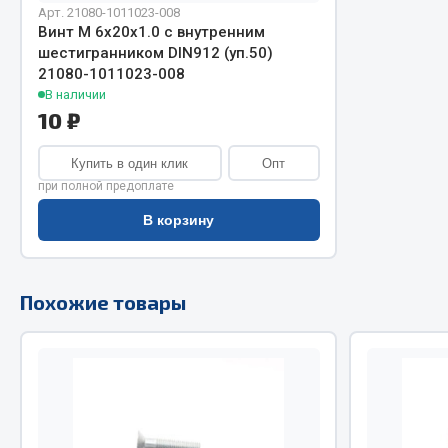
Арт. 21080-1011023-008
Винт М 6х20х1.0 с внутренним
Двигатель
Система питания
шестигранником DIN912 (уп.50)
Мост задн
Подвеска
21080-1011023-008
Система п
Тормозная система
В наличии
10 ₽
Система вы
Двери
Система о
Окно ветровое
Купить в один клик
Опт
Сцепление
Двигатель
при полной предоплате
Тормозная
Электрооборудование
В корзину
Показать ещё
Весь раздел
Весь раздел
Похожие товары
Запча
Запчасти SHAANXI (SHACMAN)
Подвеска
Система питания
Двигатель
Тормозная система