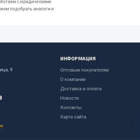
Работаем с юридическими
ожем подобрать аналоги и
Весь раздел
ИНФОРМАЦИЯ
Садовый инвентарь
монтаж
ица, 9
Оптовым покупателям
 для шиномонтажа
О компании
Весь раздел
Доставка и оплата
т и оборудование для
8
Новости
жа
Контакты
 для ремонта шин и камер
Карта сайта
ок