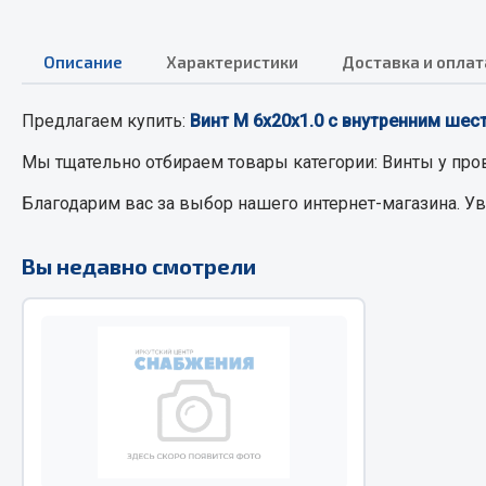
Описание
РТИ
Характеристики
Доставка и оплат
Автом
Кольца уплотнительные
Предлагаем купить:
Винт М 6х20х1.0 с внутренним шес
Автоламп
Лента конвейерная
Блоки реле
Мы тщательно отбираем товары категории:
Винты
у про
Манжеты
Вилки наг
Благодарим вас за выбор нашего интернет-магазина. У
Паронит
Выключате
Патрубки
клавишны
Вы недавно смотрели
Прокладки
Выключате
Рукава высокого давления
Выключате
Изолента
Показать ещё
Весь раздел
Весь раздел
Запча
Запчасти МАЗ