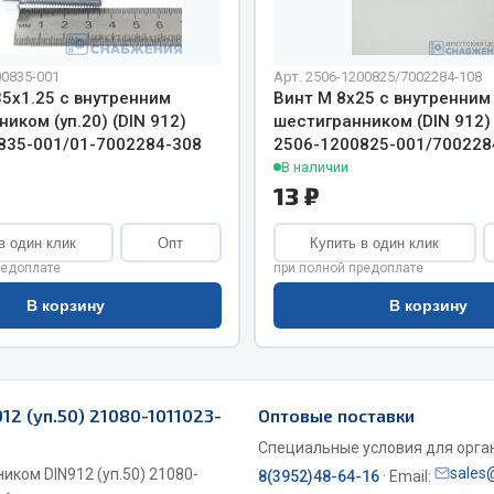
хлаждения
Vic
Автоторг
няя
00835-001
Арт. 2506-1200825/7002284-108
Дифа
 система
5х1.25 с внутренним
Винт М 8х25 с внутренним
Цитрон
иком (уп.20) (DIN 912)
шестигранником (DIN 912) 
орудование
Фильтры DONALDSON
835-001/01-7002284-308
2506-1200825-001/700228
В наличии
Показать ещё
Показать ещё
13 ₽
Весь раздел
в один клик
Опт
Купить в один клик
редоплате
при полной предоплате
ипники
В корзину
В корзину
Стяжки, тросы, канат
Стропы
Стяжки
12 (уп.50) 21080-1011023-
Оптовые поставки
Тросы
Специальные условия для органи
sales
иком DIN912 (уп.50) 21080-
8(3952)48-64-16
· Email: