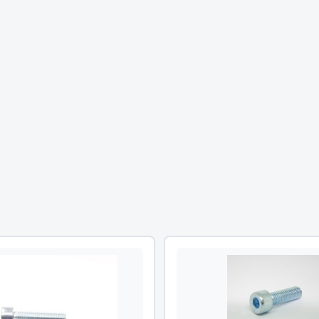
Двигатель
ий
Система питания
итания
Система выпуска газа
пуска газа
Система охлаждения
хлаждения
Коробка передач
Рулевое управление
 система
Тормозная система
Показать ещё
Показать ещё
Весь раздел
сти FAW
Фильтры
JSB
Mann-filter