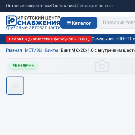
Оптовым покупателям
О компании
Доставка и оплата
Каталог
Самовывоз с ПН–ПТ с 
Ремонт и диагностика форсунок и ТНВД
Главная
МЕТИЗЫ
Винты
Винт М 6х20х1.0 с внутренним шест
Отопи
В наличии
Цепи противоскольжения
подо
Автономны
ЦЕПИ РОССИЯ
Жидкостны
ЦЕПИ BOHU (Китай)
Отопители
Изготовление цепей на колеса BOHU
Подогрева
QITONG