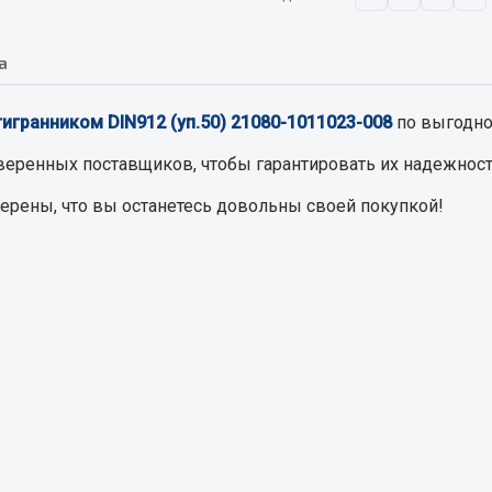
а
Запчасти на полупри
обильная электрика
Амортизаторы для полуприц
тигранником DIN912 (уп.50) 21080-1011023-008
по выгодно
ы
 и предохранителей
веренных поставщиков, чтобы гарантировать их надежност
рузочные
верены, что вы останетесь довольны своей покупкой!
ли и переключатели
е
ли кнопочные
ль массы
Показать ещё
Весь раздел
сти Урал
Запчасти ЯМЗ