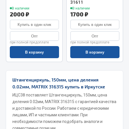
31611
Запчасти на полуприцепы
В наличии
В наличии
2000 ₽
1700 ₽
Амортизаторы для полуприцепов
Купить в один клик
Купить в один клик
Весь раздел
Опт
Опт
при полной предоплате
при полной предоплате
Запчасти КамАЗ
В корзину
В корзину
Двигатель
Система питания
Штангенциркуль, 150мм, цена деления
Система выпуска газа
0.02мм, MATRIX 316315 купить в Иркутске
Система охлаждения
ИЦС38 поставляет Штангенциркуль, 150мм, цена
Сцепление
деления 0.02мм, MATRIX 316315 с гарантией качества
Коробка передач
и доставкой по России. Работаем с юридическими
Коробка передач ZF
лицами, ИП и частными клиентами. При
необходимости поможем подобрать аналоги и
Показать ещё
совместимые позиции.