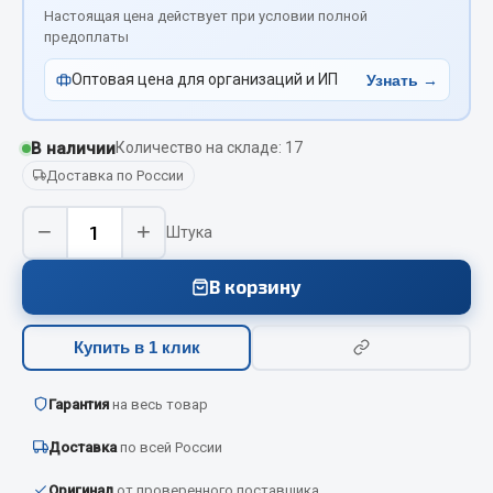
Вымпела
Настоящая цена действует при условии полной
предоплаты
Показать ещё
Оптовая цена для организаций и ИП
Узнать →
Весь раздел
В наличии
Количество на складе: 17
Смазочные материалы
Доставка по России
−
+
Масла
Штука
Охладжающие жидкости
В корзину
Технические жидкости
Весь раздел
Купить в 1 клик
Гарантия
МЕТИЗЫ
на весь товар
Доставка
по всей России
Болты
Гайки
Оригинал
от проверенного поставщика