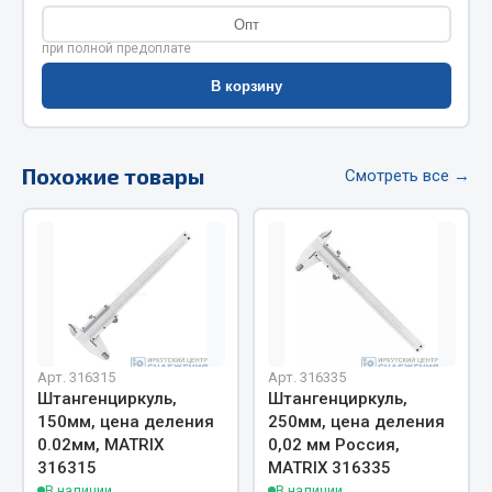
Весь раздел
Опт
при полной предоплате
Цепи подъёмные
В корзину
Весь раздел
Похожие товары
Смотреть все →
РТИ
Кольца уплотнительные
Лента конвейерная
Манжеты
Паронит
Арт. 316315
Арт. 316335
Патрубки
Штангенциркуль,
Штангенциркуль,
150мм, цена деления
250мм, цена деления
Прокладки
0.02мм, MATRIX
0,02 мм Россия,
Рукава высокого давления
316315
MATRIX 316335
В наличии
В наличии