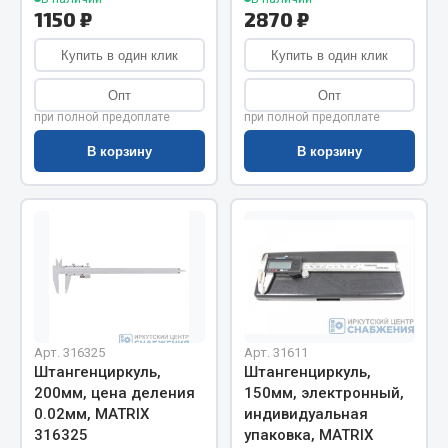
Показать ещё
1150 ₽
2870 ₽
Весь раздел
Купить в один клик
Купить в один клик
Опт
Опт
Автомобильная электрика
при полной предоплате
при полной предоплате
В корзину
В корзину
Автолампы
Блоки реле и предохранителей
Вилки нагрузочные
Выключатели и переключатели клавишные
Выключатели кнопочные
Выключатель массы
Изолента
Арт. 316325
Арт. 31611
Показать ещё
Штангенциркуль,
Штангенциркуль,
200мм, цена деления
150мм, электронный,
Весь раздел
0.02мм, MATRIX
индивидуальная
316325
упаковка, MATRIX