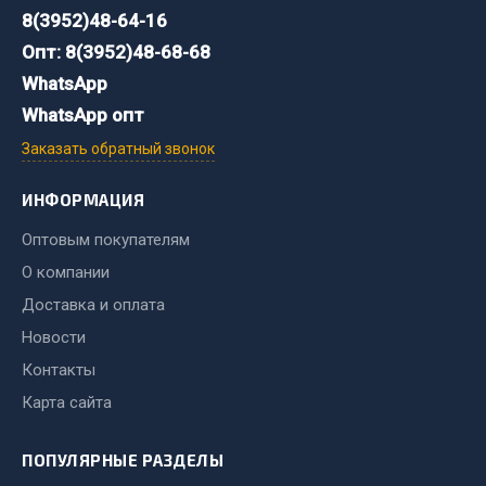
8(3952)48-64-16
Двигатель
Опт: 8(3952)48-68-68
Мост задний
WhatsApp
Система питания
WhatsApp опт
Система выпуска газа
Заказать обратный звонок
Система охлаждения
Сцепление
ИНФОРМАЦИЯ
Тормозная система
Оптовым покупателям
Показать ещё
О компании
Доставка и оплата
Весь раздел
Новости
Контакты
Запчасти ЯМЗ
Карта сайта
Двигатель
ПОПУЛЯРНЫЕ РАЗДЕЛЫ
Система питания