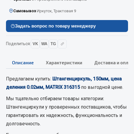
Кольца стопорные
Самовывоз
Иркутск, Трактовая 9
Пресс-масленки
Пробки
Задать вопрос по товару менеджеру
Пружины
Хомуты
Поделиться:
VK
WA
TG
Показать ещё
Описание
Характеристики
Доставка и оплат
Весь раздел
Предлагаем купить:
Штангенциркуль, 150мм, цена
Соединительные элементы
деления 0.02мм, MATRIX 316315
по выгодной цене.
Мы тщательно отбираем товары категории:
Camozzi
Штангенциркули
у проверенных поставщиков, чтобы
Адаптеры и переходники
гарантировать их надежность, функциональность и
Тройники
долговечность.
Трубки, муфты, гайки
Угольники