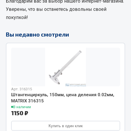
Благодарим вас за выбор нашего интернет-магазина.
Фитинги
Уверены, что вы останетесь довольны своей
Штуцеры
покупкой!
Весь раздел
Вы недавно смотрели
Инструмент
Автомобильный инструмент
Измерительный инструмент
Крепежный инструмент
Режущий инструмент
Арт. 316315
Силовое оборудование
Штангенциркуль, 150мм, цена деления 0.02мм,
MATRIX 316315
Слесарный инструмент
В наличии
Столярный инструмент
1150 ₽
Показать ещё
Купить в один клик