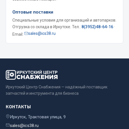
Весь раздел
Оптовые поставки
Специальные условия для организаций и автопарков.
Запчасти МАЗ
Отгрузка со склада в Иркутске. Тел.:
8(3952)48-64-16
·
sales@ics38.ru
Email:
Система питания
Подвеска
Тормозная система
Двери
Окно ветровое
Двигатель
Электрооборудование
Иркутский Центр Снабжения — надёжный поставщик
запчастей и инструмента для бизнеса
Показать ещё
КОНТАКТЫ
Весь раздел
Иркутск, Трактовая улица, 9
sales@ics38.ru
Запчасти Урал