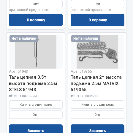
Весь раздел
Опт
Опт
при полной предоплате
при полной предоплате
В корзину
В корзину
Цепи подъёмные
Нет в наличии
Нет в наличии
Весь раздел
РТИ
Арт. 51943
Арт. 519365
Кольца уплотнительные
Таль цепная 0.5т
Таль цепная 2т высота
Лента конвейерная
высота подъема 2.5м
подъема 2.5м MATRIX
STELS 51943
519365
Манжеты
Нет в наличии
Нет в наличии
Паронит
Купить в один клик
Купить в один клик
Патрубки
Прокладки
Опт
Опт
Рукава высокого давления
Заказать
Заказать