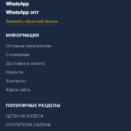
Весь раздел
WhatsApp
WhatsApp опт
Запчасти FAW
Заказать обратный звонок
Подвеска
ИНФОРМАЦИЯ
Двигатель
Оптовым покупателям
Система охлаждения
О компании
Сцепление
Доставка и оплата
Ось передняя
Новости
Тормозная система
Контакты
Электрооборудование
Карта сайта
Показать ещё
ПОПУЛЯРНЫЕ РАЗДЕЛЫ
Весь раздел
ЦЕПИ НА КОЛЕСА
ОТОПИТЕЛИ САЛОНА
Фильтры