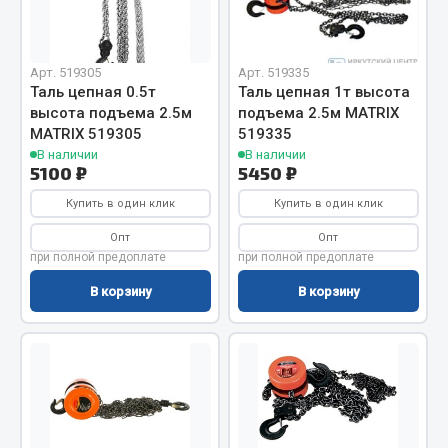
ef60c285d8d5)
Отопители салона, подогреватели
Автономные воздушные отопители
ef60c285d8fd)
Арт. 519305
Арт. 519335
Жидкостные подогреватели
Таль цепная 0.5т
Таль цепная 1т высота
высота подъема 2.5м
подъема 2.5м MATRIX
Отопители салона
MATRIX 519305
519335
Подогреватели тосола
В наличии
В наличии
5100 ₽
5450 ₽
Весь раздел
Купить в один клик
Купить в один клик
Опт
Опт
Автотовары
при полной предоплате
при полной предоплате
В корзину
В корзину
Автозвук
Автокаталоги
Аксессуары автомобильные
Аптечки и знаки автомобильные
Брызговики
Вентиляторы кабины