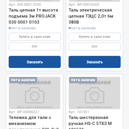
Арт. 030 0001 0103
Арт. ФР-00016365
Весь раздел
Таль цепная 1т высота
Таль электрическая
подъема 3м PROJACK
цепная ТЭЦС 2,0т 6м
030 0001 0103
380В
Запчасти МАЗ
Нет в наличии
Нет в наличии
Купить в один клик
Купить в один клик
Система питания
Подвеска
Опт
Опт
Тормозная система
Заказать
Заказать
Двери
Окно ветровое
Двигатель
Нет в наличии
Нет в наличии
Электрооборудование
Показать ещё
Весь раздел
Арт. ФР-00006227
Арт. 101531
Тележка для тали с
Таль шестеренная
механизмом
ручная HS-C 5TXЗ М
Запчасти Урал