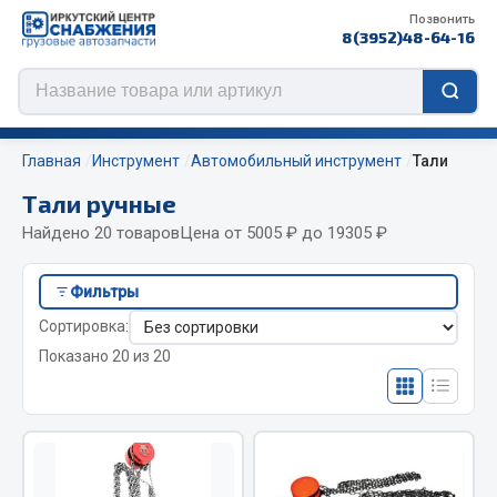
Позвонить
8(3952)48-64-16
Главная
Инструмент
Автомобильный инструмент
Тали
Тали ручные
Найдено 20 товаров
Цена от 5005 ₽ до 19305 ₽
Цепи противоскольжения
Фильтры
ЦЕПИ РОССИЯ
Сортировка:
ЦЕПИ BOHU (Китай)
Показано 20 из 20
Изготовление цепей на колеса BOHU
QITONG
Весь раздел