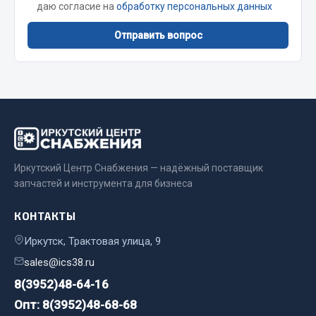
даю согласие на
обработку персональных данных
Сцепление
Отправить вопрос
Показать ещё
Весь раздел
Запчасти SHAANXI (SHACMAN)
Система питания
Иркутский Центр Снабжения — надёжный поставщик
Тормозная система
запчастей и инструмента для бизнеса
Колеса и шины
Система охлаждения
КОНТАКТЫ
Подвеска
Иркутск, Трактовая улица, 9
Кабина
sales@ics38.ru
Оперение кабины
8(3952)48-64-16
Показать ещё
Опт: 8(3952)48-68-68