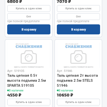
6800 ₽
7070 ₽
Фитинги
Купить в один клик
Купить в один клик
Штуцеры
Опт
Опт
Весь раздел
при полной предоплате
при полной предоплате
В корзину
В корзину
Инструмент
Автомобильный инструмент
Измерительный инструмент
Крепежный инструмент
Режущий инструмент
Арт. 519105
Арт. 51946
Таль цепная 0.5т
Таль цепная 2т высота
Силовое оборудование
высота подъема 2.5м
подъема 2.5м STELS
Слесарный инструмент
SPARTA 519105
51946
Столярный инструмент
В наличии
В наличии
4550 ₽
10650 ₽
Показать ещё
Купить в один клик
Купить в один клик