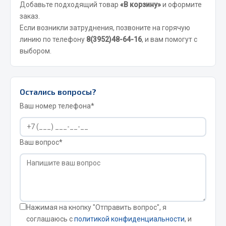
Система выпуска газа
Добавьте подходящий товар
«В корзину»
и оформите
Система охлаждения
заказ.
Если возникли затруднения, позвоните на горячую
Коробка передач
линию по телефону
8(3952)48-64-16
, и вам помогут с
Рулевое управление
выбором.
Тормозная система
Показать ещё
Остались вопросы?
Весь раздел
Ваш номер телефона*
Запчасти HOWO
Ваш вопрос*
Тормозная система
Двигатель
Подвеска
Система питания
Нажимая на кнопку "Отправить вопрос", я
Система выпуска газа
соглашаюсь с
политикой конфиденциальности
, и
Система охлаждения