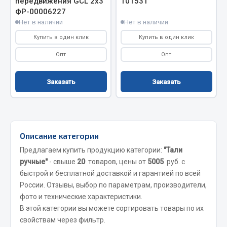
передвижения GCL 2х3
101531
ФР-00006227
Двигатель
Нет в наличии
Нет в наличии
Мост задний
Купить в один клик
Купить в один клик
Система питания
Опт
Опт
Система выпуска газа
Система охлаждения
Заказать
Заказать
Сцепление
Тормозная система
Показать ещё
Описание категории
Весь раздел
Предлагаем купить продукцию категории:
"Тали
ручные"
- свыше
20
товаров, цены от
5005
руб. с
быстрой и бесплатной доставкой и гарантией по всей
Запчасти ЯМЗ
России. Отзывы, выбор по параметрам, производители,
фото и технические характеристики.
Двигатель
В этой категории вы можете сортировать товары по их
Система питания
свойствам через фильтр.