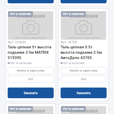
Показать ещё
Весь раздел
Нет в наличии
Нет в наличии
Автомобильная электрика
Арт. 519395
Арт. 43705
Автолампы
Таль цепная 5т высота
Таль цепная 0.5т
Блоки реле и предохранителей
подъема 3.5м MATRIX
высота подъема 2.5м
Вилки нагрузочные
519395
АвтоДело 43705
Выключатели и переключатели клавишные
Нет в наличии
Нет в наличии
Выключатели кнопочные
Купить в один клик
Купить в один клик
Выключатель массы
Опт
Опт
Изолента
Заказать
Заказать
Показать ещё
Весь раздел
Нет в наличии
Нет в наличии