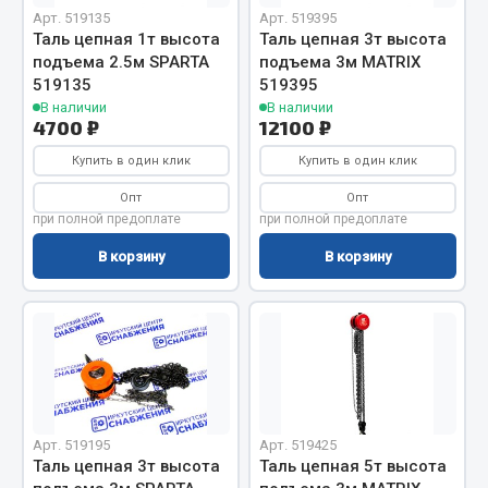
Вымпела
Арт. 519135
Арт. 519395
Таль цепная 1т высота
Таль цепная 3т высота
Показать ещё
подъема 2.5м SPARTA
подъема 3м MATRIX
519135
519395
Весь раздел
В наличии
В наличии
4700 ₽
12100 ₽
Купить в один клик
Купить в один клик
Смазочные материалы
Опт
Опт
при полной предоплате
при полной предоплате
Масла
Охладжающие жидкости
В корзину
В корзину
Технические жидкости
Весь раздел
МЕТИЗЫ
Арт. 519195
Арт. 519425
Болты
Таль цепная 3т высота
Таль цепная 5т высота
Гайки