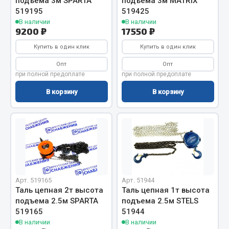
подъема 3м SPARTA
подъема 3м MATRIX
519195
519425
Кольца стопорные
В наличии
В наличии
Пресс-масленки
9200 ₽
17550 ₽
Пробки
Купить в один клик
Купить в один клик
Пружины
Опт
Опт
Хомуты
при полной предоплате
при полной предоплате
Показать ещё
В корзину
В корзину
Весь раздел
Соединительные элементы
Camozzi
Арт. 519165
Арт. 51944
Адаптеры и переходники
Таль цепная 2т высота
Таль цепная 1т высота
Тройники
подъема 2.5м SPARTA
подъема 2.5м STELS
Трубки, муфты, гайки
519165
51944
В наличии
В наличии
Угольники