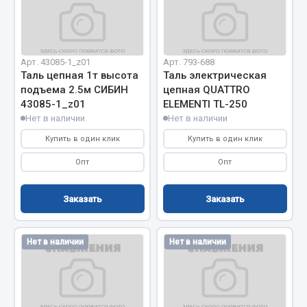
Запчасти на полуприцепы
Амортизаторы для полуприцепов
Арт. 43085-1_z01
Арт. 793-688
Таль цепная 1т высота
Таль электрическая
Весь раздел
подъема 2.5м СИБИН
цепная QUATTRO
43085-1_z01
ELEMENTI TL-250
Нет в наличии
Нет в наличии
Запчасти КамАЗ
Купить в один клик
Купить в один клик
Двигатель
Опт
Опт
Система питания
Система выпуска газа
Заказать
Заказать
Система охлаждения
Сцепление
Нет в наличии
Нет в наличии
Коробка передач
Коробка передач ZF
Показать ещё