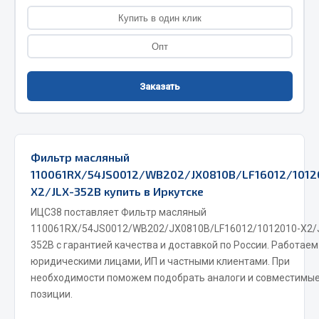
Фитинги
Купить в один клик
Штуцеры
Опт
Весь раздел
Заказать
Инструмент
Автомобильный инструмент
Фильтр масляный
Измерительный инструмент
110061RX/54JS0012/WB202/JX0810B/LF16012/1012
Крепежный инструмент
X2/JLX-352B купить в Иркутске
Режущий инструмент
ИЦС38 поставляет Фильтр масляный
Силовое оборудование
110061RX/54JS0012/WB202/JX0810B/LF16012/1012010-X2/
352B с гарантией качества и доставкой по России. Работаем
Слесарный инструмент
юридическими лицами, ИП и частными клиентами. При
Столярный инструмент
необходимости поможем подобрать аналоги и совместимы
Показать ещё
позиции.