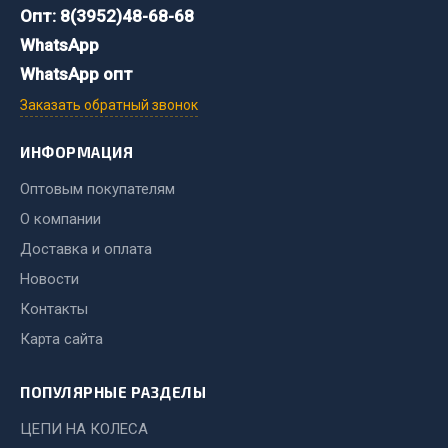
Показать ещё
Опт: 8(3952)48-68-68
WhatsApp
Весь раздел
WhatsApp опт
Заказать обратный звонок
Автомобильная электрика
ИНФОРМАЦИЯ
Автолампы
Оптовым покупателям
Блоки реле и предохранителей
О компании
Вилки нагрузочные
Выключатели и переключатели клавишные
Доставка и оплата
Выключатели кнопочные
Новости
Выключатель массы
Контакты
Изолента
Карта сайта
Показать ещё
ПОПУЛЯРНЫЕ РАЗДЕЛЫ
Весь раздел
ЦЕПИ НА КОЛЕСА