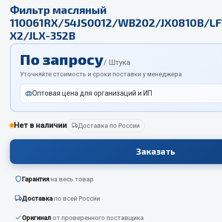
Отопители салона, подогреватели
Фильтр масляный
110061RX/54JS0012/WB202/JX0810B/LF
Автономные воздушные отопители
X2/JLX-352B
Жидкостные подогреватели
По запросу
Отопители салона
/ Штука
Подогреватели тосола
Уточняйте стоимость и сроки поставки у менеджера
Весь раздел
Оптовая цена для организаций и ИП
Автотовары
Нет в наличии
Доставка по России
Автозвук
Заказать
Автокаталоги
Аксессуары автомобильные
Гарантия
на весь товар
Аптечки и знаки автомобильные
Доставка
по всей России
Брызговики
Вентиляторы кабины
Оригинал
от проверенного поставщика