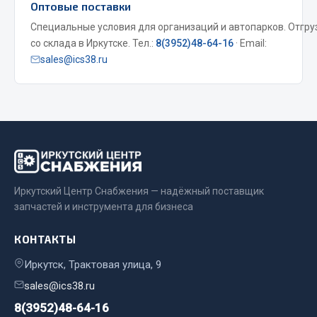
Весь раздел
Оптовые поставки
Специальные условия для организаций и автопарков. Отгру
со склада в Иркутске. Тел.:
8(3952)48-64-16
· Email:
Цепи подъёмные
sales@ics38.ru
Весь раздел
РТИ
Кольца уплотнительные
Иркутский Центр Снабжения — надёжный поставщик
Лента конвейерная
запчастей и инструмента для бизнеса
Манжеты
Паронит
КОНТАКТЫ
Патрубки
Иркутск, Трактовая улица, 9
Прокладки
sales@ics38.ru
Рукава высокого давления
8(3952)48-64-16