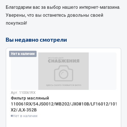
Благодарим вас за выбор нашего интернет-магазина.
Кольца стопорные
Пресс-масленки
Уверены, что вы останетесь довольны своей
Пробки
покупкой!
Пружины
Хомуты
Вы недавно смотрели
Показать ещё
Нет в наличии
Весь раздел
Соединительные элементы
Арт. 110061RX
Camozzi
Фильтр масляный
Адаптеры и переходники
110061RX/54JS0012/WB202/JX0810B/LF16012/1012010
Тройники
X2/JLX-352B
Нет в наличии
Трубки, муфты, гайки
Угольники