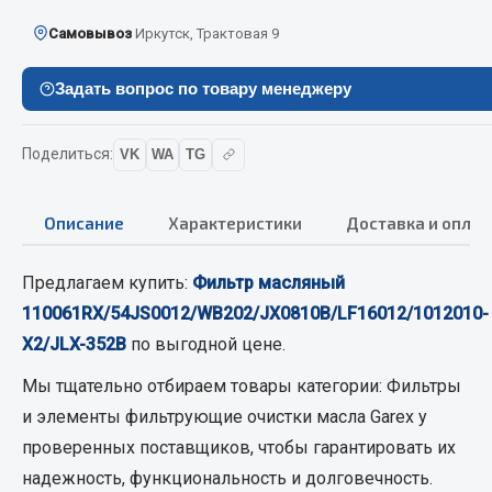
Вымпела
Самовывоз
Иркутск, Трактовая 9
Показать ещё
Задать вопрос по товару менеджеру
Весь раздел
Поделиться:
VK
WA
TG
Смазочные материалы
Описание
Характеристики
Доставка и оплат
Масла
Охладжающие жидкости
Предлагаем купить:
Фильтр масляный
Технические жидкости
110061RX/54JS0012/WB202/JX0810B/LF16012/1012010-
Весь раздел
X2/JLX-352B
по выгодной цене.
Мы тщательно отбираем товары категории:
Фильтры
МЕТИЗЫ
и элементы фильтрующие очистки масла Garex
у
проверенных поставщиков, чтобы гарантировать их
Болты
надежность, функциональность и долговечность.
Гайки