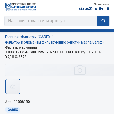
Позвонить
8(3952)48-64-16
Главная
Фильтры
GAREX
Фильтры и элементы фильтрующие очистки масла Garex
Фильтр масляный
110061RX/54JS0012/WB202/JX0810B/LF16012/1012010-
Цепи противоскольжения
X2/JLX-352B
ЦЕПИ РОССИЯ
ЦЕПИ BOHU (Китай)
Изготовление цепей на колеса BOHU
QITONG
Весь раздел
Арт.:
110061RX
GAREX