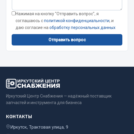
Весь раздел
Нажимая на кнопку "Отправить вопрос", я
соглашаюсь с
политикой конфиденциальности
, и
Запчасти МАЗ
даю согласие на
обработку персональных данных
Отправить вопрос
Система питания
Подвеска
Тормозная система
Двери
Окно ветровое
Двигатель
Электрооборудование
Иркутский Центр Снабжения — надёжный поставщик
Показать ещё
запчастей и инструмента для бизнеса
Весь раздел
КОНТАКТЫ
Иркутск, Трактовая улица, 9
Запчасти Урал