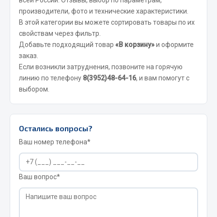
производители, фото и технические характеристики.
Запчасти на полуприцепы
В этой категории вы можете сортировать товары по их
свойствам через фильтр.
Амортизаторы для полуприцепов
Добавьте подходящий товар
«В корзину»
и оформите
заказ.
Весь раздел
Если возникли затруднения, позвоните на горячую
линию по телефону
8(3952)48-64-16
, и вам помогут с
Запчасти КамАЗ
выбором.
Двигатель
Система питания
Остались вопросы?
Система выпуска газа
Ваш номер телефона*
Система охлаждения
Сцепление
Коробка передач
Ваш вопрос*
Коробка передач ZF
Показать ещё