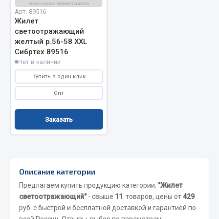
Показать ещё
Арт. 89516
Жилет
Весь раздел
светоотражающий
желтый р.56-58 XXL
Сибртех 89516
Автомобильная электрика
Нет в наличии
Купить в один клик
Автолампы
Опт
Блоки реле и предохранителей
Вилки нагрузочные
Заказать
Выключатели и переключатели клавишные
Выключатели кнопочные
Выключатель массы
Изолента
Описание категории
Показать ещё
Предлагаем купить продукцию категории:
"Жилет
светоотражающий"
- свыше
11
товаров, цены от
429
Весь раздел
руб. с быстрой и бесплатной доставкой и гарантией по
всей России. Отзывы, выбор по параметрам,