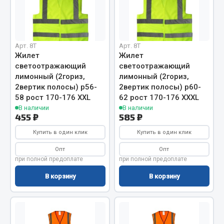
Отопители салона, подогреватели
Автономные воздушные отопители
Жидкостные подогреватели
Арт. 8T
Арт. 8T
Жилет
Жилет
Отопители салона
светоотражающий
светоотражающий
Подогреватели тосола
лимонный (2гориз,
лимонный (2гориз,
2вертик полосы) р56-
2вертик полосы) р60-
Весь раздел
58 рост 170-176 XXL
62 рост 170-176 XXXL
В наличии
В наличии
455 ₽
585 ₽
Автотовары
Купить в один клик
Купить в один клик
Автозвук
Опт
Опт
при полной предоплате
при полной предоплате
Автокаталоги
Аксессуары автомобильные
В корзину
В корзину
Аптечки и знаки автомобильные
Брызговики
Вентиляторы кабины