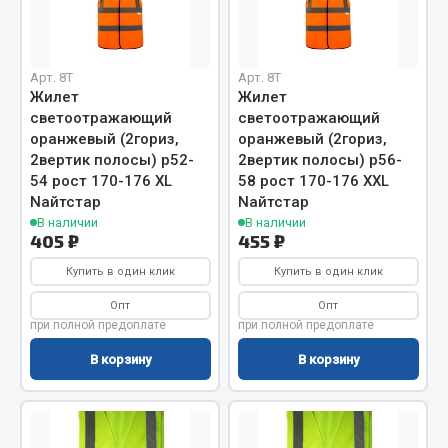
Вымпела
Показать ещё
Арт. 8T
Арт. 8T
Весь раздел
Жилет
Жилет
светоотражающий
светоотражающий
оранжевый (2гориз,
оранжевый (2гориз,
Смазочные материалы
2вертик полосы) р52-
2вертик полосы) р56-
54 рост 170-176 XL
58 рост 170-176 XXL
Nайтстар
Nайтстар
Масла
В наличии
В наличии
Охладжающие жидкости
405 ₽
455 ₽
Технические жидкости
Купить в один клик
Купить в один клик
Весь раздел
Опт
Опт
при полной предоплате
при полной предоплате
В корзину
В корзину
МЕТИЗЫ
Болты
Гайки