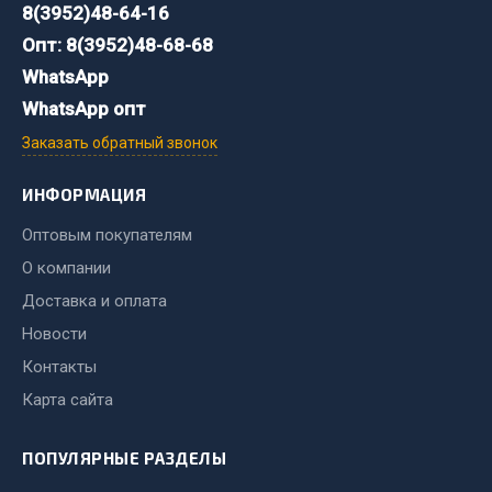
8(3952)48-64-16
Опт: 8(3952)48-68-68
Двигатель
Мост задний
WhatsApp
Система питания
WhatsApp опт
Система выпуска газа
Заказать обратный звонок
Система охлаждения
Сцепление
ИНФОРМАЦИЯ
Тормозная система
Оптовым покупателям
Показать ещё
О компании
Доставка и оплата
Весь раздел
Новости
Контакты
Запчасти ЯМЗ
Карта сайта
Двигатель
ПОПУЛЯРНЫЕ РАЗДЕЛЫ
Система питания