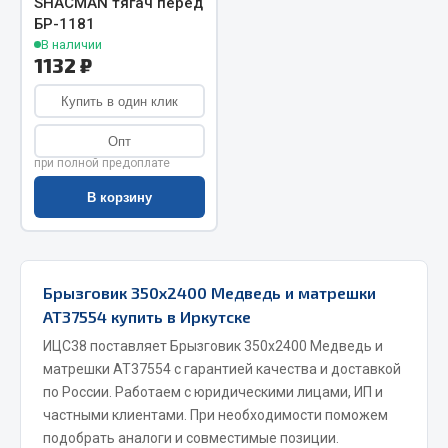
SHACMAN тягач перед
БР-1181
Запчасти на полуприцепы
В наличии
1132 ₽
Амортизаторы для полуприцепов
Купить в один клик
Весь раздел
Опт
при полной предоплате
Запчасти КамАЗ
В корзину
Двигатель
Система питания
Система выпуска газа
Брызговик 350х2400 Медведь и матрешки
Система охлаждения
АТ37554 купить в Иркутске
Сцепление
ИЦС38 поставляет Брызговик 350х2400 Медведь и
Коробка передач
матрешки АТ37554 с гарантией качества и доставкой
Коробка передач ZF
по России. Работаем с юридическими лицами, ИП и
частными клиентами. При необходимости поможем
Показать ещё
подобрать аналоги и совместимые позиции.