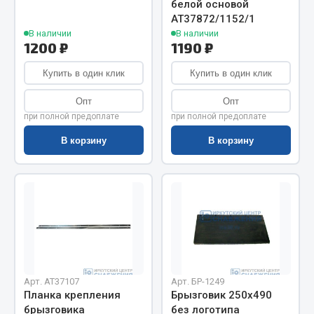
белой основой
Весь раздел
АТ37872/1152/1
В наличии
В наличии
1200 ₽
1190 ₽
Цепи подъёмные
Купить в один клик
Купить в один клик
Весь раздел
Опт
Опт
при полной предоплате
при полной предоплате
РТИ
В корзину
В корзину
Кольца уплотнительные
Лента конвейерная
Манжеты
Паронит
Патрубки
Прокладки
Арт. AT37107
Арт. БР-1249
Рукава высокого давления
Планка крепления
Брызговик 250х490
брызговика
без логотипа