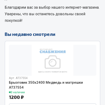
Кольца стопорные
Благодарим вас за выбор нашего интернет-магазина.
Пресс-масленки
Уверены, что вы останетесь довольны своей
Пробки
покупкой!
Пружины
Хомуты
Вы недавно смотрели
Показать ещё
Весь раздел
Соединительные элементы
Camozzi
Арт. AT37554
Брызговик 350х2400 Медведь и матрешки
Адаптеры и переходники
АТ37554
Тройники
В наличии
1200 ₽
Трубки, муфты, гайки
Угольники