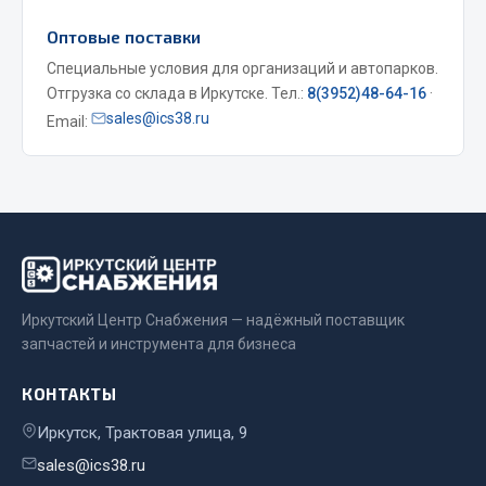
Весь раздел
Оптовые поставки
Специальные условия для организаций и автопарков.
Отгрузка со склада в Иркутске. Тел.:
8(3952)48-64-16
·
Запчасти МАЗ
sales@ics38.ru
Email:
Система питания
Подвеска
Тормозная система
Двери
Окно ветровое
Двигатель
Иркутский Центр Снабжения — надёжный поставщик
Электрооборудование
запчастей и инструмента для бизнеса
Показать ещё
КОНТАКТЫ
Весь раздел
Иркутск, Трактовая улица, 9
sales@ics38.ru
Запчасти Урал