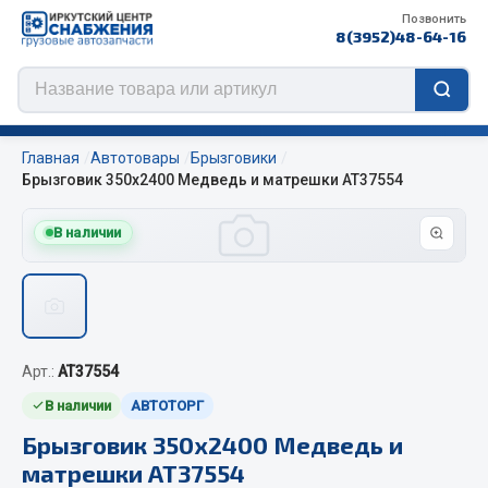
Позвонить
8(3952)48-64-16
Главная
Автотовары
Брызговики
Брызговик 350х2400 Медведь и матрешки АТ37554
В наличии
Цепи противоскольжения
ЦЕПИ РОССИЯ
ЦЕПИ BOHU (Китай)
Изготовление цепей на колеса BOHU
Арт.:
AT37554
QITONG
В наличии
АВТОТОРГ
Весь раздел
Брызговик 350х2400 Медведь и
матрешки АТ37554