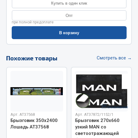
Купить в один клик
Фитинги
Штуцеры
Опт
при полной предоплате
Весь раздел
В корзину
Инструмент
Похожие товары
Смотреть все →
Автомобильный инструмент
Измерительный инструмент
Крепежный инструмент
Режущий инструмент
Силовое оборудование
Слесарный инструмент
Столярный инструмент
Арт. AT37568
Арт. AT37872/1152/1
Брызговик 350х2400
Брызговик 270х660
Показать ещё
Лошадь АТ37568
узкий MAN со
светоотражающей