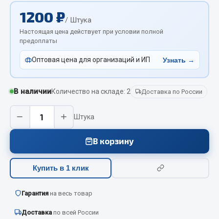
Отопители салона, подогреватели
1200 ₽
/ Штука
Автономные воздушные отопители
Настоящая цена действует при условии полной
предоплаты
Жидкостные подогреватели
Отопители салона
Оптовая цена для организаций и ИП
Узнать →
Подогреватели тосола
Весь раздел
В наличии
Количество на складе: 2
Доставка по России
−
+
Штука
Автотовары
В корзину
Автозвук
Автокаталоги
Купить в 1 клик
Аксессуары автомобильные
Аптечки и знаки автомобильные
Гарантия
на весь товар
Брызговики
Вентиляторы кабины
Доставка
по всей России