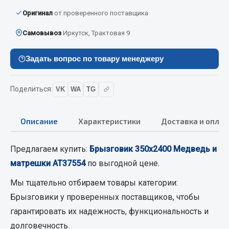
Вымпела
Оригинал
от проверенного поставщика
Показать ещё
Самовывоз
Иркутск, Трактовая 9
Весь раздел
Задать вопрос по товару менеджеру
Смазочные материалы
Поделиться:
VK
WA
TG
Масла
Охладжающие жидкости
Описание
Характеристики
Доставка и оплат
Технические жидкости
Предлагаем купить:
Брызговик 350х2400 Медведь и
Весь раздел
матрешки АТ37554
по выгодной цене.
Мы тщательно отбираем товары категории:
МЕТИЗЫ
Брызговики
у проверенных поставщиков, чтобы
гарантировать их надежность, функциональность и
Болты
долговечность.
Гайки