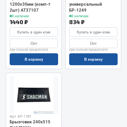
Показать ещё
1200х30мм (комп-т
универсальный
2шт) АТ37107
БР-1249
Весь раздел
В наличии
В наличии
1440 ₽
834 ₽
Автомобильная электрика
Купить в один клик
Купить в один клик
Опт
Опт
Автолампы
при полной предоплате
при полной предоплате
Блоки реле и предохранителей
В корзину
В корзину
Вилки нагрузочные
Выключатели и переключатели клавишные
Выключатели кнопочные
Выключатель массы
Изолента
Показать ещё
Арт. БР-1181
Весь раздел
Брызговик 240х515