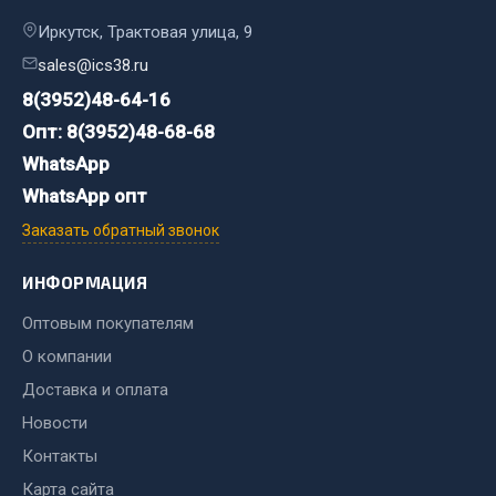
Иркутск, Трактовая улица, 9
Двигатель
sales@ics38.ru
Мост задний
8(3952)48-64-16
Система питания
Опт: 8(3952)48-68-68
Система выпуска газа
WhatsApp
Система охлаждения
WhatsApp опт
Сцепление
Тормозная система
Заказать обратный звонок
Показать ещё
ИНФОРМАЦИЯ
Весь раздел
Оптовым покупателям
О компании
Запчасти ЯМЗ
Доставка и оплата
Новости
Двигатель
Контакты
Система питания
Карта сайта