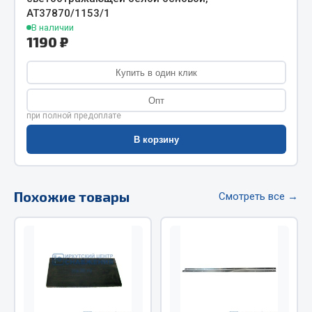
АТ37870/1153/1
Фитинги
В наличии
Штуцеры
1190 ₽
Весь раздел
Купить в один клик
Опт
Инструмент
при полной предоплате
В корзину
Автомобильный инструмент
Измерительный инструмент
Крепежный инструмент
Похожие товары
Смотреть все →
Режущий инструмент
Силовое оборудование
Слесарный инструмент
Столярный инструмент
Показать ещё