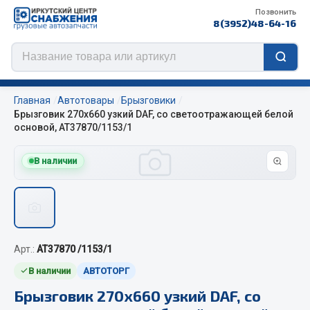
Позвонить
8(3952)48-64-16
Главная
Автотовары
Брызговики
Брызговик 270х660 узкий DAF, со светоотражающей белой
основой, АТ37870/1153/1
Цепи противоскольжения
В наличии
ЦЕПИ РОССИЯ
ЦЕПИ BOHU (Китай)
Изготовление цепей на колеса BOHU
QITONG
Арт.:
AT37870 /1153/1
В наличии
АВТОТОРГ
Весь раздел
Брызговик 270х660 узкий DAF, со