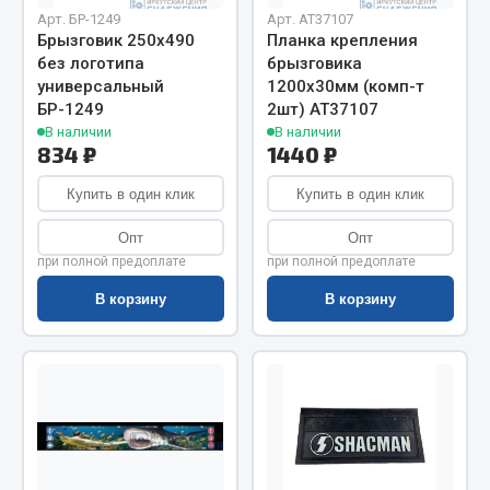
Весь раздел
Арт. БР-1249
Арт. AT37107
Брызговик 250х490
Планка крепления
без логотипа
брызговика
Цепи подъёмные
универсальный
1200х30мм (комп-т
БР-1249
2шт) АТ37107
В наличии
В наличии
Весь раздел
834 ₽
1440 ₽
Купить в один клик
Купить в один клик
РТИ
Опт
Опт
при полной предоплате
при полной предоплате
Кольца уплотнительные
В корзину
В корзину
Лента конвейерная
Манжеты
Паронит
Патрубки
Прокладки
Рукава высокого давления