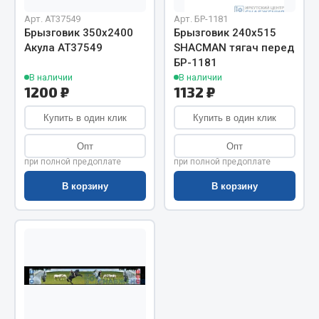
Показать ещё
Арт. AT37549
Арт. БР-1181
Брызговик 350х2400
Брызговик 240х515
Весь раздел
Акула АТ37549
SHACMAN тягач перед
БР-1181
В наличии
В наличии
Автомобильная электрика
1200 ₽
1132 ₽
Купить в один клик
Купить в один клик
Автолампы
Блоки реле и предохранителей
Опт
Опт
Вилки нагрузочные
при полной предоплате
при полной предоплате
Выключатели и переключатели клавишные
В корзину
В корзину
Выключатели кнопочные
Выключатель массы
Изолента
Показать ещё
Весь раздел