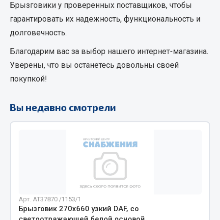
Брызговики
у проверенных поставщиков, чтобы
Кольца стопорные
гарантировать их надежность, функциональность и
Пресс-масленки
долговечность.
Пробки
Благодарим вас за выбор нашего интернет-магазина.
Пружины
Уверены, что вы останетесь довольны своей
Хомуты
покупкой!
Показать ещё
Вы недавно смотрели
Весь раздел
Соединительные элементы
Camozzi
Адаптеры и переходники
Тройники
Арт. AT37870 /1153/1
Трубки, муфты, гайки
Брызговик 270х660 узкий DAF, со
Угольники
светоотражающей белой основой,