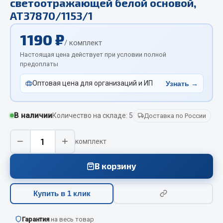
светоотражающей белой основой,
Отопители салона, подогреватели
АТ37870/1153/1
Автономные воздушные отопители
1190 ₽
/ комплект
Жидкостные подогреватели
Настоящая цена действует при условии полной
Отопители салона
предоплаты
Подогреватели тосола
Оптовая цена для организаций и ИП
Узнать →
Весь раздел
В наличии
Количество на складе: 5
Доставка по России
Автотовары
−
+
комплект
Автозвук
Автокаталоги
В корзину
Аксессуары автомобильные
Аптечки и знаки автомобильные
Купить в 1 клик
Брызговики
Вентиляторы кабины
Гарантия
на весь товар