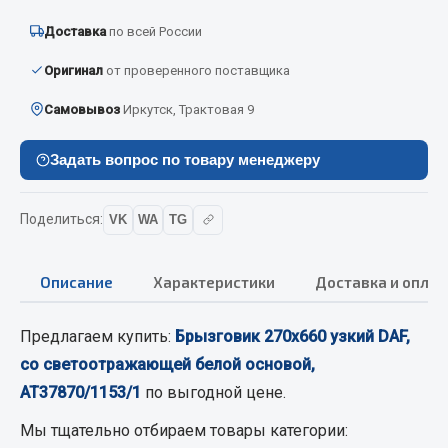
Вымпела
Доставка
по всей России
Показать ещё
Оригинал
от проверенного поставщика
Весь раздел
Самовывоз
Иркутск, Трактовая 9
Смазочные материалы
Задать вопрос по товару менеджеру
Масла
Поделиться:
VK
WA
TG
Охладжающие жидкости
Технические жидкости
Описание
Характеристики
Доставка и оплат
Весь раздел
Предлагаем купить:
Брызговик 270х660 узкий DAF,
со светоотражающей белой основой,
МЕТИЗЫ
АТ37870/1153/1
по выгодной цене.
Болты
Мы тщательно отбираем товары категории:
Гайки