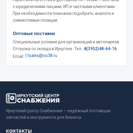
с юридическими лицами, ИП и частными клиентами.
Весь раздел
При необходимости поможем подобрать аналоги и
совместимые позиции.
Запчасти МАЗ
Оптовые поставки
Система питания
Специальные условия для организаций и автопарков.
Подвеска
Отгрузка со склада в Иркутске. Тел.:
8(3952)48-64-16
·
sales@ics38.ru
Email:
Тормозная система
Двери
Окно ветровое
Двигатель
Электрооборудование
Показать ещё
Иркутский Центр Снабжения — надёжный поставщик
Весь раздел
запчастей и инструмента для бизнеса
КОНТАКТЫ
Запчасти Урал