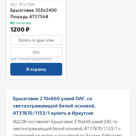
Арт. AT37568
Запчасти на полуприцепы
Брызговик 350х2400
Лошадь АТ37568
В наличии
Амортизаторы для полуприцепов
1200 ₽
Весь раздел
Купить в один клик
Опт
Запчасти КамАЗ
при полной предоплате
В корзину
Двигатель
Система питания
Система выпуска газа
Система охлаждения
Брызговик 270х660 узкий DAF, со
Сцепление
светоотражающей белой основой,
Коробка передач
АТ37870/1153/1 купить в Иркутске
Коробка передач ZF
ИЦС38 поставляет Брызговик 270х660 узкий DAF, со
светоотражающей белой основой, АТ37870/1153/1 с
Показать ещё
гарантией качества и доставкой по России. Работаем