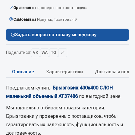
Вымпела
Оригинал
от проверенного поставщика
Показать ещё
Самовывоз
Иркутск, Трактовая 9
Весь раздел
Задать вопрос по товару менеджеру
Смазочные материалы
Поделиться:
VK
WA
TG
Масла
Охладжающие жидкости
Описание
Характеристики
Доставка и оплат
Технические жидкости
Предлагаем купить:
Брызговик 400х400 СЛОН
Весь раздел
маленький объемный АТ37486
по выгодной цене.
Мы тщательно отбираем товары категории:
МЕТИЗЫ
Брызговики
у проверенных поставщиков, чтобы
гарантировать их надежность, функциональность и
Болты
долговечность.
Гайки