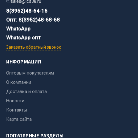
sales@ics38.ru
8(3952)48-64-16
Двигатель
Опт: 8(3952)48-68-68
Мост задний
WhatsApp
Система питания
WhatsApp опт
Система выпуска газа
Система охлаждения
Заказать обратный звонок
Сцепление
ИНФОРМАЦИЯ
Тормозная система
Оптовым покупателям
Показать ещё
О компании
Весь раздел
Доставка и оплата
Новости
Запчасти ЯМЗ
Контакты
Карта сайта
Двигатель
Система питания
ПОПУЛЯРНЫЕ РАЗДЕЛЫ