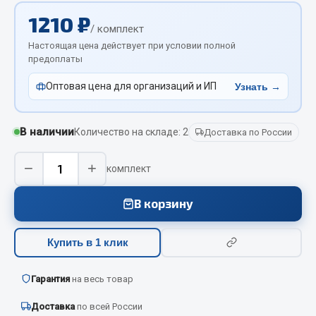
Отопители салона, подогреватели
1210 ₽
/ комплект
Автономные воздушные отопители
Настоящая цена действует при условии полной
предоплаты
Жидкостные подогреватели
Отопители салона
Оптовая цена для организаций и ИП
Узнать →
Подогреватели тосола
Весь раздел
В наличии
Количество на складе: 2
Доставка по России
−
+
комплект
Автотовары
В корзину
Автозвук
Автокаталоги
Купить в 1 клик
Аксессуары автомобильные
Аптечки и знаки автомобильные
Гарантия
на весь товар
Брызговики
Вентиляторы кабины
Доставка
по всей России