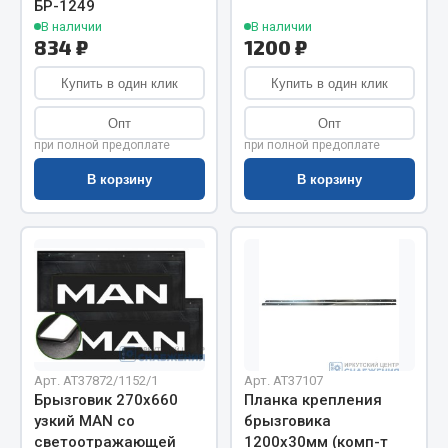
БР-1249
Весь раздел
В наличии
В наличии
834 ₽
1200 ₽
Цепи подъёмные
Купить в один клик
Купить в один клик
Опт
Опт
Весь раздел
при полной предоплате
при полной предоплате
В корзину
В корзину
РТИ
Кольца уплотнительные
Лента конвейерная
Манжеты
Паронит
Патрубки
Арт. AT37872/1152/1
Арт. AT37107
Прокладки
Брызговик 270х660
Планка крепления
Рукава высокого давления
узкий MAN со
брызговика
светоотражающей
1200х30мм (комп-т