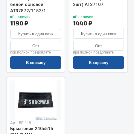
Показать ещё
белой основой
2шт) АТ37107
АТ37872/1152/1
Весь раздел
В наличии
В наличии
1190 ₽
1440 ₽
Автомобильная электрика
Купить в один клик
Купить в один клик
Опт
Опт
Автолампы
при полной предоплате
при полной предоплате
Блоки реле и предохранителей
В корзину
В корзину
Вилки нагрузочные
Выключатели и переключатели клавишные
Выключатели кнопочные
Выключатель массы
Изолента
Показать ещё
Арт. БР-1181
Весь раздел
Брызговик 240х515