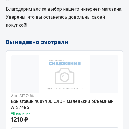
Кольца стопорные
Благодарим вас за выбор нашего интернет-магазина.
Пресс-масленки
Уверены, что вы останетесь довольны своей
Пробки
покупкой!
Пружины
Хомуты
Вы недавно смотрели
Показать ещё
Весь раздел
Соединительные элементы
Camozzi
Арт. AT37486
Брызговик 400х400 СЛОН маленький объемный
Адаптеры и переходники
АТ37486
Тройники
В наличии
1210 ₽
Трубки, муфты, гайки
Угольники