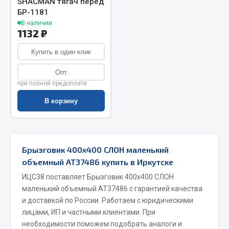
SHACMAN тягач перед
БР-1181
Запчасти на полуприцепы
В наличии
1132 ₽
Амортизаторы для полуприцепов
Купить в один клик
Весь раздел
Опт
при полной предоплате
Запчасти КамАЗ
В корзину
Двигатель
Система питания
Система выпуска газа
Брызговик 400х400 СЛОН маленький
Система охлаждения
объемный АТ37486 купить в Иркутске
Сцепление
ИЦС38 поставляет Брызговик 400х400 СЛОН
Коробка передач
маленький объемный АТ37486 с гарантией качества
Коробка передач ZF
и доставкой по России. Работаем с юридическими
лицами, ИП и частными клиентами. При
Показать ещё
необходимости поможем подобрать аналоги и