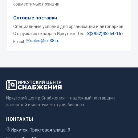
совместимые позиции.
Весь раздел
Оптовые поставки
Специальные условия для организаций и автопарков.
Запчасти МАЗ
Отгрузка со склада в Иркутске. Тел.:
8(3952)48-64-16
·
sales@ics38.ru
Email:
Система питания
Подвеска
Тормозная система
Двери
Окно ветровое
Двигатель
Электрооборудование
Иркутский Центр Снабжения — надёжный поставщик
Показать ещё
запчастей и инструмента для бизнеса
Весь раздел
КОНТАКТЫ
Иркутск, Трактовая улица, 9
Запчасти Урал