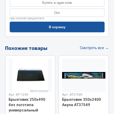
Купить в один клик
Фитинги
Штуцеры
Опт
при полной предоплате
Весь раздел
В корзину
Инструмент
Похожие товары
Смотреть все →
Автомобильный инструмент
Измерительный инструмент
Крепежный инструмент
Режущий инструмент
Силовое оборудование
Слесарный инструмент
Столярный инструмент
Арт. БР-1249
Арт. AT37549
Брызговик 250х490
Брызговик 350х2400
Показать ещё
без логотипа
Акула АТ37549
универсальный