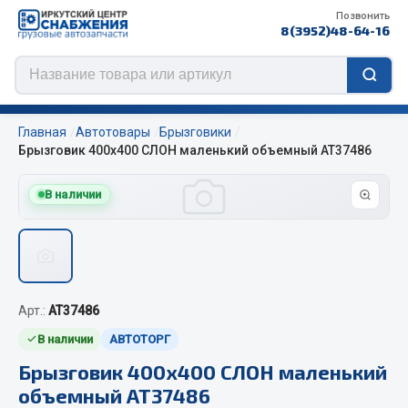
Позвонить
8(3952)48-64-16
Главная
Автотовары
Брызговики
Брызговик 400х400 СЛОН маленький объемный АТ37486
В наличии
Цепи противоскольжения
ЦЕПИ РОССИЯ
ЦЕПИ BOHU (Китай)
Изготовление цепей на колеса BOHU
Арт.:
AT37486
QITONG
В наличии
АВТОТОРГ
Весь раздел
Брызговик 400х400 СЛОН маленький
объемный АТ37486