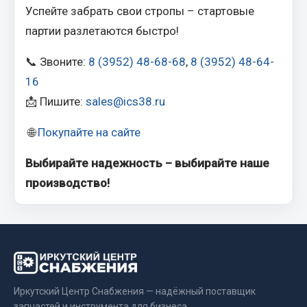
Успейте забрать свои стропы – стартовые
Весь раздел
партии разлетаются быстро!
Запчасти МАЗ
📞 Звоните:
8 (3952) 48-68-68
,
8 (3952) 48-64-
16
Система питания
📩 Пишите:
sales@ics38.ru
Подвеска
Тормозная система
🌐
Покупайте на сайте
Двери
Выбирайте надежность – выбирайте наше
Окно ветровое
производство!
Двигатель
Электрооборудование
Показать ещё
Весь раздел
Иркутский Центр Снабжения — надёжный поставщик
Запчасти Урал
запчастей и инструмента для бизнеса