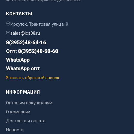
Двигатель
КОНТАКТЫ
Мост задний
Иркутск, Трактовая улица, 9
Система питания
sales@ics38.ru
Система выпуска газа
8(3952)48-64-16
Система охлаждения
Опт: 8(3952)48-68-68
Сцепление
WhatsApp
Тормозная система
WhatsApp опт
Показать ещё
Заказать обратный звонок
Весь раздел
ИНФОРМАЦИЯ
Оптовым покупателям
Запчасти ЯМЗ
О компании
Двигатель
Доставка и оплата
Система питания
Новости