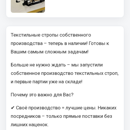
Показать ещё
Весь раздел
Автомобильная электрика
Текстильные стропы собственного
производства – теперь в наличии! Готовы к
Автолампы
Вашим самым сложным задачам!
Блоки реле и предохранителей
Вилки нагрузочные
Больше не нужно ждать – мы запустили
Выключатели и переключатели клавишные
собственное производство текстильных строп,
Выключатели кнопочные
и первые партии уже на складе!
Выключатель массы
Почему это важно для Вас?
Изолента
Показать ещё
✔ Своё производство = лучшие цены. Никаких
посредников – только прямые поставки без
Весь раздел
лишних наценок.