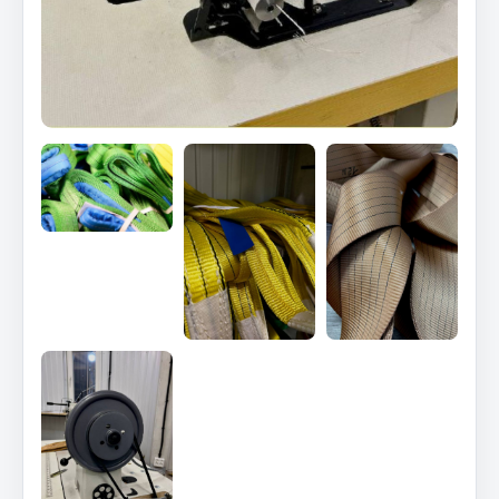
Весь раздел
Цепи подъёмные
Весь раздел
РТИ
Кольца уплотнительные
Лента конвейерная
Манжеты
Паронит
Патрубки
Прокладки
Рукава высокого давления