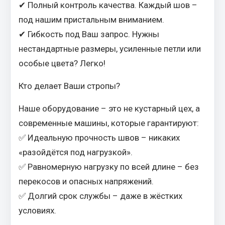
✔ Полный контроль качества. Каждый шов –
Запчасти на полуприцепы
под нашим пристальным вниманием.
✔ Гибкость под Ваш запрос. Нужны
Амортизаторы для полуприцепов
нестандартные размеры, усиленные петли или
Весь раздел
особые цвета? Легко!
Кто делает Ваши стропы?
Запчасти КамАЗ
Наше оборудование – это не кустарный цех, а
Двигатель
современные машины, которые гарантируют:
Система питания
✅ Идеальную прочность швов – никаких
Система выпуска газа
«разойдётся под нагрузкой».
Система охлаждения
✅ Равномерную нагрузку по всей длине – без
Сцепление
перекосов и опасных напряжений.
Коробка передач
✅ Долгий срок службы – даже в жёстких
Коробка передач ZF
условиях.
Показать ещё