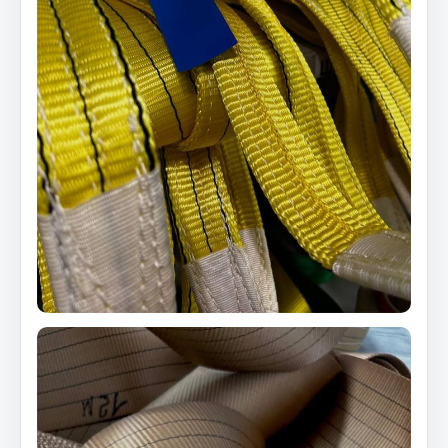
Вымпела
Показать ещё
Весь раздел
Смазочные материалы
Масла
Охладжающие жидкости
Технические жидкости
Весь раздел
МЕТИЗЫ
Болты
Гайки