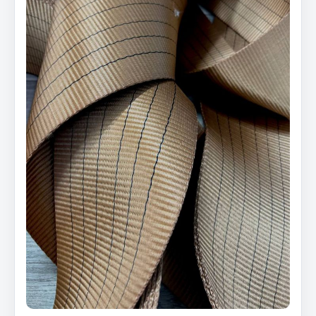
Кольца стопорные
Пресс-масленки
Пробки
Пружины
Хомуты
Показать ещё
Весь раздел
Соединительные элементы
Camozzi
Адаптеры и переходники
Тройники
Трубки, муфты, гайки
Угольники