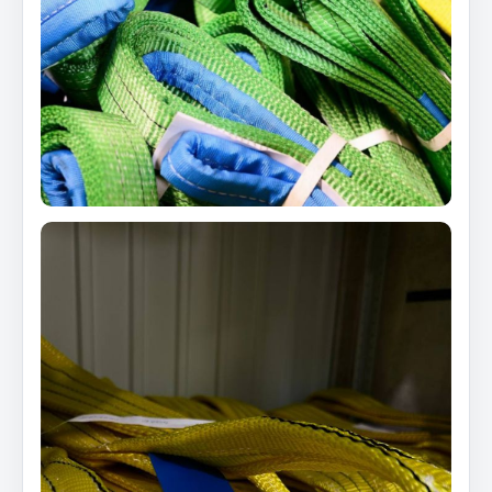
Отопители салона, подогреватели
Автономные воздушные отопители
Жидкостные подогреватели
Отопители салона
Подогреватели тосола
Весь раздел
Автотовары
Автозвук
Автокаталоги
Аксессуары автомобильные
Аптечки и знаки автомобильные
Брызговики
Вентиляторы кабины