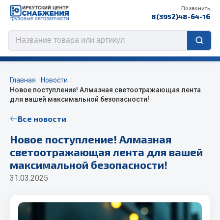
Позвонить
8(3952)48-64-16
Главная
Новости
Новое поступление! Алмазная светоотражающая лента
для вашей максимальной безопасности!
Цепи противоскольжения
Все новости
ЦЕПИ РОССИЯ
Новое поступление! Алмазная
ЦЕПИ BOHU (Китай)
светоотражающая лента для вашей
Изготовление цепей на колеса BOHU
максимальной безопасности!
QITONG
31.03.2025
Весь раздел