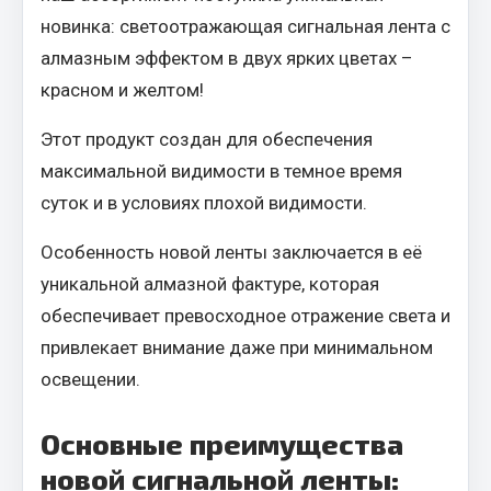
Вымпела
новинка: светоотражающая сигнальная лента с
Показать ещё
алмазным эффектом в двух ярких цветах –
красном и желтом!
Весь раздел
Этот продукт создан для обеспечения
максимальной видимости в темное время
Смазочные материалы
суток и в условиях плохой видимости.
Масла
Особенность новой ленты заключается в её
Охладжающие жидкости
уникальной алмазной фактуре, которая
Технические жидкости
обеспечивает превосходное отражение света и
Весь раздел
привлекает внимание даже при минимальном
освещении.
МЕТИЗЫ
Основные преимущества
Болты
новой сигнальной ленты:
Гайки