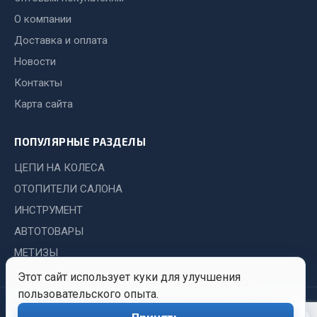
Показать ещё
О компании
Весь раздел
Доставка и оплата
Новости
Автомобильная электрика
Контакты
Карта сайта
Автолампы
Блоки реле и предохранителей
ПОПУЛЯРНЫЕ РАЗДЕЛЫ
Вилки нагрузочные
ЦЕПИ НА КОЛЕСА
Выключатели и переключатели клавишные
ОТОПИТЕЛИ САЛОНА
Выключатели кнопочные
ИНСТРУМЕНТ
Выключатель массы
АВТОТОВАРЫ
Изолента
МЕТИЗЫ
Показать ещё
Этот сайт использует куки для улучшения
Весь раздел
пользовательского опыта.
© 2026 Иркутский Центр
Политика
Обработка
Принять