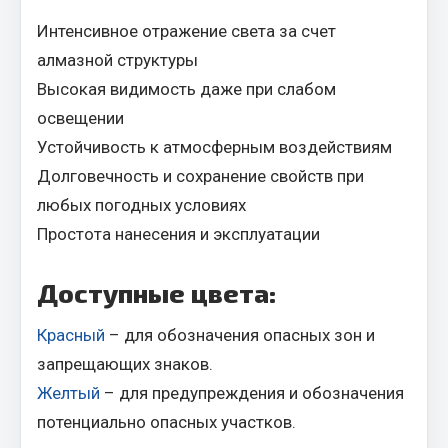
Кольца стопорные
Интенсивное отражение света за счет
Пресс-масленки
алмазной структуры
Пробки
Высокая видимость даже при слабом
Пружины
освещении
Хомуты
Устойчивость к атмосферным воздействиям
Показать ещё
Долговечность и сохранение свойств при
любых погодных условиях
Весь раздел
Простота нанесения и эксплуатации
Соединительные элементы
Доступные цвета:
Camozzi
Красный
– для обозначения опасных зон и
Адаптеры и переходники
запрещающих знаков.
Тройники
Желтый
– для предупреждения и обозначения
Трубки, муфты, гайки
потенциально опасных участков.
Угольники