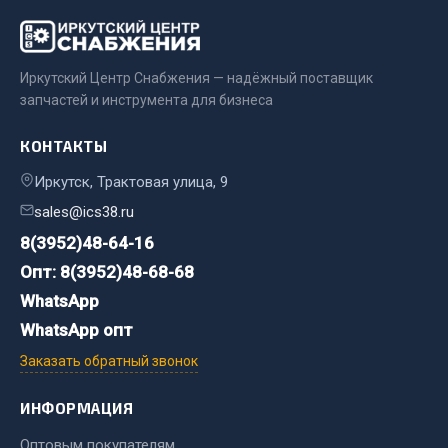
Весь раздел
Цепи подъёмные
Иркутский Центр Снабжения — надёжный поставщик
запчастей и инструмента для бизнеса
Весь раздел
КОНТАКТЫ
Иркутск, Трактовая улица, 9
РТИ
sales@ics38.ru
8(3952)48-64-16
Кольца уплотнительные
Опт: 8(3952)48-68-68
Лента конвейерная
WhatsApp
Манжеты
WhatsApp опт
Паронит
Патрубки
Заказать обратный звонок
Прокладки
ИНФОРМАЦИЯ
Рукава высокого давления
Оптовым покупателям