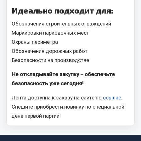
Фитинги
Идеально подходит для:
Штуцеры
Обозначения строительных ограждений
Весь раздел
Маркировки парковочных мест
Охраны периметра
Инструмент
Обозначения дорожных работ
Безопасности на производстве
Автомобильный инструмент
Не откладывайте закупку – обеспечьте
Измерительный инструмент
безопасность уже сегодня!
Крепежный инструмент
Режущий инструмент
Лента доступна к заказу на сайте по
ссылке
.
Силовое оборудование
Спешите приобрести новинку по специальной
Слесарный инструмент
цене первой партии!
Столярный инструмент
Показать ещё