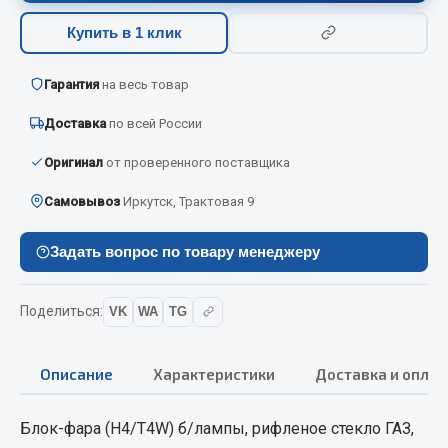
Вымпела
Купить в 1 клик
Показать ещё
Гарантия
на весь товар
Весь раздел
Доставка
по всей России
Смазочные материалы
Оригинал
от проверенного поставщика
Самовывоз
Иркутск, Трактовая 9
Масла
Охладжающие жидкости
Задать вопрос по товару менеджеру
Технические жидкости
Весь раздел
Поделиться:
VK
WA
TG
МЕТИЗЫ
Описание
Характеристики
Доставка и оплат
Болты
Блок-фара (Н4/Т4W) б/лампы, рифленое стекло ГАЗ,
Гайки