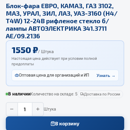
Отопители салона, подогреватели
Блок-фара ЕВРО, КАМАЗ, ГАЗ 3102,
МАЗ, УРАЛ, ЗИЛ, ЛАЗ, УАЗ-3160 (Н4/
Автономные воздушные отопители
Т4W) 12-24В рифленое стекло б/
Жидкостные подогреватели
лампы АВТОЭЛЕКТРИКА 341.3711
Отопители салона
АЕ/09.2136
Подогреватели тосола
1550 ₽
/ Штука
Весь раздел
Настоящая цена действует при условии полной
предоплаты
Автотовары
Оптовая цена для организаций и ИП
Узнать →
Автозвук
В наличии
Количество на складе: 5
Автокаталоги
Доставка по России
Аксессуары автомобильные
−
+
Штука
Аптечки и знаки автомобильные
Брызговики
В корзину
Вентиляторы кабины