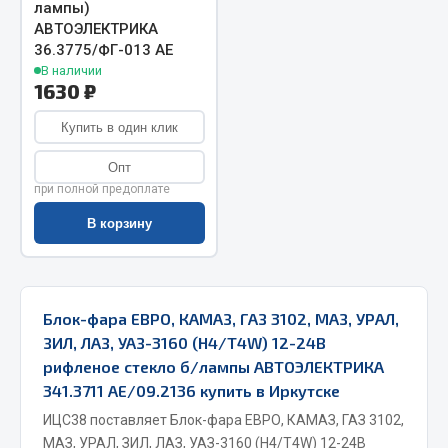
лампы)
Запчасти на полуприцепы
АВТОЭЛЕКТРИКА
36.3775/ФГ-013 AE
В наличии
Амортизаторы для полуприцепов
1630 ₽
Весь раздел
Купить в один клик
Опт
Запчасти КамАЗ
при полной предоплате
В корзину
Двигатель
Система питания
Система выпуска газа
Система охлаждения
Блок-фара ЕВРО, КАМАЗ, ГАЗ 3102, МАЗ, УРАЛ,
Сцепление
ЗИЛ, ЛАЗ, УАЗ-3160 (Н4/Т4W) 12-24В
Коробка передач
рифленое стекло б/лампы АВТОЭЛЕКТРИКА
341.3711 АЕ/09.2136 купить в Иркутске
Коробка передач ZF
ИЦС38 поставляет Блок-фара ЕВРО, КАМАЗ, ГАЗ 3102,
Показать ещё
МАЗ, УРАЛ, ЗИЛ, ЛАЗ, УАЗ-3160 (Н4/Т4W) 12-24В