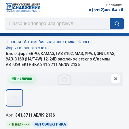
Позвонить
8(3952)48-64-16
Главная
Автомобильная электрика
Фары
Фары головного света
Блок-фара ЕВРО, КАМАЗ, ГАЗ 3102, МАЗ, УРАЛ, ЗИЛ, ЛАЗ,
УАЗ-3160 (Н4/Т4W) 12-24В рифленое стекло б/лампы
Цепи противоскольжения
АВТОЭЛЕКТРИКА 341.3711 АЕ/09.2136
ЦЕПИ РОССИЯ
В наличии
ЦЕПИ BOHU (Китай)
Изготовление цепей на колеса BOHU
QITONG
Весь раздел
Арт.:
341.3711 АЕ/09.2136
В наличии
АВТОЭЛЕКТРИКА