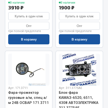
Весь раздел
В наличии
В наличии
3910 ₽
1900 ₽
Купить в один клик
Купить в один клик
Цепи подъёмные
Опт
Опт
при полной предоплате
при полной предоплате
Весь раздел
В корзину
В корзину
РТИ
Кольца уплотнительные
Лента конвейерная
Манжеты
Паронит
Патрубки
Арт. 171.3711
Арт. 311.3775АЕ
Фара-прожектор
Блок-фара
Прокладки
грузовые а/м, спец а/
КАМАЗ-6520, 6511,
Рукава высокого давления
м 24В ОСВАР 171.3711
4308 АВТОЭЛЕКТРИКА
311.3775АЕ