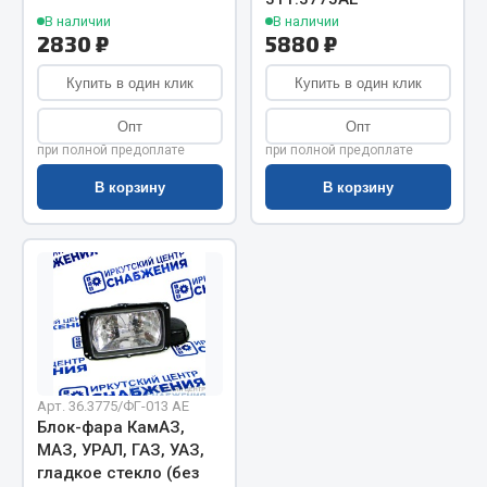
Показать ещё
В наличии
В наличии
2830 ₽
5880 ₽
Весь раздел
Купить в один клик
Купить в один клик
Автомобильная электрика
Опт
Опт
при полной предоплате
при полной предоплате
Автолампы
В корзину
В корзину
Блоки реле и предохранителей
Вилки нагрузочные
Выключатели и переключатели клавишные
Выключатели кнопочные
Выключатель массы
Изолента
Показать ещё
Арт. 36.3775/ФГ-013 AE
Блок-фара КамАЗ,
Весь раздел
МАЗ, УРАЛ, ГАЗ, УАЗ,
гладкое стекло (без