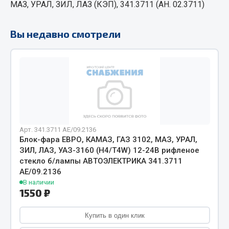
МАЗ, УРАЛ, ЗИЛ, ЛАЗ (КЭП), 341.3711 (АН. 02.3711)
Кольца стопорные
Пресс-масленки
Вы недавно смотрели
Пробки
Пружины
Хомуты
Показать ещё
Весь раздел
Арт. 341.3711 АЕ/09.2136
Блок-фара ЕВРО, КАМАЗ, ГАЗ 3102, МАЗ, УРАЛ,
Соединительные элементы
ЗИЛ, ЛАЗ, УАЗ-3160 (Н4/Т4W) 12-24В рифленое
стекло б/лампы АВТОЭЛЕКТРИКА 341.3711
Camozzi
АЕ/09.2136
В наличии
Адаптеры и переходники
1550 ₽
Тройники
Трубки, муфты, гайки
Купить в один клик
Угольники