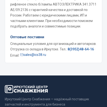
рифленое стекло б/лампы АВТОЭЛЕКТРИКА 341.3711
Весь раздел
АЕ/09.2136 с гарантией качества и доставкой по
России. Работаем с юридическими лицами, ИП и
частными клиентами. При необходимости поможем
Запчасти МАЗ
подобрать аналоги и совместимые позиции.
Система питания
Оптовые поставки
Подвеска
Специальные условия для организаций и автопарков.
Тормозная система
Отгрузка со склада в Иркутске. Тел.:
8(3952)48-64-16
·
Двери
sales@ics38.ru
Email:
Окно ветровое
Двигатель
Электрооборудование
Показать ещё
Весь раздел
Иркутский Центр Снабжения — надёжный поставщик
запчастей и инструмента для бизнеса
Запчасти Урал