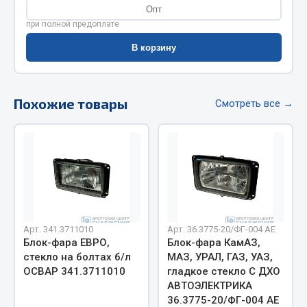
Опт
Фитинги
при полной предоплате
Штуцеры
В корзину
Весь раздел
Похожие товары
Смотреть все →
Инструмент
Автомобильный инструмент
Измерительный инструмент
Крепежный инструмент
Режущий инструмент
Силовое оборудование
Арт. 341.3711010
Арт. 36.3775-20/ФГ-004 AE
Слесарный инструмент
Блок-фара ЕВРО,
Блок-фара КамАЗ,
Столярный инструмент
стекло на болтах б/л
МАЗ, УРАЛ, ГАЗ, УАЗ,
ОСВАР 341.3711010
гладкое стекло С ДХО
Показать ещё
АВТОЭЛЕКТРИКА
36.3775-20/ФГ-004 AE