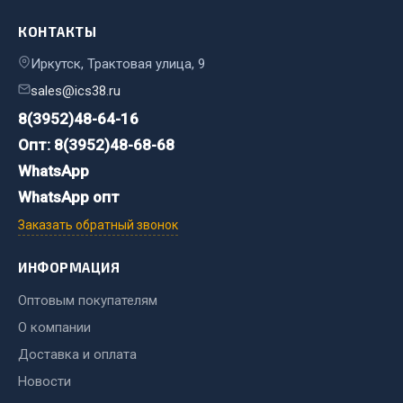
КОНТАКТЫ
Двигатель
Мост задний
Иркутск, Трактовая улица, 9
Система питания
sales@ics38.ru
Система выпуска газа
8(3952)48-64-16
Система охлаждения
Опт: 8(3952)48-68-68
Сцепление
WhatsApp
Тормозная система
WhatsApp опт
Показать ещё
Заказать обратный звонок
Весь раздел
ИНФОРМАЦИЯ
Оптовым покупателям
Запчасти ЯМЗ
О компании
Доставка и оплата
Двигатель
Новости
Система питания