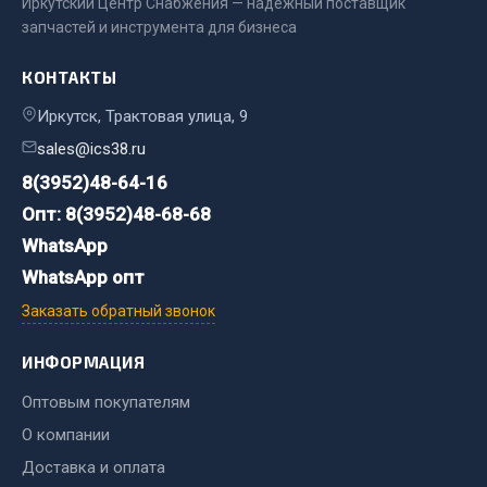
Иркутский Центр Снабжения — надёжный поставщик
Система выпуска газа
запчастей и инструмента для бизнеса
Система охлаждения
Коробка передач
КОНТАКТЫ
Рулевое управление
Иркутск, Трактовая улица, 9
Тормозная система
sales@ics38.ru
Показать ещё
8(3952)48-64-16
Опт: 8(3952)48-68-68
Весь раздел
WhatsApp
WhatsApp опт
Запчасти HOWO
Заказать обратный звонок
Тормозная система
ИНФОРМАЦИЯ
Двигатель
Подвеска
Оптовым покупателям
Система питания
О компании
Система выпуска газа
Доставка и оплата
Система охлаждения