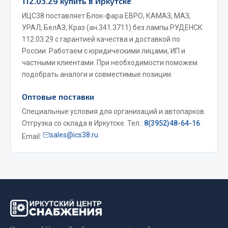
112.03.29 купить в Иркутске
ИЦС38 поставляет Блок-фара ЕВРО, КАМАЗ, МАЗ,
Двигатель
УРАЛ, БелАЗ, Краз (ан.341.3711) без лампы РУДЕНСК
Мост задний
112.03.29 с гарантией качества и доставкой по
Система питания
России. Работаем с юридическими лицами, ИП и
Система выпуска газа
частными клиентами. При необходимости поможем
подобрать аналоги и совместимые позиции.
Система охлаждения
Сцепление
Оптовые поставки
Тормозная система
Специальные условия для организаций и автопарков.
Показать ещё
Отгрузка со склада в Иркутске. Тел.:
8(3952)48-64-16
·
sales@ics38.ru
Email:
Весь раздел
Запчасти ЯМЗ
Двигатель
Система питания