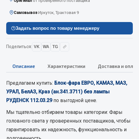
Оригинал
от проверенного поставщика
Кольца стопорные
Самовывоз
Иркутск, Трактовая 9
Пресс-масленки
Пробки
Задать вопрос по товару менеджеру
Пружины
Хомуты
Поделиться:
VK
WA
TG
Показать ещё
Описание
Характеристики
Доставка и оплат
Весь раздел
Предлагаем купить:
Блок-фара ЕВРО, КАМАЗ, МАЗ,
Соединительные элементы
УРАЛ, БелАЗ, Краз (ан.341.3711) без лампы
РУДЕНСК 112.03.29
по выгодной цене.
Camozzi
Адаптеры и переходники
Мы тщательно отбираем товары категории:
Фары
Тройники
головного света
у проверенных поставщиков, чтобы
Трубки, муфты, гайки
гарантировать их надежность, функциональность и
Угольники
долговечность.