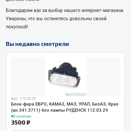
Фитинги
Благодарим вас за выбор нашего интернет-магазина.
Штуцеры
Уверены, что вы останетесь довольны своей
Весь раздел
покупкой!
Вы недавно смотрели
Инструмент
Автомобильный инструмент
Измерительный инструмент
Крепежный инструмент
Режущий инструмент
Силовое оборудование
Арт. 112.03.29
Слесарный инструмент
Блок-фара ЕВРО, КАМАЗ, МАЗ, УРАЛ, БелАЗ, Краз
Столярный инструмент
(ан.341.3711) без лампы РУДЕНСК 112.03.29
В наличии
Показать ещё
3500 ₽