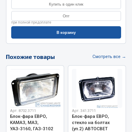
Весь раздел
Купить в один клик
Опт
Цепи подъёмные
при полной предоплате
В корзину
Весь раздел
Похожие товары
Смотреть все →
РТИ
Кольца уплотнительные
Лента конвейерная
Манжеты
Паронит
Патрубки
Арт. 8702.3711
Арт. 341.3711
Прокладки
Блок-фара ЕВРО,
Блок-фара ЕВРО,
Рукава высокого давления
КАМАЗ, МАЗ,
стекло на болтах
УАЗ-3160, ГАЗ-3102
(уп.2) АВТОСВЕТ