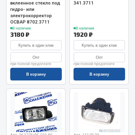
Показать ещё
вклеенное стекло под
341.3711
гидро- или
Весь раздел
электрокорректор
ОСВАР 8702.3711
В наличии
В наличии
3180 ₽
1920 ₽
Автомобильная электрика
Купить в один клик
Купить в один клик
Автолампы
Опт
Опт
Блоки реле и предохранителей
при полной предоплате
при полной предоплате
Вилки нагрузочные
В корзину
В корзину
Выключатели и переключатели клавишные
Выключатели кнопочные
Выключатель массы
Изолента
Показать ещё
Весь раздел
Арт. 36.3775/ФГ-013 AE
Арт. 112.03.29