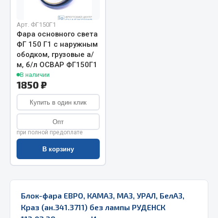
Весь раздел
Арт. ФГ150Г1
Фара основного света
Запчасти МАЗ
ФГ 150 Г1 с наружным
ободком, грузовые а/
м, б/л ОСВАР ФГ150Г1
Система питания
В наличии
Подвеска
1850 ₽
Тормозная система
Купить в один клик
Двери
Окно ветровое
Опт
Двигатель
при полной предоплате
Электрооборудование
В корзину
Показать ещё
Весь раздел
Блок-фара ЕВРО, КАМАЗ, МАЗ, УРАЛ, БелАЗ,
Краз (ан.341.3711) без лампы РУДЕНСК
Запчасти Урал