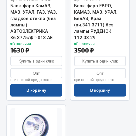
Блок-фара КамАЗ,
Блок-фара ЕВРО,
Запчасти на полуприцепы
МАЗ, УРАЛ, ГАЗ, УАЗ,
КАМАЗ, МАЗ, УРАЛ,
гладкое стекло (без
БелАЗ, Краз
Амортизаторы для полуприцепов
лампы)
(ан.341.3711) без
АВТОЭЛЕКТРИКА
лампы РУДЕНСК
Весь раздел
36.3775/ФГ-013 AE
112.03.29
В наличии
В наличии
1630 ₽
3500 ₽
Запчасти КамАЗ
Купить в один клик
Купить в один клик
Двигатель
Опт
Опт
Система питания
при полной предоплате
при полной предоплате
Система выпуска газа
В корзину
В корзину
Система охлаждения
Сцепление
Коробка передач
Коробка передач ZF
Показать ещё