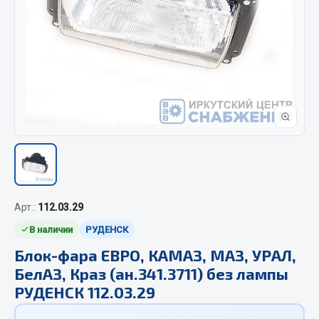
Отопители салона, подогреватели
Автономные воздушные отопители
Жидкостные подогреватели
Отопители салона
Подогреватели тосола
Весь раздел
Автотовары
Арт.:
112.03.29
Автозвук
В наличии
РУДЕНСК
Автокаталоги
Аксессуары автомобильные
Блок-фара ЕВРО, КАМАЗ, МАЗ, УРАЛ,
БелАЗ, Краз (ан.341.3711) без лампы
Аптечки и знаки автомобильные
РУДЕНСК 112.03.29
Брызговики
Вентиляторы кабины