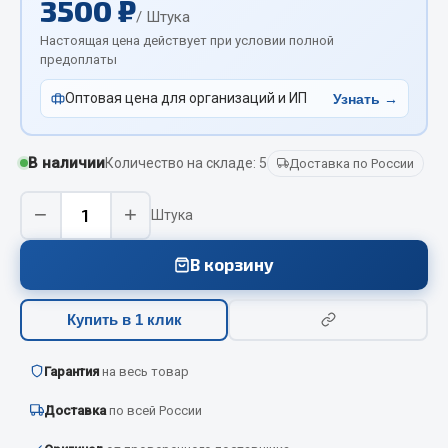
3500 ₽
Вымпела
/ Штука
Настоящая цена действует при условии полной
Показать ещё
предоплаты
Весь раздел
Оптовая цена для организаций и ИП
Узнать →
Смазочные материалы
В наличии
Количество на складе: 5
Доставка по России
Масла
−
+
Штука
Охладжающие жидкости
Технические жидкости
В корзину
Весь раздел
Купить в 1 клик
МЕТИЗЫ
Гарантия
на весь товар
Доставка
по всей России
Болты
Гайки