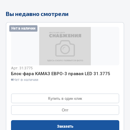
Кольца стопорные
Вы недавно смотрели
Пресс-масленки
Пробки
Нет в наличии
Пружины
Хомуты
Показать ещё
Весь раздел
Арт. 31.3775
Блок-фара КАМАЗ ЕВРО-3 правая LED 31.3775
Нет в наличии
Соединительные элементы
Camozzi
Купить в один клик
Адаптеры и переходники
Опт
Тройники
Трубки, муфты, гайки
Заказать
Угольники