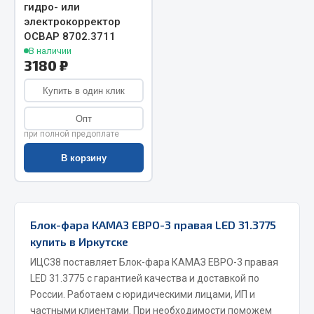
гидро- или
Запчасти на полуприцепы
электрокорректор
ОСВАР 8702.3711
В наличии
Амортизаторы для полуприцепов
3180 ₽
Весь раздел
Купить в один клик
Опт
Запчасти КамАЗ
при полной предоплате
В корзину
Двигатель
Система питания
Система выпуска газа
Система охлаждения
Блок-фара КАМАЗ ЕВРО-3 правая LED 31.3775
Сцепление
купить в Иркутске
Коробка передач
ИЦС38 поставляет Блок-фара КАМАЗ ЕВРО-3 правая
Коробка передач ZF
LED 31.3775 с гарантией качества и доставкой по
России. Работаем с юридическими лицами, ИП и
Показать ещё
частными клиентами. При необходимости поможем