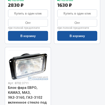
Показать ещё
В наличии
В наличии
2830 ₽
1630 ₽
Весь раздел
Купить в один клик
Купить в один клик
Опт
Опт
Автомобильная электрика
при полной предоплате
при полной предоплате
В корзину
В корзину
Автолампы
Блоки реле и предохранителей
Вилки нагрузочные
Выключатели и переключатели клавишные
Выключатели кнопочные
Выключатель массы
Изолента
Арт. 8702.3711
Показать ещё
Блок-фара ЕВРО,
КАМАЗ, МАЗ,
Весь раздел
УАЗ-3160, ГАЗ-3102
вклеенное стекло под