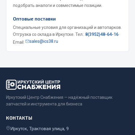
подобрать аналоги и совместимые позиции.
Весь раздел
Оптовые поставки
Запчасти МАЗ
Специальные условия для организаций и автопарков.
Отгрузка со склада в Иркутске. Тел.:
8(3952)48-64-16
·
Система питания
sales@ics38.ru
Email:
Подвеска
Тормозная система
Двери
Окно ветровое
Двигатель
Электрооборудование
Иркутский Центр Снабжения — надёжный поставщик
Показать ещё
запчастей и инструмента для бизнеса
Весь раздел
КОНТАКТЫ
Иркутск, Трактовая улица, 9
Запчасти Урал