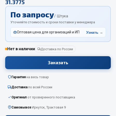
31.3775
Отопители салона, подогреватели
По запросу
Автономные воздушные отопители
/ Штука
Жидкостные подогреватели
Уточняйте стоимость и сроки поставки у менеджера
Отопители салона
Оптовая цена для организаций и ИП
Узнать →
Подогреватели тосола
Весь раздел
Нет в наличии
Доставка по России
Заказать
Автотовары
Автозвук
Гарантия
на весь товар
Автокаталоги
Доставка
по всей России
Аксессуары автомобильные
Оригинал
от проверенного поставщика
Аптечки и знаки автомобильные
Брызговики
Самовывоз
Иркутск, Трактовая 9
Вентиляторы кабины