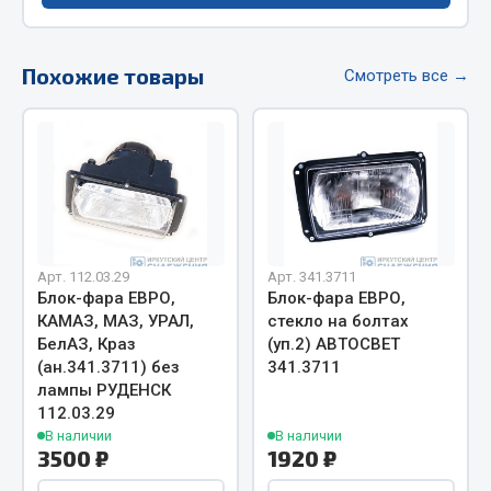
Фитинги
Штуцеры
Похожие товары
Смотреть все →
Весь раздел
Инструмент
Автомобильный инструмент
Измерительный инструмент
Арт. 112.03.29
Арт. 341.3711
Крепежный инструмент
Блок-фара ЕВРО,
Блок-фара ЕВРО,
Режущий инструмент
КАМАЗ, МАЗ, УРАЛ,
стекло на болтах
БелАЗ, Краз
(уп.2) АВТОСВЕТ
Силовое оборудование
(ан.341.3711) без
341.3711
Слесарный инструмент
лампы РУДЕНСК
Столярный инструмент
112.03.29
В наличии
В наличии
Показать ещё
3500 ₽
1920 ₽