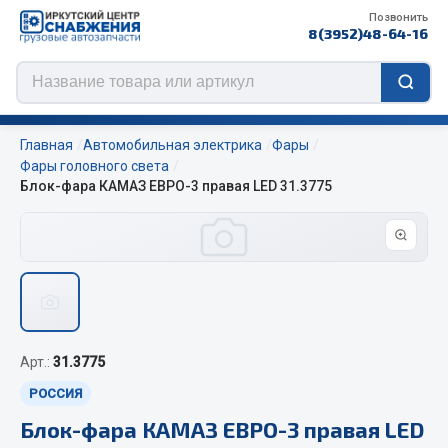
Позвонить
8(3952)48-64-16
Главная
Автомобильная электрика
Фары
Фары головного света
Блок-фара КАМАЗ ЕВРО-3 правая LED 31.3775
Цепи противоскольжения
ЦЕПИ РОССИЯ
ЦЕПИ BOHU (Китай)
Изготовление цепей на колеса BOHU
QITONG
Арт.:
31.3775
Весь раздел
РОССИЯ
Блок-фара КАМАЗ ЕВРО-3 правая LED