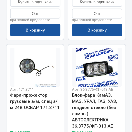
Весь раздел
Купить в один клик
Купить в один клик
Опт
Опт
при полной предоплате
при полной предоплате
Цепи подъёмные
В корзину
В корзину
Весь раздел
РТИ
Кольца уплотнительные
Лента конвейерная
Манжеты
Арт. 171.3711
Арт. 36.3775/ФГ-013 AE
Фара-прожектор
Блок-фара КамАЗ,
Паронит
грузовые а/м, спец а/
МАЗ, УРАЛ, ГАЗ, УАЗ,
Патрубки
м 24В ОСВАР 171.3711
гладкое стекло (без
Прокладки
лампы)
АВТОЭЛЕКТРИКА
Рукава высокого давления
36.3775/ФГ-013 AE