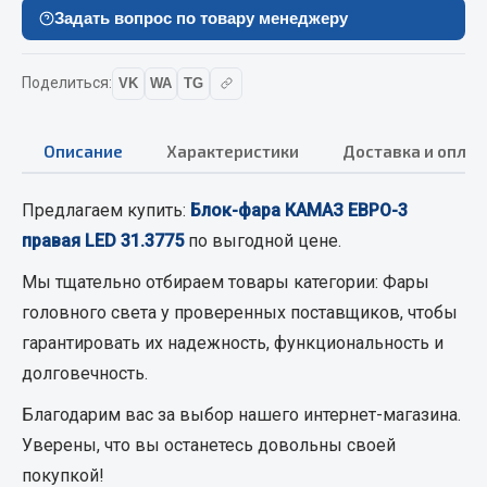
Вымпела
Задать вопрос по товару менеджеру
Показать ещё
Поделиться:
VK
WA
TG
Весь раздел
Описание
Характеристики
Доставка и оплат
Смазочные материалы
Предлагаем купить:
Блок-фара КАМАЗ ЕВРО-3
Масла
правая LED 31.3775
по выгодной цене.
Охладжающие жидкости
Мы тщательно отбираем товары категории:
Фары
Технические жидкости
головного света
у проверенных поставщиков, чтобы
Весь раздел
гарантировать их надежность, функциональность и
долговечность.
МЕТИЗЫ
Благодарим вас за выбор нашего интернет-магазина.
Уверены, что вы останетесь довольны своей
Болты
покупкой!
Гайки