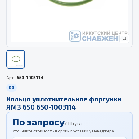
Отопители салона, подогреватели
Автономные воздушные отопители
Жидкостные подогреватели
Отопители салона
Подогреватели тосола
Весь раздел
Автотовары
Арт.:
650-1003114
ББ
Автозвук
Кольцо уплотнительное форсунки
Автокаталоги
ЯМЗ 650 650-1003114
Аксессуары автомобильные
Аптечки и знаки автомобильные
По запросу
/ Штука
Брызговики
Уточняйте стоимость и сроки поставки у менеджера
Вентиляторы кабины