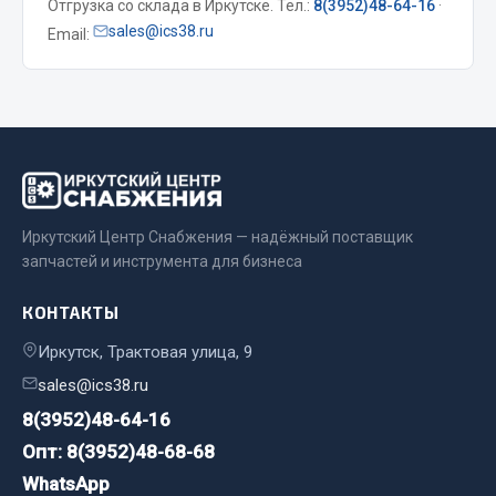
Отгрузка со склада в Иркутске. Тел.:
8(3952)48-64-16
·
sales@ics38.ru
Email:
Двигатель
Мост задний
Система питания
Система выпуска газа
Система охлаждения
Сцепление
Тормозная система
Иркутский Центр Снабжения — надёжный поставщик
запчастей и инструмента для бизнеса
Показать ещё
КОНТАКТЫ
Весь раздел
Иркутск, Трактовая улица, 9
sales@ics38.ru
Запчасти ЯМЗ
8(3952)48-64-16
Двигатель
Опт: 8(3952)48-68-68
Система питания
WhatsApp