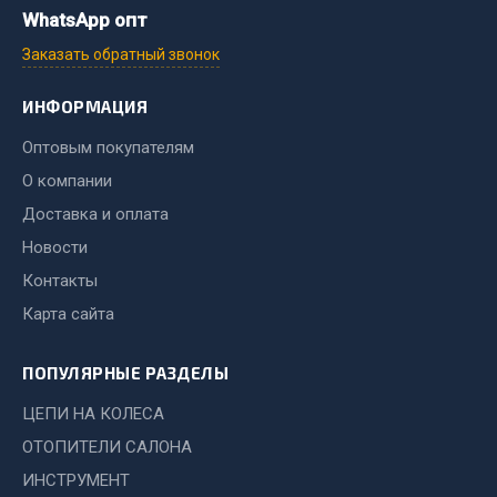
Система выпуска газа
WhatsApp опт
Система охлаждения
Заказать обратный звонок
Коробка передач
Рулевое управление
ИНФОРМАЦИЯ
Тормозная система
Оптовым покупателям
Показать ещё
О компании
Доставка и оплата
Весь раздел
Новости
Контакты
Запчасти HOWO
Карта сайта
Тормозная система
Двигатель
ПОПУЛЯРНЫЕ РАЗДЕЛЫ
Подвеска
ЦЕПИ НА КОЛЕСА
Система питания
ОТОПИТЕЛИ САЛОНА
Система выпуска газа
ИНСТРУМЕНТ
Система охлаждения