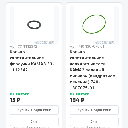
Весь раздел
Цепи подъёмные
Весь раздел
Арт. 33-1112342
Арт. 740-1307075-01
Кольцо
Кольцо
РТИ
уплотнительное
уплотнительное
форсунки КАМАЗ 33-
водяного насоса
1112342
КАМАЗ зелёный
Кольца уплотнительные
силикон (квадратное
Лента конвейерная
сечение) 740-
Манжеты
1307075-01
В наличии
В наличии
Паронит
15 ₽
184 ₽
Патрубки
Прокладки
Купить в один клик
Купить в один клик
Рукава высокого давления
Опт
Опт
при полной предоплате
при полной предоплате