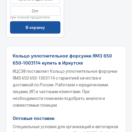
Весь раздел
Опт
при полной предоплате
Запчасти МАЗ
В корзину
Система питания
Подвеска
Кольцо уплотнительное форсунки ЯМЗ 650
Тормозная система
650-1003114 купить в Иркутске
Двери
ИЦС38 поставляет Кольцо уплотнительное форсунки
Окно ветровое
ЯМЗ 650 650-1003114 с гарантией качества и
Двигатель
доставкой по России. Работаем с юридическими
Электрооборудование
лицами, ИП и частными клиентами. При
необходимости поможем подобрать аналоги и
Показать ещё
совместимые позиции.
Весь раздел
Оптовые поставки
Специальные условия для организаций и автопарков.
Запчасти Урал