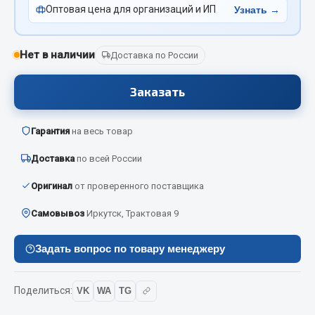
Вымпела
Оптовая цена для организаций и ИП
Узнать →
Показать ещё
Нет в наличии
Доставка по России
Весь раздел
Заказать
Смазочные материалы
Гарантия
на весь товар
Масла
Доставка
по всей России
Охладжающие жидкости
Технические жидкости
Оригинал
от проверенного поставщика
Самовывоз
Иркутск, Трактовая 9
Весь раздел
Задать вопрос по товару менеджеру
МЕТИЗЫ
Поделиться:
VK
WA
TG
Болты
Гайки