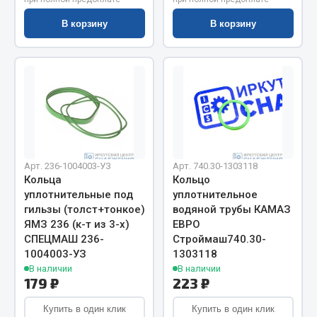
Показать ещё
В корзину
В корзину
Весь раздел
Автомобильная электрика
Автолампы
Блоки реле и предохранителей
Вилки нагрузочные
Арт. 236-1004003-УЗ
Арт. 740.30-1303118
Выключатели и переключатели клавишные
Кольца
Кольцо
уплотнительные под
уплотнительное
Выключатели кнопочные
гильзы (толст+тонкое)
водяной трубы КАМАЗ
Выключатель массы
ЯМЗ 236 (к-т из 3-х)
ЕВРО
Изолента
СПЕЦМАШ 236-
Строймаш740.30-
1004003-УЗ
1303118
Показать ещё
В наличии
В наличии
179 ₽
223 ₽
Весь раздел
Купить в один клик
Купить в один клик