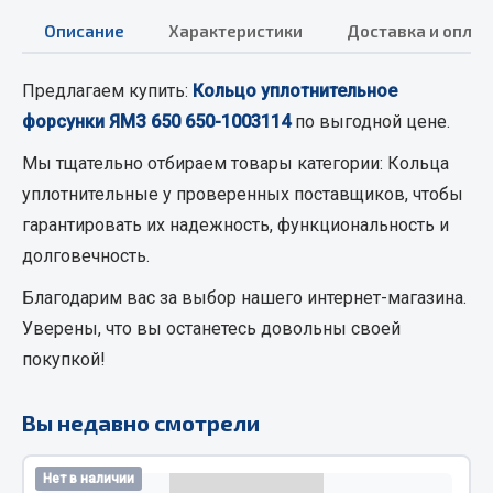
Кольца стопорные
Описание
Характеристики
Доставка и оплат
Пресс-масленки
Пробки
Предлагаем купить:
Кольцо уплотнительное
Пружины
форсунки ЯМЗ 650 650-1003114
по выгодной цене.
Хомуты
Мы тщательно отбираем товары категории:
Кольца
Показать ещё
уплотнительные
у проверенных поставщиков, чтобы
гарантировать их надежность, функциональность и
Весь раздел
долговечность.
Благодарим вас за выбор нашего интернет-магазина.
Соединительные элементы
Уверены, что вы останетесь довольны своей
покупкой!
Camozzi
Адаптеры и переходники
Вы недавно смотрели
Тройники
Трубки, муфты, гайки
Нет в наличии
Угольники