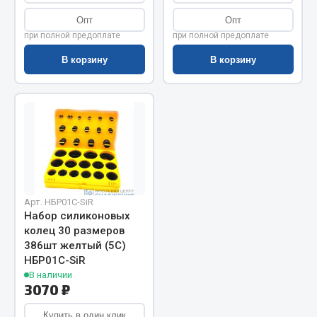
Запчасти на полуприцепы
Опт
Опт
при полной предоплате
при полной предоплате
Амортизаторы для полуприцепов
В корзину
В корзину
Весь раздел
Запчасти КамАЗ
Двигатель
Система питания
Система выпуска газа
Арт. НБР01С-SiR
Набор силиконовых
Система охлаждения
колец 30 размеров
Сцепление
386шт желтый (5С)
Коробка передач
НБР01С-SiR
В наличии
Коробка передач ZF
3070 ₽
Показать ещё
Купить в один клик