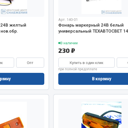
Двигатель
ий
Арт. 140-01
Система питания
 24В желтый
Фонарь маркерный 24В белый
итания
Система выпуска газа
нов.обр.
универсальный ТЕХАВТОСВЕТ 14
пуска газа
Система охлаждения
хлаждения
В наличии
Коробка передач
230 ₽
Рулевое управление
 система
Тормозная система
ик
Опт
Купить в один клик
при полной предоплате
Показать ещё
Показать ещё
рзину
В корзину
Весь раздел
сти FAW
Фильтры
JSB
Mann-filter