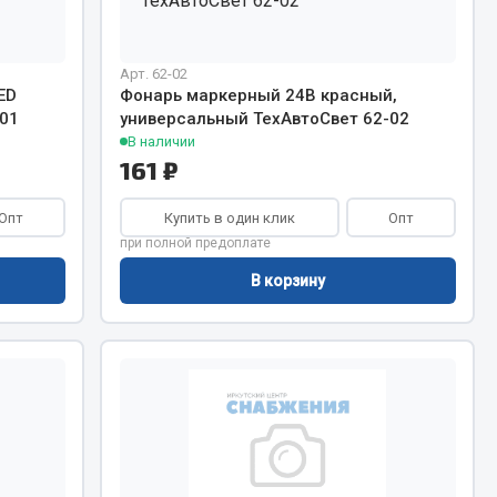
Chevron
Cosmo
Арт. 62-02
Показать ещё
ED
Фонарь маркерный 24В красный,
01
универсальный ТехАвтоСвет 62-02
В наличии
Весь раздел
161 ₽
Опт
Купить в один клик
Опт
Аккумуляторы
при полной предоплате
ТАВ
В корзину
ЯМАЛ
Solite
ТЮМЕНЬ
OURSUN
FORVARD
DELТА