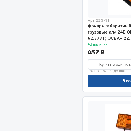
РТИ
Автом
Арт. 22.3731
Фонарь габаритный
Кольца уплотнительные
грузовые а/м 24В ОГ
Автоламп
62.3731) ОСВАР 22.
Лента конвейерная
Блоки реле
В наличии
Манжеты
Вилки наг
452 ₽
Паронит
Выключате
Патрубки
клавишны
Купить в один кл
Прокладки
Выключате
при полной предоплате
Рукава высокого давления
Выключате
В ко
Изолента
Показать ещё
Весь раздел
Весь раздел
Запча
Запчасти МАЗ