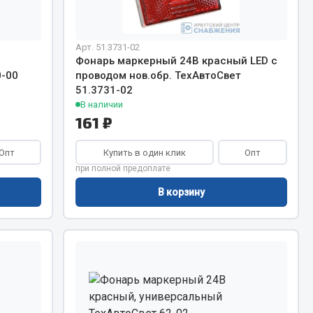
Сварочное оборудование
Сварочные материалы
Арт. 51.3731-02
Фонарь маркерный 24В красный LED с
0-00
проводом нов.обр. ТехАвтоСвет
51.3731-02
В наличии
161 ₽
Весь раздел
Опт
Купить в один клик
Опт
при полной предоплате
В корзину
Автохимия
ы
3 ton
Abro
Agat auto
Alteco
Aвтосил