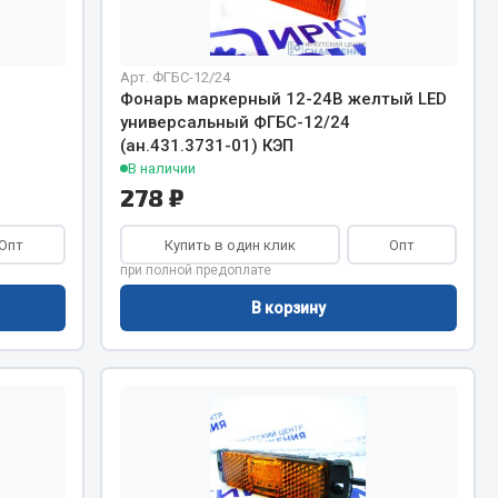
Запчасти КамАЗ
цепы
Арт. ФГБС-12/24
Фонарь маркерный 12-24В желтый LED
Двигатель
епов
универсальный ФГБС-12/24
Система питания
(ан.431.3731-01) КЭП
В наличии
Система выпуска газа
278 ₽
Система охлаждения
Сцепление
Опт
Купить в один клик
Опт
Коробка передач
при полной предоплате
Коробка передач ZF
В корзину
Показать ещё
Весь раздел
Запчасти HOWO