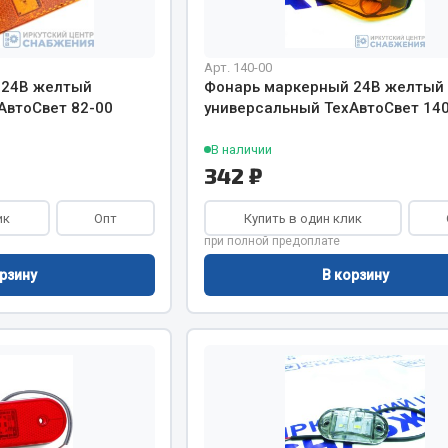
хлаждения
Vic
Автоторг
няя
Арт. 140-00
Дифа
 24В желтый
Фонарь маркерный 24В желтый
 система
Цитрон
АвтоСвет 82-00
универсальный ТехАвтоСвет 14
орудование
Фильтры DONALDSON
В наличии
Показать ещё
Показать ещё
342 ₽
Весь раздел
ик
Опт
Купить в один клик
при полной предоплате
ипники
рзину
В корзину
Стяжки, тросы, канат
Стропы
Стяжки
Тросы