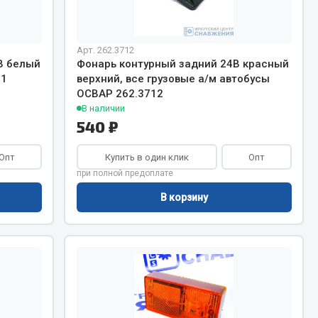
Весь раздел
Арт. 262.3712
В белый
Фонарь контурный задний 24В красный
31
верхний, все грузовые а/м автобусы
ОСВАР 262.3712
Цепи подъёмные
В наличии
540 ₽
Весь раздел
Опт
Купить в один клик
Опт
при полной предоплате
В корзину