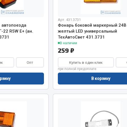
Запчасти на полупри
обильная электрика
Арт. 431.3731
 автопоезда
Фонарь боковой маркерный 24В
Амортизаторы для полуприц
-22 R5W Е+ (ан.
желтый LED универсальный
ы
3731
ТехАвтоСвет 431.3731
 и предохранителей
В наличии
рузочные
259 ₽
ли и переключатели
е
ик
Опт
Купить в один клик
ли кнопочные
при полной предоплате
ль массы
рзину
В корзину
Показать ещё
Весь раздел
сти Урал
Запчасти ЯМЗ