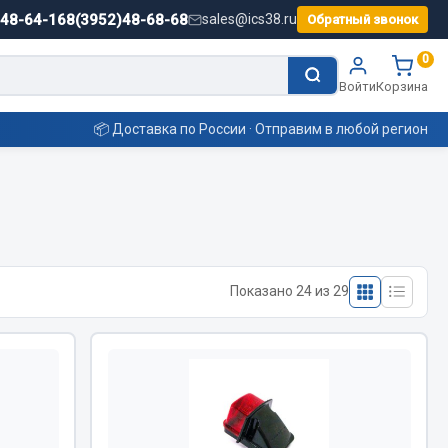
)48-64-16
8(3952)48-68-68
sales@ics38.ru
Обратный звонок
0
Войти
Корзина
📦 Доставка по России · Отправим в любой регион
Смазочные материалы
Масла
Показано 24 из 29
Охладжающие жидкости
Технические жидкости
ьные