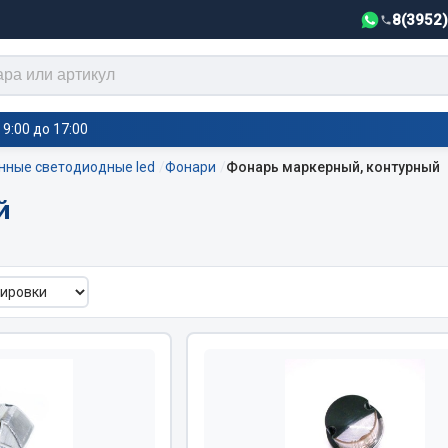
8(3952
9:00 до 17:00
нные светодиодные led
Фонари
Фонарь маркерный, контурный
й
тели салона,
Автотовары
греватели
Автозвук
е воздушные отопители
Автокаталоги
е подогреватели
Аксессуары автомобильные
 салона
Аптечки и знаки автомобил
тели тосола
Брызговики
Вентиляторы кабины
Вымпела