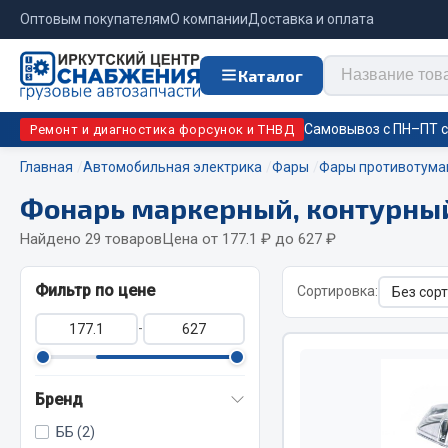
Оптовым покупателям
О компании
Доставка и оплата
Каталог
Самовывоз с ПН–ПТ с 
Ремонт и диагностика форсунок и ТНВД
Главная
Автомобильная электрика
Фары
Фары противотума
Фонарь маркерный, контурны
Отопи
Цепи противоскольжения
подо
Найдено 29 товаров
Цена от 177.1 ₽ до 627 ₽
Автономны
ЦЕПИ РОССИЯ
Фильтр по цене
Сортировка:
Жидкостны
ЦЕПИ BOHU (Китай)
-
Отопители
Изготовление цепей на колеса BOHU
Подогрева
QITONG
Бренд
ББ (2)