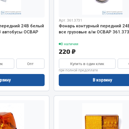
Показать ещё
Весь раздел
Арт. 361.3731
передний 24В белый
Фонарь контурный передний 24
З автобусы ОСВАР
все грузовые а/м ОСВАР 361.37
инительные элементы
Инструмент
В наличии
220 ₽
Автомобильный инструмент
и переходники
Измерительный инструмент
ик
Опт
Купить в один клик
при полной предоплате
Крепежный инструмент
фты, гайки
Режущий инструмент
рзину
В корзину
Силовое оборудование
Слесарный инструмент
Столярный инструмент
Показать ещё
Весь раздел