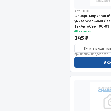
Арт. 90-01
Весь раздел
Весь раздел
Фонарь маркерный
универсальный без
ТехАвтоСвет 90-01
Прочий инструмент
В наличии
345 ₽
Ящики для инструмента и органайзеры
Сумки для инструмента
Купить в один кл
Хозяйственные товары
при полной предоплате
Пушки тепловые
В ко
Весь раздел