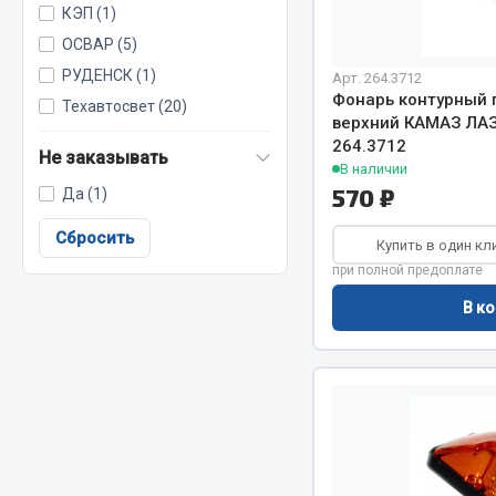
КЭП (1)
ОСВАР (5)
РУДЕНСК (1)
Весь раздел
Весь раздел
Арт. 264.3712
Фонарь контурный 
Техавтосвет (20)
верхний КАМАЗ ЛА
264.3712
МЕТИЗЫ
Соед
Не заказывать
В наличии
570 ₽
Да (1)
Болты
Camozzi
Гайки
Сбросить
Адаптеры 
Купить в один кл
Кольца стопорные
Тройники
при полной предоплате
Пресс-масленки
Трубки, му
В ко
Пробки
Угольники
Пружины
Фитинги
Хомуты
Штуцеры
Показать ещё
Весь раздел
Весь раздел