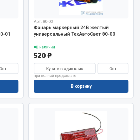
Тормозная система
Арт. 80-00
Двигатель
Фонарь маркерный 24В желтый
Подвеска
0-01
универсальный ТехАвтоСвет 80-00
Система питания
Система выпуска газа
В наличии
520 ₽
Система охлаждения
Сцепление
Опт
Купить в один клик
Опт
при полной предоплате
Показать ещё
В корзину
Весь раздел
Всё для сварки
Газосварка
Маски, краги сварщика