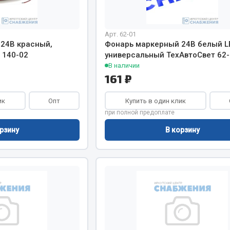
Арт. 62-01
24В красный,
Фонарь маркерный 24В белый L
 140-02
универсальный ТехАвтоСвет 62-
В наличии
Весь раздел
161 ₽
Садовый инвентарь
ик
Опт
Купить в один клик
монтаж
при полной предоплате
 для шиномонтажа
рзину
В корзину
Весь раздел
т и оборудование для
жа
 для ремонта шин и камер