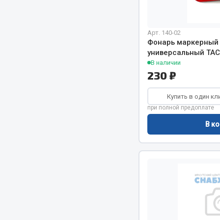
Арт. 140-02
Фонарь маркерный 
универсальный ТАС
В наличии
230 ₽
Хозтовары
Купить в один кл
Шино
при полной предоплате
Горелки, баллоны, плитки газовые
Автохимия
В ко
Замки
Вентили
Лампы паяльные, керосиновые
Инструмен
Сантехника
шиномонт
Спецодежда
Материалы
Лестницы, стремянки
Товары для дома