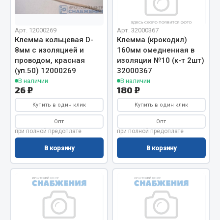
Весь раздел
Арт. 12000269
Арт. 32000367
Цепи подъёмные
Клемма кольцевая D-
Клемма (крокодил)
8мм с изоляцией и
160мм омедненная в
проводом, красная
изоляции №10 (к-т 2шт)
Весь раздел
(уп.50) 12000269
32000367
В наличии
В наличии
26 ₽
180 ₽
РТИ
Купить в один клик
Купить в один клик
Кольца уплотнительные
Опт
Опт
при полной предоплате
при полной предоплате
Лента конвейерная
В корзину
В корзину
Манжеты
Паронит
Патрубки
Прокладки
Рукава высокого давления