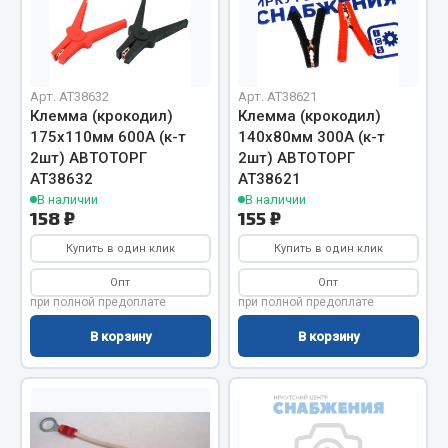
Фитинги
Штуцеры
Весь раздел
Арт. AT38632
Арт. AT38621
Клемма (крокодил)
Клемма (крокодил)
175х110мм 600А (к-т
140х80мм 300А (к-т
Инструмент
2шт) АВТОТОРГ
2шт) АВТОТОРГ
АТ38632
АТ38621
В наличии
В наличии
Автомобильный инструмент
158 ₽
155 ₽
Измерительный инструмент
Купить в один клик
Купить в один клик
Крепежный инструмент
Опт
Опт
Режущий инструмент
при полной предоплате
при полной предоплате
Силовое оборудование
В корзину
В корзину
Слесарный инструмент
Столярный инструмент
Показать ещё