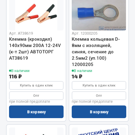
Кольца стопорные
Пресс-масленки
Пробки
Пружины
Арт. AT38619
Арт. 12000205
Клемма (крокодил)
Клемма кольцевая D-
Хомуты
140х90мм 200А 12-24V
8мм с изоляцией,
Показать ещё
(к-т 2шт) АВТОТОРГ
синяя, сечение до
АТ38619
2.5мм2 (уп.100)
12000205
Весь раздел
В наличии
В наличии
116 ₽
14 ₽
Соединительные элементы
Купить в один клик
Купить в один клик
Опт
Опт
Camozzi
при полной предоплате
при полной предоплате
Адаптеры и переходники
В корзину
В корзину
Тройники
Трубки, муфты, гайки
Угольники