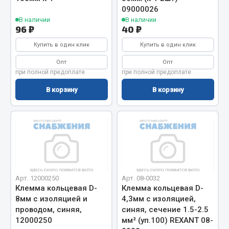
09000026
Весь раздел
В наличии
В наличии
96 ₽
40 ₽
Запчасти МАЗ
Купить в один клик
Купить в один клик
Опт
Опт
Система питания
при полной предоплате
при полной предоплате
Подвеска
В корзину
В корзину
Тормозная система
Двери
Окно ветровое
Двигатель
Электрооборудование
Показать ещё
Арт. 12000250
Арт. 08-0032
Клемма кольцевая D-
Клемма кольцевая D-
Весь раздел
8мм с изоляцией и
4,3мм с изоляцией,
проводом, синяя,
синяя, сечение 1.5-2.5
12000250
мм² (уп.100) REXANT 08-
Запчасти Урал