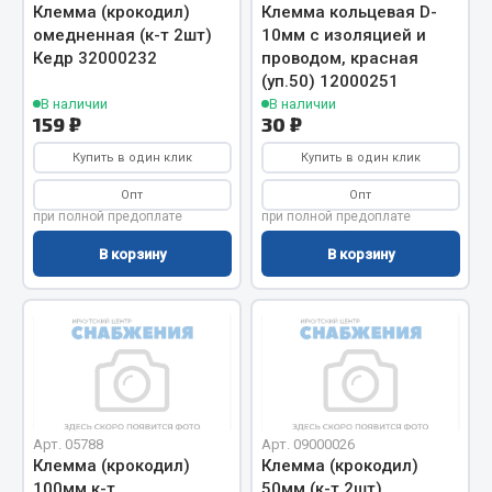
Клемма (крокодил)
Клемма кольцевая D-
Запчасти на полуприцепы
омедненная (к-т 2шт)
10мм с изоляцией и
Кедр 32000232
проводом, красная
(уп.50) 12000251
Амортизаторы для полуприцепов
В наличии
В наличии
159 ₽
30 ₽
Весь раздел
Купить в один клик
Купить в один клик
Опт
Опт
Запчасти КамАЗ
при полной предоплате
при полной предоплате
Двигатель
В корзину
В корзину
Система питания
Система выпуска газа
Система охлаждения
Сцепление
Коробка передач
Коробка передач ZF
Арт. 05788
Арт. 09000026
Клемма (крокодил)
Клемма (крокодил)
Показать ещё
100мм к-т
50мм (к-т 2шт)