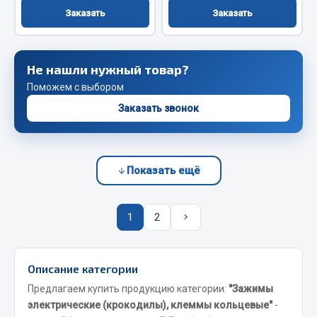
Весь раздел
Заказать
Заказать
Запчасти FAW
Не нашли нужный товар?
Подвеска
Поможем с выбором
Двигатель
Заказать звонок
Система охлаждения
Сцепление
Ось передняя
Показать ещё
Тормозная система
Электрооборудование
1
2
Показать ещё
Весь раздел
Описание категории
Предлагаем купить продукцию категории:
"Зажимы
Фильтры
электрические (крокодилы), клеммы кольцевые"
-