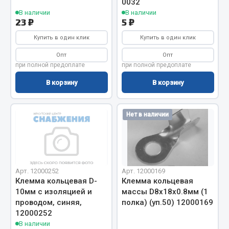
0032
В наличии
В наличии
23 ₽
5 ₽
Двигатель
Мост задний
Купить в один клик
Купить в один клик
Система питания
Опт
Опт
Система выпуска газа
при полной предоплате
при полной предоплате
Система охлаждения
В корзину
В корзину
Сцепление
Тормозная система
Нет в наличии
Показать ещё
Весь раздел
Арт. 12000252
Арт. 12000169
Запчасти ЯМЗ
Клемма кольцевая D-
Клемма кольцевая
10мм с изоляцией и
массы D8х18х0.8мм (1
проводом, синяя,
полка) (уп.50) 12000169
Двигатель
12000252
Система питания
В наличии