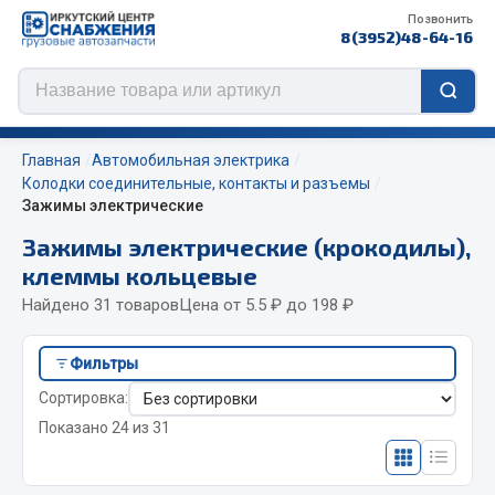
Позвонить
8(3952)48-64-16
Главная
Автомобильная электрика
Колодки соединительные, контакты и разъемы
Зажимы электрические
Цепи противоскольжения
Зажимы электрические (крокодилы),
клеммы кольцевые
ЦЕПИ РОССИЯ
Найдено 31 товаров
Цена от 5.5 ₽ до 198 ₽
ЦЕПИ BOHU (Китай)
Изготовление цепей на колеса BOHU
Фильтры
QITONG
Сортировка:
ef60c285d8d5)
Показано 24 из 31
Весь раздел