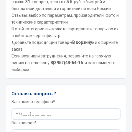
свыше
31
товаров, цены от
5.5
руб. с быстрой и
бесплатной доставкой и гарантией по всей России.
JSB
Отзывы, выбор по параметрам, производители, фото и
Mann-filter
технические характеристики.
Vic
В этой категории вы можете сортировать товары по их
Автоторг
свойствам через фильтр.
Дифа
Добавьте подходящий товар
«В корзину»
и оформите
заказ.
Цитрон
Если возникли затруднения, позвоните на горячую
Фильтры DONALDSON
линию по телефону
8(3952)48-64-16
, и вам помогут с
выбором.
Показать ещё
Весь раздел
Остались вопросы?
Всё для сварки
Ваш номер телефона*
Газосварка
Маски, краги сварщика
Ваш вопрос*
Сварочное оборудование