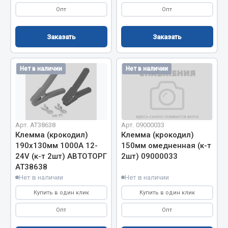
Опт
Опт
Сцепление
Показать ещё
Заказать
Заказать
Весь раздел
Нет в наличии
Нет в наличии
Запчасти SHAANXI (SHACMAN)
Система питания
Тормозная система
Арт. AT38638
Арт. 09000033
Клемма (крокодил)
Клемма (крокодил)
Колеса и шины
190х130мм 1000А 12-
150мм омедненная (к-т
Система охлаждения
24V (к-т 2шт) АВТОТОРГ
2шт) 09000033
Подвеска
АТ38638
Кабина
Нет в наличии
Нет в наличии
Оперение кабины
Купить в один клик
Купить в один клик
Показать ещё
Опт
Опт