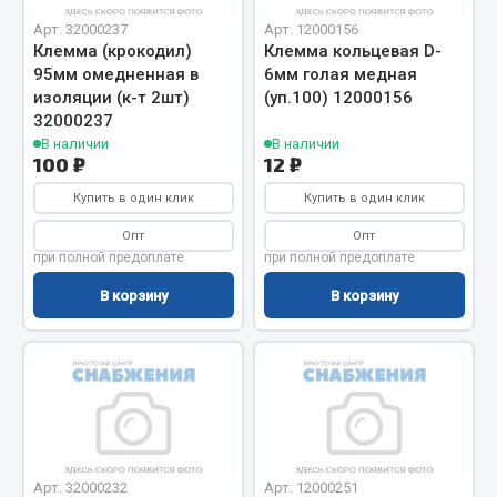
Показать ещё
Арт. 32000237
Арт. 12000156
Клемма (крокодил)
Клемма кольцевая D-
Весь раздел
95мм омедненная в
6мм голая медная
изоляции (к-т 2шт)
(уп.100) 12000156
32000237
Автомобильная электрика
В наличии
В наличии
100 ₽
12 ₽
Автолампы
Купить в один клик
Купить в один клик
Блоки реле и предохранителей
Опт
Опт
Вилки нагрузочные
при полной предоплате
при полной предоплате
Выключатели и переключатели клавишные
В корзину
В корзину
Выключатели кнопочные
Выключатель массы
Изолента
Показать ещё
Весь раздел
Арт. 32000232
Арт. 12000251