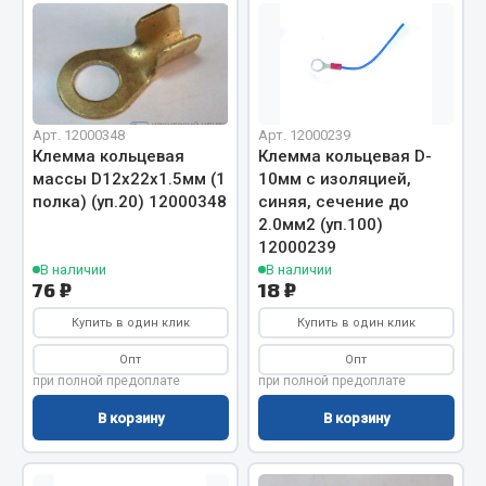
Вымпела
Показать ещё
Весь раздел
Арт. 12000348
Арт. 12000239
Клемма кольцевая
Клемма кольцевая D-
Смазочные материалы
массы D12х22х1.5мм (1
10мм с изоляцией,
полка) (уп.20) 12000348
синяя, сечение до
2.0мм2 (уп.100)
Масла
12000239
Охладжающие жидкости
В наличии
В наличии
Технические жидкости
76 ₽
18 ₽
Купить в один клик
Купить в один клик
Весь раздел
Опт
Опт
при полной предоплате
при полной предоплате
МЕТИЗЫ
В корзину
В корзину
Болты
Гайки