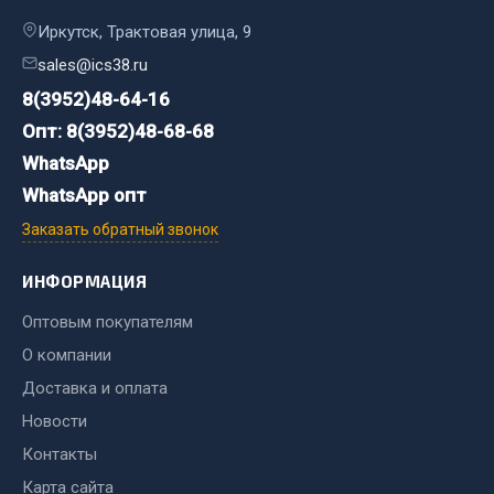
Стропы
Иркутск, Трактовая улица, 9
Стяжки
Тросы
sales@ics38.ru
8(3952)48-64-16
Весь раздел
Опт: 8(3952)48-68-68
WhatsApp
Автохимия
WhatsApp опт
Заказать обратный звонок
3 ton
Abro
ИНФОРМАЦИЯ
Agat auto
Оптовым покупателям
Alteco
О компании
Aвтосил
Доставка и оплата
Chevron
Новости
Cosmo
Контакты
Показать ещё
Карта сайта