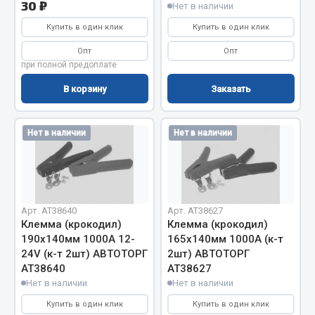
Система выпуска газа
30 ₽
Нет в наличии
Система охлаждения
Купить в один клик
Купить в один клик
Коробка передач
Опт
Опт
Рулевое управление
при полной предоплате
Тормозная система
В корзину
Заказать
Показать ещё
Нет в наличии
Нет в наличии
Весь раздел
Запчасти HOWO
Арт. AT38640
Арт. AT38627
Тормозная система
Клемма (крокодил)
Клемма (крокодил)
Двигатель
190х140мм 1000А 12-
165х140мм 1000А (к-т
24V (к-т 2шт) АВТОТОРГ
2шт) АВТОТОРГ
Подвеска
АТ38640
АТ38627
Система питания
Нет в наличии
Нет в наличии
Система выпуска газа
Купить в один клик
Купить в один клик
Система охлаждения