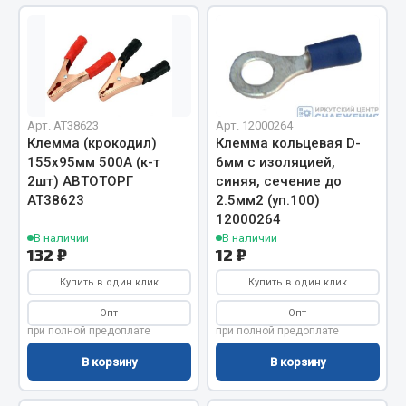
Отопители салона, подогреватели
Автономные воздушные отопители
Жидкостные подогреватели
Отопители салона
Арт. AT38623
Арт. 12000264
Подогреватели тосола
Клемма (крокодил)
Клемма кольцевая D-
155х95мм 500А (к-т
6мм с изоляцией,
Весь раздел
2шт) АВТОТОРГ
синяя, сечение до
АТ38623
2.5мм2 (уп.100)
12000264
Автотовары
В наличии
В наличии
132 ₽
12 ₽
Автозвук
Купить в один клик
Купить в один клик
Автокаталоги
Опт
Опт
Аксессуары автомобильные
при полной предоплате
при полной предоплате
Аптечки и знаки автомобильные
В корзину
В корзину
Брызговики
Вентиляторы кабины