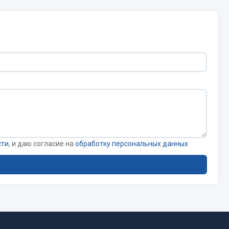
Сварочное оборудование
Сварочные материалы
Весь раздел
Автохимия
ы
сти
, и даю согласие на
обработку персональных данных
3 ton
Abro
Agat auto
Alteco
Aвтосил