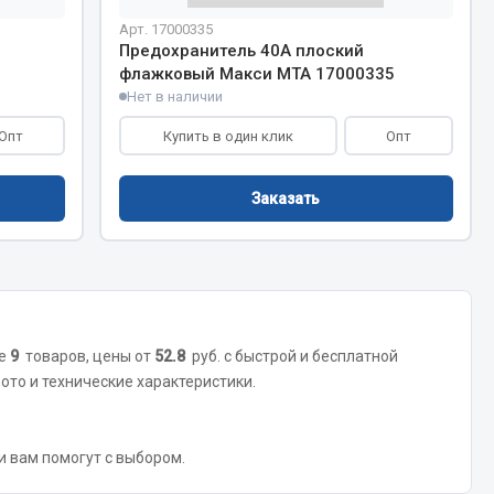
Арт. 17000335
Тормозная система
Предохранитель 40А плоский
флажковый Макси МТА 17000335
Двигатель
Нет в наличии
Подвеска
Опт
Система питания
Купить в один клик
Опт
Система выпуска газа
Система охлаждения
Заказать
Сцепление
Показать ещё
Весь раздел
ше
9
товаров, цены от
52.8
руб. с быстрой и бесплатной
ото и технические характеристики.
Всё для сварки
Газосварка
 и вам помогут с выбором.
Маски, краги сварщика