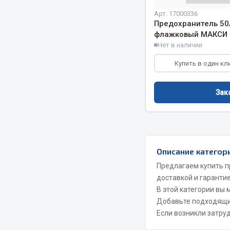
Арт. 17000336
Двигатель
Система питания
Предохранитель 50
флажковый МАКСИ 
Мост задн
Подвеска
Нет в наличии
Система п
Тормозная система
Система вы
Двери
Купить в один кл
Система о
Окно ветровое
Сцепление
Двигатель
Зак
Тормозная
Электрооборудование
Показать ещё
Весь раздел
Весь раздел
Описание категор
Предлагаем купить п
доставкой и гарантие
Запча
Запчасти SHAANXI (SHACMAN)
В этой категории вы
Добавьте подходящ
Подвеска
Система питания
Если возникли затру
Двигатель
Тормозная система