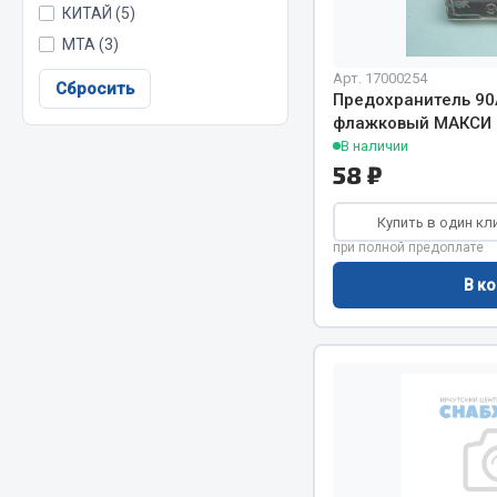
КИТАЙ (5)
МТА (3)
Весь раздел
Весь раздел
Арт. 17000254
Сбросить
Предохранитель 90
флажковый МАКСИ 
В наличии
МЕТИЗЫ
Соед
58 ₽
Болты
Camozzi
Купить в один кл
Гайки
Адаптеры 
при полной предоплате
Кольца стопорные
Тройники
В ко
Пресс-масленки
Трубки, му
Пробки
Угольники
Пружины
Фитинги
Хомуты
Штуцеры
Показать ещё
Весь раздел
Весь раздел