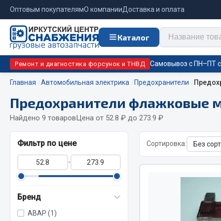
Оптовым покупателям
О компании
Доставка и оплата
Каталог
Самовывоз с ПН–ПТ с 
Ремонт и диагностика форсунок и ТНВД
Главная
Автомобильная электрика
Предохранители
Предох
Предохранители флажковые 
Отопи
Цепи противоскольжения
подо
Найдено 9 товаров
Цена от 52.8 ₽ до 273.9 ₽
Автономны
ЦЕПИ РОССИЯ
Фильтр по цене
Сортировка:
Жидкостны
ЦЕПИ BOHU (Китай)
-
Отопители
Изготовление цепей на колеса BOHU
Подогрева
QITONG
Бренд
АВАР (1)