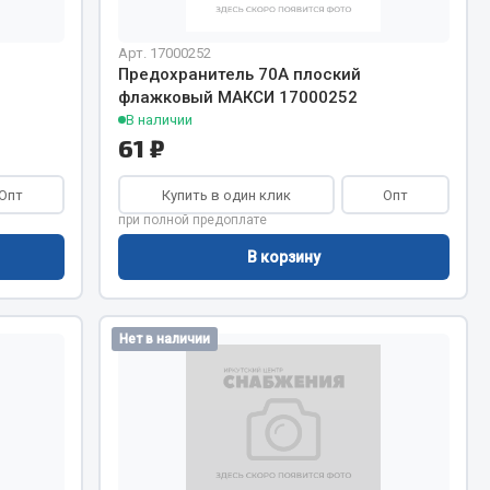
Арт. 17000252
Запчасти КамАЗ
цепы
Предохранитель 70А плоский
флажковый МАКСИ 17000252
Двигатель
епов
В наличии
Система питания
61 ₽
Система выпуска газа
Опт
Купить в один клик
Опт
Система охлаждения
при полной предоплате
Сцепление
В корзину
Коробка передач
Коробка передач ZF
Нет в наличии
Показать ещё
Весь раздел
Запчасти HOWO