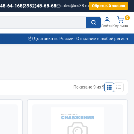
)48-64-16
8(3952)48-68-68
sales@ics38.ru
Обратный звонок
0
Войти
Корзина
📦 Доставка по России · Отправим в любой регион
Смазочные материалы
Масла
Показано 9 из 9
Охладжающие жидкости
Технические жидкости
ьные