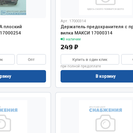
Показать ещё
Весь раздел
Арт. 17000314
А плоский
Держатель предохранителя с п
17000254
вилка МАКСИ 17000314
В наличии
инительные элементы
Инструмент
249 ₽
Автомобильный инструмент
ик
Опт
Купить в один клик
и переходники
Измерительный инструмент
при полной предоплате
Крепежный инструмент
рзину
В корзину
фты, гайки
Режущий инструмент
Силовое оборудование
Слесарный инструмент
Столярный инструмент
Показать ещё
Весь раздел