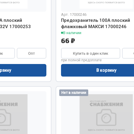
Арт. 17000246
Запчасти на полупри
обильная электрика
А плоский
Предохранитель 100А плоский
32V 17000253
флажковый МАКСИ 17000246
Амортизаторы для полуприц
В наличии
ы
66 ₽
 и предохранителей
рузочные
ик
Опт
Купить в один клик
ли и переключатели
при полной предоплате
е
рзину
В корзину
ли кнопочные
ль массы
Нет в наличии
Показать ещё
Весь раздел
сти Урал
Запчасти ЯМЗ