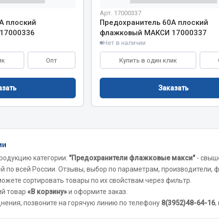
Арт. 17000337
Двигатель
А плоский
Предохранитель 60А плоский
17000336
флажковый МАКСИ 17000337
ий
Система питания
Нет в наличии
итания
Система выпуска газа
пуска газа
ик
Опт
Купить в один клик
Система охлаждения
хлаждения
Коробка передач
азать
Рулевое управление
Заказать
 система
Тормозная система
Показать ещё
Показать ещё
Весь раздел
ии
родукцию категории:
"Предохранители флажковые макси"
- свы
й по всей России. Отзывы, выбор по параметрам, производители, ф
сти FAW
Фильтры
 можете сортировать товары по их свойствам через фильтр.
ий товар
«В корзину»
и оформите заказ.
JSB
днения, позвоните на горячую линию по телефону
8(3952)48-64-16
,
Mann-filter