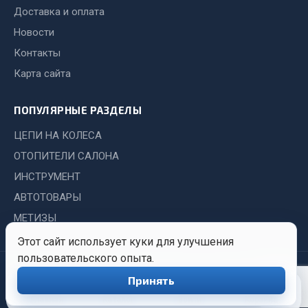
Автохимия для шиномонтажа
Доставка и оплата
Вентили
Новости
Инструмент и оборудование для шиномонтжа
Контакты
Материалы для ремонта шин и камер
Карта сайта
Весь раздел
ПОПУЛЯРНЫЕ РАЗДЕЛЫ
ЦЕПИ НА КОЛЕСА
Садовый инвентарь
ОТОПИТЕЛИ САЛОНА
ИНСТРУМЕНТ
Весь раздел
АВТОТОВАРЫ
МЕТИЗЫ
Аккумуляторы
Этот сайт использует куки для улучшения
пользовательского опыта.
ТАВ
© 2026 Иркутский Центр
Политика
Обработка
Принять
0
ЯМАЛ
Снабжения. Все права
конфиденциальности
персональных
защищены.
данных
Главная
Каталог
Войти
Корзина
Solite