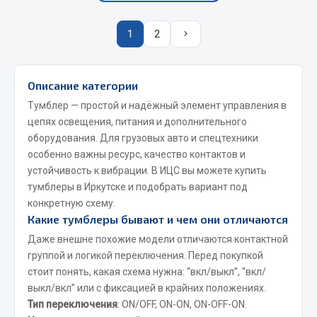
Весь раздел
1
2
Запчасти FAW
Подвеска
Описание категории
Двигатель
Тумблер — простой и надёжный элемент управления в
Система охлаждения
цепях освещения, питания и дополнительного
оборудования. Для грузовых авто и спецтехники
Сцепление
особенно важны ресурс, качество контактов и
Ось передняя
устойчивость к вибрации. В ИЦС вы можете купить
Тормозная система
тумблеры в Иркутске и подобрать вариант под
Электрооборудование
конкретную схему.
Какие тумблеры бывают и чем они отличаются
Показать ещё
Даже внешне похожие модели отличаются контактной
группой и логикой переключения. Перед покупкой
Весь раздел
стоит понять, какая схема нужна: “вкл/выкл”, “вкл/
выкл/вкл” или с фиксацией в крайних положениях.
Тип переключения
Фильтры
: ON/OFF, ON-ON, ON-OFF-ON.