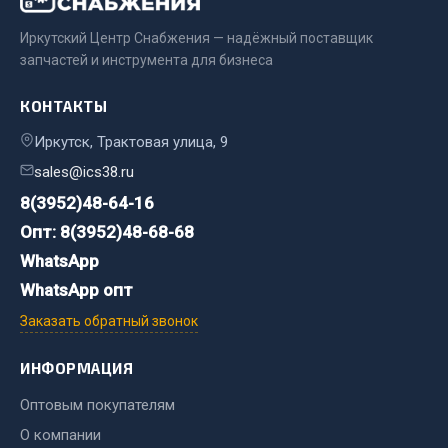
Весь раздел
Иркутский Центр Снабжения — надёжный поставщик
запчастей и инструмента для бизнеса
Хозтовары
КОНТАКТЫ
Горелки, баллоны, плитки газовые
Иркутск, Трактовая улица, 9
Замки
sales@ics38.ru
Лампы паяльные, керосиновые
8(3952)48-64-16
Сантехника
Опт: 8(3952)48-68-68
Спецодежда
WhatsApp
Лестницы, стремянки
WhatsApp опт
Товары для дома
Заказать обратный звонок
Весь раздел
ИНФОРМАЦИЯ
Шиномонтаж
Оптовым покупателям
О компании