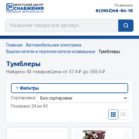
Позвонить
8(3952)48-64-16
Главная
Автомобильная электрика
Выключатели и переключатели клавишные
Тумблеры
Тумблеры
Цепи противоскольжения
Найдено 43 товаров
Цена от 37.4 ₽ до 555.5 ₽
ЦЕПИ РОССИЯ
Фильтры
ЦЕПИ BOHU (Китай)
Сортировка:
Изготовление цепей на колеса BOHU
Показано 24 из 43
QITONG
ef60c285d8fd)
Весь раздел