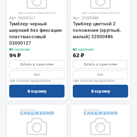
Двигатель
Арт. 03000127
Арт. 32000486
Мост задний
Тумблер черный
Тумблер цветной 2
Система питания
широкий без фиксации
положения (круглый,
пластмассовый
малый) 32000486
Система выпуска газа
03000127
Система охлаждения
В наличии
В наличии
Сцепление
94 ₽
62 ₽
Тормозная система
Купить в один клик
Купить в один клик
Показать ещё
Опт
Опт
при полной предоплате
при полной предоплате
Весь раздел
В корзину
В корзину
Запчасти ЯМЗ
Двигатель
Система питания