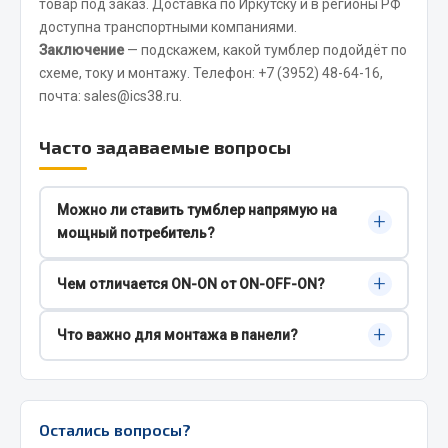
товар под заказ. Доставка по Иркутску и в регионы РФ
Сварочные материалы
доступна транспортными компаниями.
Заключение
— подскажем, какой тумблер подойдёт по
Весь раздел
схеме, току и монтажу. Телефон:
+7 (3952) 48-64-16
,
почта:
sales@ics38.ru
.
CUMMINS HAFFEN
Часто задаваемые вопросы
Весь раздел
Можно ли ставить тумблер напрямую на
+
мощный потребитель?
Подшипники
Если нагрузка близка к пределу тумблера, лучше
+
Чем отличается ON-ON от ON-OFF-ON?
включать потребитель через реле. Так контакты
будут меньше греться, а ресурс станет выше.
ON-ON переключает между двумя цепями без
+
Весь раздел
Что важно для монтажа в панели?
“нейтрали”. ON-OFF-ON имеет среднее
положение “выкл”, что удобнее для режимов и
Проверьте посадочный диаметр, длину резьбы и
диагностики.
тип клемм. В вибронагруженных местах
Стяжки, тросы, канаты
выбирайте надёжные клеммы и аккуратную
Остались вопросы?
фиксацию проводки.