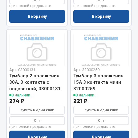
Показать ещё
при полной предоплате
при полной предоплате
Весь раздел
В корзину
В корзину
Автомобильная электрика
Автолампы
Блоки реле и предохранителей
Вилки нагрузочные
Арт. 03000131
Арт. 32000259
Тумблер 2 положения
Тумблер 3 положения
Выключатели и переключатели клавишные
30А, 3 контакта с
15А 3 контакта мини
Выключатели кнопочные
подсветкой, 03000131
32000259
Выключатель массы
В наличии
В наличии
274 ₽
221 ₽
Изолента
Купить в один клик
Купить в один клик
Показать ещё
Опт
Опт
Весь раздел
при полной предоплате
при полной предоплате
В корзину
В корзину