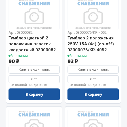
Весь раздел
Запчасти МАЗ
Арт. 03000082
Арт. 03000076/KR-4052
Тумблер цветной 2
Тумблер 2 положения
Система питания
положения пластик
250V 15A (4c) (on-off)
Подвеска
квадратный 03000082
03000076/KR-4052
Тормозная система
В наличии
В наличии
90 ₽
92 ₽
Двери
Окно ветровое
Купить в один клик
Купить в один клик
Двигатель
Опт
Опт
Электрооборудование
при полной предоплате
при полной предоплате
В корзину
В корзину
Показать ещё
Весь раздел
Запчасти Урал