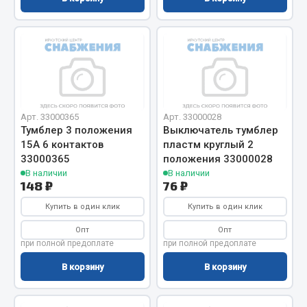
Запчасти на полуприцепы
Амортизаторы для полуприцепов
Весь раздел
Арт. 33000365
Арт. 33000028
Запчасти КамАЗ
Тумблер 3 положения
Выключатель тумблер
15А 6 контактов
пластм круглый 2
Двигатель
33000365
положения 33000028
В наличии
В наличии
Система питания
148 ₽
76 ₽
Система выпуска газа
Купить в один клик
Купить в один клик
Система охлаждения
Опт
Опт
Сцепление
при полной предоплате
при полной предоплате
Коробка передач
В корзину
В корзину
Коробка передач ZF
Показать ещё