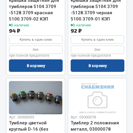
Крышка защитная для
Крышка защитная для
тумблеров 5104.3709
тумблеров 5104.3709
Кольца стопорные
-5128.3709 красная
-5128.3709 черная
Пресс-масленки
5100.3709-02 КЭП
5100.3709-01 КЭП
Пробки
В наличии
В наличии
94 ₽
92 ₽
Пружины
Хомуты
Купить в один клик
Купить в один клик
Опт
Опт
Показать ещё
при полной предоплате
при полной предоплате
Весь раздел
В корзину
В корзину
Соединительные элементы
Camozzi
Адаптеры и переходники
Тройники
Арт. 03000095
Арт. 03000078
Трубки, муфты, гайки
Тумблер цветной
Тумблер 2 положения
круглый D-16 (без
металл, 03000078
Угольники