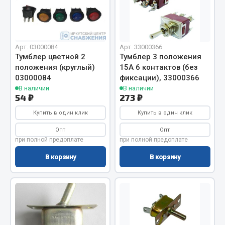
Отопители салона, подогреватели
Автономные воздушные отопители
Жидкостные подогреватели
Арт. 03000084
Арт. 33000366
Тумблер цветной 2
Тумблер 3 положения
Отопители салона
положения (круглый)
15А 6 контактов (без
Подогреватели тосола
03000084
фиксации), 33000366
В наличии
В наличии
Весь раздел
54 ₽
273 ₽
Купить в один клик
Купить в один клик
Автотовары
Опт
Опт
при полной предоплате
при полной предоплате
Автозвук
В корзину
В корзину
Автокаталоги
Аксессуары автомобильные
Аптечки и знаки автомобильные
Брызговики
Вентиляторы кабины