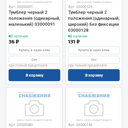
Система выпуска газа
Арт. 03000091
Арт. 03000128
Система охлаждения
Тумблер черный 2
Тумблер черный 2
Коробка передач
положения (одинарный,
положения (одинарный,
маленький) 03000091
широкий) без фиксации
Рулевое управление
03000128
Тормозная система
В наличии
В наличии
36 ₽
131 ₽
Показать ещё
Купить в один клик
Купить в один клик
Весь раздел
Опт
Опт
при полной предоплате
при полной предоплате
Запчасти HOWO
В корзину
В корзину
Тормозная система
Двигатель
Подвеска
Система питания
Система выпуска газа
Арт. 03000083
Арт. 03000146
Система охлаждения