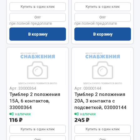
Весь раздел
Купить в один клик
Купить в один клик
Опт
Опт
Цепи подъёмные
при полной предоплате
при полной предоплате
В корзину
В корзину
Весь раздел
РТИ
Кольца уплотнительные
Лента конвейерная
Арт. 33000364
Арт. 03000144
Тумблер 2 положения
Тумблер 2 положения
Манжеты
15А, 6 контактов,
20А, 3 контакта с
Паронит
33000364
подсветкой, 03000144
Патрубки
В наличии
В наличии
116 ₽
245 ₽
Прокладки
Рукава высокого давления
Купить в один клик
Купить в один клик
Опт
Опт