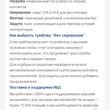
Нагрузка
: номинальный ток и запас по нагреву
контактов.
JSB
Напряжение
: чаще 12 В и 24 В для автотехники.
Mann-filter
Монтаж
: панельный, резьбовой, с колпачком или без.
Vic
Защита
: пыле- и влагозащита для тяжёлых условий
Автоторг
эксплуатации.
Как выбрать тумблер “без сюрпризов”
Дифа
Цитрон
Если тумблер включает потребитель с высоким
пусковым током, стоит учитывать нагрузку и
Фильтры DONALDSON
использовать реле. Это продлевает срок службы
Показать ещё
контактов и снижает нагрев.
Для подбора по разделам перейдите в каталог
Весь раздел
автомобильной электрики
и в группу
выключателей и
переключателей
. Для защиты цепи полезно добавить
предохранители
.
Всё для сварки
Поставка и поддержка ИЦС
Мы работаем с 2004 года и поддерживаем широкий
Газосварка
ассортимент для грузовых автомобилей. На складах —
Маски, краги сварщика
более 15 000 позиций, а при необходимости привозим
Сварочное оборудование