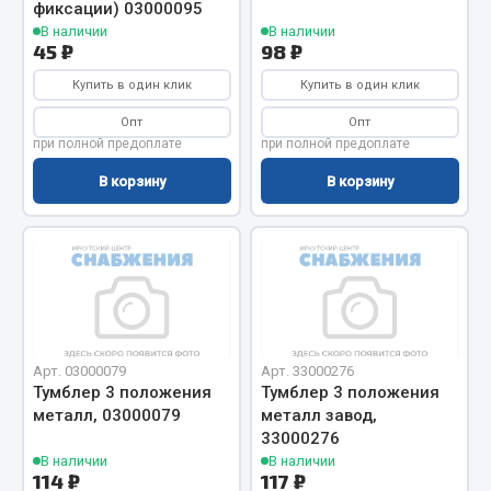
фиксации) 03000095
Фитинги
В наличии
В наличии
45 ₽
98 ₽
Штуцеры
Купить в один клик
Купить в один клик
Весь раздел
Опт
Опт
при полной предоплате
при полной предоплате
Инструмент
В корзину
В корзину
Автомобильный инструмент
Измерительный инструмент
Крепежный инструмент
Режущий инструмент
Силовое оборудование
Арт. 03000079
Арт. 33000276
Слесарный инструмент
Тумблер 3 положения
Тумблер 3 положения
Столярный инструмент
металл, 03000079
металл завод,
33000276
Показать ещё
В наличии
В наличии
114 ₽
117 ₽