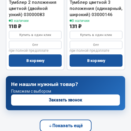
Тумблер 2 положения
Тумблер цветной 3
Сцепление
цветной (двойной
положения (одинарный,
узкий) 03000083
широкий) 03000146
Показать ещё
В наличии
В наличии
118 ₽
131 ₽
Весь раздел
Купить в один клик
Купить в один клик
Опт
Опт
Запчасти SHAANXI (SHACMAN)
при полной предоплате
при полной предоплате
В корзину
В корзину
Система питания
Тормозная система
Колеса и шины
Не нашли нужный товар?
Система охлаждения
Поможем с выбором
Подвеска
Заказать звонок
Кабина
Оперение кабины
Показать ещё
Показать ещё