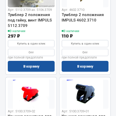
Вымпела
Арт. 5112.3709 ан. 5106.3709
Арт. 4602.3710
Показать ещё
Тумблер 2 положения
Тумблер 2 положения
под гайку, винт IMPULS
IMPULS 4602.3710
Весь раздел
5112.3709
В наличии
В наличии
297 ₽
110 ₽
Смазочные материалы
Купить в один клик
Купить в один клик
Опт
Опт
Масла
при полной предоплате
при полной предоплате
Охладжающие жидкости
В корзину
В корзину
Технические жидкости
Весь раздел
МЕТИЗЫ
Болты
Арт. 5100.3709-02
Арт. 5100.3709-01
Гайки