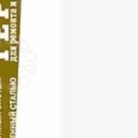
Запчасти на полупри
обильная электрика
Амортизаторы для полуприц
ы
 и предохранителей
рузочные
ли и переключатели
е
ли кнопочные
ль массы
Показать ещё
Весь раздел
сти Урал
Запчасти ЯМЗ