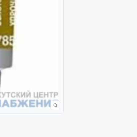
Двигатель
ий
Система питания
итания
Система выпуска газа
пуска газа
Система охлаждения
хлаждения
Коробка передач
Рулевое управление
 система
Тормозная система
Показать ещё
Показать ещё
Весь раздел
сти FAW
Фильтры
JSB
Mann-filter