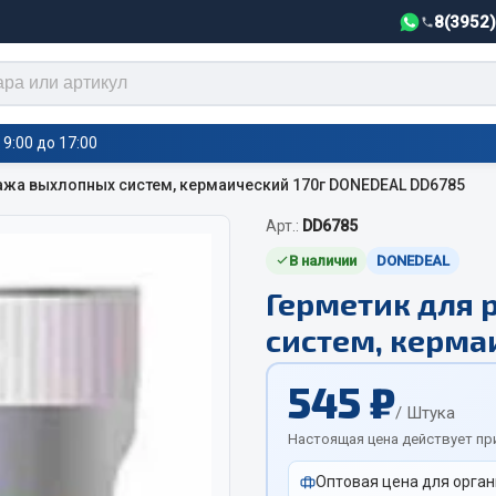
8(3952
9:00 до 17:00
ажа выхлопных систем, кермаический 170г DONEDEAL DD6785
Арт.:
DD6785
тели салона,
Автотовары
греватели
В наличии
DONEDEAL
Герметик для 
Автозвук
е воздушные отопители
систем, керма
Автокаталоги
е подогреватели
Аксессуары автомобильные
 салона
545 ₽
Аптечки и знаки автомобил
тели тосола
/ Штука
Брызговики
Настоящая цена действует пр
Вентиляторы кабины
Оптовая цена для орган
Вымпела