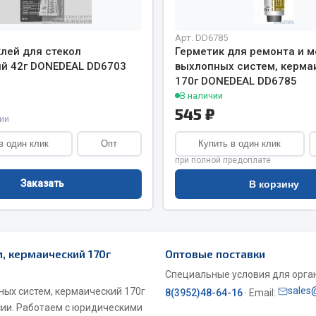
Арт. DD6785
клей для стекол
Герметик для ремонта и 
й 42г DONEDEAL DD6703
выхлопных систем, керма
170г DONEDEAL DD6785
В наличии
545 ₽
ии
в один клик
Опт
Купить в один клик
при полной предоплате
Заказать
В корзину
, кермаический 170г
Оптовые поставки
Специальные условия для органи
sales
ых систем, кермаический 170г
8(3952)48-64-16
· Email:
сии. Работаем с юридическими