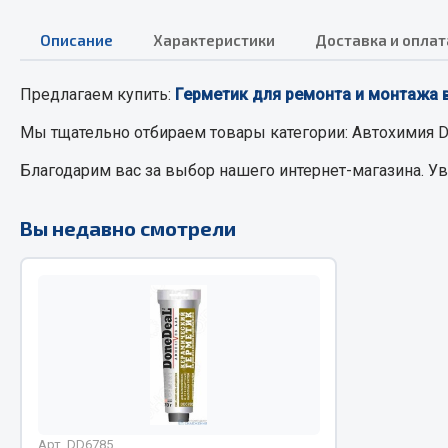
Система о
Колеса и шины
Сцепление
Система охлаждения
Описание
Характеристики
Доставка и оплат
Ось перед
Подвеска
Тормозная
Кабина
Предлагаем купить:
Герметик для ремонта и монтажа 
Электрооб
Оперение кабины
Мы тщательно отбираем товары категории:
Автохимия D
Показать ещё
Благодарим вас за выбор нашего интернет-магазина. У
Весь раздел
Весь раздел
Вы недавно смотрели
Подш
CUMMINS HAFFEN
Весь раздел
Весь раздел
Арт. DD6785