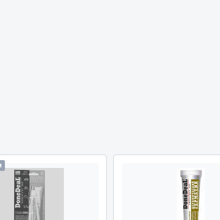
Весь раздел
Садовый инвентарь
монтаж
 для шиномонтажа
Весь раздел
т и оборудование для
жа
и
 для ремонта шин и камер