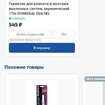
Герметик для ремонта и монтажа
выхлопных систем, кермаический
170г DONEDEAL DD6785
В наличии
545 ₽
Купить в один клик
Опт
при полной предоплате
Хозтовары
Шино
В корзину
Горелки, баллоны, плитки газовые
Автохимия
Замки
Вентили
Похожие товары
Лампы паяльные, керосиновые
Инструмен
Сантехника
шиномонт
Нет в наличи
Спецодежда
Материалы
Лестницы, стремянки
Товары для дома