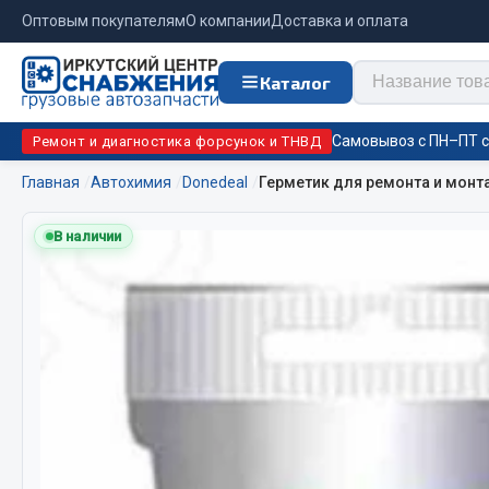
Оптовым покупателям
О компании
Доставка и оплата
Каталог
Самовывоз с ПН–ПТ с 
Ремонт и диагностика форсунок и ТНВД
Главная
Автохимия
Donedeal
Герметик для ремонта и монт
Отопи
В наличии
Цепи противоскольжения
подо
Автономны
ЦЕПИ РОССИЯ
Жидкостны
ЦЕПИ BOHU (Китай)
Отопители
Изготовление цепей на колеса BOHU
Подогрева
QITONG