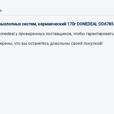
хлаждения
Vic
а
Автоторг
няя
Дифа
 система
выхлопных систем, кермаический 170г DONEDEAL DD6785
Цитрон
орудование
Фильтры DONALDSON
onedeal
у проверенных поставщиков, чтобы гарантировать 
Показать ещё
Показать ещё
верены, что вы останетесь довольны своей покупкой!
Весь раздел
ипники
Стяжки, тросы, канат
Стропы
Стяжки
Тросы