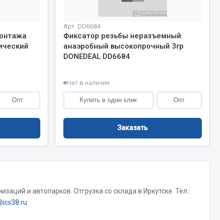
Показать ещё
Весь раздел
Арт. DD6684
монтажа
Фиксатор резьбы неразъемный
ический
анаэробный высокопрочный 3гр
DONEDEAL DD6684
Нет в наличии
Опт
Купить в один клик
Опт
Заказать
заций и автопарков. Отгрузка со склада в Иркутске. Тел.:
@ics38.ru