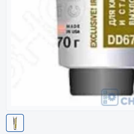
Двигатель
Система питания
Мост задн
Подвеска
Система п
Тормозная система
Система вы
Двери
Система о
Окно ветровое
Сцепление
Двигатель
Тормозная
Электрооборудование
Показать ещё
Весь раздел
Весь раздел
Запча
Запчасти SHAANXI (SHACMAN)
Подвеска
Система питания
Двигатель
Тормозная система