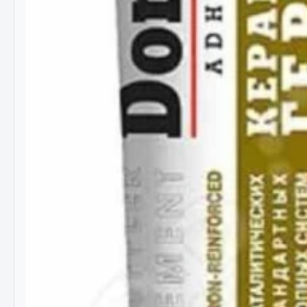
РТИ
Автом
Кольца уплотнительные
Автоламп
Лента конвейерная
Блоки реле
Манжеты
Вилки наг
Паронит
Выключате
Патрубки
клавишны
Прокладки
Выключате
Рукава высокого давления
Выключате
Изолента
Показать ещё
Весь раздел
Весь раздел
Запча
Запчасти МАЗ