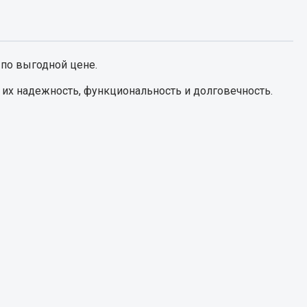
Сварочное оборудование
Сварочные материалы
по выгодной цене.
их надежность, функциональность и долговечность.
Весь раздел
Автохимия
ы
3 ton
Abro
Agat auto
Alteco
Aвтосил