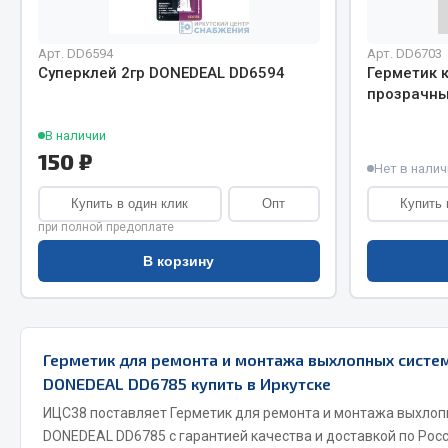
Весь раздел
Весь раздел
Арт. DD6594
Арт. DD6703
Суперклей 2гр DONEDEAL DD6594
Герметик 
прозрачны
Прочий инструмент
В наличии
150 ₽
Ящики для инструмента и органайзеры
Нет в налич
Сумки для инструмента
Купить в один клик
Опт
Купить 
Хозяйственные товары
при полной предоплате
Пушки тепловые
В корзину
Весь раздел
Герметик для ремонта и монтажа выхлопных систем
DONEDEAL DD6785 купить в Иркутске
ИЦС38 поставляет Герметик для ремонта и монтажа выхлопн
DONEDEAL DD6785 с гарантией качества и доставкой по Рос