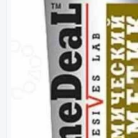
Весь раздел
Весь раздел
МЕТИЗЫ
Соед
Болты
Camozzi
Гайки
Адаптеры 
Кольца стопорные
Тройники
Пресс-масленки
Трубки, му
Пробки
Угольники
Пружины
Фитинги
Хомуты
Штуцеры
Показать ещё
Весь раздел
Весь раздел