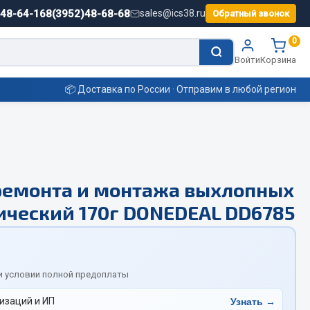
)48-64-16
8(3952)48-68-68
sales@ics38.ru
Обратный звонок
0
Войти
Корзина
📦 Доставка по России · Отправим в любой регион
Смазочные материалы
ремонта и монтажа выхлопных
Масла
ический 170г DONEDEAL DD6785
Охладжающие жидкости
Технические жидкости
ьные
и условии полной предоплаты
изаций и ИП
Узнать →