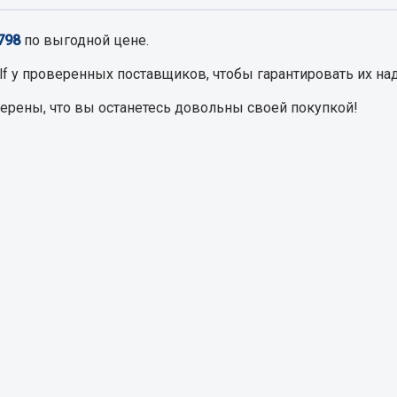
798
по выгодной цене.
Запчасти на полупри
обильная электрика
lf
у проверенных поставщиков, чтобы гарантировать их на
Амортизаторы для полуприц
ы
верены, что вы останетесь довольны своей покупкой!
 и предохранителей
рузочные
ли и переключатели
е
ли кнопочные
ль массы
Показать ещё
Весь раздел
сти Урал
Запчасти ЯМЗ