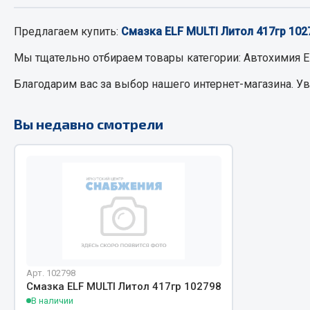
Предлагаем купить:
Смазка ELF MULTI Литол 417гр 102
РТИ
Автом
Мы тщательно отбираем товары категории:
Автохимия E
Кольца уплотнительные
Автоламп
Благодарим вас за выбор нашего интернет-магазина. У
Лента конвейерная
Блоки реле
Манжеты
Вилки наг
Вы недавно смотрели
Паронит
Выключате
Патрубки
клавишны
Прокладки
Выключате
Рукава высокого давления
Выключате
Изолента
Показать ещё
Весь раздел
Весь раздел
Арт. 102798
Смазка ELF MULTI Литол 417гр 102798
В наличии
Запча
Запчасти МАЗ