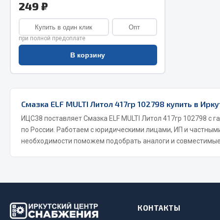
249 ₽
Двигатель
Система питания
Купить в один клик
Опт
Мост задн
Подвеска
при полной предоплате
Система п
Тормозная система
В корзину
Система вы
Двери
Система о
Окно ветровое
Сцепление
Двигатель
Тормозная
Электрооборудование
Смазка ELF MULTI Литол 417гр 102798 купить в Ирку
ИЦС38 поставляет Смазка ELF MULTI Литол 417гр 102798 с г
Показать ещё
по России. Работаем с юридическими лицами, ИП и частным
необходимости поможем подобрать аналоги и совместимые
Весь раздел
Весь раздел
Запча
Запчасти SHAANXI (SHACMAN)
Подвеска
Система питания
КОНТАКТЫ
Двигатель
Тормозная система