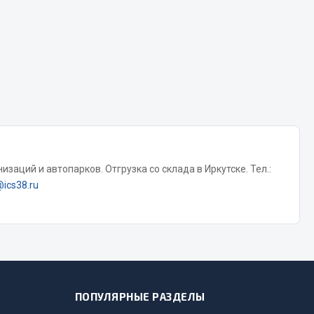
Тормозная система
Двигатель
Подвеска
Система питания
Система выпуска газа
Система охлаждения
Сцепление
заций и автопарков. Отгрузка со склада в Иркутске. Тел.:
Показать ещё
@ics38.ru
Весь раздел
Всё для сварки
Газосварка
ПОПУЛЯРНЫЕ РАЗДЕЛЫ
Маски, краги сварщика