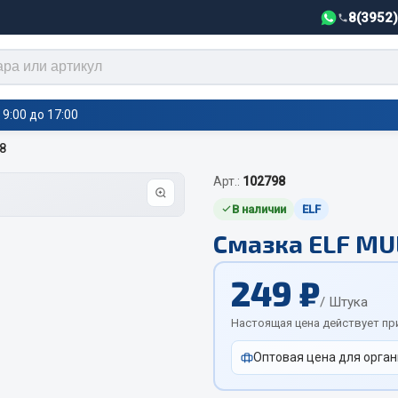
8(3952
9:00 до 17:00
8
Арт.:
102798
тели салона,
Автотовары
греватели
В наличии
ELF
Смазка ELF MUL
Автозвук
е воздушные отопители
Автокаталоги
е подогреватели
249 ₽
Аксессуары автомобильные
 салона
/ Штука
Аптечки и знаки автомобил
тели тосола
Настоящая цена действует пр
Брызговики
Оптовая цена для орган
Вентиляторы кабины
Вымпела