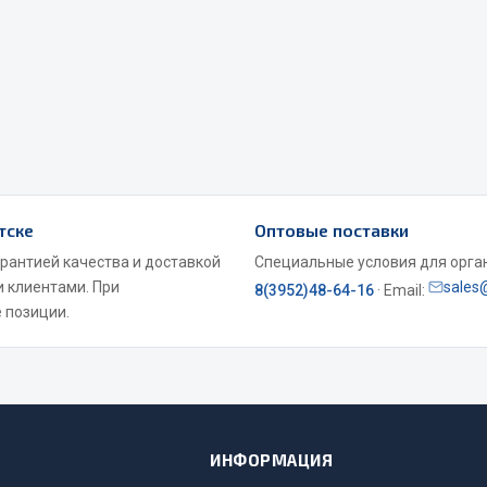
Двигатель
ий
Система питания
итания
Система выпуска газа
пуска газа
Система охлаждения
хлаждения
Коробка передач
Рулевое управление
 система
Тормозная система
тске
Оптовые поставки
арантией качества и доставкой
Специальные условия для органи
Показать ещё
Показать ещё
и клиентами. При
sales
8(3952)48-64-16
· Email:
 позиции.
Весь раздел
сти FAW
Фильтры
JSB
ИНФОРМАЦИЯ
Mann-filter