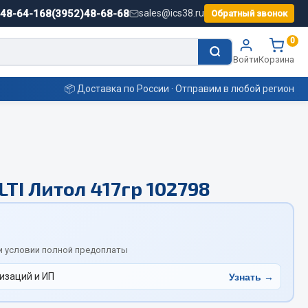
)48-64-16
8(3952)48-68-68
sales@ics38.ru
Обратный звонок
0
Войти
Корзина
📦 Доставка по России · Отправим в любой регион
Смазочные материалы
TI Литол 417гр 102798
Масла
Охладжающие жидкости
Технические жидкости
ьные
и условии полной предоплаты
изаций и ИП
Узнать →