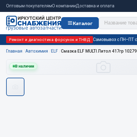
Оптовым покупателям
О компании
Доставка и оплата
Каталог
Самовывоз с ПН–ПТ с 
Ремонт и диагностика форсунок и ТНВД
Главная
Автохимия
ELF
Смазка ELF MULTI Литол 417гр 10279
Отопи
В наличии
Цепи противоскольжения
подо
Автономны
ЦЕПИ РОССИЯ
Жидкостны
ЦЕПИ BOHU (Китай)
Отопители
Изготовление цепей на колеса BOHU
Подогрева
QITONG