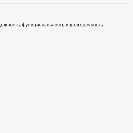
Запчасти КамАЗ
цепы
дежность, функциональность и долговечность.
Двигатель
епов
Система питания
Система выпуска газа
Система охлаждения
Сцепление
Коробка передач
Коробка передач ZF
Показать ещё
Весь раздел
Запчасти HOWO