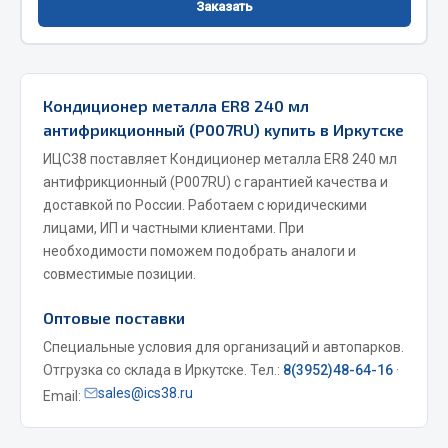
Заказать
Фитинги
Штуцеры
Весь раздел
Кондиционер металла ER8 240 мл
антифрикционный (P007RU) купить в Иркутске
Инструмент
ИЦС38 поставляет Кондиционер металла ER8 240 мл
антифрикционный (P007RU) с гарантией качества и
доставкой по России. Работаем с юридическими
Автомобильный инструмент
лицами, ИП и частными клиентами. При
Измерительный инструмент
необходимости поможем подобрать аналоги и
Крепежный инструмент
совместимые позиции.
Режущий инструмент
Оптовые поставки
Силовое оборудование
Слесарный инструмент
Специальные условия для организаций и автопарков.
Отгрузка со склада в Иркутске. Тел.:
8(3952)48-64-16
·
Столярный инструмент
sales@ics38.ru
Email:
Показать ещё