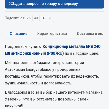
Вымпела
Задать вопрос по товару менеджеру
Показать ещё
Поделиться:
VK
WA
TG
Весь раздел
Описание
Характеристики
Доставка и оплат
Смазочные материалы
Предлагаем купить:
Кондиционер металла ER8 240
Масла
мл антифрикционный (P007RU)
по выгодной цене.
Охладжающие жидкости
Мы тщательно отбираем товары категории:
Технические жидкости
Автохимия Energy release
у проверенных
Весь раздел
поставщиков, чтобы гарантировать их надежность,
функциональность и долговечность.
МЕТИЗЫ
Благодарим вас за выбор нашего интернет-магазина.
Уверены, что вы останетесь довольны своей
Болты
покупкой!
Гайки