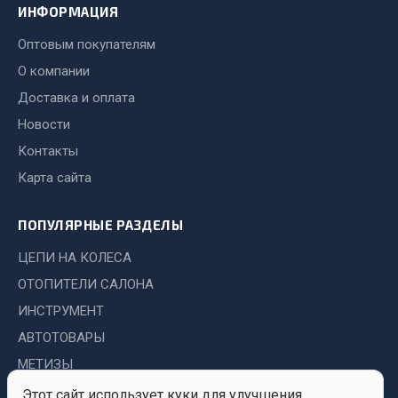
Показать ещё
ИНФОРМАЦИЯ
Весь раздел
Оптовым покупателям
О компании
Доставка и оплата
Автомобильная электрика
Новости
Автолампы
Контакты
Блоки реле и предохранителей
Карта сайта
Вилки нагрузочные
Выключатели и переключатели клавишные
ПОПУЛЯРНЫЕ РАЗДЕЛЫ
Выключатели кнопочные
ЦЕПИ НА КОЛЕСА
Выключатель массы
ОТОПИТЕЛИ САЛОНА
Изолента
ИНСТРУМЕНТ
Показать ещё
АВТОТОВАРЫ
МЕТИЗЫ
Весь раздел
Этот сайт использует куки для улучшения