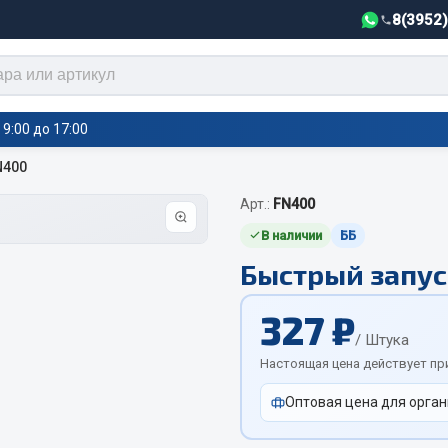
8(3952
9:00 до 17:00
N400
Арт.:
FN400
тели салона,
Автотовары
греватели
В наличии
ББ
Быстрый запу
Автозвук
е воздушные отопители
Автокаталоги
е подогреватели
327 ₽
Аксессуары автомобильные
 салона
/ Штука
Аптечки и знаки автомобил
тели тосола
Настоящая цена действует пр
Брызговики
Оптовая цена для орган
Вентиляторы кабины
Вымпела