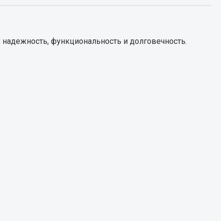
Запчасти КамАЗ
цепы
 надежность, функциональность и долговечность.
Двигатель
епов
Система питания
Система выпуска газа
Система охлаждения
Сцепление
Коробка передач
Коробка передач ZF
Показать ещё
Весь раздел
Запчасти HOWO