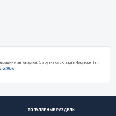
Тормозная система
Двигатель
Подвеска
Система питания
Система выпуска газа
Система охлаждения
Сцепление
заций и автопарков. Отгрузка со склада в Иркутске. Тел.:
Показать ещё
@ics38.ru
Весь раздел
Всё для сварки
Газосварка
ПОПУЛЯРНЫЕ РАЗДЕЛЫ
Маски, краги сварщика