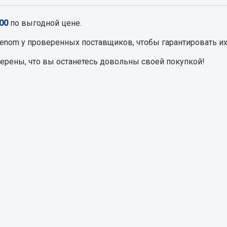
00
по выгодной цене.
Запчасти на полупри
обильная электрика
Fenom
у проверенных поставщиков, чтобы гарантировать их
Амортизаторы для полуприц
ы
верены, что вы останетесь довольны своей покупкой!
 и предохранителей
рузочные
ли и переключатели
е
ли кнопочные
ль массы
Показать ещё
Весь раздел
сти Урал
Запчасти ЯМЗ