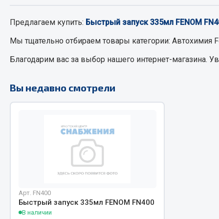
Предлагаем купить:
Быстрый запуск 335мл FENOM FN4
РТИ
Автом
Мы тщательно отбираем товары категории:
Автохимия 
Кольца уплотнительные
Автоламп
Благодарим вас за выбор нашего интернет-магазина. У
Лента конвейерная
Блоки реле
Манжеты
Вилки наг
Вы недавно смотрели
Паронит
Выключате
Патрубки
клавишны
Прокладки
Выключате
Рукава высокого давления
Выключате
Изолента
Показать ещё
Весь раздел
Весь раздел
Арт. FN400
Быстрый запуск 335мл FENOM FN400
В наличии
Запча
Запчасти МАЗ