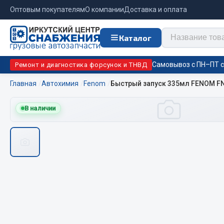
Оптовым покупателям
О компании
Доставка и оплата
Каталог
Самовывоз с ПН–ПТ с 
Ремонт и диагностика форсунок и ТНВД
Главная
Автохимия
Fenom
Быстрый запуск 335мл FENOM F
Отопи
В наличии
Цепи противоскольжения
подо
Автономны
ЦЕПИ РОССИЯ
Жидкостны
ЦЕПИ BOHU (Китай)
Отопители
Изготовление цепей на колеса BOHU
Подогрева
QITONG