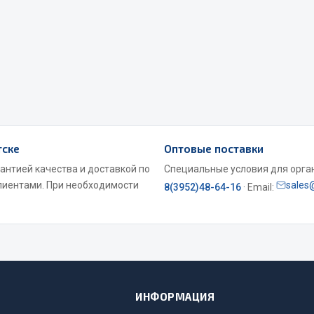
Двигатель
ий
Система питания
итания
Система выпуска газа
пуска газа
Система охлаждения
хлаждения
Коробка передач
Рулевое управление
 система
Тормозная система
тске
Оптовые поставки
антией качества и доставкой по
Специальные условия для органи
Показать ещё
Показать ещё
лиентами. При необходимости
sales
8(3952)48-64-16
· Email:
Весь раздел
сти FAW
Фильтры
JSB
ИНФОРМАЦИЯ
Mann-filter