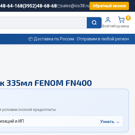
)48-64-16
8(3952)48-68-68
sales@ics38.ru
Обратный звонок
0
Войти
Корзина
📦 Доставка по России · Отправим в любой регион
Смазочные материалы
ск 335мл FENOM FN400
Масла
Охладжающие жидкости
Технические жидкости
ьные
и условии полной предоплаты
изаций и ИП
Узнать →