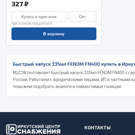
327 ₽
Двигатель
Система питания
Купить в один клик
Опт
Мост задн
Подвеска
при полной предоплате
Система п
Тормозная система
В корзину
Система вы
Двери
Система о
Окно ветровое
Сцепление
Двигатель
Тормозная
Электрооборудование
Быстрый запуск 335мл FENOM FN400 купить в Ирку
ИЦС38 поставляет Быстрый запуск 335мл FENOM FN400 с гар
Показать ещё
России. Работаем с юридическими лицами, ИП и частными к
поможем подобрать аналоги и совместимые позиции.
Весь раздел
Весь раздел
Запча
Запчасти SHAANXI (SHACMAN)
Подвеска
Система питания
КОНТАКТЫ
Двигатель
Тормозная система