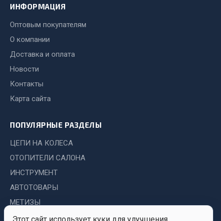
Показать ещё
ИНФОРМАЦИЯ
Весь раздел
Оптовым покупателям
О компании
Доставка и оплата
Автомобильная электрика
Новости
Автолампы
Контакты
Блоки реле и предохранителей
Карта сайта
Вилки нагрузочные
Выключатели и переключатели клавишные
ПОПУЛЯРНЫЕ РАЗДЕЛЫ
Выключатели кнопочные
ЦЕПИ НА КОЛЕСА
Выключатель массы
ОТОПИТЕЛИ САЛОНА
Изолента
ИНСТРУМЕНТ
Показать ещё
АВТОТОВАРЫ
МЕТИЗЫ
Весь раздел
Этот сайт использует куки для улучшения