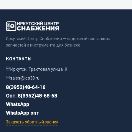
Весь раздел
Цепи подъёмные
Иркутский Центр Снабжения — надёжный поставщик
Весь раздел
запчастей и инструмента для бизнеса
КОНТАКТЫ
РТИ
Иркутск, Трактовая улица, 9
Кольца уплотнительные
sales@ics38.ru
Лента конвейерная
8(3952)48-64-16
Манжеты
Опт: 8(3952)48-68-68
Паронит
WhatsApp
Патрубки
WhatsApp опт
Прокладки
Рукава высокого давления
Заказать обратный звонок