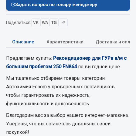
Вымпела
Задать вопрос по товару менеджеру
Показать ещё
Поделиться:
VK
WA
TG
Весь раздел
Описание
Характеристики
Доставка и оплат
Смазочные материалы
Предлагаем купить:
Рекондиционер для ГУРа а/м с
Масла
большим пробегом 250 FN864
по выгодной цене.
Охладжающие жидкости
Мы тщательно отбираем товары категории:
Технические жидкости
Автохимия Fenom
у проверенных поставщиков,
Весь раздел
чтобы гарантировать их надежность,
функциональность и долговечность.
МЕТИЗЫ
Благодарим вас за выбор нашего интернет-магазина.
Уверены, что вы останетесь довольны своей
Болты
покупкой!
Гайки