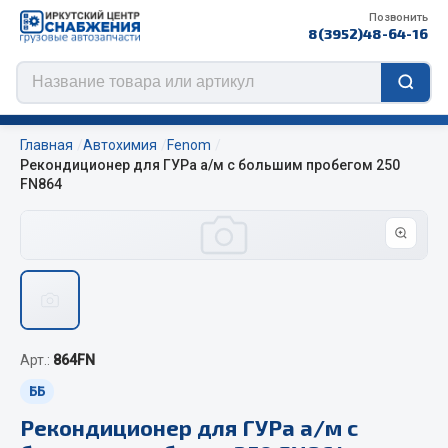
Позвонить
8(3952)48-64-16
Главная
Автохимия
Fenom
Рекондиционер для ГУРа а/м с большим пробегом 250
FN864
Цепи противоскольжения
ЦЕПИ РОССИЯ
ЦЕПИ BOHU (Китай)
Изготовление цепей на колеса BOHU
QITONG
Арт.:
864FN
ББ
Весь раздел
Рекондиционер для ГУРа а/м с