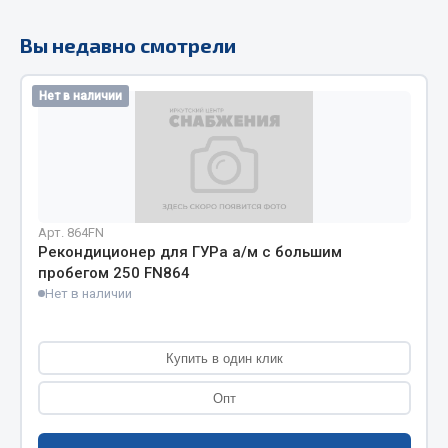
Кольца стопорные
Вы недавно смотрели
Пресс-масленки
Пробки
Нет в наличии
Пружины
Хомуты
Показать ещё
Весь раздел
Арт. 864FN
Рекондиционер для ГУРа а/м с большим
пробегом 250 FN864
Соединительные элементы
Нет в наличии
Camozzi
Адаптеры и переходники
Купить в один клик
Тройники
Опт
Трубки, муфты, гайки
Угольники