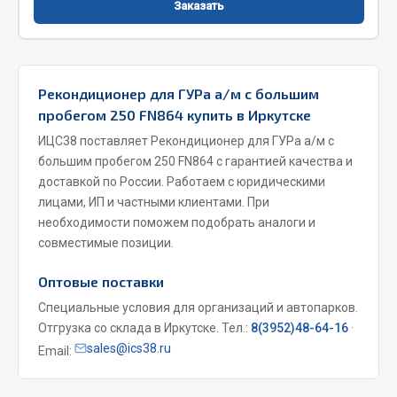
Заказать
Фитинги
Штуцеры
Весь раздел
Рекондиционер для ГУРа а/м с большим
пробегом 250 FN864 купить в Иркутске
Инструмент
ИЦС38 поставляет Рекондиционер для ГУРа а/м с
большим пробегом 250 FN864 с гарантией качества и
доставкой по России. Работаем с юридическими
Автомобильный инструмент
лицами, ИП и частными клиентами. При
Измерительный инструмент
необходимости поможем подобрать аналоги и
Крепежный инструмент
совместимые позиции.
Режущий инструмент
Оптовые поставки
Силовое оборудование
Слесарный инструмент
Специальные условия для организаций и автопарков.
Отгрузка со склада в Иркутске. Тел.:
8(3952)48-64-16
·
Столярный инструмент
sales@ics38.ru
Email:
Показать ещё