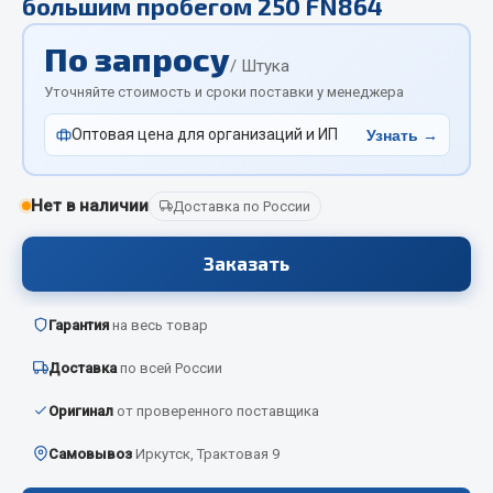
большим пробегом 250 FN864
Отопители салона, подогреватели
По запросу
Автономные воздушные отопители
/ Штука
Уточняйте стоимость и сроки поставки у менеджера
Жидкостные подогреватели
Отопители салона
Оптовая цена для организаций и ИП
Узнать →
Подогреватели тосола
Весь раздел
Нет в наличии
Доставка по России
Заказать
Автотовары
Гарантия
на весь товар
Автозвук
Автокаталоги
Доставка
по всей России
Аксессуары автомобильные
Оригинал
от проверенного поставщика
Аптечки и знаки автомобильные
Брызговики
Самовывоз
Иркутск, Трактовая 9
Вентиляторы кабины