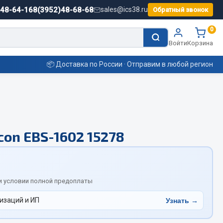
)48-64-16
8(3952)48-68-68
sales@ics38.ru
Обратный звонок
0
Войти
Корзина
📦 Доставка по России · Отправим в любой регион
Смазочные материалы
on EBS-1602 15278
Масла
Охладжающие жидкости
Технические жидкости
ьные
и условии полной предоплаты
изаций и ИП
Узнать →