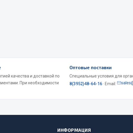
хлаждения
Vic
Автоторг
няя
Дифа
 система
Цитрон
орудование
Фильтры DONALDSON
Показать ещё
Показать ещё
Весь раздел
е
Оптовые поставки
тией качества и доставкой по
Специальные условия для органи
ипники
лиентами. При необходимости
Стяжки, тросы, канат
sales
8(3952)48-64-16
· Email:
Стропы
Стяжки
Тросы
ИНФОРМАЦИЯ