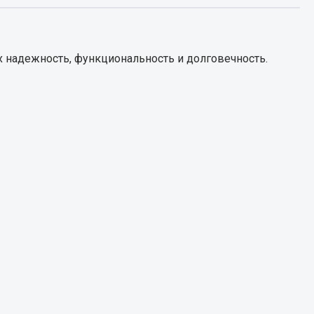
Запчасти КамАЗ
цепы
 надежность, функциональность и долговечность.
Двигатель
епов
Система питания
Система выпуска газа
Система охлаждения
Сцепление
Коробка передач
Коробка передач ZF
Показать ещё
Весь раздел
Запчасти HOWO