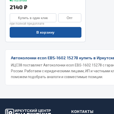
В наличии
Система о
Колеса и шины
2140 ₽
Сцепление
Система охлаждения
Ось перед
Подвеска
Купить в один клик
Опт
Тормозная
Кабина
при полной предоплате
Электрооб
Оперение кабины
В корзину
Показать ещё
Весь раздел
Весь раздел
Автоколонки econ EBS-1602 15278 купить в Иркутск
ИЦС38 поставляет Автоколонки econ EBS-1602 15278 с гаран
Подш
России. Работаем с юридическими лицами, ИП и частными к
CUMMINS HAFFEN
поможем подобрать аналоги и совместимые позиции.
Весь раздел
Весь раздел
КОНТАКТЫ