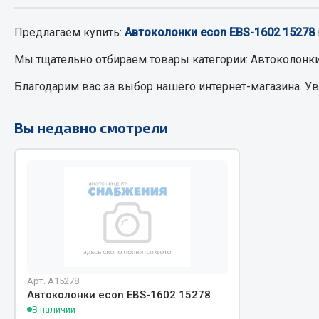
Предлагаем купить:
Автоколонки econ EBS-1602 15278
РТИ
Автом
Мы тщательно отбираем товары категории:
Автоколонки
Кольца уплотнительные
Автоламп
Благодарим вас за выбор нашего интернет-магазина. У
Лента конвейерная
Блоки реле
Манжеты
Вилки наг
Вы недавно смотрели
Паронит
Выключате
Патрубки
клавишны
Прокладки
Выключате
Рукава высокого давления
Выключате
Изолента
Показать ещё
Весь раздел
Весь раздел
Арт. А15278
Автоколонки econ EBS-1602 15278
В наличии
Запча
Запчасти МАЗ