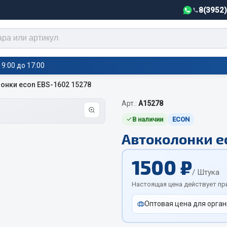
8(3952
9:00 до 17:00
онки econ EBS-1602 15278
Арт.:
А15278
тели салона,
Автотовары
греватели
В наличии
EСОN
Автоколонки ec
Автозвук
е воздушные отопители
Автокаталоги
е подогреватели
1500 ₽
Аксессуары автомобильные
 салона
/ Штука
Аптечки и знаки автомобил
тели тосола
Настоящая цена действует пр
Брызговики
Оптовая цена для орган
Вентиляторы кабины
Вымпела