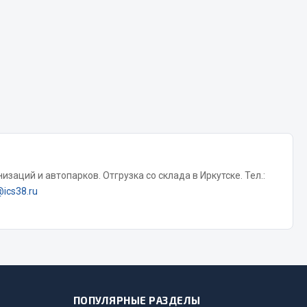
Сварочное оборудование
Сварочные материалы
Весь раздел
заций и автопарков. Отгрузка со склада в Иркутске. Тел.:
Автохимия
ы
@ics38.ru
3 ton
Abro
Agat auto
Alteco
ПОПУЛЯРНЫЕ РАЗДЕЛЫ
Aвтосил