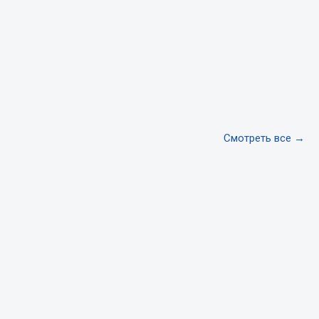
Тормозная система
Двигатель
Подвеска
Система питания
Система выпуска газа
Система охлаждения
Смотреть все →
Сцепление
Показать ещё
Весь раздел
Всё для сварки
Газосварка
Маски, краги сварщика