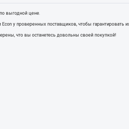
по выгодной цене.
Запчасти на полупри
обильная электрика
 Econ
у проверенных поставщиков, чтобы гарантировать их
Амортизаторы для полуприц
ы
верены, что вы останетесь довольны своей покупкой!
 и предохранителей
рузочные
ли и переключатели
е
ли кнопочные
ль массы
Показать ещё
Весь раздел
сти Урал
Запчасти ЯМЗ