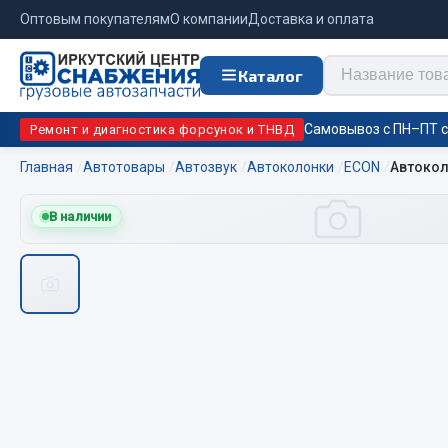
Оптовым покупателям
О компании
Доставка и оплата
Каталог
Самовывоз с ПН–ПТ с 
Ремонт и диагностика форсунок и ТНВД
Главная
Автотовары
Автозвук
Автоколонки
ECON
Автокол
Отопи
В наличии
Цепи противоскольжения
подо
Автономны
ЦЕПИ РОССИЯ
Жидкостны
ЦЕПИ BOHU (Китай)
Отопители
Изготовление цепей на колеса BOHU
Подогрева
QITONG