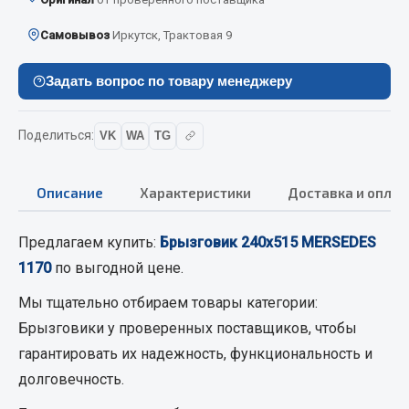
Вымпела
Самовывоз
Иркутск, Трактовая 9
Показать ещё
Задать вопрос по товару менеджеру
Весь раздел
Поделиться:
VK
WA
TG
Смазочные материалы
Масла
Описание
Характеристики
Доставка и оплат
Охладжающие жидкости
Технические жидкости
Предлагаем купить:
Брызговик 240х515 MERSEDES
1170
по выгодной цене.
Весь раздел
Мы тщательно отбираем товары категории:
Брызговики
у проверенных поставщиков, чтобы
МЕТИЗЫ
гарантировать их надежность, функциональность и
долговечность.
Болты
Гайки