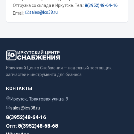
Отгрузка со склада в Иркутске. Тел.:
8(3952)48-64-16
·
Весь раздел
sales@ics38.ru
Email:
Запчасти МАЗ
Система питания
Подвеска
Тормозная система
Двери
Иркутский Центр Снабжения — надёжный поставщик
Окно ветровое
запчастей и инструмента для бизнеса
Двигатель
КОНТАКТЫ
Электрооборудование
Иркутск, Трактовая улица, 9
Показать ещё
sales@ics38.ru
Весь раздел
8(3952)48-64-16
Опт: 8(3952)48-68-68
Запчасти Урал