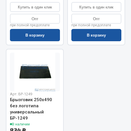
Показать ещё
Купить в один клик
Купить в один клик
Весь раздел
Опт
Опт
при полной предоплате
при полной предоплате
Автомобильная электрика
В корзину
В корзину
Автолампы
Блоки реле и предохранителей
Вилки нагрузочные
Выключатели и переключатели клавишные
Выключатели кнопочные
Выключатель массы
Арт. БР-1249
Изолента
Брызговик 250х490
без логотипа
Показать ещё
универсальный
БР-1249
Весь раздел
В наличии
834 ₽