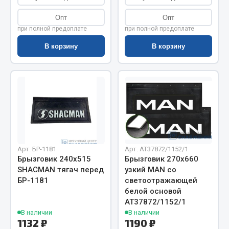
Весь раздел
Опт
Опт
при полной предоплате
при полной предоплате
Цепи подъёмные
В корзину
В корзину
Весь раздел
РТИ
Кольца уплотнительные
Лента конвейерная
Арт. БР-1181
Арт. AT37872/1152/1
Манжеты
Брызговик 240х515
Брызговик 270х660
Паронит
SHACMAN тягач перед
узкий MAN со
БР-1181
светоотражающей
Патрубки
белой основой
Прокладки
АТ37872/1152/1
Рукава высокого давления
В наличии
В наличии
1132 ₽
1190 ₽