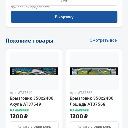
Опт
Фитинги
при полной предоплате
Штуцеры
В корзину
Весь раздел
Похожие товары
Смотреть все →
Инструмент
Автомобильный инструмент
Измерительный инструмент
Крепежный инструмент
Режущий инструмент
Силовое оборудование
Арт. AT37549
Арт. AT37568
Брызговик 350х2400
Брызговик 350х2400
Слесарный инструмент
Акула АТ37549
Лошадь АТ37568
Столярный инструмент
В наличии
В наличии
1200 ₽
1200 ₽
Показать ещё
Купить в один клик
Купить в один клик