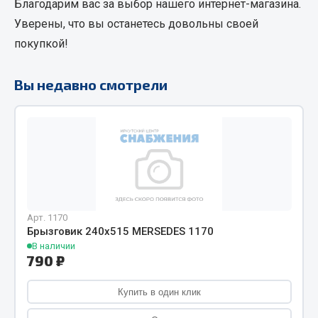
Благодарим вас за выбор нашего интернет-магазина.
Кольца стопорные
Уверены, что вы останетесь довольны своей
Пресс-масленки
покупкой!
Пробки
Пружины
Вы недавно смотрели
Хомуты
Показать ещё
Весь раздел
Соединительные элементы
Арт. 1170
Брызговик 240х515 MERSEDES 1170
Camozzi
В наличии
Адаптеры и переходники
790 ₽
Тройники
Купить в один клик
Трубки, муфты, гайки
Угольники