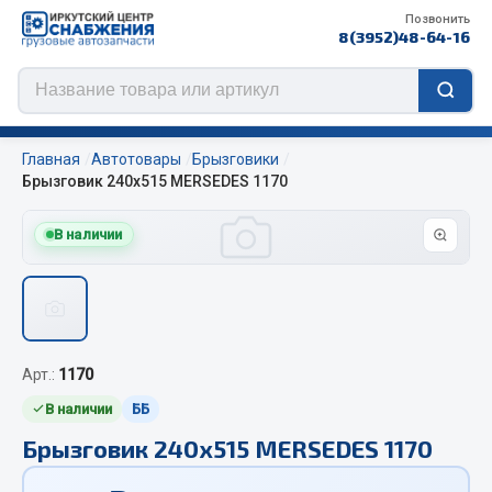
Позвонить
8(3952)48-64-16
Главная
Автотовары
Брызговики
Брызговик 240х515 MERSEDES 1170
В наличии
Цепи противоскольжения
ЦЕПИ РОССИЯ
ЦЕПИ BOHU (Китай)
Изготовление цепей на колеса BOHU
Арт.:
1170
QITONG
В наличии
ББ
Весь раздел
Брызговик 240х515 MERSEDES 1170