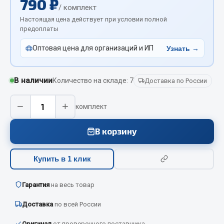
790 ₽
Отопители салона, подогреватели
/ комплект
Настоящая цена действует при условии полной
предоплаты
Автономные воздушные отопители
Жидкостные подогреватели
Оптовая цена для организаций и ИП
Узнать →
Отопители салона
Подогреватели тосола
В наличии
Количество на складе: 7
Доставка по России
Весь раздел
−
+
комплект
Автотовары
В корзину
Автозвук
Купить в 1 клик
Автокаталоги
Аксессуары автомобильные
Гарантия
на весь товар
Аптечки и знаки автомобильные
Брызговики
Доставка
по всей России
Вентиляторы кабины
Оригинал
от проверенного поставщика