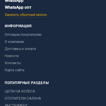
WhatsApp
WhatsApp опт
Двигатель
Заказать обратный звонок
Мост задний
Система питания
ИНФОРМАЦИЯ
Система выпуска газа
Оптовым покупателям
Система охлаждения
О компании
Сцепление
Тормозная система
Доставка и оплата
Новости
Показать ещё
Контакты
Весь раздел
Карта сайта
ПОПУЛЯРНЫЕ РАЗДЕЛЫ
Запчасти ЯМЗ
ЦЕПИ НА КОЛЕСА
Двигатель
ОТОПИТЕЛИ САЛОНА
Система питания
ИНСТРУМЕНТ