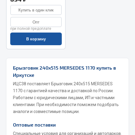
Запчасти на полуприцепы
Купить в один клик
Опт
Амортизаторы для полуприцепов
при полной предоплате
Весь раздел
В корзину
Запчасти КамАЗ
Брызговик 240х515 MERSEDES 1170 купить в
Двигатель
Иркутске
Система питания
ИЦС38 поставляет Брызговик 240х515 MERSEDES
Система выпуска газа
1170 с гарантией качества и доставкой по России.
Система охлаждения
Работаем с юридическими лицами, ИП и частными
Сцепление
клиентами. При необходимости поможем подобрать
Коробка передач
аналоги и совместимые позиции.
Коробка передач ZF
Оптовые поставки
Показать ещё
Специальные условия для организаций и автопарков.