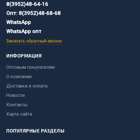
8(3952)48-64-16
Опт: 8(3952)48-68-68
Двигатель
Мост задний
WhatsApp
Система питания
WhatsApp опт
Система выпуска газа
Заказать обратный звонок
Система охлаждения
Сцепление
ИНФОРМАЦИЯ
Тормозная система
Оптовым покупателям
Показать ещё
О компании
Доставка и оплата
Весь раздел
Новости
Контакты
Запчасти ЯМЗ
Карта сайта
Двигатель
ПОПУЛЯРНЫЕ РАЗДЕЛЫ
Система питания