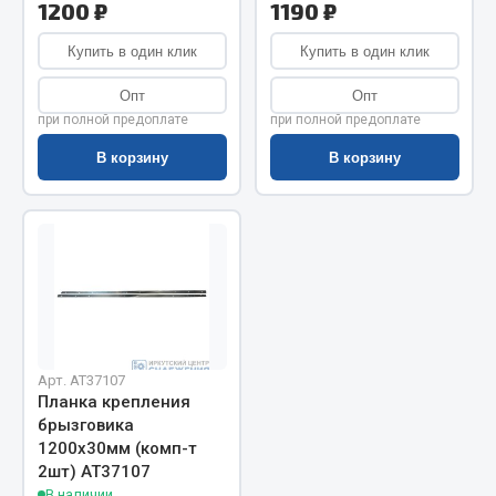
Показать ещё
1200 ₽
1190 ₽
Весь раздел
Купить в один клик
Купить в один клик
Опт
Опт
при полной предоплате
при полной предоплате
Автомобильная электрика
В корзину
В корзину
Автолампы
Блоки реле и предохранителей
Вилки нагрузочные
Выключатели и переключатели клавишные
Выключатели кнопочные
Выключатель массы
Изолента
Арт. AT37107
Планка крепления
Показать ещё
брызговика
1200х30мм (комп-т
Весь раздел
2шт) АТ37107
В наличии