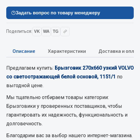
Вымпела
Задать вопрос по товару менеджеру
Показать ещё
Весь раздел
Поделиться:
VK
WA
TG
Смазочные материалы
Описание
Характеристики
Доставка и оплат
Масла
Предлагаем купить:
Брызговик 270х660 узкий VOLVO
Охладжающие жидкости
со светоотражающей белой основой, 1151/1
по
Технические жидкости
выгодной цене.
Весь раздел
Мы тщательно отбираем товары категории:
Брызговики
у проверенных поставщиков, чтобы
гарантировать их надежность, функциональность и
МЕТИЗЫ
долговечность.
Болты
Благодарим вас за выбор нашего интернет-магазина.
Гайки