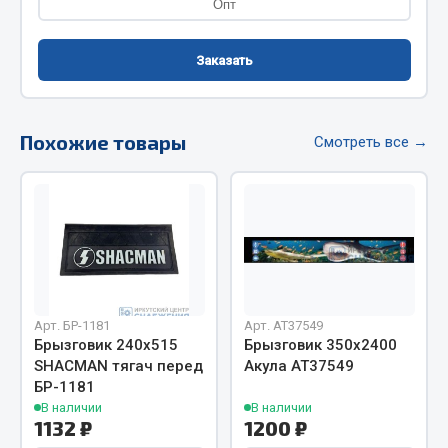
Опт
Фитинги
Штуцеры
Заказать
Весь раздел
Похожие товары
Смотреть все →
Инструмент
Автомобильный инструмент
Измерительный инструмент
Крепежный инструмент
Режущий инструмент
Силовое оборудование
Арт. БР-1181
Арт. AT37549
Брызговик 240х515
Брызговик 350х2400
Слесарный инструмент
SHACMAN тягач перед
Акула АТ37549
Столярный инструмент
БР-1181
В наличии
В наличии
Показать ещё
1132 ₽
1200 ₽