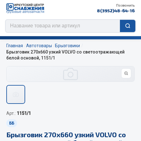
Позвонить
8(3952)48-64-16
Главная
Автотовары
Брызговики
Брызговик 270х660 узкий VOLVO со светоотражающей
белой основой, 1151/1
Цепи противоскольжения
ЦЕПИ РОССИЯ
ЦЕПИ BOHU (Китай)
Изготовление цепей на колеса BOHU
QITONG
Арт.:
1151/1
ББ
Весь раздел
Брызговик 270х660 узкий VOLVO со