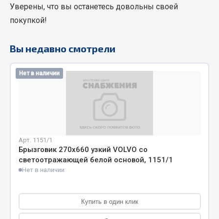
Уверены, что вы останетесь довольны своей
Кольца стопорные
покупкой!
Пресс-масленки
Пробки
Вы недавно смотрели
Пружины
Хомуты
Нет в наличии
Показать ещё
Весь раздел
Соединительные элементы
Арт. 1151/1
Брызговик 270х660 узкий VOLVO со
светоотражающей белой основой, 1151/1
Camozzi
Нет в наличии
Адаптеры и переходники
Тройники
Трубки, муфты, гайки
Купить в один клик
Угольники