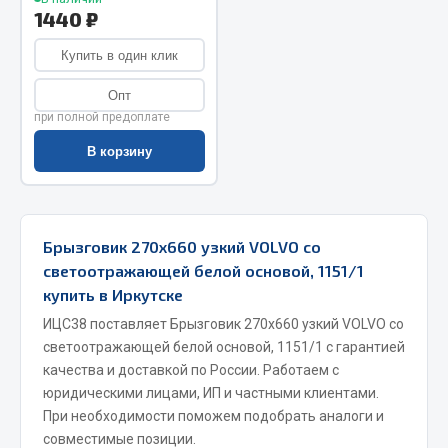
1440 ₽
Запчасти на полуприцепы
Купить в один клик
Амортизаторы для полуприцепов
Опт
при полной предоплате
Весь раздел
В корзину
Запчасти КамАЗ
Двигатель
Брызговик 270х660 узкий VOLVO со
Система питания
светоотражающей белой основой, 1151/1
Система выпуска газа
купить в Иркутске
Система охлаждения
ИЦС38 поставляет Брызговик 270х660 узкий VOLVO со
Сцепление
светоотражающей белой основой, 1151/1 с гарантией
Коробка передач
качества и доставкой по России. Работаем с
Коробка передач ZF
юридическими лицами, ИП и частными клиентами.
При необходимости поможем подобрать аналоги и
Показать ещё
совместимые позиции.