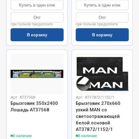
Весь раздел
Купить в один клик
Купить в один клик
Опт
Опт
Цепи подъёмные
при полной предоплате
при полной предоплате
В корзину
В корзину
Весь раздел
РТИ
Кольца уплотнительные
Лента конвейерная
Манжеты
Арт. AT37568
Арт. AT37872/1152/1
Паронит
Брызговик 350х2400
Брызговик 270х660
Лошадь АТ37568
узкий MAN со
Патрубки
светоотражающей
Прокладки
белой основой
Рукава высокого давления
АТ37872/1152/1
В наличии
В наличии