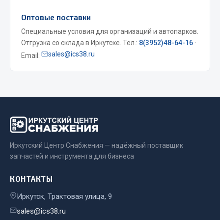
Весь раздел
Оптовые поставки
Специальные условия для организаций и автопарков.
Отгрузка со склада в Иркутске. Тел.:
8(3952)48-64-16
·
Запчасти МАЗ
sales@ics38.ru
Email:
Система питания
Подвеска
Тормозная система
Двери
Окно ветровое
Двигатель
Иркутский Центр Снабжения — надёжный поставщик
Электрооборудование
запчастей и инструмента для бизнеса
Показать ещё
КОНТАКТЫ
Весь раздел
Иркутск, Трактовая улица, 9
sales@ics38.ru
Запчасти Урал