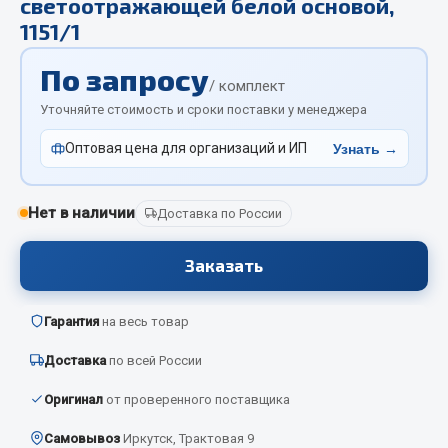
светоотражающей белой основой,
Отопители салона, подогреватели
1151/1
Автономные воздушные отопители
По запросу
/ комплект
Жидкостные подогреватели
Уточняйте стоимость и сроки поставки у менеджера
Отопители салона
Подогреватели тосола
Оптовая цена для организаций и ИП
Узнать →
Весь раздел
Нет в наличии
Доставка по России
Автотовары
Заказать
Автозвук
Гарантия
на весь товар
Автокаталоги
Аксессуары автомобильные
Доставка
по всей России
Аптечки и знаки автомобильные
Оригинал
от проверенного поставщика
Брызговики
Вентиляторы кабины
Самовывоз
Иркутск, Трактовая 9