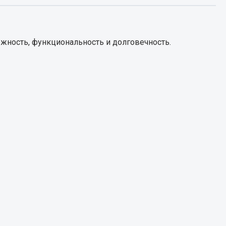
Запчасти КамАЗ
цепы
жность, функциональность и долговечность.
Двигатель
епов
Система питания
Система выпуска газа
Система охлаждения
Сцепление
Коробка передач
Коробка передач ZF
Показать ещё
Весь раздел
Запчасти HOWO