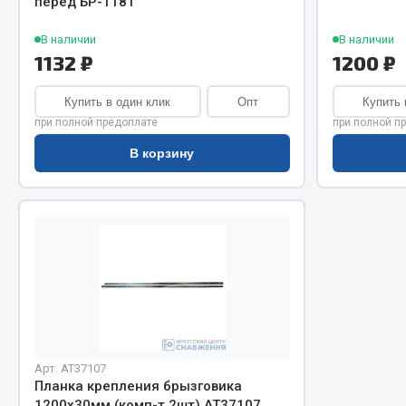
перед БР-1181
Система о
Колеса и шины
Сцепление
Система охлаждения
В наличии
В наличии
Ось перед
Подвеска
1132 ₽
1200 ₽
Тормозная
Кабина
Купить в один клик
Опт
Купить 
Электрооб
Оперение кабины
при полной предоплате
при полной п
Показать ещё
В корзину
Весь раздел
Весь раздел
Подш
CUMMINS HAFFEN
Весь раздел
Весь раздел
Арт. AT37107
Планка крепления брызговика
1200х30мм (комп-т 2шт) АТ37107