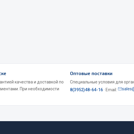
Весь раздел
Садовый инвентарь
монтаж
ске
Оптовые поставки
 для шиномонтажа
Весь раздел
антией качества и доставкой по
Специальные условия для органи
лиентами. При необходимости
sales
8(3952)48-64-16
· Email:
т и оборудование для
жа
 для ремонта шин и камер