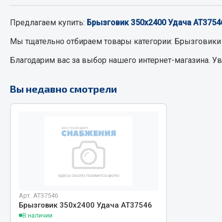
Предлагаем купить:
Брызговик 350х2400 Удача АТ3754
РТИ
Автом
Мы тщательно отбираем товары категории:
Брызговики
Кольца уплотнительные
Автоламп
Благодарим вас за выбор нашего интернет-магазина. У
Лента конвейерная
Блоки реле
Манжеты
Вилки наг
Вы недавно смотрели
Паронит
Выключате
Патрубки
клавишны
Прокладки
Выключате
Рукава высокого давления
Выключате
Изолента
Показать ещё
Весь раздел
Весь раздел
Арт. AT37546
Брызговик 350х2400 Удача АТ37546
В наличии
Запча
Запчасти МАЗ