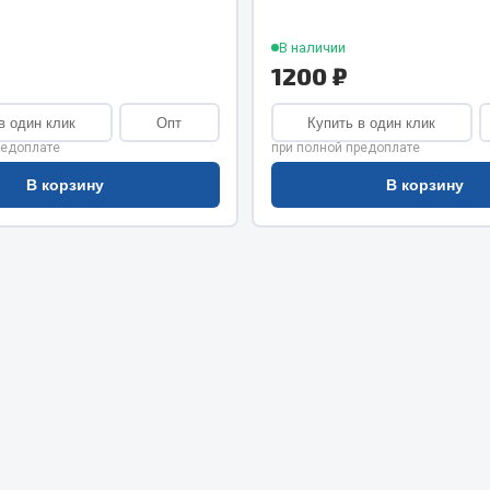
хлаждения
Vic
В наличии
Автоторг
няя
1200 ₽
Дифа
 система
Цитрон
в один клик
Опт
Купить в один клик
орудование
Фильтры DONALDSON
редоплате
при полной предоплате
Показать ещё
Показать ещё
В корзину
В корзину
Весь раздел
ипники
Стяжки, тросы, канат
Стропы
Стяжки
Тросы