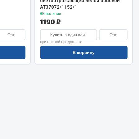
светоотражающей белой основой
Сварочное оборудование
АТ37872/1152/1
Сварочные материалы
В наличии
1190 ₽
Опт
Купить в один клик
Опт
при полной предоплате
В корзину
Весь раздел
Автохимия
ы
3 ton
Abro
Agat auto
Alteco
Aвтосил