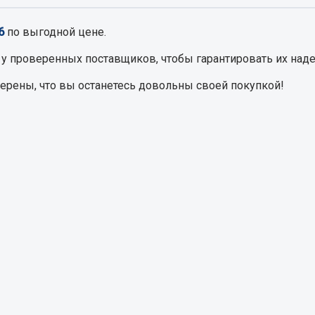
6
по выгодной цене.
Запчасти на полупри
обильная электрика
у проверенных поставщиков, чтобы гарантировать их наде
Амортизаторы для полуприц
ы
верены, что вы останетесь довольны своей покупкой!
 и предохранителей
рузочные
ли и переключатели
е
ли кнопочные
ль массы
Показать ещё
Весь раздел
сти Урал
Запчасти ЯМЗ