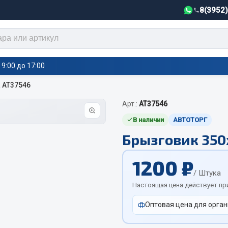
8(3952
9:00 до 17:00
 АТ37546
Арт.:
AT37546
тели салона,
Автотовары
греватели
В наличии
АВТОТОРГ
Брызговик 350
Автозвук
е воздушные отопители
Автокаталоги
е подогреватели
1200 ₽
Аксессуары автомобильные
 салона
/ Штука
Аптечки и знаки автомобил
тели тосола
Настоящая цена действует пр
Брызговики
Оптовая цена для орган
Вентиляторы кабины
Вымпела