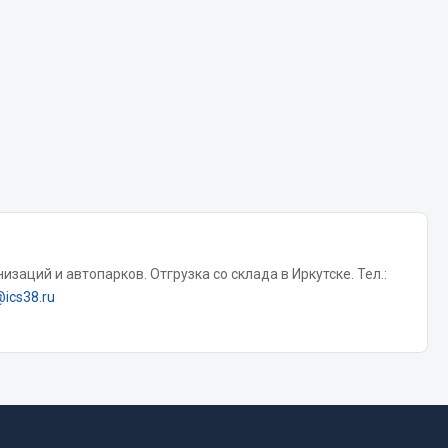
Chevron
Cosmo
Показать ещё
Весь раздел
Аккумуляторы
ТАВ
заций и автопарков. Отгрузка со склада в Иркутске. Тел.:
ЯМАЛ
@ics38.ru
Solite
ТЮМЕНЬ
OURSUN
FORVARD
DELТА