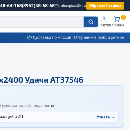
)48-64-16
8(3952)48-68-68
sales@ics38.ru
Обратный звонок
0
Войти
Корзина
📦 Доставка по России · Отправим в любой регион
Смазочные материалы
х2400 Удача АТ37546
Масла
Охладжающие жидкости
Технические жидкости
ьные
и условии полной предоплаты
изаций и ИП
Узнать →