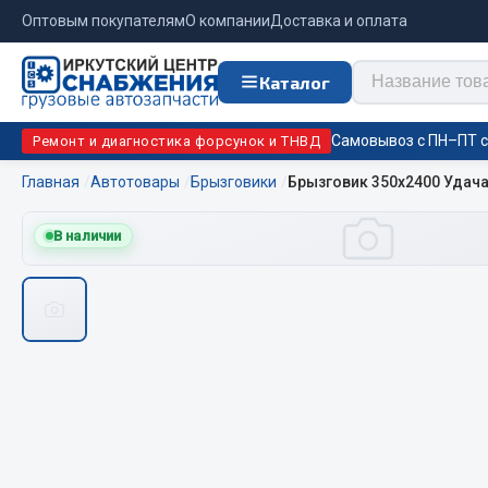
Оптовым покупателям
О компании
Доставка и оплата
Каталог
Самовывоз с ПН–ПТ с 
Ремонт и диагностика форсунок и ТНВД
Главная
Автотовары
Брызговики
Брызговик 350х2400 Удача
Отопи
В наличии
Цепи противоскольжения
подо
Автономны
ЦЕПИ РОССИЯ
Жидкостны
ЦЕПИ BOHU (Китай)
Отопители
Изготовление цепей на колеса BOHU
Подогрева
QITONG