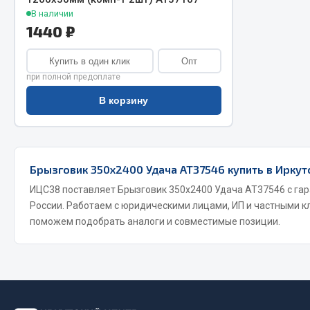
В наличии
1440 ₽
Купить в один клик
Опт
при полной предоплате
В корзину
Хозтовары
Шино
Брызговик 350х2400 Удача АТ37546 купить в Иркут
Горелки, баллоны, плитки газовые
Автохимия
Замки
ИЦС38 поставляет Брызговик 350х2400 Удача АТ37546 с гар
Вентили
России. Работаем с юридическими лицами, ИП и частными к
Лампы паяльные, керосиновые
Инструмен
поможем подобрать аналоги и совместимые позиции.
Сантехника
шиномонт
Спецодежда
Материалы
Лестницы, стремянки
Товары для дома