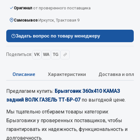
Вымпела
Оригинал
от проверенного поставщика
Показать ещё
Самовывоз
Иркутск, Трактовая 9
Весь раздел
Задать вопрос по товару менеджеру
Смазочные материалы
Поделиться:
VK
WA
TG
Масла
Охладжающие жидкости
Описание
Характеристики
Доставка и оплат
Технические жидкости
Предлагаем купить:
Брызговик 360х410 КАМАЗ
Весь раздел
задний ВОЛК ГАЗЕЛЬ ТТ-БР-07
по выгодной цене.
Мы тщательно отбираем товары категории:
МЕТИЗЫ
Брызговики
у проверенных поставщиков, чтобы
гарантировать их надежность, функциональность и
Болты
долговечность.
Гайки