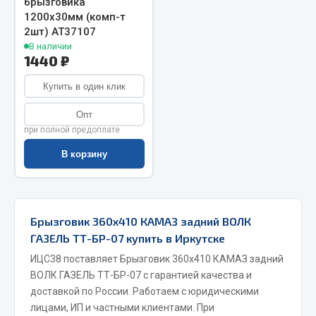
брызговика
1200х30мм (комп-т
Запчасти на полуприцепы
2шт) АТ37107
В наличии
Амортизаторы для полуприцепов
1440 ₽
Весь раздел
Купить в один клик
Опт
Запчасти КамАЗ
при полной предоплате
В корзину
Двигатель
Система питания
Система выпуска газа
Система охлаждения
Брызговик 360х410 КАМАЗ задний ВОЛК
ГАЗЕЛЬ ТТ-БР-07 купить в Иркутске
Сцепление
Коробка передач
ИЦС38 поставляет Брызговик 360х410 КАМАЗ задний
ВОЛК ГАЗЕЛЬ ТТ-БР-07 с гарантией качества и
Коробка передач ZF
доставкой по России. Работаем с юридическими
Показать ещё
лицами, ИП и частными клиентами. При