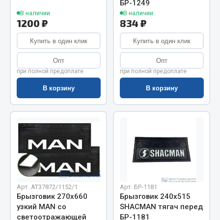
БР-1249
Весь раздел
В наличии
В наличии
1200 ₽
834 ₽
Цепи подъёмные
Купить в один клик
Купить в один клик
Опт
Опт
Весь раздел
при полной предоплате
при полной предоплате
В корзину
В корзину
РТИ
Кольца уплотнительные
Лента конвейерная
Манжеты
Паронит
Патрубки
Арт. AT37872/1152/1
Арт. БР-1181
Прокладки
Брызговик 270х660
Брызговик 240х515
Рукава высокого давления
узкий MAN со
SHACMAN тягач перед
светоотражающей
БР-1181