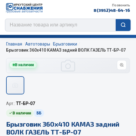
Позвонить
8(3952)48-64-16
Главная
Автотовары
Брызговики
Брызговик 360х410 КАМАЗ задний ВОЛК ГАЗЕЛЬ ТТ-БР-07
В наличии
Цепи противоскольжения
ЦЕПИ РОССИЯ
ЦЕПИ BOHU (Китай)
Изготовление цепей на колеса BOHU
Арт.:
ТТ-БР-07
QITONG
В наличии
ББ
Весь раздел
Брызговик 360х410 КАМАЗ задний
ВОЛК ГАЗЕЛЬ ТТ-БР-07