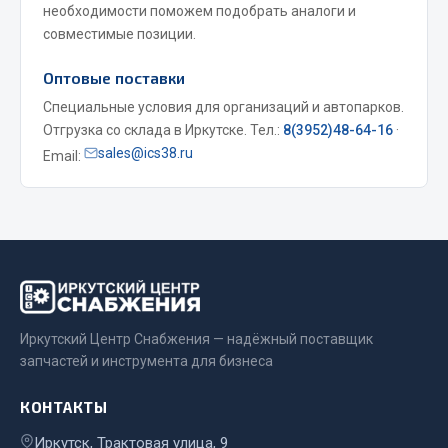
необходимости поможем подобрать аналоги и
Весь раздел
совместимые позиции.
Оптовые поставки
Запчасти МАЗ
Специальные условия для организаций и автопарков.
Отгрузка со склада в Иркутске. Тел.:
8(3952)48-64-16
·
Система питания
sales@ics38.ru
Email:
Подвеска
Тормозная система
Двери
Окно ветровое
Двигатель
Электрооборудование
Показать ещё
Иркутский Центр Снабжения — надёжный поставщик
запчастей и инструмента для бизнеса
Весь раздел
КОНТАКТЫ
Запчасти Урал
Иркутск, Трактовая улица, 9