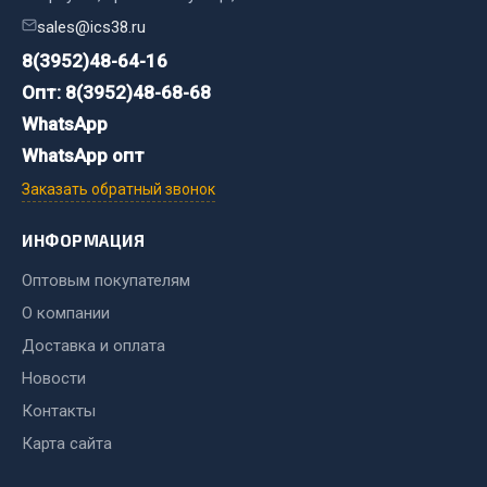
sales@ics38.ru
Двигатель
8(3952)48-64-16
Мост задний
Опт: 8(3952)48-68-68
Система питания
WhatsApp
Система выпуска газа
WhatsApp опт
Система охлаждения
Заказать обратный звонок
Сцепление
Тормозная система
ИНФОРМАЦИЯ
Показать ещё
Оптовым покупателям
Весь раздел
О компании
Доставка и оплата
Новости
Запчасти ЯМЗ
Контакты
Двигатель
Карта сайта
Система питания