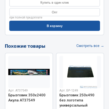
Купить в один клик
Фитинги
Штуцеры
Опт
при полной предоплате
Весь раздел
В корзину
Инструмент
Похожие товары
Смотреть все →
Автомобильный инструмент
Измерительный инструмент
Крепежный инструмент
Режущий инструмент
Силовое оборудование
Слесарный инструмент
Столярный инструмент
Арт. AT37549
Арт. БР-1249
Брызговик 350х2400
Брызговик 250х490
Показать ещё
Акула АТ37549
без логотипа
универсальный