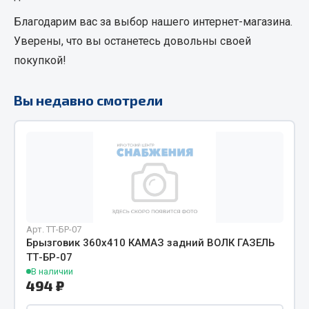
Кольца стопорные
Благодарим вас за выбор нашего интернет-магазина.
Пресс-масленки
Уверены, что вы останетесь довольны своей
Пробки
покупкой!
Пружины
Хомуты
Вы недавно смотрели
Показать ещё
Весь раздел
Соединительные элементы
Camozzi
Арт. ТТ-БР-07
Брызговик 360х410 КАМАЗ задний ВОЛК ГАЗЕЛЬ
Адаптеры и переходники
ТТ-БР-07
Тройники
В наличии
494 ₽
Трубки, муфты, гайки
Угольники