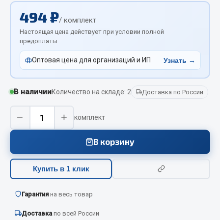
Отопители салона, подогреватели
494 ₽
/ комплект
Автономные воздушные отопители
Настоящая цена действует при условии полной
предоплаты
Жидкостные подогреватели
Отопители салона
Оптовая цена для организаций и ИП
Узнать →
Подогреватели тосола
Весь раздел
В наличии
Количество на складе: 2
Доставка по России
−
+
комплект
Автотовары
В корзину
Автозвук
Автокаталоги
Купить в 1 клик
Аксессуары автомобильные
Аптечки и знаки автомобильные
Гарантия
на весь товар
Брызговики
Вентиляторы кабины
Доставка
по всей России