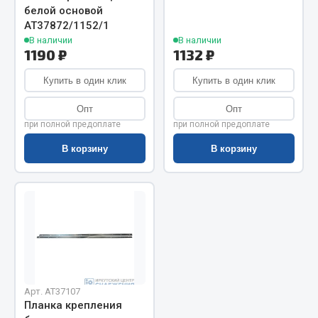
Показать ещё
белой основой
АТ37872/1152/1
Весь раздел
В наличии
В наличии
1190 ₽
1132 ₽
Автомобильная электрика
Купить в один клик
Купить в один клик
Опт
Опт
Автолампы
при полной предоплате
при полной предоплате
Блоки реле и предохранителей
В корзину
В корзину
Вилки нагрузочные
Выключатели и переключатели клавишные
Выключатели кнопочные
Выключатель массы
Изолента
Показать ещё
Арт. AT37107
Весь раздел
Планка крепления