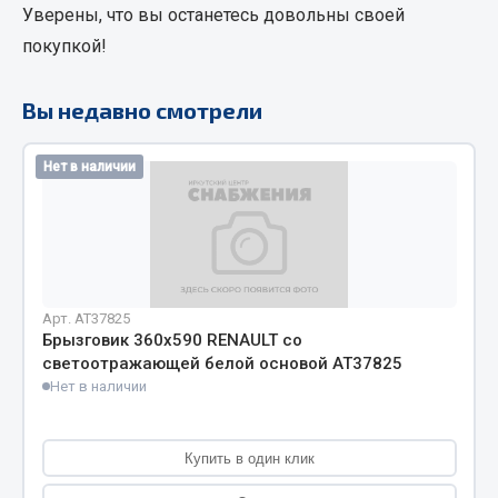
Уверены, что вы останетесь довольны своей
Кольца стопорные
покупкой!
Пресс-масленки
Пробки
Вы недавно смотрели
Пружины
Хомуты
Нет в наличии
Показать ещё
Весь раздел
Соединительные элементы
Арт. AT37825
Брызговик 360х590 RENAULT со
светоотражающей белой основой АТ37825
Camozzi
Нет в наличии
Адаптеры и переходники
Тройники
Трубки, муфты, гайки
Купить в один клик
Угольники