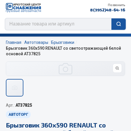
Позвонить
8(3952)48-64-16
Главная
Автотовары
Брызговики
Брызговик 360х590 RENAULT со светоотражающей белой
основой АТ37825
Цепи противоскольжения
ЦЕПИ РОССИЯ
ЦЕПИ BOHU (Китай)
Изготовление цепей на колеса BOHU
QITONG
Арт.:
AT37825
АВТОТОРГ
Весь раздел
Брызговик 360х590 RENAULT со