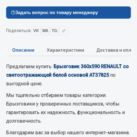
Вымпела
Задать вопрос по товару менеджеру
Показать ещё
Весь раздел
Поделиться:
VK
WA
TG
Смазочные материалы
Описание
Характеристики
Доставка и оплат
Масла
Предлагаем купить:
Брызговик 360х590 RENAULT со
Охладжающие жидкости
светоотражающей белой основой АТ37825
по
Технические жидкости
выгодной цене.
Весь раздел
Мы тщательно отбираем товары категории:
Брызговики
у проверенных поставщиков, чтобы
гарантировать их надежность, функциональность и
МЕТИЗЫ
долговечность.
Болты
Благодарим вас за выбор нашего интернет-магазина.
Гайки