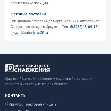
совместимые позиции.
Весь раздел
Оптовые поставки
Специальные условия для организаций и автопарков.
Запчасти МАЗ
Отгрузка со склада в Иркутске. Тел.:
8(3952)48-64-16
·
sales@ics38.ru
Email:
Система питания
Подвеска
Тормозная система
Двери
Окно ветровое
Двигатель
Электрооборудование
Иркутский Центр Снабжения — надёжный поставщик
Показать ещё
запчастей и инструмента для бизнеса
Весь раздел
КОНТАКТЫ
Иркутск, Трактовая улица, 9
Запчасти Урал