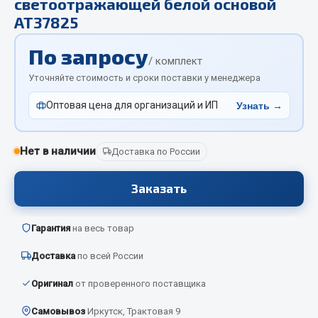
светоотражающей белой основой
Отопители салона, подогреватели
АТ37825
Автономные воздушные отопители
По запросу
/ комплект
Жидкостные подогреватели
Уточняйте стоимость и сроки поставки у менеджера
Отопители салона
Подогреватели тосола
Оптовая цена для организаций и ИП
Узнать →
Весь раздел
Нет в наличии
Доставка по России
Автотовары
Заказать
Автозвук
Гарантия
на весь товар
Автокаталоги
Аксессуары автомобильные
Доставка
по всей России
Аптечки и знаки автомобильные
Оригинал
от проверенного поставщика
Брызговики
Вентиляторы кабины
Самовывоз
Иркутск, Трактовая 9