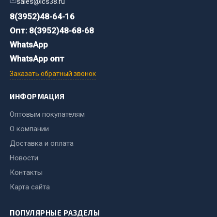
sales@ics38.ru
8(3952)48-64-16
Двигатель
Опт: 8(3952)48-68-68
Мост задний
WhatsApp
Система питания
WhatsApp опт
Система выпуска газа
Система охлаждения
Заказать обратный звонок
Сцепление
ИНФОРМАЦИЯ
Тормозная система
Оптовым покупателям
Показать ещё
О компании
Весь раздел
Доставка и оплата
Новости
Запчасти ЯМЗ
Контакты
Карта сайта
Двигатель
Система питания
ПОПУЛЯРНЫЕ РАЗДЕЛЫ