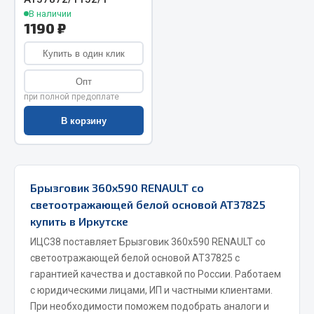
В наличии
Запчасти на полуприцепы
1190 ₽
Амортизаторы для полуприцепов
Купить в один клик
Опт
Весь раздел
при полной предоплате
В корзину
Запчасти КамАЗ
Двигатель
Система питания
Брызговик 360х590 RENAULT со
Система выпуска газа
светоотражающей белой основой АТ37825
Система охлаждения
купить в Иркутске
Сцепление
ИЦС38 поставляет Брызговик 360х590 RENAULT со
Коробка передач
светоотражающей белой основой АТ37825 с
гарантией качества и доставкой по России. Работаем
Коробка передач ZF
с юридическими лицами, ИП и частными клиентами.
Показать ещё
При необходимости поможем подобрать аналоги и