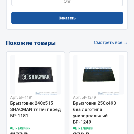
Опт
Фитинги
Штуцеры
Заказать
Весь раздел
Похожие товары
Смотреть все →
Инструмент
Автомобильный инструмент
Измерительный инструмент
Крепежный инструмент
Режущий инструмент
Силовое оборудование
Арт. БР-1181
Арт. БР-1249
Брызговик 240х515
Брызговик 250х490
Слесарный инструмент
SHACMAN тягач перед
без логотипа
Столярный инструмент
БР-1181
универсальный
БР-1249
Показать ещё
В наличии
В наличии