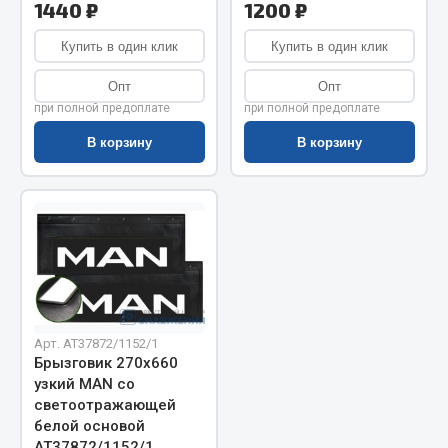
Показать ещё
1440 ₽
1200 ₽
Весь раздел
Купить в один клик
Купить в один клик
Опт
Опт
при полной предоплате
при полной предоплате
Автомобильная электрика
В корзину
В корзину
Автолампы
Блоки реле и предохранителей
Вилки нагрузочные
Выключатели и переключатели клавишные
Выключатели кнопочные
Выключатель массы
Изолента
Арт. AT37872/1152/1
Брызговик 270х660
Показать ещё
узкий MAN со
светоотражающей
Весь раздел
белой основой
АТ37872/1152/1