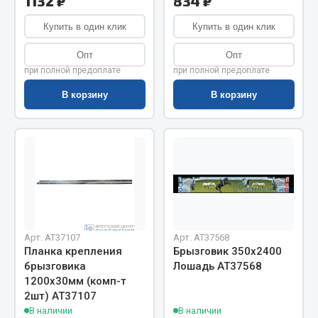
1132 ₽
834 ₽
Весь раздел
Купить в один клик
Купить в один клик
Цепи подъёмные
Опт
Опт
при полной предоплате
при полной предоплате
В корзину
В корзину
Весь раздел
РТИ
Кольца уплотнительные
Лента конвейерная
Манжеты
Паронит
Арт. AT37107
Арт. AT37568
Планка крепления
Брызговик 350х2400
Патрубки
брызговика
Лошадь АТ37568
Прокладки
1200х30мм (комп-т
Рукава высокого давления
2шт) АТ37107
В наличии
В наличии