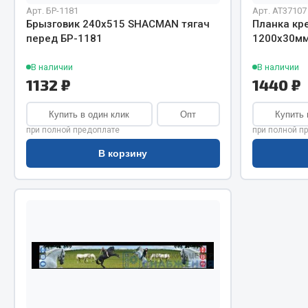
Система о
Колеса и шины
Арт. БР-1181
Арт. AT37107
Сцепление
Система охлаждения
Брызговик 240х515 SHACMAN тягач
Планка кр
перед БР-1181
1200х30мм
Ось перед
Подвеска
Тормозная
Кабина
В наличии
В наличии
Электрооб
Оперение кабины
1132 ₽
1440 ₽
Показать ещё
Купить в один клик
Опт
Купить 
при полной предоплате
при полной п
Весь раздел
Весь раздел
В корзину
Подш
CUMMINS HAFFEN
Весь раздел
Весь раздел