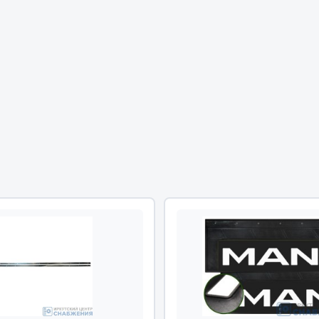
Двигатель
ий
Система питания
итания
Система выпуска газа
пуска газа
Система охлаждения
хлаждения
Коробка передач
Рулевое управление
 система
Тормозная система
Показать ещё
Показать ещё
Весь раздел
сти FAW
Фильтры
JSB
Mann-filter