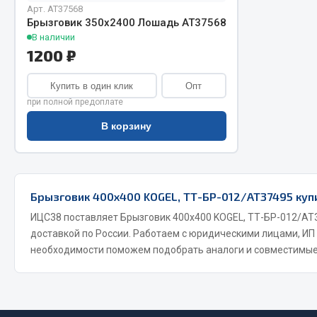
Арт. AT37568
Брызговик 350х2400 Лошадь АТ37568
В наличии
1200 ₽
Купить в один клик
Опт
при полной предоплате
В корзину
Хозтовары
Шино
Горелки, баллоны, плитки газовые
Автохимия
Замки
Брызговик 400х400 KOGEL, ТТ-БР-012/АТ37495 купи
Вентили
Лампы паяльные, керосиновые
Инструмен
ИЦС38 поставляет Брызговик 400х400 KOGEL, ТТ-БР-012/АТ3
Сантехника
шиномонт
доставкой по России. Работаем с юридическими лицами, ИП
Спецодежда
Материалы
необходимости поможем подобрать аналоги и совместимые
Лестницы, стремянки
Товары для дома