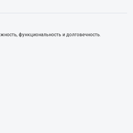
Запчасти КамАЗ
цепы
Двигатель
епов
жность, функциональность и долговечность.
Система питания
Система выпуска газа
Система охлаждения
Сцепление
Коробка передач
Коробка передач ZF
Показать ещё
Весь раздел
Запчасти HOWO