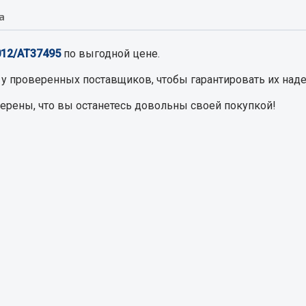
а
Запчасти на полупри
обильная электрика
012/АТ37495
по выгодной цене.
Амортизаторы для полуприц
ы
у проверенных поставщиков, чтобы гарантировать их наде
 и предохранителей
верены, что вы останетесь довольны своей покупкой!
рузочные
ли и переключатели
е
ли кнопочные
ль массы
Показать ещё
Весь раздел
сти Урал
Запчасти ЯМЗ