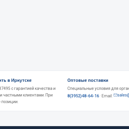
Весь раздел
Садовый инвентарь
монтаж
 для шиномонтажа
Весь раздел
ть в Иркутске
Оптовые поставки
т и оборудование для
7495 с гарантией качества и
Специальные условия для органи
жа
 и частными клиентами. При
sales
8(3952)48-64-16
· Email:
 для ремонта шин и камер
 позиции.