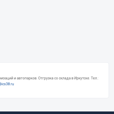
Chevron
Cosmo
Показать ещё
Весь раздел
Аккумуляторы
ТАВ
ЯМАЛ
Solite
заций и автопарков. Отгрузка со склада в Иркутске. Тел.:
@ics38.ru
ТЮМЕНЬ
OURSUN
FORVARD
DELТА