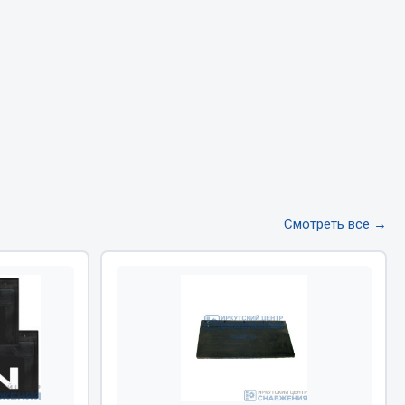
Тормозная система
Двигатель
Подвеска
Система питания
Система выпуска газа
Система охлаждения
Сцепление
Показать ещё
Смотреть все →
Весь раздел
Всё для сварки
Газосварка
Маски, краги сварщика