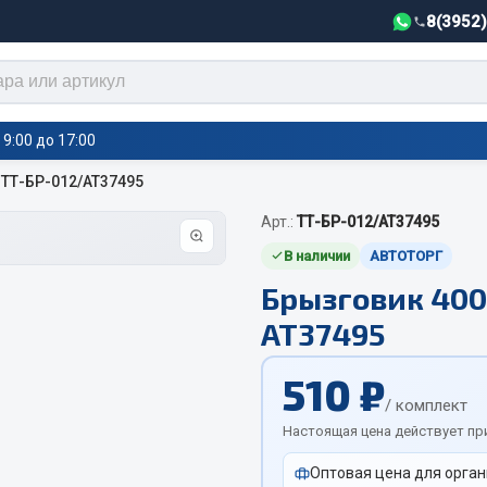
8(3952
9:00 до 17:00
 ТТ-БР-012/АТ37495
Арт.:
ТТ-БР-012/AT37495
тели салона,
Автотовары
греватели
В наличии
АВТОТОРГ
Брызговик 400
Автозвук
е воздушные отопители
АТ37495
Автокаталоги
е подогреватели
Аксессуары автомобильные
 салона
510 ₽
Аптечки и знаки автомобил
тели тосола
/ комплект
Брызговики
Настоящая цена действует пр
Вентиляторы кабины
Оптовая цена для орган
Вымпела