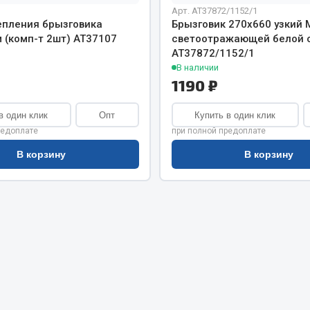
хлаждения
Арт. AT37872/1152/1
Vic
епления брызговика
Брызговик 270х660 узкий 
Автоторг
 (комп-т 2шт) АТ37107
светоотражающей белой 
няя
Дифа
АТ37872/1152/1
 система
В наличии
Цитрон
орудование
1190 ₽
Фильтры DONALDSON
Показать ещё
Показать ещё
в один клик
Опт
Купить в один клик
редоплате
при полной предоплате
Весь раздел
В корзину
В корзину
ипники
Стяжки, тросы, канат
Стропы
Стяжки
Тросы