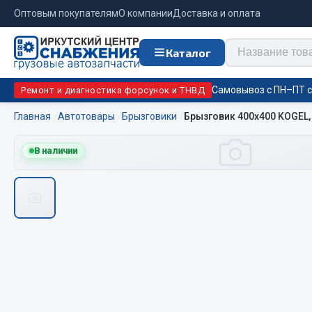
Оптовым покупателям
О компании
Доставка и оплата
Каталог
Самовывоз с ПН–ПТ с 
Ремонт и диагностика форсунок и ТНВД
Главная
Автотовары
Брызговики
Брызговик 400х400 KOGEL,
Отопи
В наличии
Цепи противоскольжения
подо
Автономны
ЦЕПИ РОССИЯ
Жидкостны
ЦЕПИ BOHU (Китай)
Отопители
Изготовление цепей на колеса BOHU
Подогрева
QITONG