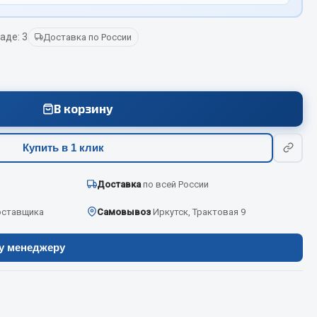
аде: 3
Доставка по России
Весь раздел
Цепи подъёмные
В корзину
Весь раздел
Купить в 1 клик
Доставка
по всей России
оставщика
Самовывоз
Иркутск, Трактовая 9
ру менеджеру