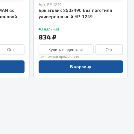
Сварочное оборудование
Арт. БР-1249
Сварочные материалы
MAN со
Брызговик 250х490 без логотипа
основой
универсальный БР-1249
В наличии
834 ₽
Опт
Купить в один клик
Опт
при полной предоплате
Весь раздел
В корзину
Автохимия
ы
3 ton
Abro
Agat auto
Alteco
Aвтосил