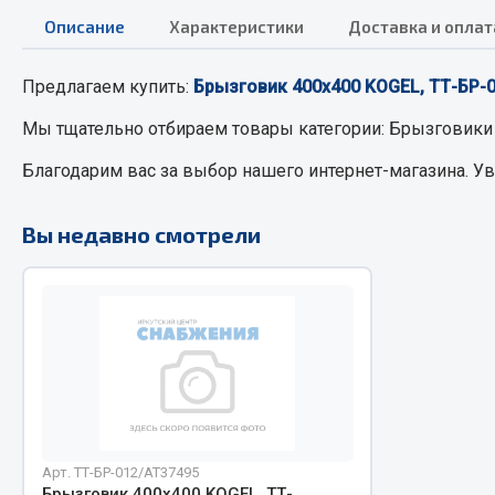
Описание
Характеристики
Доставка и оплат
РТИ
Автом
Предлагаем купить:
Брызговик 400х400 KOGEL, ТТ-БР-
Кольца уплотнительные
Автоламп
Мы тщательно отбираем товары категории:
Брызговики
Лента конвейерная
Блоки реле
Благодарим вас за выбор нашего интернет-магазина. У
Манжеты
Вилки наг
Паронит
Выключате
Вы недавно смотрели
Патрубки
клавишны
Прокладки
Выключате
Рукава высокого давления
Выключате
Изолента
Показать ещё
Весь раздел
Весь раздел
Арт. ТТ-БР-012/AT37495
Запча
Запчасти МАЗ
Брызговик 400х400 KOGEL, ТТ-