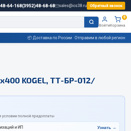
)48-64-16
8(3952)48-68-68
sales@ics38.ru
Обратный звонок
0
Войти
Корзина
📦 Доставка по России · Отправим в любой регион
Смазочные материалы
х400 KOGEL, ТТ-БР-012/
Масла
Охладжающие жидкости
Технические жидкости
ьные
и условии полной предоплаты
изаций и ИП
Узнать →