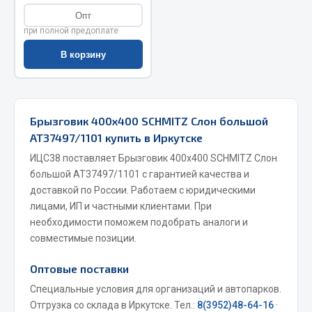
Опт
Запчасти на полуприцепы
при полной предоплате
Амортизаторы для полуприцепов
В корзину
Весь раздел
Брызговик 400х400 SCHMITZ Слон большой
Запчасти КамАЗ
АТ37497/1101 купить в Иркутске
ИЦС38 поставляет Брызговик 400х400 SCHMITZ Слон
Двигатель
большой АТ37497/1101 с гарантией качества и
Система питания
доставкой по России. Работаем с юридическими
Система выпуска газа
лицами, ИП и частными клиентами. При
Система охлаждения
необходимости поможем подобрать аналоги и
Сцепление
совместимые позиции.
Коробка передач
Оптовые поставки
Коробка передач ZF
Специальные условия для организаций и автопарков.
Показать ещё
Отгрузка со склада в Иркутске. Тел.:
8(3952)48-64-16
·