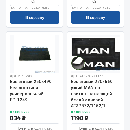
Опт
Опт
Весь раздел
при полной предоплате
при полной предоплате
В корзину
В корзину
Цепи подъёмные
Весь раздел
РТИ
Кольца уплотнительные
Арт. БР-1249
Арт. AT37872/1152/1
Лента конвейерная
Брызговик 250х490
Брызговик 270х660
без логотипа
узкий MAN со
Манжеты
универсальный
светоотражающей
Паронит
БР-1249
белой основой
Патрубки
АТ37872/1152/1
Прокладки
В наличии
В наличии
834 ₽
1190 ₽
Рукава высокого давления
Купить в один клик
Купить в один клик