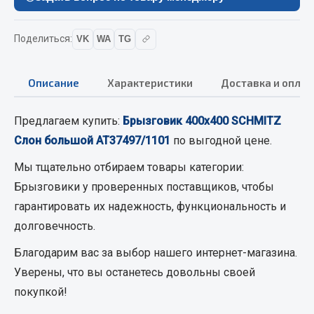
Вымпела
Показать ещё
Поделиться:
VK
WA
TG
Весь раздел
Описание
Характеристики
Доставка и оплат
Смазочные материалы
Предлагаем купить:
Брызговик 400х400 SCHMITZ
Слон большой АТ37497/1101
по выгодной цене.
Масла
Охладжающие жидкости
Мы тщательно отбираем товары категории:
Технические жидкости
Брызговики
у проверенных поставщиков, чтобы
гарантировать их надежность, функциональность и
Весь раздел
долговечность.
Благодарим вас за выбор нашего интернет-магазина.
МЕТИЗЫ
Уверены, что вы останетесь довольны своей
покупкой!
Болты
Гайки