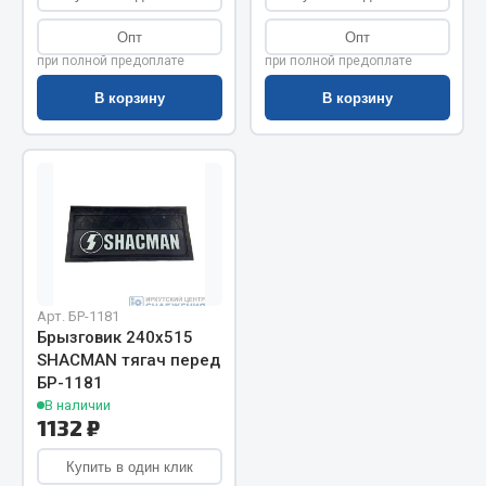
Показать ещё
Опт
Опт
Весь раздел
при полной предоплате
при полной предоплате
В корзину
В корзину
Автомобильная электрика
Автолампы
Блоки реле и предохранителей
Вилки нагрузочные
Выключатели и переключатели клавишные
Выключатели кнопочные
Арт. БР-1181
Выключатель массы
Брызговик 240х515
Изолента
SHACMAN тягач перед
БР-1181
Показать ещё
В наличии
1132 ₽
Весь раздел
Купить в один клик