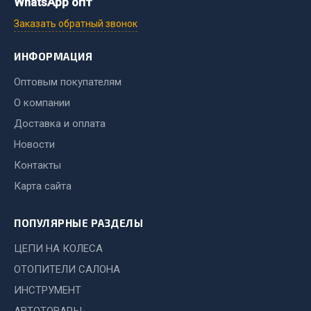
WhatsApp опт
Заказать обратный звонок
Двигатель
Мост задний
ИНФОРМАЦИЯ
Система питания
Оптовым покупателям
Система выпуска газа
О компании
Система охлаждения
Сцепление
Доставка и оплата
Тормозная система
Новости
Контакты
Показать ещё
Карта сайта
Весь раздел
ПОПУЛЯРНЫЕ РАЗДЕЛЫ
Запчасти ЯМЗ
ЦЕПИ НА КОЛЕСА
ОТОПИТЕЛИ САЛОНА
Двигатель
ИНСТРУМЕНТ
Система питания