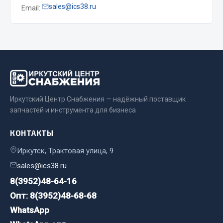
sales@ics38.ru
Email:
Весь раздел
Запчасти МАЗ
Система питания
Подвеска
Тормозная система
Иркутский Центр Снабжения — надёжный поставщик
Двери
запчастей и инструмента для бизнеса
Окно ветровое
КОНТАКТЫ
Двигатель
Электрооборудование
Иркутск, Трактовая улица, 9
sales@ics38.ru
Показать ещё
8(3952)48-64-16
Весь раздел
Опт: 8(3952)48-68-68
WhatsApp
Запчасти Урал