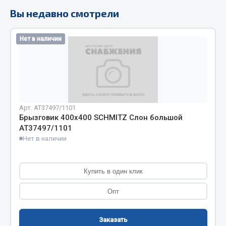
Вы недавно смотрели
Кольца стопорные
Пресс-масленки
Пробки
Нет в наличии
Пружины
Хомуты
Показать ещё
Арт. AT37497/1101
Весь раздел
Брызговик 400х400 SCHMITZ Слон большой
АТ37497/1101
Нет в наличии
Соединительные элементы
Camozzi
Купить в один клик
Адаптеры и переходники
Опт
Тройники
Трубки, муфты, гайки
Заказать
Угольники