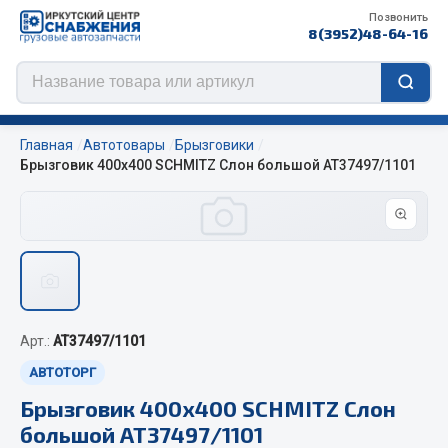
Позвонить
8(3952)48-64-16
Главная
Автотовары
Брызговики
Брызговик 400х400 SCHMITZ Слон большой АТ37497/1101
Цепи противоскольжения
ЦЕПИ РОССИЯ
ЦЕПИ BOHU (Китай)
Изготовление цепей на колеса BOHU
Арт.:
AT37497/1101
QITONG
АВТОТОРГ
Весь раздел
Брызговик 400х400 SCHMITZ Слон
большой АТ37497/1101