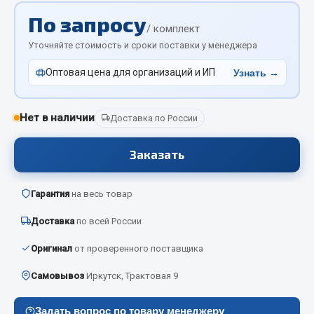
Отопители салона, подогреватели
По запросу
/ комплект
Автономные воздушные отопители
Уточняйте стоимость и сроки поставки у менеджера
Жидкостные подогреватели
Оптовая цена для организаций и ИП
Узнать →
Отопители салона
Подогреватели тосола
Нет в наличии
Доставка по России
Весь раздел
Заказать
Автотовары
Гарантия
на весь товар
Автозвук
Доставка
по всей России
Автокаталоги
Аксессуары автомобильные
Оригинал
от проверенного поставщика
Аптечки и знаки автомобильные
Самовывоз
Иркутск, Трактовая 9
Брызговики
Вентиляторы кабины
Задать вопрос по товару менеджеру