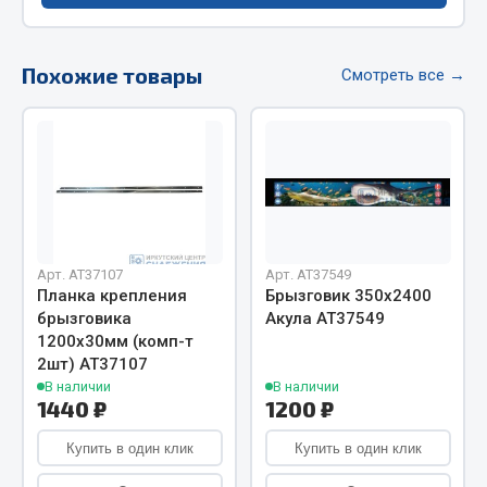
Фитинги
Штуцеры
Похожие товары
Смотреть все →
Весь раздел
Инструмент
Автомобильный инструмент
Измерительный инструмент
Арт. AT37107
Арт. AT37549
Крепежный инструмент
Планка крепления
Брызговик 350х2400
Режущий инструмент
брызговика
Акула АТ37549
1200х30мм (комп-т
Силовое оборудование
2шт) АТ37107
Слесарный инструмент
В наличии
В наличии
Столярный инструмент
1440 ₽
1200 ₽
Показать ещё
Купить в один клик
Купить в один клик