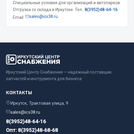
Специальные условия для организаций и автопарков.
Весь раздел
Отгрузка со склада в Иркутске. Тел.:
8(3952)48-64-16
·
sales@ics38.ru
Email:
Запчасти МАЗ
Система питания
Подвеска
Тормозная система
Двери
Иркутский Центр Снабжения — надёжный поставщик
Окно ветровое
запчастей и инструмента для бизнеса
Двигатель
Электрооборудование
КОНТАКТЫ
Показать ещё
Иркутск, Трактовая улица, 9
sales@ics38.ru
Весь раздел
8(3952)48-64-16
Опт: 8(3952)48-68-68
Запчасти Урал