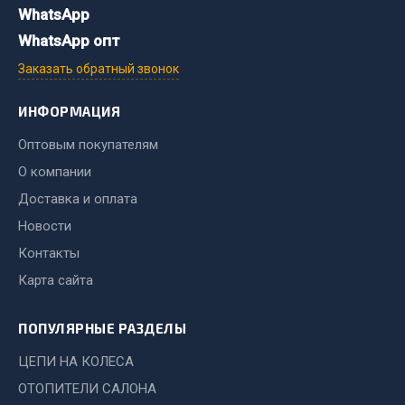
WhatsApp
Двигатель
WhatsApp опт
Мост задний
Заказать обратный звонок
Система питания
Система выпуска газа
ИНФОРМАЦИЯ
Система охлаждения
Оптовым покупателям
Сцепление
О компании
Тормозная система
Доставка и оплата
Показать ещё
Новости
Контакты
Весь раздел
Карта сайта
Запчасти ЯМЗ
ПОПУЛЯРНЫЕ РАЗДЕЛЫ
Двигатель
ЦЕПИ НА КОЛЕСА
Система питания
ОТОПИТЕЛИ САЛОНА