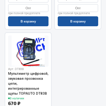
Показать ещё
Опт
Опт
Весь раздел
при полной предоплате
при полной предоплате
В корзину
В корзину
Автомобильная электрика
Автолампы
Блоки реле и предохранителей
Вилки нагрузочные
Выключатели и переключатели клавишные
Выключатели кнопочные
Арт. DT83B
Выключатель массы
Мультиметр цифровой,
Изолента
звуковая прозвонка
цепи,
Показать ещё
интегрированные
щупы TOPAUTO DT83B
Весь раздел
В наличии
670 ₽