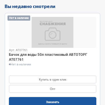
Вы недавно смотрели
Кольца стопорные
Пресс-масленки
Пробки
Нет в наличии
Пружины
Хомуты
Показать ещё
Арт. AT07761
Весь раздел
Бачок для воды 50л пластиковый АВТОТОРГ
АТ07761
Нет в наличии
Соединительные элементы
Camozzi
Купить в один клик
Адаптеры и переходники
Опт
Тройники
Трубки, муфты, гайки
Заказать
Угольники