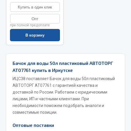
Купить в один клик
Запчасти на полуприцепы
Опт
Амортизаторы для полуприцепов
при полной предоплате
Весь раздел
В корзину
Запчасти КамАЗ
Бачок для воды 50л пластиковый АВТОТОРГ
Двигатель
АТ07761 купить в Иркутске
Система питания
ИЦС38 поставляет Бачок для воды 50л пластиковый
Система выпуска газа
АВТОТОРГ АТ07761 с гарантией качества и
Система охлаждения
доставкой по России. Работаем с юридическими
Сцепление
лицами, ИП и частными клиентами. При
необходимости поможем подобрать аналоги и
Коробка передач
совместимые позиции.
Коробка передач ZF
Оптовые поставки
Показать ещё