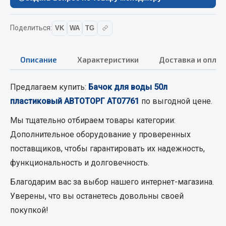
Вымпела
Показать ещё
Поделиться:
VK
WA
TG
Весь раздел
Описание
Характеристики
Доставка и оплат
Смазочные материалы
Предлагаем купить:
Бачок для воды 50л
пластиковый АВТОТОРГ АТ07761
по выгодной цене.
Масла
Охладжающие жидкости
Мы тщательно отбираем товары категории:
Технические жидкости
Дополнительное оборудование
у проверенных
поставщиков, чтобы гарантировать их надежность,
Весь раздел
функциональность и долговечность.
Благодарим вас за выбор нашего интернет-магазина.
МЕТИЗЫ
Уверены, что вы останетесь довольны своей
покупкой!
Болты
Гайки