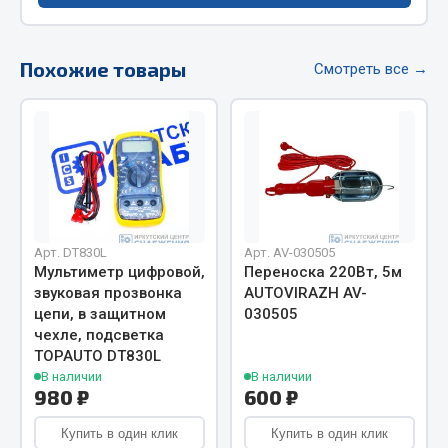
Фитинги
Штуцеры
Похожие товары
Смотреть все →
Весь раздел
Инструмент
Автомобильный инструмент
Измерительный инструмент
Арт. DT830L
Арт. AV-030505
Крепежный инструмент
Мультиметр цифровой,
Переноска 220Вт, 5м
Режущий инструмент
звуковая прозвонка
AUTOVIRAZH AV-
цепи, в защитном
030505
Силовое оборудование
чехле, подсветка
Слесарный инструмент
TOPAUTO DT830L
Столярный инструмент
В наличии
В наличии
980 ₽
600 ₽
Показать ещё
Купить в один клик
Купить в один клик