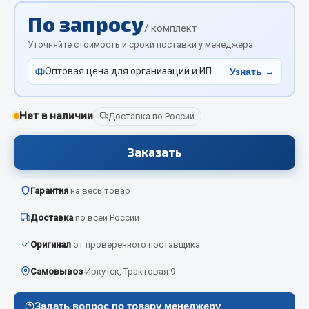
Отопители салона, подогреватели
По запросу
/ комплект
Автономные воздушные отопители
Уточняйте стоимость и сроки поставки у менеджера
Жидкостные подогреватели
Оптовая цена для организаций и ИП
Узнать →
Отопители салона
Подогреватели тосола
Нет в наличии
Доставка по России
Весь раздел
Заказать
Автотовары
Гарантия
на весь товар
Автозвук
Доставка
по всей России
Автокаталоги
Аксессуары автомобильные
Оригинал
от проверенного поставщика
Аптечки и знаки автомобильные
Самовывоз
Иркутск, Трактовая 9
Брызговики
Вентиляторы кабины
Задать вопрос по товару менеджеру