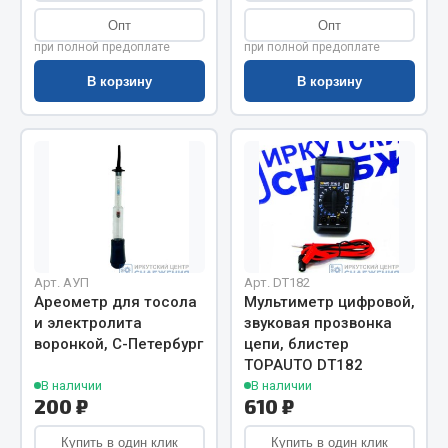
Весь раздел
Опт
Опт
при полной предоплате
при полной предоплате
Цепи подъёмные
В корзину
В корзину
Весь раздел
РТИ
Кольца уплотнительные
Лента конвейерная
Арт. АУП
Арт. DT182
Ареометр для тосола
Мультиметр цифровой,
Манжеты
и электролита
звуковая прозвонка
Паронит
воронкой, С-Петербург
цепи, блистер
Патрубки
TOPAUTO DT182
Прокладки
В наличии
В наличии
200 ₽
610 ₽
Рукава высокого давления
Купить в один клик
Купить в один клик