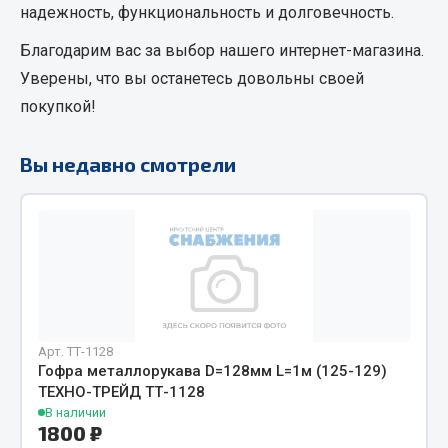
надежность, функциональность и долговечность.
Кольца стопорные
Благодарим вас за выбор нашего интернет-магазина.
Пресс-масленки
Уверены, что вы останетесь довольны своей
Пробки
покупкой!
Пружины
Хомуты
Вы недавно смотрели
Показать ещё
Весь раздел
Соединительные элементы
Camozzi
Арт. ТТ-1128
Адаптеры и переходники
Гофра металлорукава D=128мм L=1м (125-129)
Тройники
ТЕХНО-ТРЕЙД ТТ-1128
Трубки, муфты, гайки
В наличии
1800 ₽
Угольники