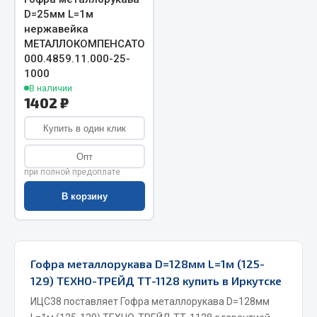
D=25мм L=1м
Запчасти на полуприцепы
нержавейка
МЕТАЛЛОКОМПЕНСАТОР
Амортизаторы для полуприцепов
000.4859.11.000-25-
1000
Весь раздел
В наличии
1402 ₽
Запчасти КамАЗ
Купить в один клик
Опт
Двигатель
при полной предоплате
Система питания
В корзину
Система выпуска газа
Система охлаждения
Сцепление
Коробка передач
Гофра металлорукава D=128мм L=1м (125-
Коробка передач ZF
129) ТЕХНО-ТРЕЙД ТТ-1128 купить в Иркутске
ИЦС38 поставляет Гофра металлорукава D=128мм
Показать ещё