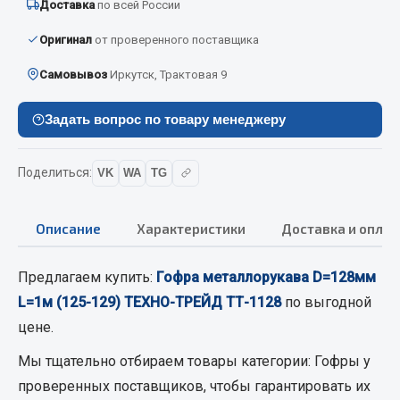
Доставка
по всей России
Вымпела
Оригинал
от проверенного поставщика
Показать ещё
Самовывоз
Иркутск, Трактовая 9
Весь раздел
Задать вопрос по товару менеджеру
Смазочные материалы
Поделиться:
VK
WA
TG
Масла
Охладжающие жидкости
Описание
Характеристики
Доставка и оплат
Технические жидкости
Весь раздел
Предлагаем купить:
Гофра металлорукава D=128мм
L=1м (125-129) ТЕХНО-ТРЕЙД ТТ-1128
по выгодной
цене.
МЕТИЗЫ
Мы тщательно отбираем товары категории:
Гофры
у
Болты
проверенных поставщиков, чтобы гарантировать их
Гайки