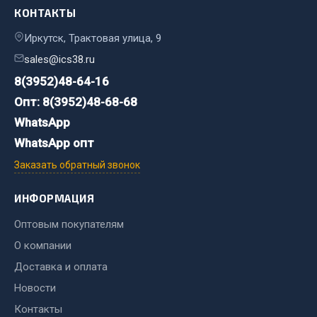
КОНТАКТЫ
Двигатель
Иркутск, Трактовая улица, 9
Мост задний
sales@ics38.ru
Система питания
8(3952)48-64-16
Система выпуска газа
Опт: 8(3952)48-68-68
Система охлаждения
WhatsApp
Сцепление
WhatsApp опт
Тормозная система
Заказать обратный звонок
Показать ещё
ИНФОРМАЦИЯ
Весь раздел
Оптовым покупателям
О компании
Запчасти ЯМЗ
Доставка и оплата
Двигатель
Новости
Система питания
Контакты