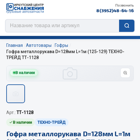
Позвонить
8(3952)48-64-16
Главная
Автотовары
Гофры
Гофра металлорукава D=128мм L=1м (125-129) ТЕХНО-
ТРЕЙД ТТ-1128
Цепи противоскольжения
В наличии
ЦЕПИ РОССИЯ
ЦЕПИ BOHU (Китай)
Изготовление цепей на колеса BOHU
QITONG
Арт.:
ТТ-1128
В наличии
ТЕХНО-ТРЕЙД
Весь раздел
Гофра металлорукава D=128мм L=1м