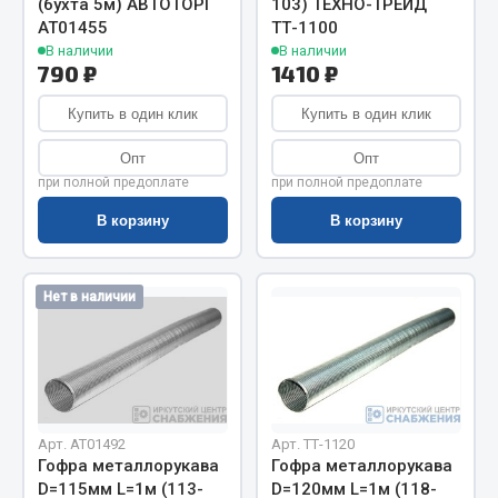
(бухта 5м) АВТОТОРГ
103) ТЕХНО-ТРЕЙД
Весь раздел
АТ01455
ТТ-1100
В наличии
В наличии
790 ₽
1410 ₽
Цепи подъёмные
Купить в один клик
Купить в один клик
Весь раздел
Опт
Опт
при полной предоплате
при полной предоплате
РТИ
В корзину
В корзину
Кольца уплотнительные
Нет в наличии
Лента конвейерная
Манжеты
Паронит
Патрубки
Прокладки
Арт. АТ01492
Арт. ТТ-1120
Рукава высокого давления
Гофра металлорукава
Гофра металлорукава
D=115мм L=1м (113-
D=120мм L=1м (118-