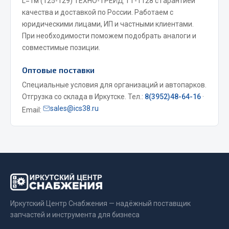
L=1м (125-129) ТЕХНО-ТРЕЙД ТТ-1128 с гарантией
качества и доставкой по России. Работаем с
Весь раздел
юридическими лицами, ИП и частными клиентами.
При необходимости поможем подобрать аналоги и
Запчасти МАЗ
совместимые позиции.
Оптовые поставки
Система питания
Подвеска
Специальные условия для организаций и автопарков.
Отгрузка со склада в Иркутске. Тел.:
8(3952)48-64-16
·
Тормозная система
sales@ics38.ru
Email:
Двери
Окно ветровое
Двигатель
Электрооборудование
Показать ещё
Весь раздел
Иркутский Центр Снабжения — надёжный поставщик
запчастей и инструмента для бизнеса
Запчасти Урал