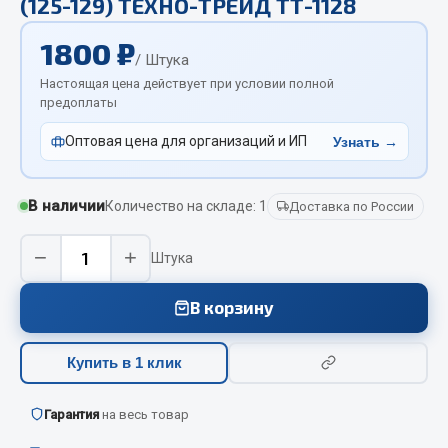
(125-129) ТЕХНО-ТРЕЙД ТТ-1128
Отопители салона, подогреватели
1800 ₽
Автономные воздушные отопители
/ Штука
Настоящая цена действует при условии полной
Жидкостные подогреватели
предоплаты
Отопители салона
Подогреватели тосола
Оптовая цена для организаций и ИП
Узнать →
Весь раздел
В наличии
Количество на складе: 1
Доставка по России
Автотовары
−
+
Штука
Автозвук
В корзину
Автокаталоги
Аксессуары автомобильные
Купить в 1 клик
Аптечки и знаки автомобильные
Брызговики
Гарантия
на весь товар
Вентиляторы кабины