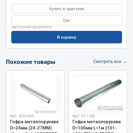
Фитинги
Купить в один клик
Штуцеры
Опт
Весь раздел
при полной предоплате
В корзину
Инструмент
Похожие товары
Смотреть все →
Автомобильный инструмент
Измерительный инструмент
Крепежный инструмент
Режущий инструмент
Силовое оборудование
Слесарный инструмент
Столярный инструмент
Арт. AT01455
Арт. ТТ-1100
Гофра металлорукава
Гофра металлорукава
Показать ещё
D=24мм (24-27ММ)
D=100мм L=1м (101-