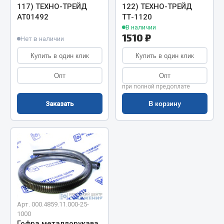
Показать ещё
117) ТЕХНО-ТРЕЙД
122) ТЕХНО-ТРЕЙД
АТ01492
ТТ-1120
Весь раздел
В наличии
1510 ₽
Нет в наличии
Купить в один клик
Купить в один клик
Автомобильная электрика
Опт
Опт
Автолампы
при полной предоплате
Блоки реле и предохранителей
Заказать
В корзину
Вилки нагрузочные
Выключатели и переключатели клавишные
Выключатели кнопочные
Выключатель массы
Изолента
Показать ещё
Арт. 000.4859.11.000-25-
Весь раздел
1000
Гофра металлорукава