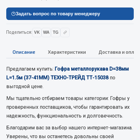
Кольца стопорные
Задать вопрос по товару менеджеру
Пресс-масленки
Пробки
Поделиться:
VK
WA
TG
Пружины
Хомуты
Описание
Характеристики
Доставка и оплат
Показать ещё
Весь раздел
Предлагаем купить:
Гофра металлорукава D=38мм
L=1.5м (37-41ММ) ТЕХНО-ТРЕЙД ТТ-15038
по
выгодной цене.
Соединительные элементы
Мы тщательно отбираем товары категории:
Гофры
у
Camozzi
проверенных поставщиков, чтобы гарантировать их
Адаптеры и переходники
надежность, функциональность и долговечность.
Тройники
Благодарим вас за выбор нашего интернет-магазина.
Трубки, муфты, гайки
Уверены, что вы останетесь довольны своей
Угольники