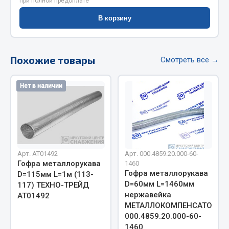
при полной предоплате
Весь раздел
В корзину
Цепи подъёмные
Похожие товары
Смотреть все →
Весь раздел
Нет в наличии
РТИ
Кольца уплотнительные
Лента конвейерная
Арт. АТ01492
Арт. 000.4859.20.000-60-
Манжеты
Гофра металлорукава
1460
Паронит
Гофра металлорукава
D=115мм L=1м (113-
Патрубки
D=60мм L=1460мм
117) ТЕХНО-ТРЕЙД
нержавейка
АТ01492
Прокладки
МЕТАЛЛОКОМПЕНСАТОР
Рукава высокого давления
000.4859.20.000-60-
1460