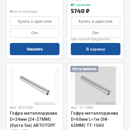
Показать ещё
В наличии
5740 ₽
Нет в наличии
Весь раздел
Купить в один клик
Купить в один клик
Автомобильная электрика
Опт
Опт
при полной предоплате
Автолампы
Заказать
В корзину
Блоки реле и предохранителей
Вилки нагрузочные
Нет в наличии
Выключатели и переключатели клавишные
Выключатели кнопочные
Выключатель массы
Изолента
Показать ещё
Арт. AT01455
Арт. ТТ-1060
Гофра металлорукава
Гофра металлорукава
D=24мм (24-27ММ)
D=60мм L=1м (58-
Весь раздел
(бухта 5м) АВТОТОРГ
62ММ) ТТ-1060