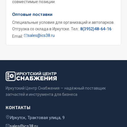
совместимые позиции.
Двигатель
Оптовые поставки
Мост задний
Специальные условия для организаций и автопарков.
Система питания
Отгрузка со склада в Иркутске. Тел.:
8(3952)48-64-16
·
Система выпуска газа
sales@ics38.ru
Email:
Система охлаждения
Сцепление
Тормозная система
Показать ещё
Весь раздел
Иркутский Центр Снабжения — надёжный поставщик
запчастей и инструмента для бизнеса
Запчасти ЯМЗ
КОНТАКТЫ
Двигатель
Иркутск, Трактовая улица, 9
Система питания
sales@ics38.ru