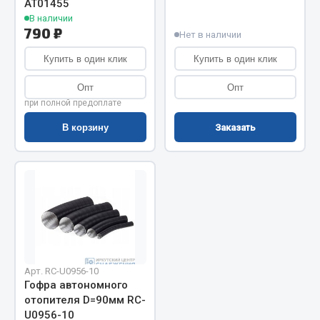
АТ01455
В наличии
Запчасти на полуприцепы
790 ₽
Нет в наличии
Амортизаторы для полуприцепов
Купить в один клик
Купить в один клик
Весь раздел
Опт
Опт
при полной предоплате
В корзину
Заказать
Запчасти КамАЗ
Двигатель
Система питания
Система выпуска газа
Система охлаждения
Сцепление
Коробка передач
Арт. RC-U0956-10
Коробка передач ZF
Гофра автономного
отопителя D=90мм RC-
Показать ещё
U0956-10