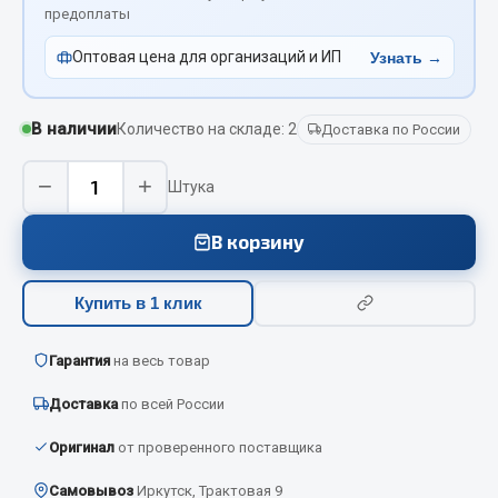
Вымпела
предоплаты
Показать ещё
Оптовая цена для организаций и ИП
Узнать →
Весь раздел
В наличии
Количество на складе: 2
Доставка по России
Смазочные материалы
−
+
Штука
Масла
В корзину
Охладжающие жидкости
Технические жидкости
Купить в 1 клик
Весь раздел
Гарантия
на весь товар
Доставка
по всей России
МЕТИЗЫ
Оригинал
от проверенного поставщика
Болты
Самовывоз
Иркутск, Трактовая 9
Гайки