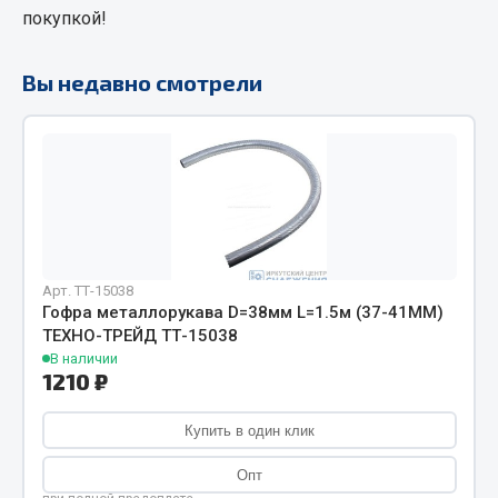
покупкой!
Фитинги
Штуцеры
Вы недавно смотрели
Весь раздел
Инструмент
Автомобильный инструмент
Измерительный инструмент
Арт. ТТ-15038
Крепежный инструмент
Гофра металлорукава D=38мм L=1.5м (37-41ММ)
Режущий инструмент
ТЕХНО-ТРЕЙД ТТ-15038
Силовое оборудование
В наличии
1210 ₽
Слесарный инструмент
Столярный инструмент
Купить в один клик
Показать ещё
Опт