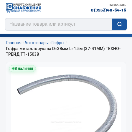
Позвонить
8(3952)48-64-16
Главная
Автотовары
Гофры
Гофра металлорукава D=38мм L=1.5м (37-41ММ) ТЕХНО-
ТРЕЙД ТТ-15038
Цепи противоскольжения
В наличии
ЦЕПИ РОССИЯ
ЦЕПИ BOHU (Китай)
Изготовление цепей на колеса BOHU
QITONG
Весь раздел