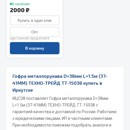
В наличии
Весь раздел
2000 ₽
Купить в один клик
Запчасти МАЗ
Опт
при полной предоплате
Система питания
Подвеска
В корзину
Тормозная система
Двери
Окно ветровое
Гофра металлорукава D=38мм L=1.5м (37-
Двигатель
41ММ) ТЕХНО-ТРЕЙД ТТ-15038 купить в
Электрооборудование
Иркутске
Показать ещё
ИЦС38 поставляет Гофра металлорукава D=38мм
L=1.5м (37-41ММ) ТЕХНО-ТРЕЙД ТТ-15038 с
Весь раздел
гарантией качества и доставкой по России. Работаем
с юридическими лицами, ИП и частными клиентами.
При необходимости поможем подобрать аналоги и
Запчасти Урал