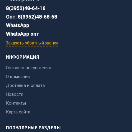
Система выпуска газа
8(3952)48-64-16
Система охлаждения
Опт: 8(3952)48-68-68
Коробка передач
WhatsApp
Рулевое управление
Тормозная система
WhatsApp опт
Заказать обратный звонок
Показать ещё
ИНФОРМАЦИЯ
Весь раздел
Оптовым покупателям
Запчасти HOWO
О компании
Доставка и оплата
Тормозная система
Новости
Двигатель
Контакты
Подвеска
Карта сайта
Система питания
Система выпуска газа
ПОПУЛЯРНЫЕ РАЗДЕЛЫ
Система охлаждения