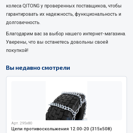
колеса QITONG
у проверенных поставщиков, чтобы
Фитинги
гарантировать их надежность, функциональность и
Штуцеры
долговечность.
Весь раздел
Благодарим вас за выбор нашего интернет-магазина.
Уверены, что вы останетесь довольны своей
Инструмент
покупкой!
Автомобильный инструмент
Вы недавно смотрели
Измерительный инструмент
Крепежный инструмент
Режущий инструмент
Силовое оборудование
Слесарный инструмент
Столярный инструмент
Показать ещё
Арт. 295х80
Цепи противоскольжения 12.00-20 (315х508)