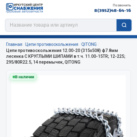
Позвонить
8(3952)48-64-16
Главная
Цепи противоскольжения
QITONG
Цепи противоскольжения 12.00-20 (315х508) ф7.8мм
лесенка С КРУГЛЫМИ ШИПАМИ в т.ч. 11.00-15TR; 12-225;
295/80R22.5, 14 перемычек, QITONG
Цепи противоскольжения
В наличии
ЦЕПИ РОССИЯ
ЦЕПИ BOHU (Китай)
Изготовление цепей на колеса BOHU
QITONG
Весь раздел