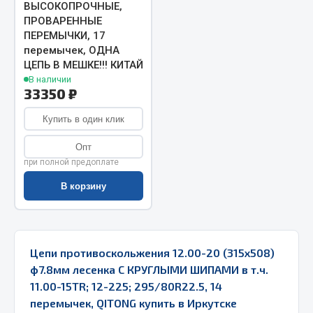
ВЫСОКОПРОЧНЫЕ,
ПРОВАРЕННЫЕ
Двигатель
ПЕРЕМЫЧКИ, 17
Мост задний
перемычек, ОДНА
ЦЕПЬ В МЕШКЕ!!! КИТАЙ
Система питания
В наличии
Система выпуска газа
33350 ₽
Система охлаждения
Купить в один клик
Сцепление
Тормозная система
Опт
при полной предоплате
Показать ещё
В корзину
Весь раздел
Запчасти ЯМЗ
Цепи противоскольжения 12.00-20 (315х508)
ф7.8мм лесенка С КРУГЛЫМИ ШИПАМИ в т.ч.
Двигатель
11.00-15TR; 12-225; 295/80R22.5, 14
Система питания
перемычек, QITONG купить в Иркутске