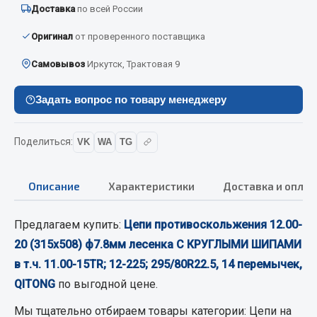
Доставка
по всей России
Кольца стопорные
Пресс-масленки
Оригинал
от проверенного поставщика
Пробки
Самовывоз
Иркутск, Трактовая 9
Пружины
Хомуты
Задать вопрос по товару менеджеру
Показать ещё
Поделиться:
VK
WA
TG
Весь раздел
Описание
Характеристики
Доставка и оплат
Соединительные элементы
Предлагаем купить:
Цепи противоскольжения 12.00-
Camozzi
20 (315х508) ф7.8мм лесенка С КРУГЛЫМИ ШИПАМИ
Адаптеры и переходники
в т.ч. 11.00-15TR; 12-225; 295/80R22.5, 14 перемычек,
Тройники
QITONG
по выгодной цене.
Трубки, муфты, гайки
Мы тщательно отбираем товары категории:
Цепи на
Угольники