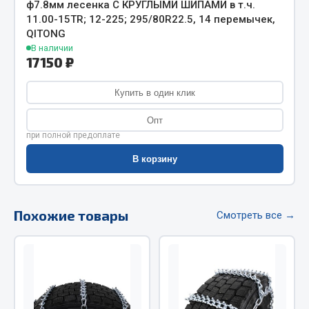
ф7.8мм лесенка С КРУГЛЫМИ ШИПАМИ в т.ч.
Весь раздел
11.00-15TR; 12-225; 295/80R22.5, 14 перемычек,
QITONG
Цепи подъёмные
В наличии
17150 ₽
Купить в один клик
Весь раздел
Опт
при полной предоплате
РТИ
В корзину
Кольца уплотнительные
Лента конвейерная
Манжеты
Похожие товары
Смотреть все →
Паронит
Патрубки
Прокладки
Рукава высокого давления