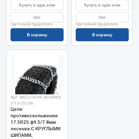
Купить в один клик
Купить в один клик
Весь раздел
Опт
Опт
при полной предоплате
при полной предоплате
Запчасти МАЗ
В корзину
В корзину
Система питания
Подвеска
Тормозная система
Двери
Окно ветровое
Двигатель
Электрооборудование
Арт. WELD HOOK 28 SERIES
(17.5-25) DN
Показать ещё
Цепи
противоскольжения
Весь раздел
17.5R25 ф9.5/7.8мм
лесенка С КРУГЛЫМИ
ШИПАМИ,
Запчасти Урал