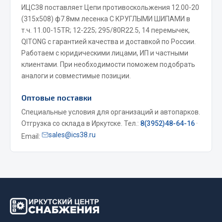
Система выпуска газа
ИЦС38 поставляет Цепи противоскольжения 12.00-20
Система охлаждения
(315х508) ф7.8мм лесенка С КРУГЛЫМИ ШИПАМИ в
Коробка передач
т.ч. 11.00-15TR; 12-225; 295/80R22.5, 14 перемычек,
QITONG с гарантией качества и доставкой по России.
Рулевое управление
Работаем с юридическими лицами, ИП и частными
Тормозная система
клиентами. При необходимости поможем подобрать
Показать ещё
аналоги и совместимые позиции.
Оптовые поставки
Весь раздел
Специальные условия для организаций и автопарков.
Отгрузка со склада в Иркутске. Тел.:
8(3952)48-64-16
·
Запчасти HOWO
sales@ics38.ru
Email:
Тормозная система
Двигатель
Подвеска
Система питания
Система выпуска газа
Система охлаждения