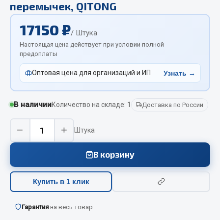
перемычек, QITONG
Вымпела
Показать ещё
17150 ₽
/ Штука
Настоящая цена действует при условии полной
Весь раздел
предоплаты
Оптовая цена для организаций и ИП
Узнать →
Смазочные материалы
Масла
В наличии
Количество на складе: 1
Доставка по России
Охладжающие жидкости
−
+
Технические жидкости
Штука
Весь раздел
В корзину
МЕТИЗЫ
Купить в 1 клик
Болты
Гарантия
на весь товар
Гайки