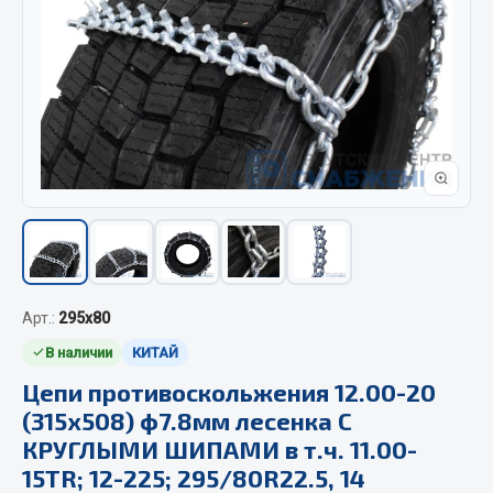
Отопители салона, подогреватели
Автономные воздушные отопители
Жидкостные подогреватели
Отопители салона
Подогреватели тосола
Весь раздел
Автотовары
Арт.:
295х80
Автозвук
В наличии
КИТАЙ
Автокаталоги
Цепи противоскольжения 12.00-20
Аксессуары автомобильные
(315х508) ф7.8мм лесенка С
Аптечки и знаки автомобильные
КРУГЛЫМИ ШИПАМИ в т.ч. 11.00-
Брызговики
15TR; 12-225; 295/80R22.5, 14
Вентиляторы кабины