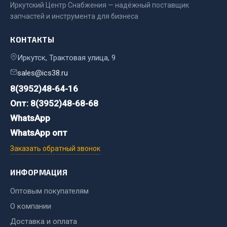
Иркутский Центр Снабжения — надёжный поставщик
Сцепление
запчастей и инструмента для бизнеса
Показать ещё
КОНТАКТЫ
Весь раздел
Иркутск, Трактовая улица, 9
sales@ics38.ru
Запчасти SHAANXI (SHACMAN)
8(3952)48-64-16
Опт: 8(3952)48-68-68
Система питания
WhatsApp
Тормозная система
WhatsApp опт
Колеса и шины
Заказать обратный звонок
Система охлаждения
Подвеска
ИНФОРМАЦИЯ
Кабина
Оперение кабины
Оптовым покупателям
О компании
Показать ещё
Доставка и оплата