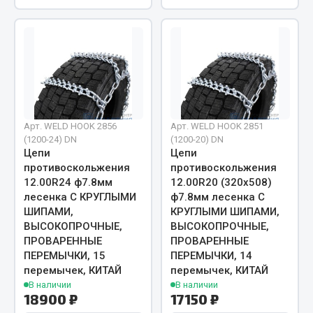
Запчасти на полуприцепы
Амортизаторы для полуприцепов
Весь раздел
Арт. WELD HOOK 2856
Запчасти КамАЗ
Арт. WELD HOOK 2851
(1200-24) DN
(1200-20) DN
Цепи
Цепи
Двигатель
противоскольжения
противоскольжения
Система питания
12.00R24 ф7.8мм
12.00R20 (320х508)
лесенка С КРУГЛЫМИ
ф7.8мм лесенка С
Система выпуска газа
ШИПАМИ,
КРУГЛЫМИ ШИПАМИ,
Система охлаждения
ВЫСОКОПРОЧНЫЕ,
ВЫСОКОПРОЧНЫЕ,
Сцепление
ПРОВАРЕННЫЕ
ПРОВАРЕННЫЕ
Коробка передач
ПЕРЕМЫЧКИ, 15
ПЕРЕМЫЧКИ, 14
перемычек, КИТАЙ
перемычек, КИТАЙ
Коробка передач ZF
В наличии
В наличии
18900 ₽
17150 ₽
Показать ещё