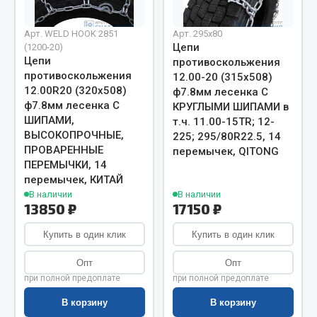
Показать ещё
Весь раздел
Арт. WELD HOOK 2851
Арт. 295х80
Цепи
(1200-20)
Цепи
противоскольжения
противоскольжения
12.00-20 (315х508)
Автомобильная электрика
12.00R20 (320х508)
ф7.8мм лесенка С
ф7.8мм лесенка С
КРУГЛЫМИ ШИПАМИ в
Автолампы
ШИПАМИ,
т.ч. 11.00-15TR; 12-
ВЫСОКОПРОЧНЫЕ,
225; 295/80R22.5, 14
Блоки реле и предохранителей
ПРОВАРЕННЫЕ
перемычек, QITONG
Вилки нагрузочные
ПЕРЕМЫЧКИ, 14
Выключатели и переключатели клавишные
перемычек, КИТАЙ
Выключатели кнопочные
В наличии
В наличии
13850 ₽
17150 ₽
Выключатель массы
Изолента
Купить в один клик
Купить в один клик
Показать ещё
Опт
Опт
при полной предоплате
при полной предоплате
Весь раздел
В корзину
В корзину