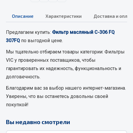
Вымпела
Показать ещё
Описание
Характеристики
Доставка и оплат
Весь раздел
Предлагаем купить:
Фильтр масляный C-306 FQ
307FQ
по выгодной цене.
Смазочные материалы
Мы тщательно отбираем товары категории:
Фильтры
VIC
у проверенных поставщиков, чтобы
Масла
гарантировать их надежность, функциональность и
Охладжающие жидкости
долговечность.
Технические жидкости
Благодарим вас за выбор нашего интернет-магазина.
Весь раздел
Уверены, что вы останетесь довольны своей
покупкой!
МЕТИЗЫ
Вы недавно смотрели
Болты
Гайки