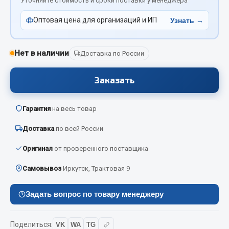
Уточняйте стоимость и сроки поставки у менеджера
Отопители салона, подогреватели
Оптовая цена для организаций и ИП
Узнать →
Автономные воздушные отопители
Жидкостные подогреватели
Нет в наличии
Доставка по России
Отопители салона
Подогреватели тосола
Заказать
Весь раздел
Гарантия
на весь товар
Автотовары
Доставка
по всей России
Оригинал
от проверенного поставщика
Автозвук
Автокаталоги
Самовывоз
Иркутск, Трактовая 9
Аксессуары автомобильные
Аптечки и знаки автомобильные
Задать вопрос по товару менеджеру
Брызговики
Вентиляторы кабины
Поделиться:
VK
WA
TG