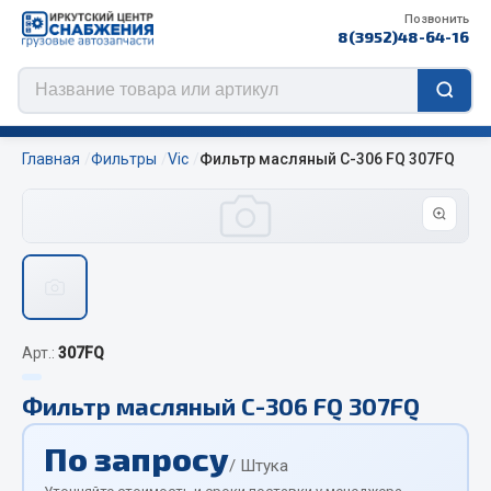
Позвонить
8(3952)48-64-16
Главная
Фильтры
Vic
Фильтр масляный C-306 FQ 307FQ
Цепи противоскольжения
ЦЕПИ РОССИЯ
ЦЕПИ BOHU (Китай)
Арт.:
307FQ
Изготовление цепей на колеса BOHU
QITONG
Фильтр масляный C-306 FQ 307FQ
Весь раздел
По запросу
/ Штука