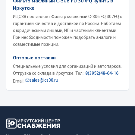
Фильтр масляный C-306 FQ 307FQ купить в
Фитинги
Иркутске
Штуцеры
ИЦС38 поставляет Фильтр масляный C-306 FQ 307FQ с
гарантией качества и доставкой по России. Работаем
Весь раздел
с юридическими лицами, ИП и частными клиентами.
При необходимости поможем подобрать аналоги и
совместимые позиции.
Инструмент
Оптовые поставки
Автомобильный инструмент
Специальные условия для организаций и автопарков.
Измерительный инструмент
Отгрузка со склада в Иркутске. Тел.:
8(3952)48-64-16
·
Крепежный инструмент
sales@ics38.ru
Email:
Режущий инструмент
Силовое оборудование
Слесарный инструмент
Столярный инструмент
Показать ещё