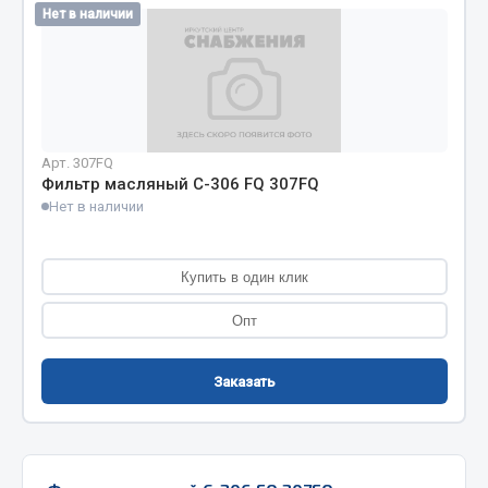
Нет в наличии
Кольца стопорные
Пресс-масленки
Пробки
Пружины
Хомуты
Арт. 307FQ
Фильтр масляный C-306 FQ 307FQ
Показать ещё
Нет в наличии
Весь раздел
Купить в один клик
Соединительные элементы
Опт
Camozzi
Заказать
Адаптеры и переходники
Тройники
Трубки, муфты, гайки
Угольники