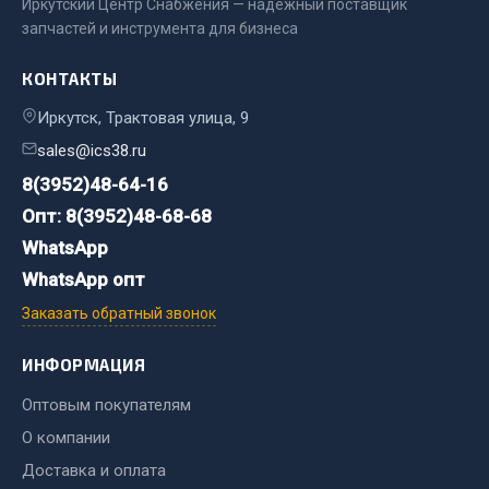
Иркутский Центр Снабжения — надёжный поставщик
Весь раздел
запчастей и инструмента для бизнеса
Цепи подъёмные
КОНТАКТЫ
Иркутск, Трактовая улица, 9
Весь раздел
sales@ics38.ru
8(3952)48-64-16
Опт: 8(3952)48-68-68
РТИ
WhatsApp
Кольца уплотнительные
WhatsApp опт
Лента конвейерная
Заказать обратный звонок
Манжеты
Паронит
ИНФОРМАЦИЯ
Патрубки
Оптовым покупателям
Прокладки
О компании
Рукава высокого давления
Доставка и оплата