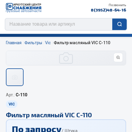
Позвонить
8(3952)48-64-16
Главная
Фильтры
Vic
Фильтр масляный VIC C-110
Цепи противоскольжения
ЦЕПИ РОССИЯ
ЦЕПИ BOHU (Китай)
Арт.:
C-110
Изготовление цепей на колеса BOHU
QITONG
VIC
Фильтр масляный VIC C-110
Весь раздел
По запросу
/ Штука