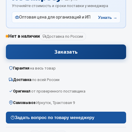
Отопители салона, подогреватели
Уточняйте стоимость и сроки поставки у менеджера
Оптовая цена для организаций и ИП
Автономные воздушные отопители
Узнать →
Жидкостные подогреватели
Отопители салона
Нет в наличии
Доставка по России
Подогреватели тосола
Заказать
Весь раздел
Гарантия
на весь товар
Автотовары
Доставка
по всей России
Автозвук
Оригинал
от проверенного поставщика
Автокаталоги
Самовывоз
Иркутск, Трактовая 9
Аксессуары автомобильные
Аптечки и знаки автомобильные
Задать вопрос по товару менеджеру
Брызговики
Вентиляторы кабины