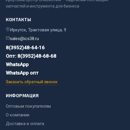
Весь раздел
запчастей и инструмента для бизнеса
КОНТАКТЫ
Цепи подъёмные
Иркутск, Трактовая улица, 9
sales@ics38.ru
Весь раздел
8(3952)48-64-16
Опт: 8(3952)48-68-68
РТИ
WhatsApp
Кольца уплотнительные
WhatsApp опт
Лента конвейерная
Заказать обратный звонок
Манжеты
ИНФОРМАЦИЯ
Паронит
Патрубки
Оптовым покупателям
Прокладки
О компании
Рукава высокого давления
Доставка и оплата