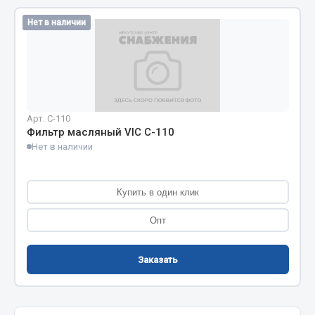
Кольца стопорные
Нет в наличии
Пресс-масленки
Пробки
Пружины
Хомуты
Арт. C-110
Показать ещё
Фильтр масляный VIC C-110
Нет в наличии
Весь раздел
Купить в один клик
Соединительные элементы
Опт
Camozzi
Адаптеры и переходники
Заказать
Тройники
Трубки, муфты, гайки
Угольники