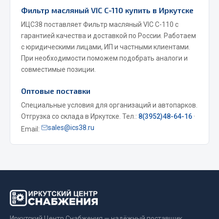
Фитинги
Фильтр масляный VIC C-110 купить в Иркутске
Штуцеры
ИЦС38 поставляет Фильтр масляный VIC C-110 с
гарантией качества и доставкой по России. Работаем
Весь раздел
с юридическими лицами, ИП и частными клиентами.
При необходимости поможем подобрать аналоги и
совместимые позиции.
Инструмент
Оптовые поставки
Автомобильный инструмент
Специальные условия для организаций и автопарков.
Измерительный инструмент
Отгрузка со склада в Иркутске. Тел.:
8(3952)48-64-16
·
sales@ics38.ru
Email:
Крепежный инструмент
Режущий инструмент
Силовое оборудование
Слесарный инструмент
Столярный инструмент
Показать ещё
Иркутский Центр Снабжения — надёжный поставщик